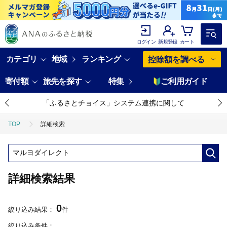
ログイン
新規登録
カート
カテゴリ
地域
ランキング
控除額を調べる
寄付額
旅先を探す
特集
ご利用ガイド
「ふるさとチョイス」システム連携に関して
TOP
詳細検索
詳細検索結果
0
絞り込み結果：
件
絞り込み条件：