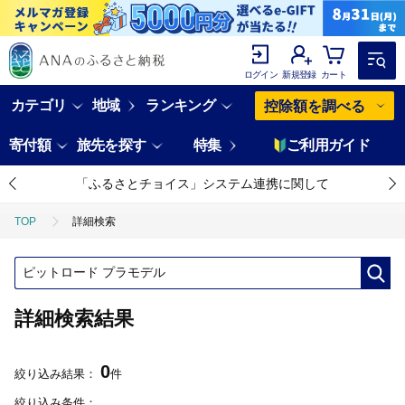
ログイン
新規登録
カート
カテゴリ
地域
ランキング
控除額を調べる
寄付額
旅先を探す
特集
ご利用ガイド
「ふるさとチョイス」システム連携に関して
TOP
詳細検索
詳細検索結果
0
絞り込み結果：
件
絞り込み条件：