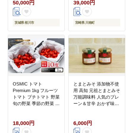
50,000円
39,000円
夏 秋 冬 特選 厳選 アド
ー 】[C07382t3]
街ック天国 アド街 グッ
ドモーニング 黄金のワ
ンスプーン 王様のブラ
茨城県 桜川市
宮崎県 川南町
ンチ [BC047sa]
OSMIC トマト
とまとみそ 添加物不使
Premium 1kg フルーツ
用 高知 元祖とまとみそ
トマト プチトマト 野菜
万能調味料 人気のプレ
旬の野菜 季節の野菜 千
ーン＆甘辛 おかず味噌
葉市
フルーツトマト 保存料
不使用 カツオ トマト
18,000円
6,000円