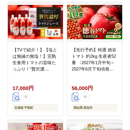
【TVで紹介！】【塩と
【先行予約】特選 徳谷
は無縁の無塩！】完熟
トマト 約2kg 生産者52
生食用トマトの旨味た
番 〈2027年1月中旬～
っぷり！“贅沢濃
2027年6月下旬頃発
厚”「ニシパの恋人」ト
送〉/ トマト フルーツ
マトジュース無塩
トマト 【フルーツショ
17,000円
56,000円
1L×6本 BRTH029
ップオザキ】
[ATAH014]
北海道 平取町
高知県 高知市