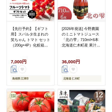
【先行予約】【ギフト
[2026年発送] 今野農園
用】スパルタ生まれの
のミニトマトジュース
笑ちゃん トマト セット
「北の雫」710ml×6本
（200g×4P）化粧箱入
北海道仁木町産 果汁飲
GC-1 【11月中旬以降
料 野菜飲料 野菜 トマ
順次発送】 先行予約 先
ト ミニトマト ジュース
7,000円
36,000円
行受付 笑ちゃん フルー
[今野農園]
ツトマト とまと パック
800g 就労支援 野菜 完
熟 新鮮 産地直送 冷蔵
島根県 江津市
北海道 仁木町
就労支援 農福連携 島根
県 江津市