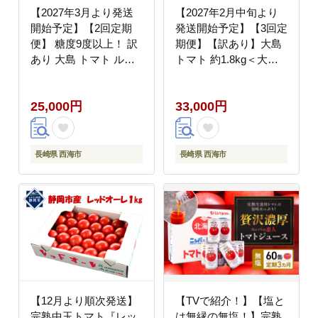
【2027年3月より発送
【2027年2月中旬より
開始予定】【2回定期
発送開始予定】【3回定
便】 糖度9度以上！ 訳
期便】【訳あり】大島
あり 大島 トマト ルビ
トマト 約1.8kg＜大島
ーのしずく 約1.2kg＜
造船所農産G＞
大島造船所 農産グルー
[CCK008]
25,000円
33,000円
プ＞ [CCK031]
長崎県 西海市
長崎県 西海市
【12月より順次発送】
【TVで紹介！】【塩と
完熟中玉トマト『レッ
は無縁の無塩！】完熟