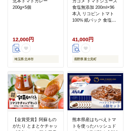
北本トマトカレー
カゴメ トマトジュース
200g×5個
食塩無添加 200ml×96
本入 リコピン トマト
100% 紙パック 食塩不
使用 着色料不使用 保存
料不使用 機能性表示食
12,000円
41,000円
品 完熟トマト 野菜飲料
トマトジュース 野菜ジ
ュース 飲料類 ドリンク
野菜ドリンク 備蓄 長期
埼玉県 北本市
長野県 富士見町
保存 防災 飲みもの
【金賞受賞】阿蘇もの
熊本県産はちべえトマ
がたり とまとケチャッ
トを使ったハッシュド