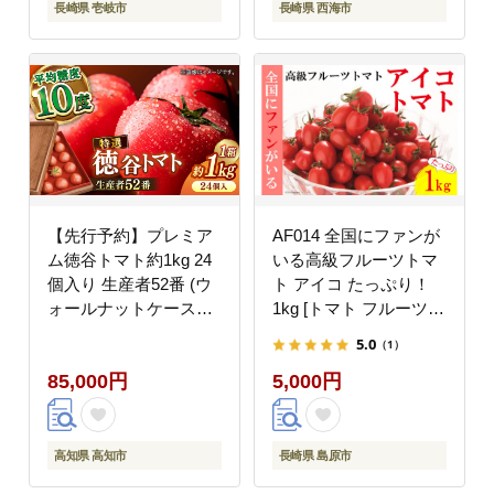
長崎県 壱岐市
長崎県 西海市
【先行予約】プレミア
AF014 全国にファンが
ム徳谷トマト約1kg 24
いる高級フルーツトマ
個入り 生産者52番 (ウ
ト アイコ たっぷり！
ォールナットケース入
1kg [トマト フルーツト
り)〈2027年1月中旬～
マト 1キロ 山口農園 長
5.0
（1）
2027年5月下旬頃発
崎県 島原市]
85,000円
5,000円
送〉/ フルーツトマト
とまと フルーツ 果物
季節もの 【フルーツシ
ョップオザキ】
高知県 高知市
長崎県 島原市
[ATAH001]