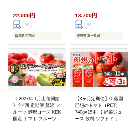
[【野菜セット】デルモ
使用 着色料不使用 保存
ンテ Del Monte キッコ
料不使用 機能性表示食
22,000円
13,700円
ーマン 野菜 トマト と
品 完熟トマト 野菜飲料
まと]
トマトジュース 野菜ジ
ュース 飲料類 ドリンク
野菜ドリンク 備蓄 長期
群馬県 沼田市
長野県 富士見町
保存 防災 飲みもの
《 2027年 1月上旬開始
【3ヶ月定期便】伊藤園
》全4回 定期便 贅沢 フ
理想のトマト（PET）
ルーツ 満喫コース KEK
740g×15本 【 野菜ジュ
国産 トマト フルーツト
ース 飲料 ソフトドリン
マト スイカ いちご メ
ク トマトジュース 全3
ロン くだもの 果実 春
回 定期便 健康 ヘルシ