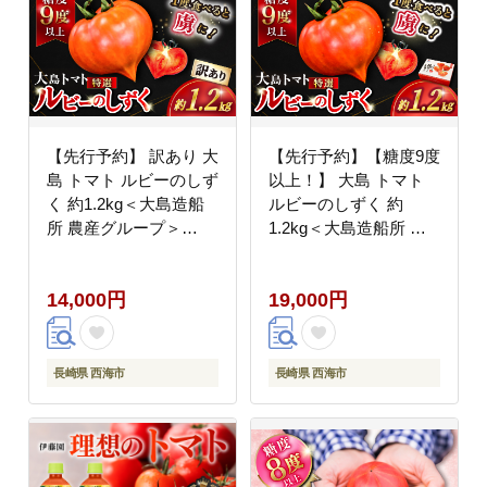
【先行予約】 訳あり 大
【先行予約】【糖度9度
島 トマト ルビーのしず
以上！】 大島 トマト
く 約1.2kg＜大島造船
ルビーのしずく 約
所 農産グループ＞
1.2kg＜大島造船所 農
[CCK025]
産グループ＞ [CCK016]
14,000円
19,000円
長崎県 西海市
長崎県 西海市