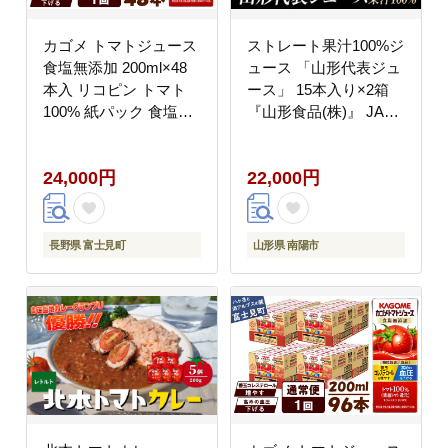
カゴメ トマトジュース
ストレート果汁100%ジ
食塩無添加 200ml×48
ュース 「山形代表ジュ
本入 リコピン トマト
ース」 15本入り×2箱
100% 紙パック 食塩不
『山形食品(株)』 JA山
使用 着色料不使用 保存
形おきたま ジュース ス
料不使用 機能性表示食
トレート 山形代表 旬
24,000円
22,000円
品 完熟トマト 野菜飲料
果物 果汁100％ 無添加
トマトジュース 野菜ジ
セット 詰合せ りんご
ュース 飲料類 ドリンク
青りんご もも ラ・フラ
野菜ドリンク 備蓄 長期
ンス 柿 ぶどう トマト
長野県 富士見町
山形県 南陽市
保存 防災 飲みもの
山形県 南陽市 [36]