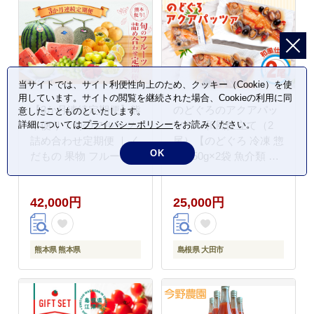
もの
当サイトでは、サイト利便性向上のため、クッキー（Cookie）を使
用しています。サイトの閲覧を継続された場合、Cookieの利用に同
【3か月連続定期便】熊
のどぐろのアクアパッ
意したことものといたします。
詳細については
プライバシーポリシー
をお読みください。
本便り！旬のフルーツ
ツァ 和風仕立て（2
詰め合わせ定期便 ｜ く
尾）【のどぐろ 冷凍 惣
OK
だもの 果物 フルーツ
菜 250g×2袋 魚介類 魚
旬 いちご 柑橘 みかん
ノドグロアクアパッツ
トマト メロン すいか
ァ トマト とまと あさ
42,000円
25,000円
シャインマスカット 梨
り アサリ 洋食 個包装
柿 熊本県
真空パック 父の日 母の
日】
熊本県 熊本県
島根県 大田市