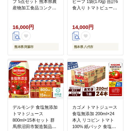
プ 5点セット 熊本県農
ビーフ 1袋(170g) 合計6
産物加工食品コンクー
食入り トマトピューレ
ル 金賞 完熟 トマト 素
トマト とまと 簡単 時
材 こだわり 人気 美味
短 洋食 惣菜 ギフト 冷
16,000円
14,000円
しい 野菜 調味料 加工
凍 人気 ハッシュドビー
食品 ケチャップ 熊本
フ ANA エイエヌエー
阿蘇
八代市
熊本県 阿蘇市
熊本県 八代市
デルモンテ 食塩無添加
カゴメ トマトジュース
トマトジュース
食塩無添加 200ml×24
800ml×15本セット 群
本入 リコピン トマト
馬県沼田市製造製品
100% 紙パック 食塩不