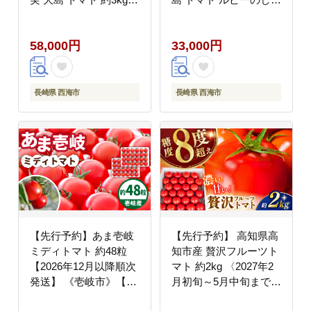
大島造船所農産G＞
く 約1.2kg＜大島造船
[CCK006]
所農産G＞ [CCK030]
58,000円
33,000円
長崎県 西海市
長崎県 西海市
【先行予約】あま壱岐
【先行予約】 高知県高
ミディトマト 約48粒
知市産 贅沢フルーツト
【2026年12月以降順次
マト 約2kg 〈2027年2
発送】 《壱岐市》【壱
月初旬～5月中旬まで発
岐の潮風】 [JAE009] ト
送〉 / トマト とまと フ