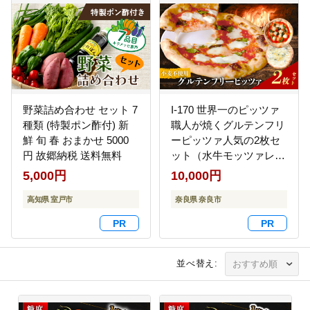
野菜詰め合わせ セット 7
I-170 世界一のピッツァ
種類 (特製ポン酢付) 新
職人が焼くグルテンフリ
鮮 旬 春 おまかせ 5000
ーピッツァ人気の2枚セ
円 故郷納税 送料無料
ット（水牛モッツァレラ
チーズのマルゲリータ、
5,000円
10,000円
クアトロフォルマッジ）
高知県 室戸市
奈良県 奈良市
並べ替え: