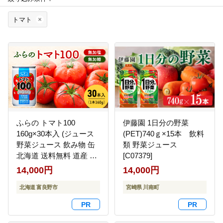
トマト
ふらの トマト100
伊藤園 1日分の野菜
160g×30本入 (ジュース
(PET)740ｇ×15本 飲料
野菜ジュース 飲み物 缶
類 野菜ジュース
北海道 送料無料 道産 富
[C07379]
良野市 ふらの)
14,000円
14,000円
北海道 富良野市
宮崎県 川南町