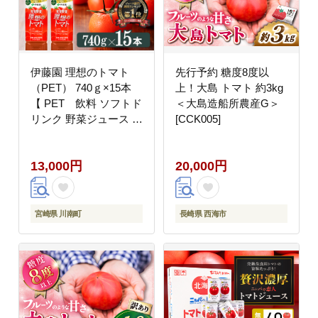
伊藤園 理想のトマト
先行予約 糖度8度以
（PET） 740ｇ×15本
上！大島 トマト 約3kg
【 PET 飲料 ソフトド
＜大島造船所農産G＞
リンク 野菜ジュース ト
[CCK005]
マトジュース ペットボ
トル 健康 ヘルシー 】
13,000円
20,000円
[C07382]
宮崎県 川南町
長崎県 西海市