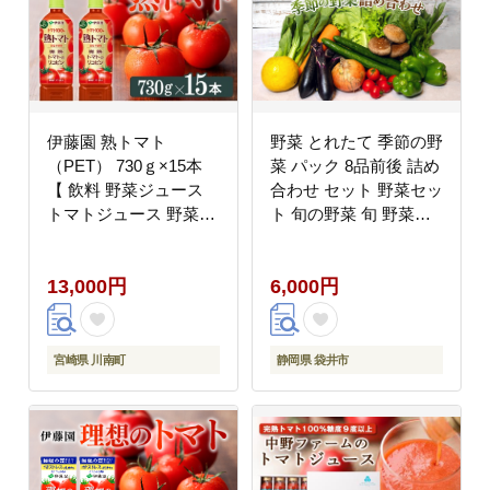
伊藤園 熟トマト
野菜 とれたて 季節の野
（PET） 730ｇ×15本
菜 パック 8品前後 詰め
【 飲料 野菜ジュース
合わせ セット 野菜セッ
トマトジュース 野菜飲
ト 旬の野菜 旬 野菜詰
料 ソフトドリンク ヘル
め合わせ 野菜詰め合わ
シー とまと ペットボト
せセット 産地直送 送料
13,000円
6,000円
ル 】[C07383]
無料 たまねぎ にんじん
じゃがいも ほうれん草
トマト キャベツ しいた
け 大根 白菜 冷蔵 静岡
宮崎県 川南町
静岡県 袋井市