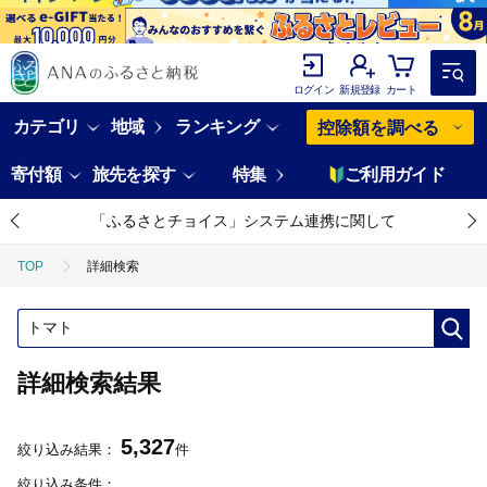
ログイン
新規登録
カート
カテゴリ
地域
ランキング
控除額を調べる
寄付額
旅先を探す
特集
ご利用ガイド
「ふるさとチョイス」システム連携に関して
TOP
詳細検索
詳細検索結果
5,327
絞り込み結果：
件
絞り込み条件：