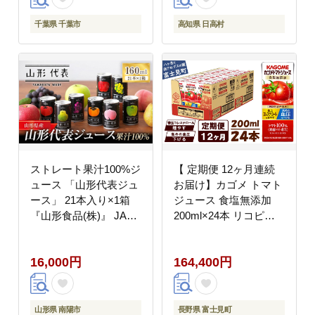
千葉県 千葉市
高知県 日高村
ストレート果汁100%ジ
【 定期便 12ヶ月連続
ュース 「山形代表ジュ
お届け】カゴメ トマト
ース」 21本入り×1箱
ジュース 食塩無添加
『山形食品(株)』 JA山
200ml×24本 リコピン
形おきたま ジュース ス
トマト100% 紙パック
トレート 山形代表 旬
食塩不使用 着色料不使
16,000円
164,400円
果物 果汁100％ 無添加
用 保存料不使用 機能性
セット 詰合せ りんご
表示食品 完熟トマト 野
青りんご もも ラ・フラ
菜飲料 トマトジュース
ンス 柿 ぶどう トマト
野菜ジュース 飲料類 ド
山形県 南陽市
長野県 富士見町