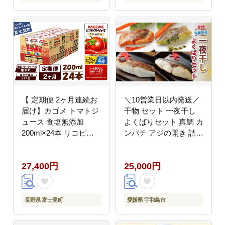
山形県 南陽市 [1887]
リンク 野菜ドリンク 備
蓄 長期保存 防災 飲み
もの
【 定期便 2ヶ月連続お
＼10営業日以内発送／
届け】カゴメ トマトジ
干物 セット 一夜干し
ュース 食塩無添加
よくばりセット 真鯛 カ
200ml×24本 リコピン
ンパチ アジの開き 詰め
トマト100% 紙パック
合わせ こもねっと バジ
食塩不使用 着色料不使
ル トマト 麦味噌 藻塩?
27,400円
25,000円
用 保存料不使用 機能性
漬け 冷凍 鯛 マダイ タ
表示食品 完熟トマト 野
イ 鯵 魚 惣菜 お惣菜 お
菜飲料 トマトジュース
かず 簡単調理 冷凍食品
野菜ジュース 飲料類 ド
冷凍 産地直送 国産 愛
長野県 富士見町
愛媛県 宇和島市
リンク 野菜ドリンク 備
媛 宇和島 D025-008005
蓄 長期保存 防災 飲み