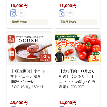
マト ミディトマト 野菜
ルーツトマト 2kg 2キ
16,000円
11,000円
ギフト プレゼント 贈り
ロ 野菜 果物 サラダ お
物 16000 16000円
弁当 デザート 【片山農
園】 [ATCI001]
長崎県 壱岐市
高知県 高知市
【3回定期便】小串 ト
【先行予約：11月より
マト ピューレ 濃厚
発送】【 訳あり 】 ミ
150% ピューレ
ニ トマト 約3kg＜白石
「OGUSHI」160g×10
農園＞ [CBI003]
本セット【草加家】
[OBH002]
48,000円
14,000円