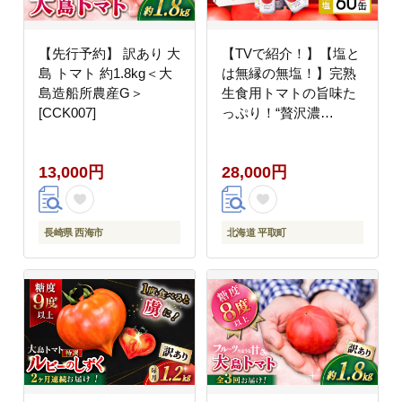
【先行予約】 訳あり 大
【TVで紹介！】【塩と
島 トマト 約1.8kg＜大
は無縁の無塩！】完熟
島造船所農産G＞
生食用トマトの旨味た
[CCK007]
っぷり！“贅沢濃
厚”「ニシパの恋人」ト
マトジュース無塩 大
13,000円
28,000円
満足の60缶 BRTH002
長崎県 西海市
北海道 平取町