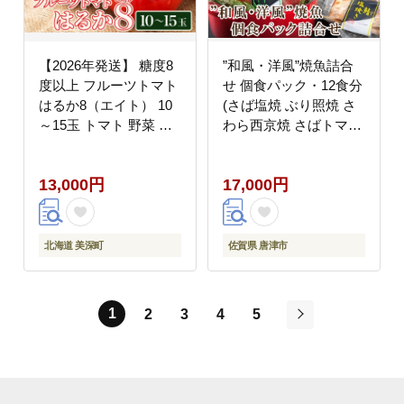
【2026年発送】 糖度8
”和風・洋風”焼魚詰合
度以上 フルーツトマト
せ 個食パック・12食分
はるか8（エイト） 10
(さば塩焼 ぶり照焼 さ
～15玉 トマト 野菜 夏
わら西京焼 さばトマト
野菜 旬 甘い 濃厚 果物
煮 ぶりクリーム煮 さわ
フルーツ 高糖度 新鮮
ら香草焼×各2パック)
13,000円
17,000円
産地直送 北海道 美深町
おさかな村 国産
北海道 美深町
佐賀県 唐津市
1
2
3
4
5
次