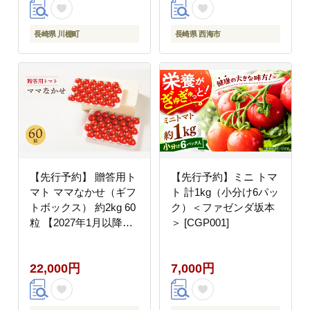
長崎県 川棚町
長崎県 西海市
【先行予約】 贈答用ト
【先行予約】ミニ トマ
マト ママなかせ（ギフ
ト 計1kg（小分け6パッ
トボックス） 約2kg 60
ク）＜ファゼンダ坂本
粒 【2027年1月以降順
＞ [CGP001]
次発送】《壱岐市》
【壱岐の潮風】
22,000円
7,000円
[JAE004]