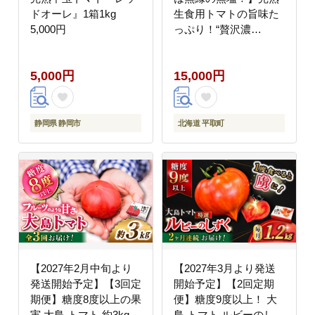
ドオーレ』1箱1kg
生食用トマトの旨味た
5,000円
っぷり！“贅沢濃
厚”「ニシパの恋人」ト
マトジュース無塩 お
5,000円
15,000円
試しの30缶 BRTH001
静岡県 静岡市
北海道 平取町
【2027年2月中旬より
【2027年3月より発送
発送開始予定】【3回定
開始予定】【2回定期
期便】糖度8度以上の果
便】糖度9度以上！ 大
実 大島 トマト 約3kg＜
島 トマト ルビーのしず