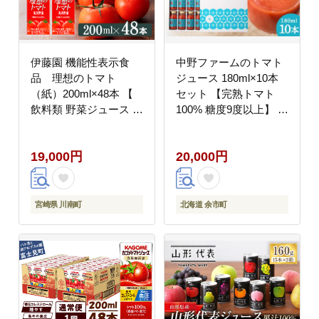
伊藤園 機能性表示食
中野ファームのトマト
品 理想のトマト
ジュース 180ml×10本
（紙）200ml×48本 【
セット 【完熟トマト
飲料類 野菜ジュース 野
100% 糖度9度以上】 食
菜 ジュース とまと 飲
塩無添加 添加物不使用
みもの 】[C07378]
北海道 余市町 野菜 飲
19,000円
20,000円
料 食塩無添加 トマト
トマトジュース 完熟 お
取り寄せ
宮崎県 川南町
北海道 余市町