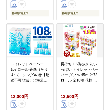
静岡県 富士市
静岡県 富士市
トイレットペーパー
長持ち 1.5倍巻き 花い
108 ロール 蒼翠（そう
っぱい トイレットペー
すい） シングル 巻【配
パー ダブル 45ｍ 計72
送不可地域：北海道・
ロール 全18種 花柄 プ
沖縄】【020D-013】
リント ハーブ 香り付き
日本製 まとめ買い 防災
12,000円
13,500円
常備品 ペーパー エコ
日用雑貨 消耗品 備蓄
送料無料 北海道 倶知安