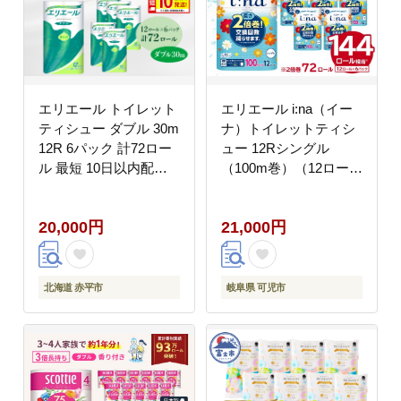
エリエール トイレット
エリエール i:na（イー
ティシュー ダブル 30m
ナ）トイレットティシ
12R 6パック 計72ロー
ュー 12Rシングル
ル 最短 10日以内配送
（100m巻）（12ロール
最短配送 まとめ買い ト
×6パック） | トイレッ
イレットペーパー 紙 防
トペーパー【0095-
20,000円
21,000円
災 常備品 備蓄品 消耗
005】
品 備蓄 日用品 生活必
需品 送料無料 北海道
赤平市
北海道 赤平市
岐阜県 可児市