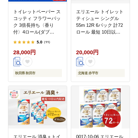
トイレットペーパー ス
エリエール トイレット
コッティ フラワーパッ
ティシュー シングル
ク 3倍長持ち〈香り
55m 12R 6パック 計72
付〉4ロール(ダブ
ロール 最短 10日以内
ル)×12パック 日用品 最
配送 最短配送 まとめ買
5.0
（11）
短翌日発送 [スコッティ
い トイレットペーパー
28,000円
20,000円
フラワーパック トイレ
紙 防災 常備品 備蓄品
ットペーパー 日本製紙
消耗品 備蓄 日用品 生
クレシア]
活必需品 送料無料 北海
道 赤平市
秋田県 秋田市
北海道 赤平市
エリエール 消臭＋トイ
0017-10-06 エリエール