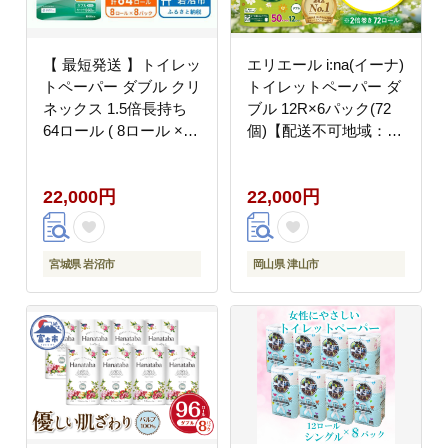
【 最短発送 】トイレッ
エリエール i:na(イーナ)
トペーパー ダブル クリ
トイレットペーパー ダ
ネックス 1.5倍長持ち
ブル 12R×6パック(72
64ロール ( 8ロール × 8
個)【配送不可地域：離
パック ) コンパクト 無
島・北海道・沖縄県】
香料
22,000円
22,000円
宮城県 岩沼市
岡山県 津山市