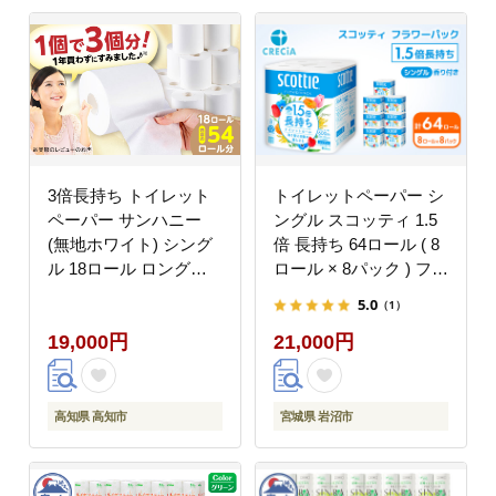
3倍長持ち トイレット
トイレットペーパー シ
ペーパー サンハニー
ングル スコッティ 1.5
(無地ホワイト) シング
倍 長持ち 64ロール ( 8
ル 18ロール ロング巻
ロール × 8パック ) フラ
き 150m / バージンパル
ワーパック
5.0
（1）
プ100% 肌ざわり 無香
19,000円
21,000円
料 省スペース 丁寧な梱
包 ギフト 贅沢 3倍巻き
長期保存 長持ち コスパ
3倍 まとめ買い 大容量
高知県 高知市
宮城県 岩沼市
業務用 ストック 生活必
需品 日用品 消耗品 生
活用品 高品質 トイレ