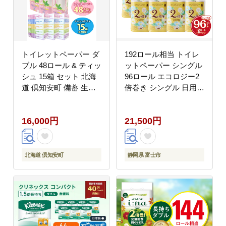
トイレットペーパー ダ
192ロール相当 トイレ
ブル 48ロール & ティッ
ットペーパー シングル
シュ 15箱 セット 北海
96ロール エコロジー2
道 倶知安町 備蓄 生活
倍巻き シングル 日用品
応援
[sf002-124]
16,000円
21,500円
北海道 倶知安町
静岡県 富士市