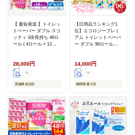
【 最短発送 】トイレッ
【日用品ランキング1
トペーパー ダブル スコ
位】エコロジープレミ
ッティ 3倍長持ち 48ロ
アム トイレットペーパ
ール ( 4ロール × 12パ
ー ダブル 96ロール
ック ) フラワーパック
12R×8パック 日用品 生
香り付き
活用品 消臭効果 大容量
28,000円
14,000円
[sf002-122]
宮城県 岩沼市
静岡県 富士市