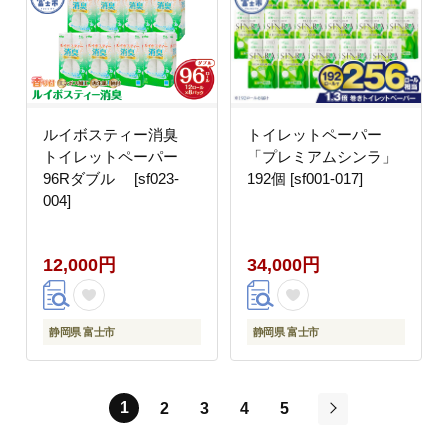
防災 災害 備蓄 地震 備
蓄品 【機能素材株式会
社】[ATAA004]
ルイボスティー消臭
トイレットペーパー
トイレットペーパー
「プレミアムシンラ」
96Rダブル [sf023-
192個 [sf001-017]
004]
12,000円
34,000円
静岡県 富士市
静岡県 富士市
1
2
3
4
5
次