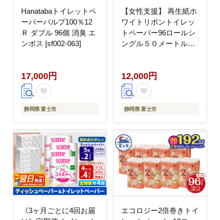
Hanatabaトイレットペ
【女性支援】 再生紙ホ
ーパーパルプ100％12
ワイトリボントイレッ
Ｒ ダブル 96個 消臭 エ
トペーパー96ロールシ
ンボス [sf002-063]
ングル５０メートル
[sf068-001]
17,000円
12,000円
静岡県 富士市
静岡県 富士市
《3ヶ月ごとに4回お届
エコロジー2倍巻きトイ