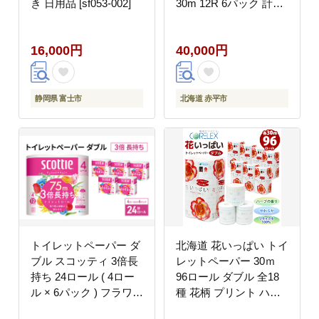
き 日用品 [sf053-002]
30m 12R 6パック 計72
ロール トイレ 消耗品
トイレットペーパー ま
16,000円
40,000円
とめ買い 防災 常備品
備蓄品 消耗品 日用品
生活必需品 送料無料 赤
平市
静岡県 富士市
北海道 赤平市
トイレットペーパー ダ
北海道 花いっぱい トイ
ブル スコッティ 3倍長
レットペーパー 30ｍ
持ち 24ロール ( 4ロー
96ロール ダブル 全18
ル × 6パック ) フラワー
種 花柄 プリント ハー
パック 香り付き
ブ 香り付き まとめ買い