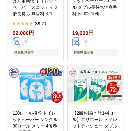
け》定期便 トイレット
レットペーパー12ロー
ペーパー スコッティ 3
ル ダブル長持ち消臭香
倍長持ち 無香料 4ロー
料 [sf002-109]
ル(ダブル)×4P ＆ ティ
5.0
（1）
ッシュペーパー スコッ
62,000円
19,000円
ティ10箱(5箱×2P) 秋田
市オリジナル 最短翌日
発送 [スコッティ フラ
ワーパック トイレット
秋田県 秋田市
静岡県 富士市
ペーパー 日本製紙クレ
シア ティッシュ スコッ
ティ(SCOTTIE) スコッ
ティティシュー 定期便
新生活]
120ロール相当 トイレ
【2回お届け 計144ロー
ットペーパー シングル
ル】エリエール トイレ
30ロール メリー 4倍巻
ットティシュー ダブル