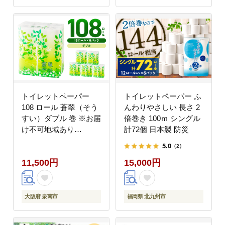
トイレットペーパー
トイレットペーパー ふ
108 ロール 蒼翠（そう
んわりやさしい 長さ 2
すい）ダブル 巻 ※お届
倍巻き 100ｍ シングル
け不可地域あり
計72個 日本製 防災
【020D-006】
5.0
（2）
11,500円
15,000円
大阪府 泉南市
福岡県 北九州市