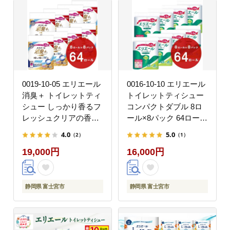
0019-10-05 エリエール
0016-10-10 エリエール
消臭＋ トイレットティ
トイレットティシュー
シュー しっかり香るフ
コンパクトダブル 8ロ
レッシュクリアの香り
ール×8パック 64ロー
コンパクトダブル 8ロ
ル 1.5倍巻 45m トイ
4.0
5.0
（2）
（1）
ール×8パック 64ロー
レットペーパー ダブル
19,000円
16,000円
ル 1.5倍巻 37.5m ト
パルプ100％ 香りつき
イレットペーパー ダブ
日用品 消耗品 備蓄
ル パルプ100％ 消臭 防
臭 日用品 消耗品 備蓄
静岡県 富士宮市
静岡県 富士宮市