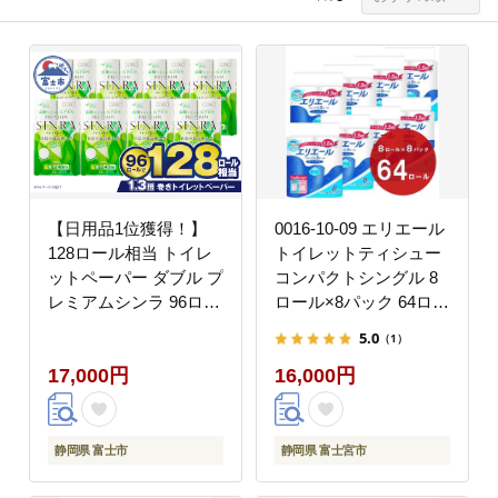
【日用品1位獲得！】
0016-10-09 エリエール
128ロール相当 トイレ
トイレットティシュー
ットペーパー ダブル プ
コンパクトシングル 8
レミアムシンラ 96ロー
ロール×8パック 64ロー
ル 1.3倍巻 日用品 人気
ル 1.5倍巻 82.5m ト
5.0
（1）
ランキング[sf001-012]
イレットペーパー シン
17,000円
16,000円
グル パルプ100％ 香り
つき 日用品 消耗品 備
蓄
静岡県 富士市
静岡県 富士宮市