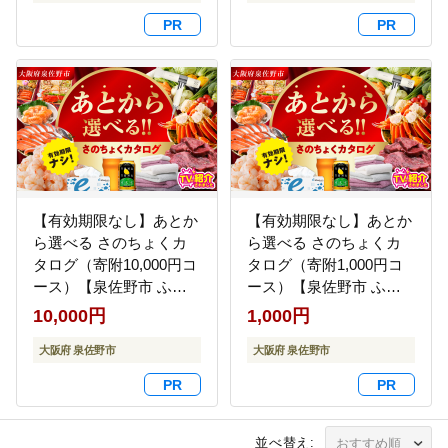
シュ 後から カタログギ
フト あとからセレク
ト】 sn028
【有効期限なし】あとか
【有効期限なし】あとか
ら選べる さのちょくカ
ら選べる さのちょくカ
タログ（寄附10,000円コ
タログ（寄附1,000円コ
ース）【泉佐野市 ふる
ース）【泉佐野市 ふる
さとギフト 4000品以上
さとギフト 4000品以上
10,000円
1,000円
高評価 肉 ビール 海鮮 野
高評価 肉 ビール 海鮮 野
菜 定期便 タオル ティッ
大阪府 泉佐野市
菜 定期便 タオル ティッ
大阪府 泉佐野市
シュ 後から カタログギ
シュ 後から カタログギ
フト あとからセレク
フト あとからセレク
ト】 sn021
ト】 sn020
並べ替え: