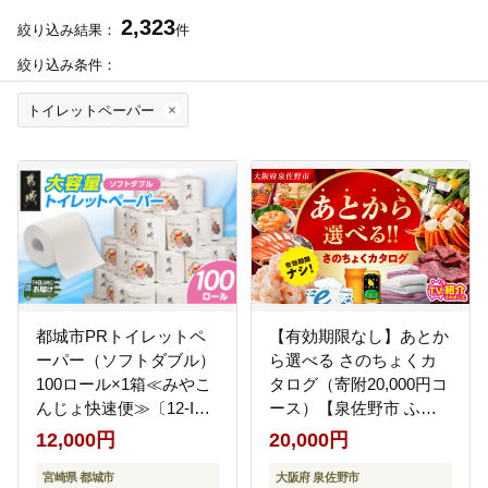
2,323
絞り込み結果：
件
絞り込み条件：
トイレットペーパー
都城市PRトイレットペ
【有効期限なし】あとか
ーパー（ソフトダブル）
ら選べる さのちょくカ
100ロール×1箱≪みやこ
タログ（寄附20,000円コ
んじょ快速便≫〔12-I5-
ース）【泉佐野市 ふる
TP100-R〕
さとギフト 4000品以上
12,000円
20,000円
高評価 肉 ビール 海鮮 野
宮崎県 都城市
菜 定期便 タオル ティッ
大阪府 泉佐野市