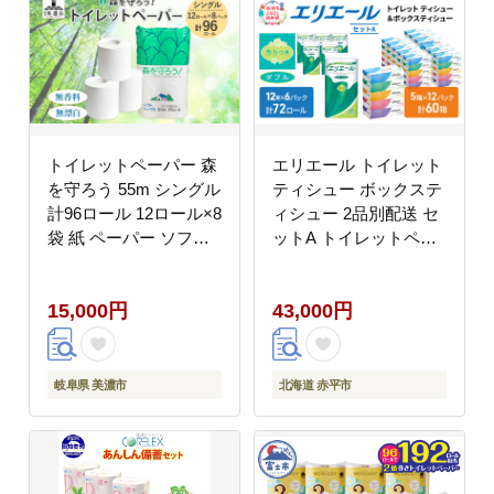
トイレットペーパー 森
エリエール トイレット
を守ろう 55m シングル
ティシュー ボックステ
計96ロール 12ロール×8
ィシュー 2品別配送 セ
袋 紙 ペーパー ソフト
ットA トイレットペー
日用品 消耗品 リサイク
パー ティッシュ トイレ
ル 再生紙 無香料 厚手
まとめ買い 防災 常備品
15,000円
43,000円
トイレ用品 衛生用品 備
備蓄品 消耗品 備蓄 日
蓄 ストック 非常用 防
用品 生活必需品 送料無
災 生活応援 牧製紙 送
料 定番 北海道 赤平市
料無料 岐阜県 美濃市
岐阜県 美濃市
北海道 赤平市