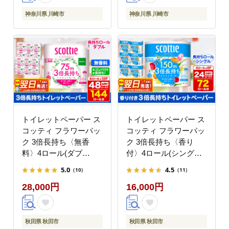
神奈川県 川崎市
神奈川県 川崎市
トイレットペーパー ス
トイレットペーパー ス
コッティ フラワーパッ
コッティ フラワーパッ
ク 3倍長持ち〈無香
ク 3倍長持ち〈香り
料〉4ロール(ダブ
付〉4ロール(シング
ル)×12パック 日用品 最
ル)×6パック 秋田市オ
5.0
4.5
（10）
（11）
短翌日発送 [スコッティ
リジナル 最短翌日発送
28,000円
16,000円
フラワーパック トイレ
[スコッティ フラワーパ
ットペーパー 日本製紙
ック トイレットペーパ
クレシア 新生活]
ー 日本製紙クレシア 新
生活]
秋田県 秋田市
秋田県 秋田市