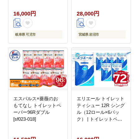
ク
16,000円
28,000円
岐阜県 可児市
宮城県 岩沼市
エスパルス×薔薇のお
エリエール トイレット
もてなし トイレットペ
ティシュー 12R シング
ーパー96Rダブル
ル（12ロール×6パッ
[sf023-018]
ク） | トイレットペー
パー【0095-003】