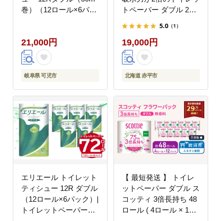
巻）（12ロール×6パッ
トペーパー ダブル 25m
ク） | トイレットペー
12R 6パック 計72ロー
5.0
（1）
パー【0095-006】
ル 最短 10日以内 最短
21,000円
19,000円
配送 無香料 まとめ買い
紙 防災 常備品 備蓄品
消耗品 備蓄 日用品 生
活必需品 北海道 赤平市
岐阜県 可児市
北海道 赤平市
エリエール トイレット
【 最短発送 】 トイレ
ティシュー 12R ダブル
ットペーパー ダブル ス
（12ロール×6パック）|
コッティ 3倍長持ち 48
トイレットペーパー
ロール ( 4ロール × 12
【0095-004】
パック ) フラワーパッ