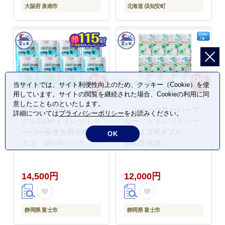
町 日用品
大阪府 泉南市
北海道 倶知安町
当サイトでは、サイト利便性向上のため、クッキー（Cookie）を使
用しています。サイトの閲覧を継続された場合、Cookieの利用に同
意したことものといたします。
ラブリバーロングシン
シルキークローバーブ
詳細については
プライバシーポリシー
をお読みください。
グル120mトイレットペ
ルー トイレットペー
ーパー長巻き再生紙
パー１２Rダブル
OK
エコ 6R×8パック
[sf023-003]
[sf002-054]
14,500円
12,000円
静岡県 富士市
静岡県 富士市