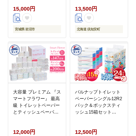
防災 常備品 トイレ ペ
15,000円
13,500円
ーパー リサイクル 日用
雑貨 消耗品 備蓄 日用
品 生活必需品 倶知安町
福祉用品 フェイシャル
宮城県 岩沼市
北海道 倶知安町
ティシュ
大容量 プレミアム 『ス
パルナップトイレット
マートフラワー』 最高
ペーパーシングル12R2
級 トイレットペーパー
パック＆ボックスティ
とティッシュペーパー
ッシュ15箱セット
の詰め合わせ [sf001-
[sf002-131]
051]
12,000円
12,500円