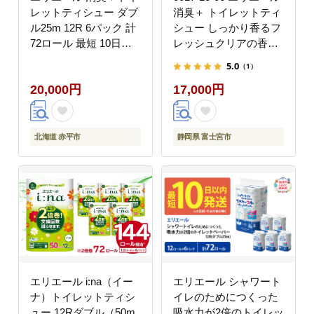
レットティシュー ダブ
消臭＋ トイレットティ
ル25m 12R 6パック 計
シュー しっかり香るフ
72ロール 最短 10日以
レッシュクリアの香り
内配送 最短配送 トイレ
ダブル 12ロール×6パッ
5.0
（1）
ットペーパー 香りつき
ク 72ロール 25m トイ
20,000円
17,000円
まとめ買い ペーパー 紙
レットペーパー パルプ
防災 常備品 備蓄品 消
100％ 消臭 防臭 日用品
耗品 備蓄 日用品 北海
消耗品 備蓄
道 赤平市
北海道 赤平市
静岡県 富士宮市
エリエール i:na（イー
エリエール シャワート
ナ）トイレットティシ
イレのためにつくった
ュー 12Rダブル（50m
吸水力が2倍のトイレッ