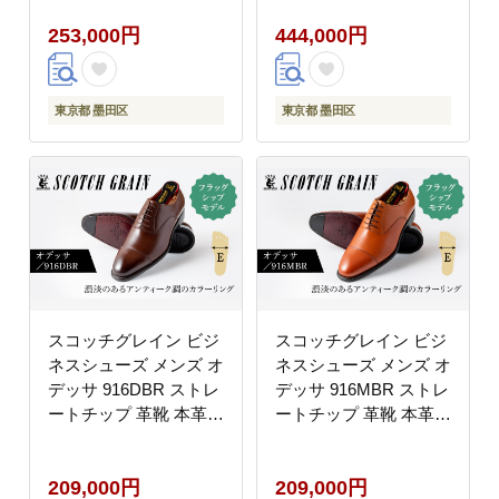
ギフト【27.0cm】
料無料 ギフト
253,000円
444,000円
【27.0cm】
東京都 墨田区
東京都 墨田区
スコッチグレイン ビジ
スコッチグレイン ビジ
ネスシューズ メンズ オ
ネスシューズ メンズ オ
デッサ 916DBR ストレ
デッサ 916MBR ストレ
ートチップ 革靴 本革
ートチップ 革靴 本革
日本製 E 送料無料 ギフ
日本製 E 送料無料 ギフ
ト【25.5cm】
ト【24.5cm】
209,000円
209,000円