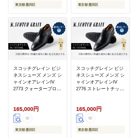
東京都 墨田区
東京都 墨田区
スコッチグレイン ビジ
スコッチグレイン ビジ
ネスシューズ メンズ シ
ネスシューズ メンズ シ
ャインオアレインIV
ャインオアレインIV
2773 クォーターブロー
2776 ストレートチップ
グ 革靴 本革 日本製 E
革靴 本革 日本製 E 送
送料無料 ギフト
料無料 ギフト
165,000円
165,000円
【25.0cm】
【25.0cm】
東京都 墨田区
東京都 墨田区