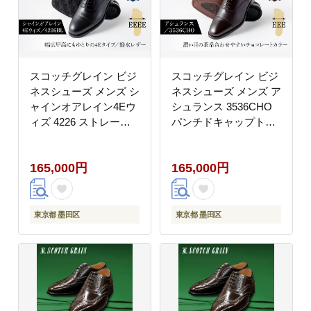
スコッチグレイン ビジ
スコッチグレイン ビジ
ネスシューズ メンズ シ
ネスシューズ メンズ ア
ャインオアレイン4Eウ
シュランス 3536CHO
ィズ 4226 ストレート
パンチドキャップトゥ
チップ 革靴 本革 日本
革靴 本革 日本製 EEE
製 EEEE 送料無料 ギフ
送料無料 ギフト
165,000円
165,000円
ト【26.5cm】
【26.0cm】
東京都 墨田区
東京都 墨田区