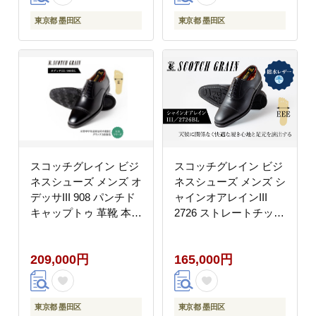
東京都 墨田区
東京都 墨田区
スコッチグレイン ビジ
スコッチグレイン ビジ
ネスシューズ メンズ オ
ネスシューズ メンズ シ
デッサIII 908 パンチド
ャインオアレインIII
キャップトゥ 革靴 本革
2726 ストレートチップ
日本製 E 送料無料 ギフ
革靴 本革 日本製 EEE
ト【27.0cm】
送料無料 ギフト
209,000円
165,000円
【25.0cm】
東京都 墨田区
東京都 墨田区