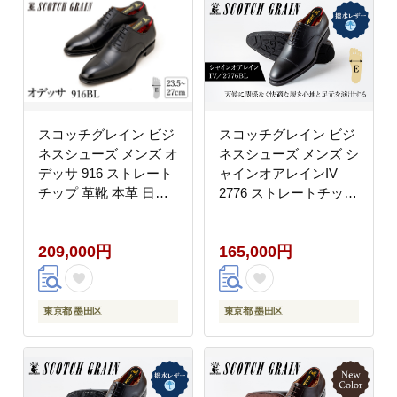
スコッチグレイン ビジ
スコッチグレイン ビジ
ネスシューズ メンズ オ
ネスシューズ メンズ シ
デッサ 916 ストレート
ャインオアレインIV
チップ 革靴 本革 日本
2776 ストレートチップ
製 E 送料無料 ギフト
革靴 本革 日本製 E 送
【26.0cm】
料無料 ギフト
209,000円
165,000円
【25.5cm】
東京都 墨田区
東京都 墨田区