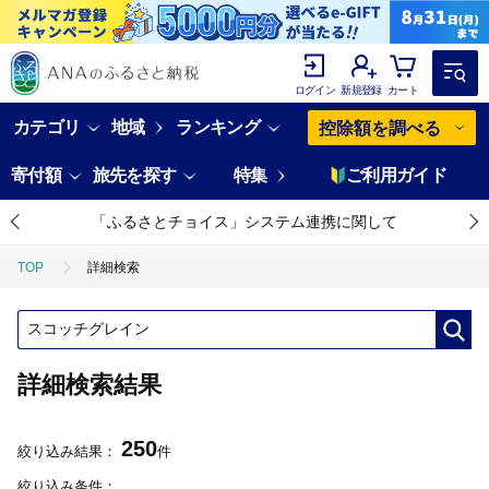
ログイン
新規登録
カート
カテゴリ
地域
ランキング
控除額を調べる
寄付額
旅先を探す
特集
ご利用ガイド
「ふるさとチョイス」システム連携に関して
TOP
詳細検索
詳細検索結果
250
絞り込み結果：
件
絞り込み条件：