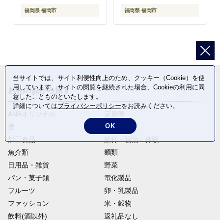
福岡県 福岡市
福岡県 福岡市
当サイトでは、サイト利便性向上のため、クッキー（Cookie）を使
用しています。サイトの閲覧を継続された場合、Cookieの利用に同
お礼の品から探す
意したことものといたします。
詳細については
プライバシーポリシー
をお読みください。
ANAオリジナル
定期便
OK
酒
肉類
加工食品
旅行・宿泊・体験
魚介類
麺類
日用品・雑貨
野菜
パン・菓子類
電化製品
フルーツ
卵・乳製品
ファッション
米・穀物
飲料(酒以外)
返礼品なし