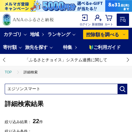
ログイン
新規登録
カート
カテゴリ
地域
ランキング
控除額を調べる
寄付額
旅先を探す
特集
ご利用ガイド
「ふるさとチョイス」システム連携に関して
TOP
詳細検索
詳細検索結果
22
絞り込み結果：
件
絞り込み条件：