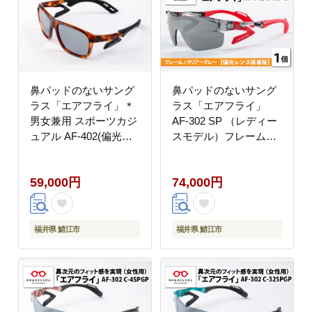
鼻パッドのないサング
鼻パッドのないサング
ラス「エアフライ」＊
ラス「エアフライ」
男女兼用 スポーツカジ
AF-302 SP （レディー
ュアル AF-402(偏光レ
スモデル）フレーム／
ンズ版) C-3PG
クリアーグレー レン
ズ／偏光グレー 偏光
59,000円
74,000円
レンズ装着版
福井県 鯖江市
福井県 鯖江市