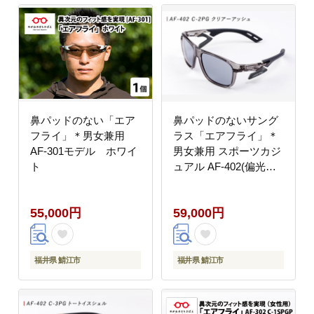
鼻パッドのない「エア
鼻パッドのないサング
フライ」＊男女兼用
ラス「エアフライ」＊
AF-301モデル ホワイ
男女兼用 スポーツカジ
ト
ュアル AF-402(偏光レ
ンズ版) C-2PG
55,000円
59,000円
福井県 鯖江市
福井県 鯖江市