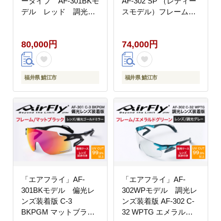
ータイプ AF-301BKモ
AF-302 SP （レディー
デル レッド 調光レ
スモデル）フレーム／
ンズ装着版
パールホワイト レン
ズ／偏光グレー 偏光
80,000円
74,000円
レンズ装着版
福井県 鯖江市
福井県 鯖江市
「エアフライ」AF-
「エアフライ」AF-
301BKモデル 偏光レ
302WPモデル 調光レ
ンズ装着版 C-3
ンズ装着版 AF-302 C-
BKPGM マットブラッ
32 WPTG エメラルド