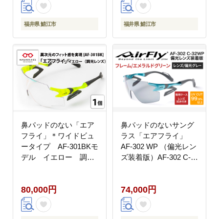
福井県 鯖江市
福井県 鯖江市
鼻パッドのない「エア
鼻パッドのないサング
フライ」＊ワイドビュ
ラス「エアフライ」
ータイプ AF-301BKモ
AF-302 WP （偏光レン
デル イエロー 調光
ズ装着版）AF-302 C-
レンズ装着版
32WP エメラルドグリ
ーン
80,000円
74,000円