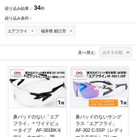
34
絞り込み結果：
件
絞り込み条件：
エアフライ
福井県 鯖江市
並べ替え:
鼻パッドのない「エア
鼻パッドのないサング
フライ」＊ワイドビュ
ラス「エアフライ」
ータイプ AF-301BKモ
AF-302 C-5SP（レディ
デル カーボン 調光
ースモデル）フレーム