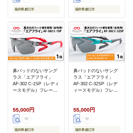
福井県 鯖江市
福井県 鯖江市
鼻パッドのないサング
鼻パッドのないサング
ラス「エアフライ」
ラス「エアフライ」
AF-302 C-1SP（レディ
AF-302 C-32SP（レデ
ースモデル）フレーム
ィースモデル）フレー
／クリアーグレー レ
ム／エメラルドグリー
ンズ／ライトスモーク
ン レンズ／ライトス
55,000円
55,000円
モーク
福井県 鯖江市
福井県 鯖江市