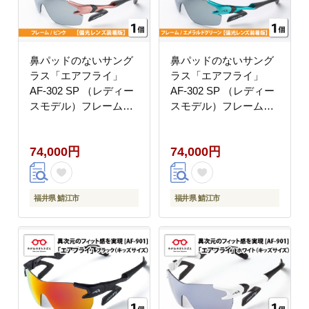
鼻パッドのないサング
鼻パッドのないサング
ラス「エアフライ」
ラス「エアフライ」
AF-302 SP （レディー
AF-302 SP （レディー
スモデル）フレーム／
スモデル）フレーム／
ピンク レンズ／偏光
エメラルドグリーン
グレー 偏光レンズ装
レンズ／偏光グレー
74,000円
74,000円
着版
偏光レンズ装着版
福井県 鯖江市
福井県 鯖江市