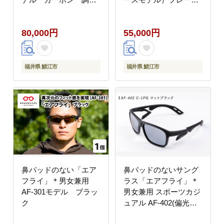
レンズ装着版
／パールホワイト レ
ンズ／ブルーピンクミ
80,000円
55,000円
ラー
福井県 鯖江市
福井県 鯖江市
鼻パッドのない「エア
鼻パッドのないサング
フライ」＊男女兼用
ラス「エアフライ」＊
AF-301モデル ブラッ
男女兼用 スポーツカジ
ク
ュアル AF-402(偏光レ
ンズ版) C-1PG