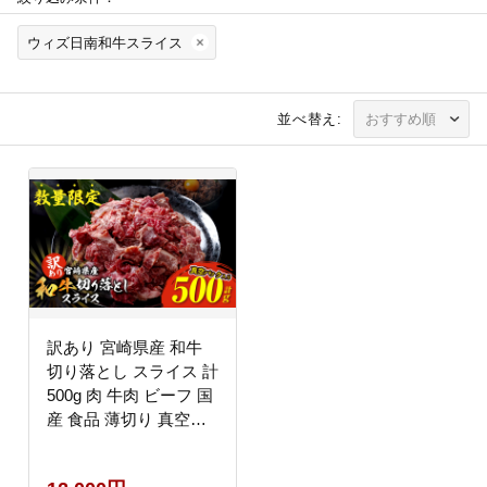
ウィズ日南和牛スライス
並べ替え:
訳あり 宮崎県産 和牛
切り落とし スライス 計
500g 肉 牛肉 ビーフ 国
産 食品 薄切り 真空パ
ック おすすめ すき焼き
冷しゃぶ 牛丼 肉巻き