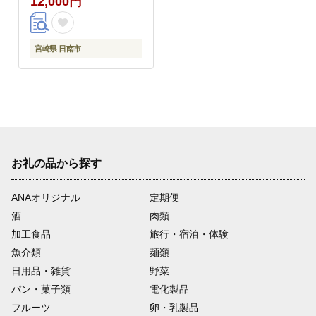
12,000円
炒め物 カレー シチュー
おかず お弁当 おつまみ
お祝い 記念日 宮崎県
日南市 送料無料 ウィズ
宮崎県 日南市
日南和牛スライス 日南
スピード配送_BB136-
24
お礼の品から探す
ANAオリジナル
定期便
酒
肉類
加工食品
旅行・宿泊・体験
魚介類
麺類
日用品・雑貨
野菜
パン・菓子類
電化製品
フルーツ
卵・乳製品