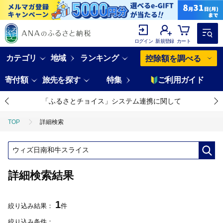
ログイン
新規登録
カート
カテゴリ
地域
ランキング
控除額を調べる
寄付額
旅先を探す
特集
ご利用ガイド
「ふるさとチョイス」システム連携に関して
TOP
詳細検索
詳細検索結果
1
絞り込み結果：
件
絞り込み条件：