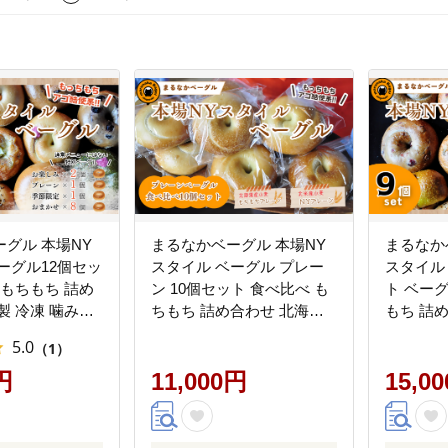
グル 本場NY
まるなかベーグル 本場NY
まるなか
ーグル12個セッ
スタイル ベーグル プレー
スタイル
 もちもち 詰め
ン 10個セット 食べ比べ も
ト ベー
製 冷凍 噛み応
ちもち 詰め合わせ 北海道
もち 詰
 ランチ アソー
産小麦 北米産小麦 自家製
凍 噛み
5.0
（1）
ィ お取り寄せ
冷凍 噛み応え お取り寄せ
チ お取
円
グルメ 送料無料 神奈川県
11,000円
無料 神
15,0
茅ヶ崎市