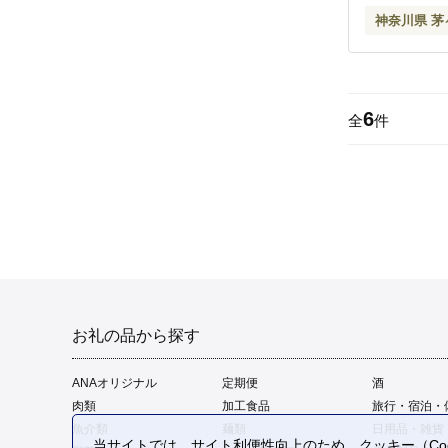
神奈川県 茅
6
全
件
お礼の品から探す
ANAオリジナル
定期便
酒
肉類
加工食品
旅行・宿泊・
魚介類
麺類
日用品・雑貨
当サイトでは、サイト利便性向上のため、クッキー（Coo