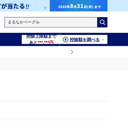
控除上限額まで
控除額を調べる
あと
***,***円