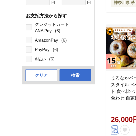
円
円
神奈川県 茅
お支払方法から探す
クレジットカード
ANA Pay
(6)
AmazonPay
(6)
PayPay
(6)
d払い
(6)
クリア
検索
まるなかベー
スタイル ベ
ト 食べ比べ
合わせ 自家
え 朝ごはん
ト お取り寄
無料 神奈川
26,000