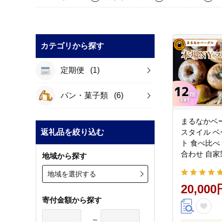
カテゴリから探す
定期便
(1)
パン・菓子類
(6)
まるなかベー
返礼品を絞り込む
スタイル ベ
ト 食べ比べ
合わせ 自家
地域から探す
え 朝ごはん
地域を選択する
ト バラエテ
グルメ 送料無料 神奈川県
20,000
茅ヶ崎市
寄付金額から探す
～