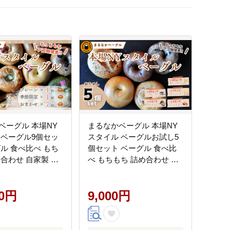
ベーグル 本場NY
まるなかベーグル 本場NY
 ベーグル9個セッ
スタイル ベーグルお試し5
グル 食べ比べ もち
個セット ベーグル 食べ比
め合わせ 自家製 冷
べ もちもち 詰め合わせ 自
応え 朝ごはん ラン
家製 プレーン ブルーベリ
り寄せグルメ 送料
ー ダブルチョコチップ い
奈川県 茅ヶ崎市
00円
ちじく ベーコンチーズ お
9,000円
取り寄せ 送料無料 神奈川
県 茅ヶ崎市