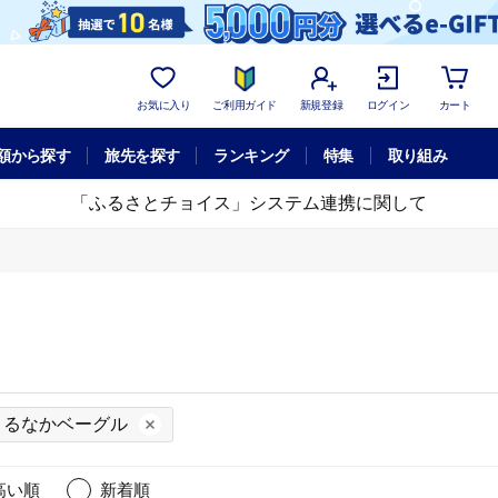
お気に入り
ご利用ガイド
新規登録
ログイン
カート
額から探す
旅先を探す
ランキング
特集
取り組み
「ふるさとチョイス」システム連携に関して
まるなかベーグル
高い順
新着順