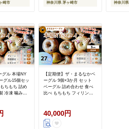
ヶ崎市
神奈川県 茅ヶ崎市
神奈川県
グル 本場NY
【定期便】ザ・まるなかベ
ーグル15個セッ
ーグル 9個×3か月 セット
 もちもち 詰め
ベーグル 詰め合わせ 食べ
製 冷凍 噛み応
比べ もちもち フィリング
 ランチアソー
たっぷり 中身ぎっしり 自
せグルメ 送料
家製 手作り パン モーニン
県 茅ヶ崎市
円
グ ランチ 定期便 3か月 個
40,000円
装 個包装 冷凍 保存 朝食 昼
食 ベーグル専門店 時短