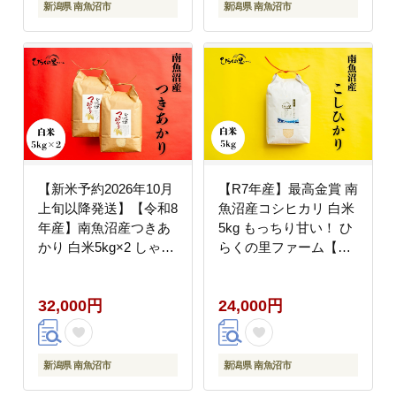
御飯 ごはん】
新潟県 南魚沼市
新潟県 南魚沼市
【新米予約2026年10月
【R7年産】最高金賞 南
上旬以降発送】【令和8
魚沼産コシヒカリ 白米
年産】南魚沼産つきあ
5kg もっちり甘い！ ひ
かり 白米5kg×2 しゃっ
らくの里ファーム【銘
きり艶やか！ ひらくの
柄米 ブランド米 精米
里ファーム【銘柄米 ブ
こしひかり コシヒカリ
32,000円
24,000円
ランド米 精米 新之助
魚沼産 新潟米 産地直送
魚沼産 新潟米 産地直送
お米 米 こめ コメ ご飯
お米 米 こめ コメ ご飯
御飯 ごはん】
御飯 ごはん】
新潟県 南魚沼市
新潟県 南魚沼市