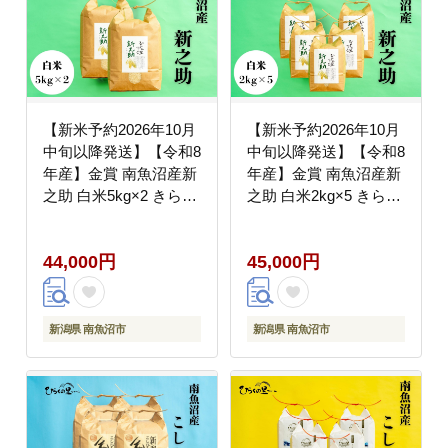
【新米予約2026年10月
【新米予約2026年10月
中旬以降発送】【令和8
中旬以降発送】【令和8
年産】金賞 南魚沼産新
年産】金賞 南魚沼産新
之助 白米5kg×2 きらめ
之助 白米2kg×5 きらめ
く大粒！ ひらくの里フ
く大粒！ ひらくの里フ
ァーム【銘柄米 ブラン
ァーム【銘柄米 ブラン
44,000円
45,000円
ド米 精米 新之助 魚沼
ド米 精米 新之助 魚沼
産 新潟米 産地直送 お
産 新潟米 産地直送 お
米 米 こめ コメ ご飯 御
米 米 こめ コメ ご飯 御
飯 ごはん】
飯 ごはん】
新潟県 南魚沼市
新潟県 南魚沼市