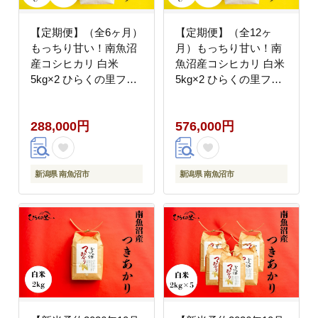
【定期便】（全6ヶ月）
【定期便】（全12ヶ
もっちり甘い！南魚沼
月）もっちり甘い！南
産コシヒカリ 白米
魚沼産コシヒカリ 白米
5kg×2 ひらくの里ファ
5kg×2 ひらくの里ファ
ーム【定期便 銘柄米 ブ
ーム【定期便 銘柄米 ブ
ランド米 精米 こしひか
ランド米 精米 こしひか
288,000円
576,000円
り コシヒカリ 魚沼産
り コシヒカリ 魚沼産
新潟米 産地直送 お米
新潟米 産地直送 お米
米 こめ コメ ご飯 御飯
米 こめ コメ ご飯 御飯
ごはん】
ごはん】
新潟県 南魚沼市
新潟県 南魚沼市