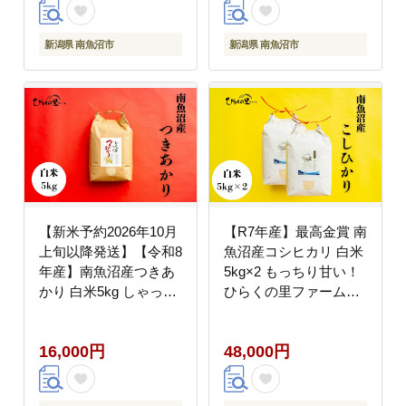
米 産地直送 お米 米 こ
米 産地直送 お米 米 こ
め コメ ご飯 御飯 ごは
め コメ ご飯 御飯 ごは
ん】
ん】
新潟県 南魚沼市
新潟県 南魚沼市
【新米予約2026年10月
【R7年産】最高金賞 南
上旬以降発送】【令和8
魚沼産コシヒカリ 白米
年産】南魚沼産つきあ
5kg×2 もっちり甘い！
かり 白米5kg しゃっき
ひらくの里ファーム
り艶やか！ ひらくの里
【銘柄米 ブランド米 精
ファーム【銘柄米 ブラ
米 こしひかり コシヒカ
16,000円
48,000円
ンド米 精米 新之助 魚
リ 魚沼産 新潟米 産地
沼産 新潟米 産地直送
直送 お米 米 こめ コメ
お米 米 こめ コメ ご飯
ご飯 御飯 ごはん】