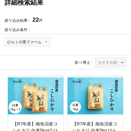
詳細検索結果
22
絞り込み結果：
件
絞り込み条件：
ひらくの里ファーム
並べ替え:
【R7年産】南魚沼産コ
【R7年産】南魚沼産コ
シヒカリ 白米5kg×2 ひ
シヒカリ 白米5kg ひら