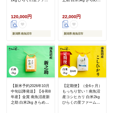
ム【定期便 銘柄米 ブラ
大粒！ ひらくの里ファ
ンド米 精米 こしひかり
ーム【銘柄米 ブランド
120,000円
22,000円
コシヒカリ 魚沼産 新潟
米 精米 新之助 魚沼産
米 産地直送 お米 米 こ
新潟米 産地直送 お米
め コメ ご飯 御飯 ごは
米 こめ コメ ご飯 御飯
ん】
ごはん】
新潟県 南魚沼市
新潟県 南魚沼市
【新米予約2026年10月
【定期便】（全6ヶ月）
中旬以降発送】【令和8
もっちり甘い！南魚沼
年産】金賞 南魚沼産新
産コシヒカリ 白米2kg
之助 白米2kg きらめく
ひらくの里ファーム
大粒！ ひらくの里ファ
【定期便 銘柄米 ブラン