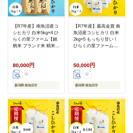
【R7年産】南魚沼産コ
【R7年産】最高金賞 南
シヒカリ 白米5kg×4 ひ
魚沼産コシヒカリ 白米
らくの里ファーム【銘
2kg×5 もっちり甘い！
柄米 ブランド米 精米
ひらくの里ファーム
こしひかり コシヒカリ
【銘柄米 ブランド米 精
魚沼産 新潟米 産地直送
米 こしひかり コシヒカ
80,000円
50,000円
お米 米 こめ コメ ご飯
リ 魚沼産 新潟米 産地
御飯 ごはん】
直送 お米 米 こめ コメ
ご飯 御飯 ごはん】
新潟県 南魚沼市
新潟県 南魚沼市