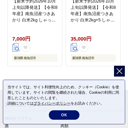
【新米予約2026年10月
【新米予約2026年10月
上旬以降発送】【令和8
上旬以降発送】【令和8
年産】南魚沼産つきあ
年産】南魚沼産つきあ
かり 白米2kg しゃっき
かり 白米2kg×5 しゃっ
り艶やか！ ひらくの里
きり艶やか！ ひらくの
ファーム【銘柄米 ブラ
里ファーム【銘柄米 ブ
7,000円
35,000円
ンド米 精米 新之助 魚
ランド米 精米 新之助
沼産 新潟米 産地直送
魚沼産 新潟米 産地直送
お米 米 こめ コメ ご飯
お米 米 こめ コメ ご飯
御飯 ごはん】
御飯 ごはん】
新潟県 南魚沼市
新潟県 南魚沼市
当サイトでは、サイト利便性向上のため、クッキー（Cookie）を使
用しています。サイトの閲覧を継続された場合、Cookieの利用に同
意したことものといたします。
詳細については
プライバシーポリシー
をお読みください。
お礼の品から探す
OK
ANAオリジナル
定期便
酒
肉類