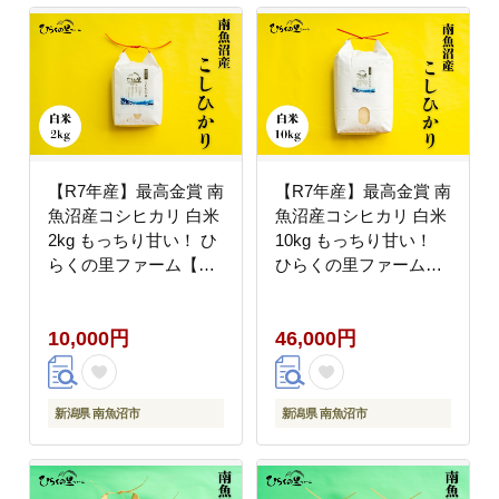
【R7年産】最高金賞 南
【R7年産】最高金賞 南
魚沼産コシヒカリ 白米
魚沼産コシヒカリ 白米
2kg もっちり甘い！ ひ
10kg もっちり甘い！
らくの里ファーム【銘
ひらくの里ファーム
柄米 ブランド米 精米
【銘柄米 ブランド米 精
こしひかり コシヒカリ
米 こしひかり コシヒカ
10,000円
46,000円
魚沼産 新潟米 産地直送
リ 魚沼産 新潟米 産地
お米 米 こめ コメ ご飯
直送 お米 米 こめ コメ
御飯 ごはん】
ご飯 御飯 ごはん】
新潟県 南魚沼市
新潟県 南魚沼市