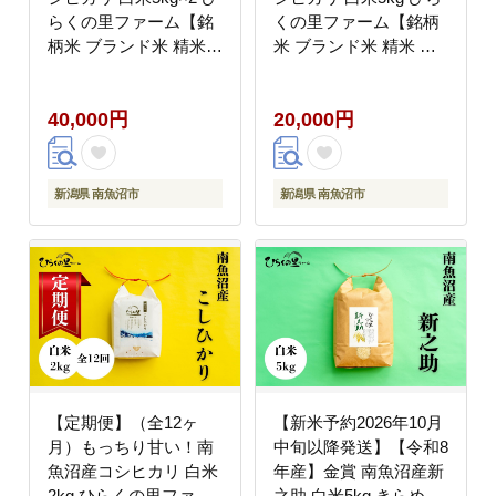
らくの里ファーム【銘
くの里ファーム【銘柄
柄米 ブランド米 精米
米 ブランド米 精米 こ
こしひかり コシヒカリ
しひかり コシヒカリ 魚
魚沼産 新潟米 産地直送
沼産 新潟米 産地直送
40,000円
20,000円
お米 米 こめ コメ ご飯
お米 米 こめ コメ ご飯
御飯 ごはん】
御飯 ごはん】
新潟県 南魚沼市
新潟県 南魚沼市
【定期便】（全12ヶ
【新米予約2026年10月
月）もっちり甘い！南
中旬以降発送】【令和8
魚沼産コシヒカリ 白米
年産】金賞 南魚沼産新
2kg ひらくの里ファー
之助 白米5kg きらめく