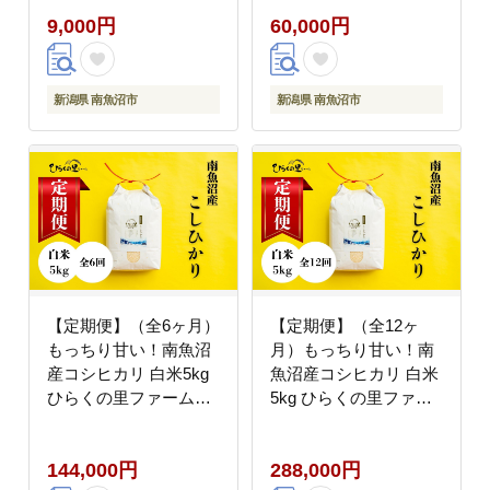
ーム【銘柄米 ブランド
ド米 精米 こしひかり
9,000円
60,000円
米 精米 新之助 魚沼産
コシヒカリ 魚沼産 新潟
新潟米 産地直送 お米
米 産地直送 お米 米 こ
米 こめ コメ ご飯 御飯
め コメ ご飯 御飯 ごは
ごはん】
ん】
新潟県 南魚沼市
新潟県 南魚沼市
【定期便】（全6ヶ月）
【定期便】（全12ヶ
もっちり甘い！南魚沼
月）もっちり甘い！南
産コシヒカリ 白米5kg
魚沼産コシヒカリ 白米
ひらくの里ファーム
5kg ひらくの里ファー
【定期便 銘柄米 ブラン
ム【定期便 銘柄米 ブラ
ド米 精米 こしひかり
ンド米 精米 こしひかり
144,000円
288,000円
コシヒカリ 魚沼産 新潟
コシヒカリ 魚沼産 新潟