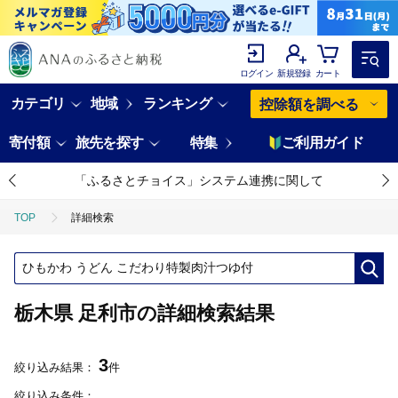
ログイン
新規登録
カート
カテゴリ
地域
ランキング
控除額を調べる
寄付額
旅先を探す
特集
ご利用ガイド
「ふるさとチョイス」システム連携に関して
TOP
詳細検索
栃木県 足利市の詳細検索結果
3
絞り込み結果：
件
絞り込み条件：