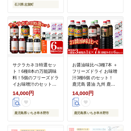
石川県 志賀町
サクラカネヨ特選セッ
お醤油味比べ3種7本 ＋
ト！6種8本の万能調味
フリーズドライ お味噌
料！5個のフリーズドラ
汁3種6個 のセット！
イお味噌汁のセット！
鹿児島 醤油 九州 鹿児
九州 鹿児島県産 濃口
島県産 濃口 甘露 甘め
14,000円
14,000円
甘露 甘め 甘口 の お醤
甘口 の お醤油 と 時短
油 等の調味料 と 時短
簡単 長期保存 の フリ
簡単 長期保存 の フリ
ーズドライ お味噌汁 の
鹿児島県 いちき串木野市
鹿児島県 いちき串木野市
ーズドライ お味噌汁 の
セット！ ローリングス
セット！ ローリングス
トック【00-002-06】
トック【00-002-03】