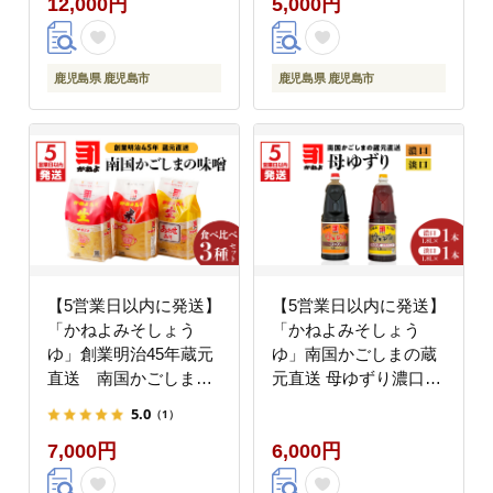
12,000円
5,000円
鹿児島県 鹿児島市
鹿児島県 鹿児島市
【5営業日以内に発送】
【5営業日以内に発送】
「かねよみそしょう
「かねよみそしょう
ゆ」創業明治45年蔵元
ゆ」南国かごしまの蔵
直送 南国かごしまの
元直送 母ゆずり濃口・
味噌食べ比べ3種セッ
淡口 1.8L×2本セット
5.0
（1）
ト K058-018
K058-007_08
7,000円
6,000円