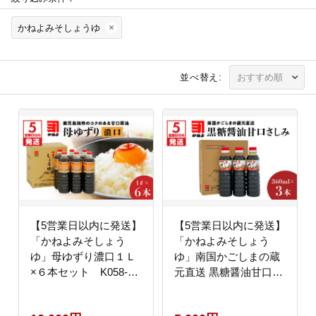
かねよみそしょうゆ
並べ替え:
【5営業日以内に発送】
【5営業日以内に発送】
「かねよみそしょう
「かねよみそしょう
ゆ」母ゆずり濃口１Ｌ
ゆ」南国かごしまの蔵
×６本セット K058-
元直送 黒糖醤油甘口さ
005
しみ360ml×3本セッ
ト K058-008_02