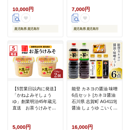
K058-019
10,000円
7,000円
鹿児島県 鹿児島市
鹿児島県 鹿児島市
【5営業日以内に発送】
能登 カネヨの醤油 味噌
「かねよみそしょう
6点セット [カネヨ醤油
ゆ」創業明治45年蔵元
石川県 志賀町 AG4119]
直送 お茶うけみそ
醤油 しょうゆ こいくち
750g×2 K058-017
うすくち ゆずポン酢醤
油 にんにく醤油 しょう
5,000円
16,000円
が醤油