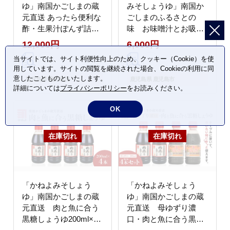
ゆ」南国かごしまの蔵
みそしょうゆ」南国か
元直送 あったら便利な
ごしまのふるさとの
酢・生果汁ぽんず詰め
味 お味噌汁とお吸い
合わせ 6本セット
物セット K058-013
12,000円
6,000円
K058-011
当サイトでは、サイト利便性向上のため、クッキー（Cookie）を使
用しています。サイトの閲覧を継続された場合、Cookieの利用に同
意したことものといたします。
鹿児島県 鹿児島市
鹿児島県 鹿児島市
詳細については
プライバシーポリシー
をお読みください。
OK
「かねよみそしょう
「かねよみそしょう
ゆ」南国かごしまの蔵
ゆ」南国かごしまの蔵
元直送 肉と魚に合う
元直送 母ゆずり濃
黒糖しょうゆ200ml×4
口・肉と魚に合う黒糖