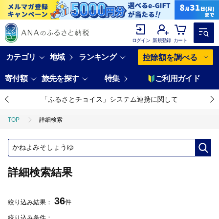
ログイン
新規登録
カート
カテゴリ
地域
ランキング
控除額を調べる
寄付額
旅先を探す
特集
ご利用ガイド
「ふるさとチョイス」システム連携に関して
TOP
詳細検索
詳細検索結果
36
絞り込み結果：
件
絞り込み条件：