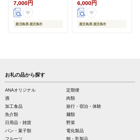
本セット K058-015
しょうゆ 卓上ボトル
7,000円
6,000円
200ml各2本（計4本セ
ット） K058-016
鹿児島県 鹿児島市
鹿児島県 鹿児島市
お礼の品から探す
ANAオリジナル
定期便
酒
肉類
加工食品
旅行・宿泊・体験
魚介類
麺類
日用品・雑貨
野菜
パン・菓子類
電化製品
フルーツ
卵・乳製品