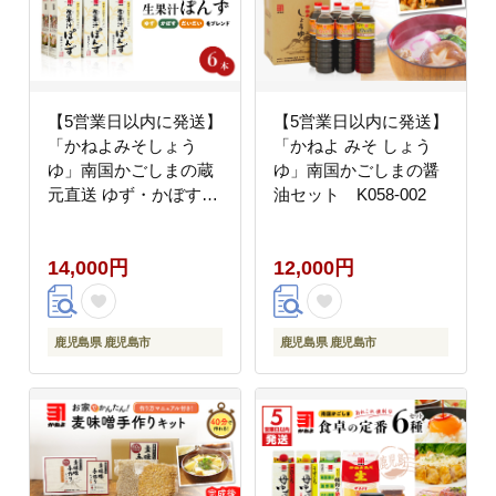
【5営業日以内に発送】
【5営業日以内に発送】
「かねよみそしょう
「かねよ みそ しょう
ゆ」南国かごしまの蔵
ゆ」南国かごしまの醤
元直送 ゆず・かぼす・
油セット K058-002
だいだいをブレンド＜
生果汁ぽんず＞6本セッ
14,000円
12,000円
ト K058-010_02
鹿児島県 鹿児島市
鹿児島県 鹿児島市