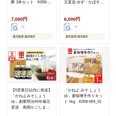
酢 3本セット K058-
元直送 ゆず・かぼす・
009_01
だいだいをブレンド＜
生果汁ぽんず＞3本セッ
7,000円
8,000円
ト K058-010_01
鹿児島県 鹿児島市
鹿児島県 鹿児島市
【5営業日以内に発送】
「かねよ みそ しょう
「かねよみそしょう
ゆ」麦味噌手作りキッ
ゆ」創業明治45年蔵元
ト 1kg K058-004_01
直送 南国かごしまの
めんつゆ6本セット