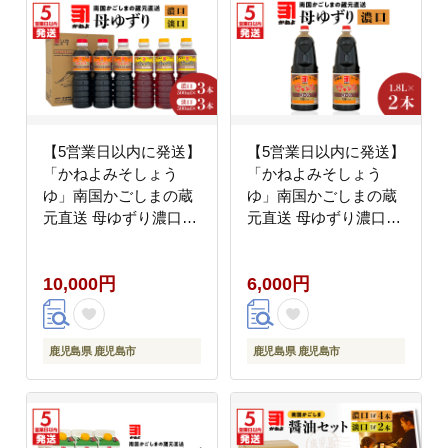
【5営業日以内に発送】
【5営業日以内に発送】
「かねよみそしょう
「かねよみそしょう
ゆ」南国かごしまの蔵
ゆ」南国かごしまの蔵
元直送 母ゆずり濃口・
元直送 母ゆずり濃口
淡口 500ml×6本セッ
1.8L×2本セット
ト K058-007_03
K058-007_04
10,000円
6,000円
鹿児島県 鹿児島市
鹿児島県 鹿児島市