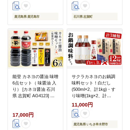
鹿児島県 鹿児島市
石川県 志賀町
能登 カネヨの醤油 味噌
サクラカネヨのお鍋調
6点セット（ 味醤油 入
味料セット！白だし
り） [カネヨ醤油 石川
(500ml×2、計1kg)・す
県 志賀町 AG4123] 醤
り味噌(1kg×2、計
油 しょうゆ こいくち
2kg)・辛味噌だれ
11,000円
ゆずポン酢醤油 にんに
(200g)の3種詰め合わせ
17,000円
く醤油 しょうが醤油
セット！【00-002-16】
鹿児島県 いちき串木野市