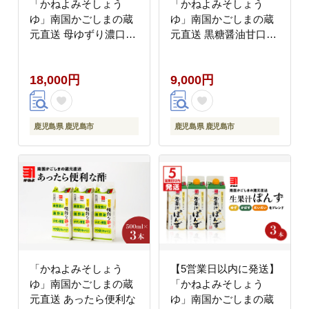
「かねよみそしょう
「かねよみそしょう
ゆ」南国かごしまの蔵
ゆ」南国かごしまの蔵
元直送 母ゆずり濃口・
元直送 黒糖醤油甘口さ
淡口 1.8L×6本セット
しみ360ml×6本セッ
K058-007_06
ト K058-008_03
18,000円
9,000円
鹿児島県 鹿児島市
鹿児島県 鹿児島市
「かねよみそしょう
【5営業日以内に発送】
ゆ」南国かごしまの蔵
「かねよみそしょう
元直送 あったら便利な
ゆ」南国かごしまの蔵