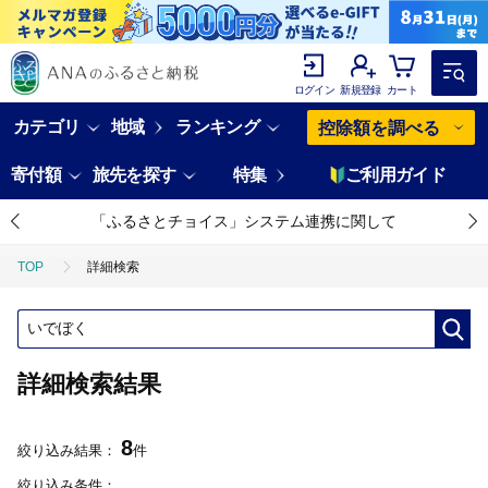
ログイン
新規登録
カート
カテゴリ
地域
ランキング
控除額を調べる
寄付額
旅先を探す
特集
ご利用ガイド
「ふるさとチョイス」システム連携に関して
TOP
詳細検索
詳細検索結果
8
絞り込み結果：
件
絞り込み条件：