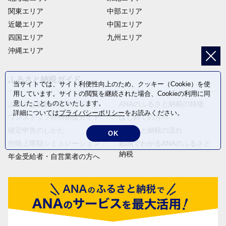
関東エリア
中部エリア
近畿エリア
中国エリア
四国エリア
九州エリア
沖縄エリア
ふるさと納税ガイド
当サイトでは、サイト利便性向上のため、クッキー（Cookie）を使
用しています。サイトの閲覧を継続された場合、Cookieの利用に同
意したことものといたします。
ふるさと納税の基本ガイド
ANAのふるさと納税の特徴
詳細については
プライバシーポリシー
をお読みください。
ワンストップ特例制度ガイド
はじめての方へ
確定申告のしかた
ふるさと納税の流れ
OK
控除上限額シミュレーション
動画でわかるANAのふるさと
納税
年金受給者・自営業者の方へ