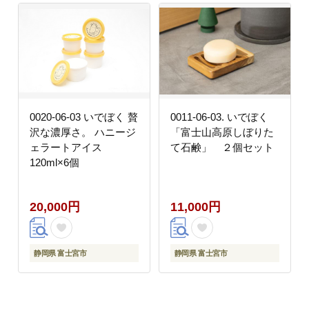
0020-06-03 いでぼく 贅
0011-06-03. いでぼく
沢な濃厚さ。 ハニージ
「富士山高原しぼりた
ェラートアイス
て石鹸」 ２個セット
120ml×6個
20,000円
11,000円
静岡県 富士宮市
静岡県 富士宮市