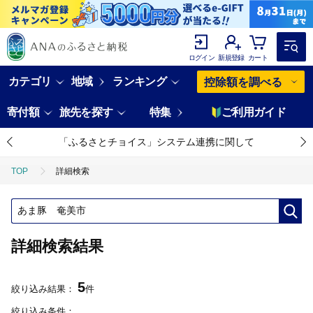
ログイン
新規登録
カート
カテゴリ
地域
ランキング
控除額を調べる
寄付額
旅先を探す
特集
ご利用ガイド
「ふるさとチョイス」システム連携に関して
TOP
詳細検索
詳細検索結果
5
絞り込み結果：
件
絞り込み条件：