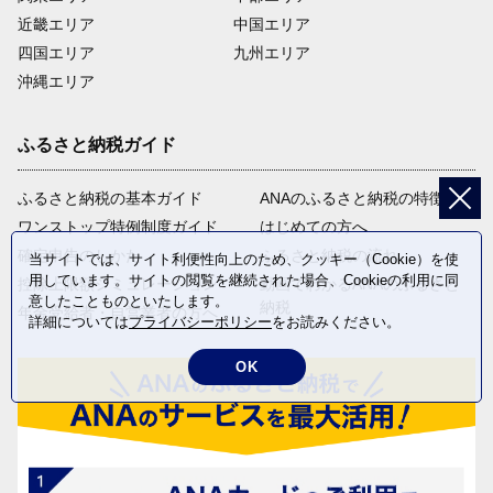
近畿エリア
中国エリア
四国エリア
九州エリア
沖縄エリア
ふるさと納税ガイド
ふるさと納税の基本ガイド
ANAのふるさと納税の特徴
ワンストップ特例制度ガイド
はじめての方へ
確定申告のしかた
ふるさと納税の流れ
当サイトでは、サイト利便性向上のため、クッキー（Cookie）を使
用しています。サイトの閲覧を継続された場合、Cookieの利用に同
控除上限額シミュレーション
動画でわかるANAのふるさと
意したことものといたします。
納税
年金受給者・自営業者の方へ
詳細については
プライバシーポリシー
をお読みください。
OK