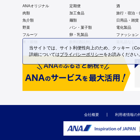
ANAオリジナル
定期便
酒
肉類
加工食品
旅行・宿泊・
魚介類
麺類
日用品・雑貨
野菜
パン・菓子類
電化製品
フルーツ
卵・乳製品
ファッション
米・穀物
飲料(酒以外)
返礼品なし
当サイトでは、サイト利便性向上のため、クッキー（Coo
詳細については
プライバシーポリシー
をお読みください
会社概要
利用者情報の