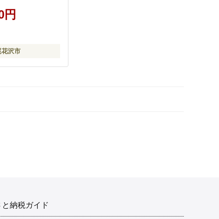
BW003T
00円
尾花沢市
さと納税ガイド