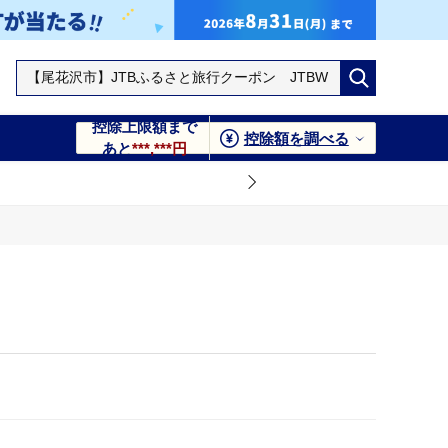
控除上限額まで
控除額を調べる
あと
***,***円