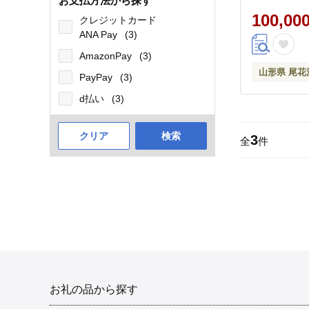
お支払方法から探す
母の日 JTBW
100,00
クレジットカード
ANA Pay
(3)
AmazonPay
(3)
山形県 尾花
PayPay
(3)
d払い
(3)
クリア
検索
3
全
件
お礼の品から探す