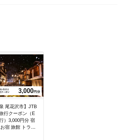
泉 尾花沢市】JTB
旅行クーポン（E
）3,000円分 宿
るお宿 旅館 トラベ
宿 東北 山形 父の日