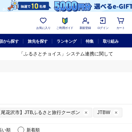
お気に入り
ご利用ガイド
新規登録
ログイン
カート
額から探す
旅先を探す
ランキング
特集
取り組み
「ふるさとチョイス」システム連携に関して
【尾花沢市】JTBふるさと旅行クーポン
JTBW
高い順
新着順