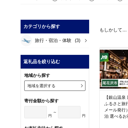
カテゴリから探す
もしかして…
旅行・宿泊・体験
(3)
返礼品を絞り込む
地域から探す
地域を選択する
【銀山温泉 
寄付金額から探す
ふるさと旅
メール発行）3
～
円
円
泊 選べるお
ル 観光 宿 