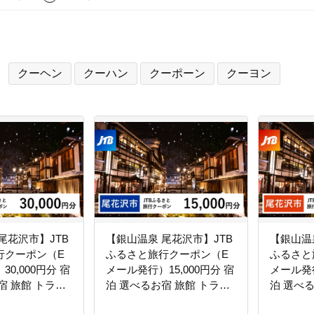
クーヘン
クーハン
クーポーン
クーヨン
尾花沢市】JTB
【銀山温泉 尾花沢市】JTB
【銀山温
行クーポン（E
ふるさと旅行クーポン（E
ふるさと
0,000円分 宿
メール発行）15,000円分 宿
メール発行
宿 旅館 トラベ
泊 選べるお宿 旅館 トラベ
泊 選べ
東北 山形 父の日
ル 観光 宿 東北 山形 父の日
ル 観光 