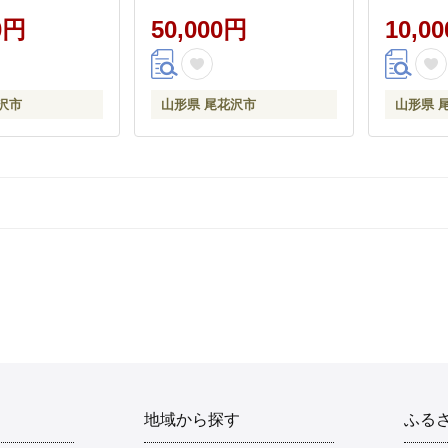
030T
母の日 JTBW015T
母の日 JT
0円
50,000円
10,0
沢市
山形県 尾花沢市
山形県 
地域から探す
ふる