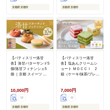
ギフト プレゼント お取
ツ ギフト プレゼント
り寄せ 通販 送料無料
お取り寄せ 通販 送料無
京都府 京都市
京都府 京都市
］
料 ］
【パティスリー洛甘
【パティスリー洛甘
舎】洛甘バターサンド5
舎】塩あんクリームシ
個/洛甘フィナンシェ5
ョート ＭＯＣＣＩ 2
個［ 京都 スイーツ ク
箱（ケーキ/抹茶/プレー
ッキー サンド 詰め合わ
ン/いちご））［ 京都
せ セット おいしい 人
スイーツ ケーキ 新食感
10,000円
7,000円
気 おすすめ お取り寄せ
おいしい 人気 おすすめ
お菓子 洋菓子 ］
お取り寄せ お菓子 洋菓
子 ］
京都府 京都市
京都府 京都市