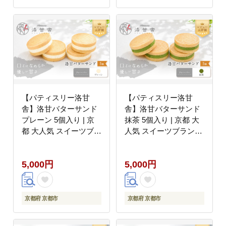
【パティスリー洛甘
【パティスリー洛甘
舎】洛甘バターサンド
舎】洛甘バターサンド
プレーン 5個入り | 京
抹茶 5個入り | 京都 大
都 大人気 スイーツブラ
人気 スイーツブランド
ンド クッキー［ 絶品バ
クッキー［ 絶品バター
タークリーム サンドク
クリーム サンドクッキ
5,000円
5,000円
ッキー おすすめ グルメ
ー 抹茶スイーツ おすす
贅沢 お菓子 スイーツ
め グルメ 贅沢 お菓子
ギフト プレゼント お取
スイーツ ギフト プレゼ
り寄せ 通販 送料無料
ント お取り寄せ 通販
京都府 京都市
京都府 京都市
］
送料無料 ］