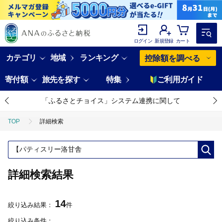
ログイン
新規登録
カート
カテゴリ
地域
ランキング
控除額を調べる
寄付額
旅先を探す
特集
ご利用ガイド
「ふるさとチョイス」システム連携に関して
TOP
詳細検索
詳細検索結果
14
絞り込み結果：
件
絞り込み条件：