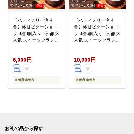
【パティスリー洛甘
【パティスリー洛甘
舎】洛甘ビターショコ
舎】洛甘ビターショコ
ラ 3種3個入り | 京都 大
ラ 3種6個入り | 京都 大
人気 スイーツブランド
人気 スイーツブランド
［ 伏見の日本酒使用 大
［ 伏見の日本酒使用 大
人のショコラ お酒入り
人のショコラ お酒入り
6,000円
10,000円
チョコ ケーキ おいしい
チョコ ケーキ おいしい
人気 おすすめ お取り寄
人気 おすすめ お取り寄
せ お菓子 洋菓子 ］
せ お菓子 洋菓子 ］
京都府 京都市
京都府 京都市
お礼の品から探す