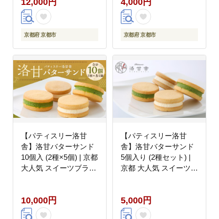
12,000円
4,000円
子 おいしい 人気 手土
おいしい 人気 おすすめ
産 ギフト おすすめ お
お取り寄せ お菓子 洋菓
取り寄せ お菓子 洋菓子
子 ］
送料無料 ふるさと納税
京都府 京都市
京都府 京都市
］
【パティスリー洛甘
【パティスリー洛甘
舎】洛甘バターサンド
舎】洛甘バターサンド
10個入 (2種×5個) | 京都
5個入り (2種セット) |
大人気 スイーツブラン
京都 大人気 スイーツブ
ド クッキー［ 絶品バタ
ランド クッキー［ 絶品
ークリーム サンドクッ
バタークリーム サンド
10,000円
5,000円
キー おすすめ グルメ
クッキー おすすめ グル
贅沢 お菓子 スイーツ
メ 贅沢 お菓子 スイー