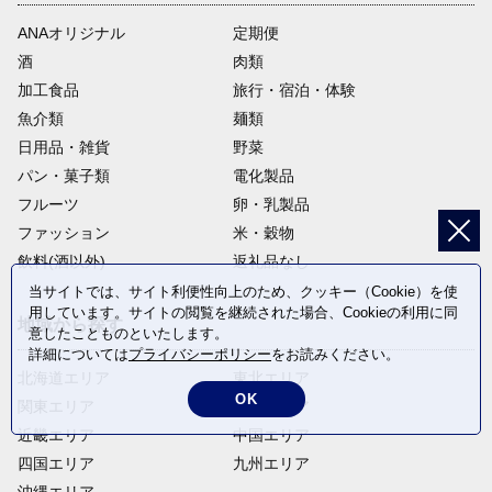
ANAオリジナル
定期便
酒
肉類
加工食品
旅行・宿泊・体験
魚介類
麺類
日用品・雑貨
野菜
パン・菓子類
電化製品
フルーツ
卵・乳製品
ファッション
米・穀物
飲料(酒以外)
返礼品なし
当サイトでは、サイト利便性向上のため、クッキー（Cookie）を使
用しています。サイトの閲覧を継続された場合、Cookieの利用に同
地域から探す
意したことものといたします。
詳細については
プライバシーポリシー
をお読みください。
北海道エリア
東北エリア
OK
関東エリア
中部エリア
近畿エリア
中国エリア
四国エリア
九州エリア
沖縄エリア