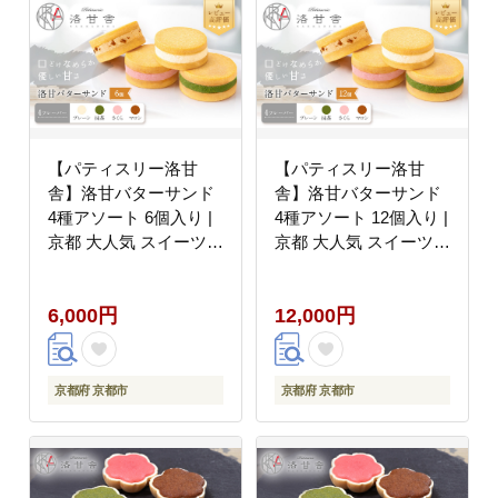
【パティスリー洛甘
【パティスリー洛甘
舎】洛甘バターサンド
舎】洛甘バターサンド
4種アソート 6個入り |
4種アソート 12個入り |
京都 大人気 スイーツブ
京都 大人気 スイーツブ
ランド［ 絶品バターク
ランド［ 絶品バターク
リーム サンドクッキー
リーム サンドクッキー
6,000円
12,000円
抹茶 桜 マロン おすす
抹茶 桜 マロン おすす
め グルメ 贅沢 お菓子
め グルメ 贅沢 お菓子
スイーツ ギフト プレゼ
スイーツ ギフト プレゼ
ント お取り寄せ 通販
ント お取り寄せ 通販
京都府 京都市
京都府 京都市
送料無料 ］
送料無料 ］