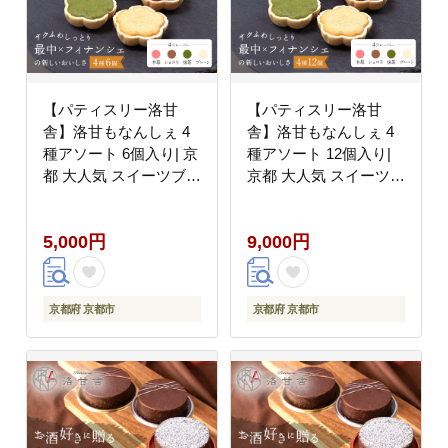
【パティスリー洛甘
【パティスリー洛甘
舎】洛甘もなんしぇ 4
舎】洛甘もなんしぇ 4
種アソート 6個入り| 京
種アソート 12個入り|
都 大人気 スイーツブラ
京都 大人気 スイーツブ
ンド ［ フィナンシェと
ランド ［ フィナンシェ
最中のコラボ 映えスイ
と最中のコラボ 映えス
5,000円
9,000円
ーツ しっとりフィナン
イーツ しっとりフィナ
シェ 焼き菓子 おいしい
ンシェ 焼き菓子 おいし
人気 おすすめ お取り寄
い 人気 おすすめ お取
せ お菓子 洋菓子 ］
り寄せ お菓子 洋菓子
京都府 京都市
京都府 京都市
］