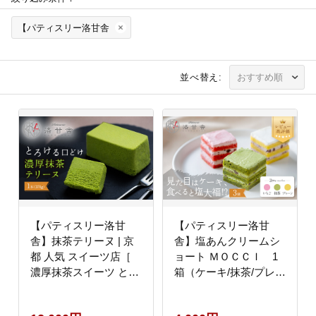
【パティスリー洛甘舎
並べ替え:
【パティスリー洛甘
【パティスリー洛甘
舎】抹茶テリーヌ | 京
舎】塩あんクリームシ
都 人気 スイーツ店［
ョート ＭＯＣＣＩ 1
濃厚抹茶スイーツ とろ
箱（ケーキ/抹茶/プレー
ける 抹茶ケーキ 宇治抹
ン/いちご）［ 京都 ス
茶 ケーキ 洋菓子 お菓
イーツ ケーキ 新食感