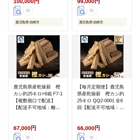
100,000円
99,000円
鹿児島県 枕崎市
鹿児島県 枕崎市
鹿児島県産乾燥薪 樫
【毎月定期便】鹿児島
カシ約25キロ×6箱 F7-1
県産乾燥薪 樫カシ約
【複数個口で配送】
25キロ QQ2-0001 全6
【配送不可地域：離
回【配送不可地域：離
島】
島】
67,000円
66,000円