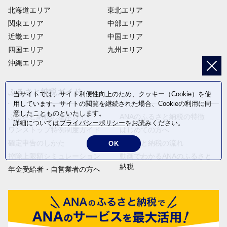
北海道エリア
東北エリア
関東エリア
中部エリア
近畿エリア
中国エリア
四国エリア
九州エリア
沖縄エリア
ふるさと納税ガイド
当サイトでは、サイト利便性向上のため、クッキー（Cookie）を使
用しています。サイトの閲覧を継続された場合、Cookieの利用に同
意したことものといたします。
ふるさと納税の基本ガイド
ANAのふるさと納税の特徴
詳細については
プライバシーポリシー
をお読みください。
ワンストップ特例制度ガイド
はじめての方へ
確定申告のしかた
ふるさと納税の流れ
OK
控除上限額シミュレーション
動画でわかるANAのふるさと
納税
年金受給者・自営業者の方へ