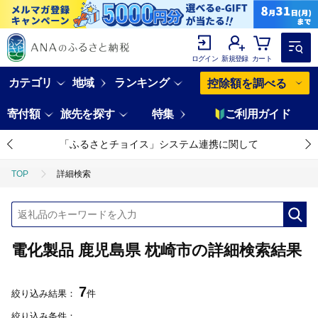
ログイン
新規登録
カート
カテゴリ
地域
ランキング
控除額を調べる
寄付額
旅先を探す
特集
ご利用ガイド
「ふるさとチョイス」システム連携に関して
TOP
詳細検索
電化製品 鹿児島県 枕崎市の詳細検索結果
7
絞り込み結果：
件
絞り込み条件：