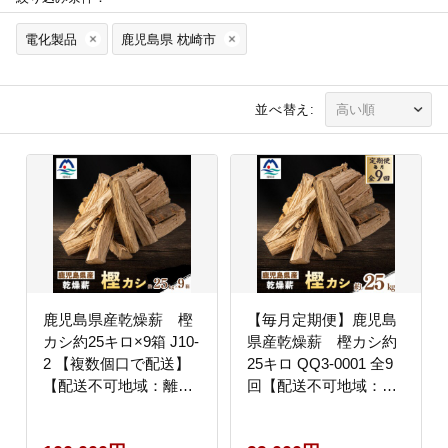
電化製品
鹿児島県 枕崎市
並べ替え:
鹿児島県産乾燥薪 樫
【毎月定期便】鹿児島
カシ約25キロ×9箱 J10-
県産乾燥薪 樫カシ約
2 【複数個口で配送】
25キロ QQ3-0001 全9
【配送不可地域：離
回【配送不可地域：離
島】
島】