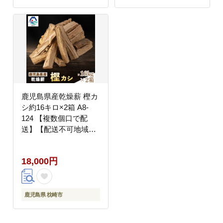
鹿児島県産乾燥薪 樫カ
シ約16キロ×2箱 A8-
124 【複数個口で配
送】【配送不可地域：
離島】
18,000円
鹿児島県 枕崎市