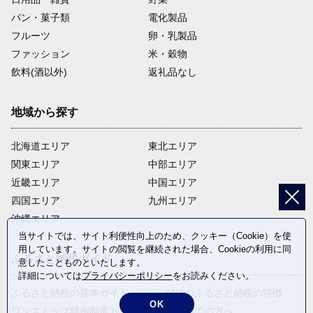
パン・菓子類
電化製品
フルーツ
卵・乳製品
ファッション
米・穀物
飲料(酒以外)
返礼品なし
地域から探す
北海道エリア
東北エリア
関東エリア
中部エリア
近畿エリア
中国エリア
四国エリア
九州エリア
沖縄エリア
当サイトでは、サイト利便性向上のため、クッキー（Cookie）を使
用しています。サイトの閲覧を継続された場合、Cookieの利用に同
ふるさと納税ガイド
意したことものといたします。
詳細については
プライバシーポリシー
をお読みください。
ふるさと納税の基本ガイド
ANAのふるさと納税の特徴
OK
ワンストップ特例制度ガイド
はじめての方へ