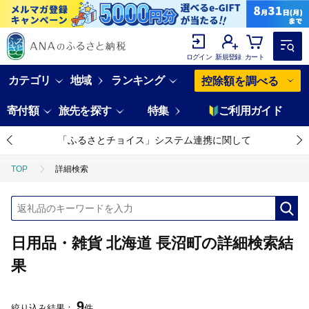
ログイン
新規登録
カート
カテゴリ
地域
ランキング
控除額を調べる
寄付額
旅先を探す
特集
ご利用ガイド
「ふるさとチョイス」システム連携に関して
TOP
詳細検索
日用品・雑貨 北海道 長沼町の詳細検索結
果
9
絞り込み結果：
件