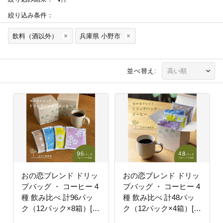
絞り込み条件：
飲料（酒以外）
兵庫県 小野市
並べ替え:
おの恋ブレンド ドリッ
おの恋ブレンド ドリッ
プバッグ ・ コーヒー 4
プバッグ ・ コーヒー 4
種 飲み比べ 計96パッ
種 飲み比べ 計48パッ
ク（12パック×8箱）[
ク（12パック×4箱）[
ドリップコーヒー 珈琲
ドリップコーヒー 珈琲