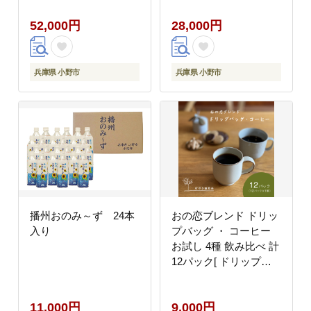
]
]
52,000円
28,000円
兵庫県 小野市
兵庫県 小野市
播州おのみ～ず 24本
おの恋ブレンド ドリッ
入り
プバッグ ・ コーヒー
お試し 4種 飲み比べ 計
12パック[ ドリップコ
ーヒー 珈琲 ]
11,000円
9,000円