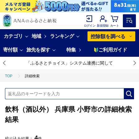
ログイン
新規登録
カート
カテゴリ
地域
ランキング
控除額を調べる
寄付額
旅先を探す
特集
ご利用ガイド
「ふるさとチョイス」システム連携に関して
TOP
詳細検索
飲料（酒以外） 兵庫県 小野市の詳細検索
結果
4
絞り込み結果：
件