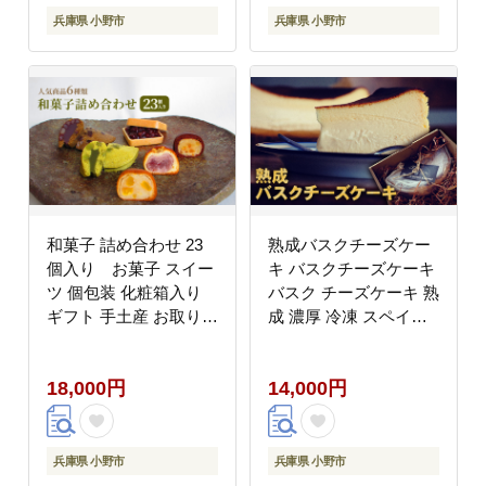
兵庫県 小野市
兵庫県 小野市
和菓子 詰め合わせ 23
熟成バスクチーズケー
個入り お菓子 スイー
キ バスクチーズケーキ
ツ 個包装 化粧箱入り
バスク チーズケーキ 熟
ギフト 手土産 お取り寄
成 濃厚 冷凍 スペイン
せ 饅頭 まんじゅう も
バスク地方 兵庫県 小野
なか 最中 鹿の子 かの
市
18,000円
14,000円
こ 兵庫県 小野市
兵庫県 小野市
兵庫県 小野市