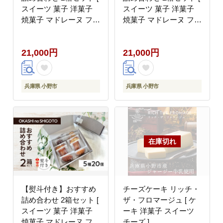
スイーツ 菓子 洋菓子
スイーツ 菓子 洋菓子
焼菓子 マドレーヌ フィ
焼菓子 マドレーヌ フィ
ナンシェ クッキー パウ
ナンシェ クッキー パウ
ンドケーキ ギフト プレ
ンドケーキ ギフト プレ
21,000円
21,000円
ゼント ]【のし(お中
ゼント ]【のし(お歳
元)】
暮)】
兵庫県 小野市
兵庫県 小野市
【熨斗付き】おすすめ
チーズケーキ リッチ・
詰め合わせ 2箱セット [
ザ・フロマージュ [ ケ
スイーツ 菓子 洋菓子
ーキ 洋菓子 スイーツ
焼菓子 マドレーヌ フィ
チーズ ]