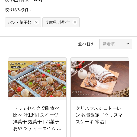
絞り込み条件：
パン・菓子類
兵庫県 小野市
並べ替え:
ドゥミセック 9種 食べ
クリスマスシュトーレ
比べ 計18個[ スイーツ
ン 数量限定［クリスマ
洋菓子 焼菓子 ] お菓子
スケーキ 常温］
おやつ ティータイム し
っとり 焼き菓子セット