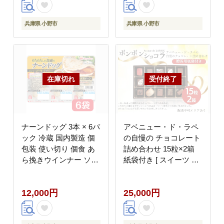
ム チーズ ソース フラ
ンチン レンジ調理 朝食
ンス パン ピザ 石窯工
昼食 おやつ 夕食 石窯
房 日本ハム
工房 日本ハム
兵庫県 小野市
兵庫県 小野市
ナーンドッグ 3本 × 6パ
アベニュー・ド・ラペ
ック 冷蔵 国内製造 個
の自慢の チョコレート
包装 使い切り 個食 あ
詰め合わせ 15粒×2箱
ら挽きウインナー ソー
紙袋付き [ スイーツ シ
セージ あらびき カレー
ョコラ 贈答用 プレゼン
ナーン なーん パン 豚
ト ] お菓子 おやつ ティ
12,000円
25,000円
肉 レンジ レンチン レ
ータイム ギフト 手土産
ンジ調理 温めるだけ 朝
自宅用 バレンタイン ご
食 昼食 おやつ 夕食 も
褒美