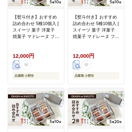
【熨斗付き】おすすめ
【熨斗付き】おすすめ
詰め合わせ 5種10個入 [
詰め合わせ 5種10個入 [
スイーツ 菓子 洋菓子
スイーツ 菓子 洋菓子
焼菓子 マドレーヌ フィ
焼菓子 マドレーヌ フィ
ナンシェ クッキー パウ
ナンシェ クッキー パウ
ンドケーキ ギフト プレ
ンドケーキ ギフト プレ
12,000円
12,000円
ゼント ]【のし(お中
ゼント ]【のし(お歳
元)】
暮)】
兵庫県 小野市
兵庫県 小野市