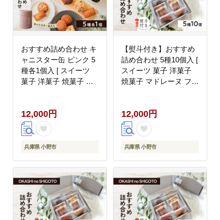
おすすめ詰め合わせ キ
【熨斗付き】おすすめ
ャニスター缶 ピンク 5
詰め合わせ 5種10個入 [
種各1個入 [ スイーツ
スイーツ 菓子 洋菓子
菓子 洋菓子 焼菓子 マ
焼菓子 マドレーヌ フィ
ドレーヌ フィナンシェ
ナンシェ クッキー パウ
クッキー パウンドケー
ンドケーキ ギフト プレ
12,000円
12,000円
キ ギフト プレゼント ]
ゼント ]【のし(内祝
い)】
兵庫県 小野市
兵庫県 小野市