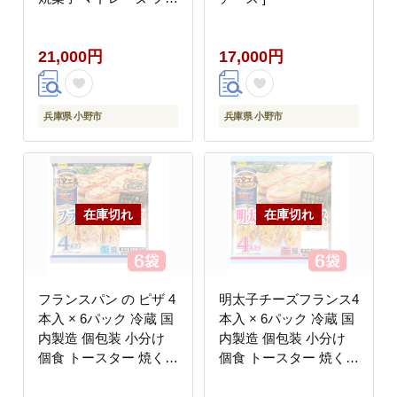
ナンシェ クッキー パウ
ンドケーキ ギフト プレ
21,000円
17,000円
ゼント ]【のし(無地)】
兵庫県 小野市
兵庫県 小野市
フランスパン の ピザ 4
明太子チーズフランス4
本入 × 6パック 冷蔵 国
本入 × 6パック 冷蔵 国
内製造 個包装 小分け
内製造 個包装 小分け
個食 トースター 焼くだ
個食 トースター 焼くだ
け レンジ レンチン レ
け レンジ レンチン レ
ンジ調理 朝食 昼食 お
ンジ調理 朝食 昼食 お