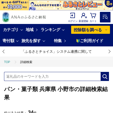
ログイン
新規登録
カート
カテゴリ
地域
ランキング
控除額を調べる
寄付額
旅先を探す
特集
ご利用ガイド
「ふるさとチョイス」システム連携に関して
TOP
詳細検索
パン・菓子類 兵庫県 小野市の詳細検索結
果
34
絞り込み結果：
件