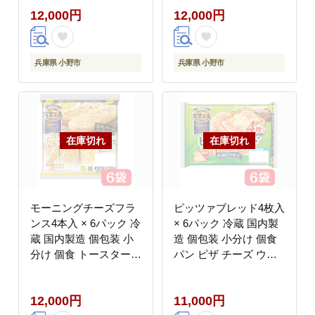
12,000円
12,000円
やつ チーズ トマトソー
やつ チーズ 明太子 ソ
ス ベーコン フランス
ース 博多明太子 使用
パン ピザ 石窯工房 日
フランス パン ピザ 石
本ハム
窯工房 日本ハム
兵庫県 小野市
兵庫県 小野市
モーニングチーズフラ
ピッツァブレッド4枚入
ンス4本入 × 6パック 冷
× 6パック 冷蔵 国内製
蔵 国内製造 個包装 小
造 個包装 小分け 個食
分け 個食 トースター
パン ピザ チーズ ウイ
焼くだけ レンジ レンチ
ンナー ソーセージ あら
ン レンジ調理 朝食 昼
挽き あらびき トースタ
12,000円
11,000円
食 おやつ 濃厚 クリー
ー 焼くだけ レンジ レ