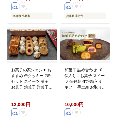
兵庫県 小野市
兵庫県 小野市
お菓子の家シェシエ お
和菓子 詰め合わせ 10
すすめ 缶クッキー 2缶
個入り お菓子 スイー
セット スイーツ 菓子
ツ 個包装 化粧箱入り
お菓子 焼菓子 洋菓子
ギフト 手土産 お取り寄
クッキー 缶 詰合せ
せ 饅頭 まんじゅう も
なか 最中 鹿の子 かの
12,000円
10,000円
こ 兵庫県 小野市