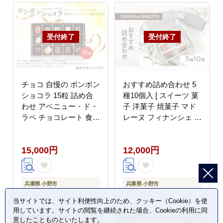
チョコ 自慢の ボンボン
おすすめ詰め合わせ 5
ショコラ 15粒 詰め合
種10個入 [ スイーツ 菓
わせ アベニュー・ド・
子 洋菓子 焼菓子 マド
ラペ チョコレート 食べ
レーヌ フィナンシェ ク
比べ スイーツ お菓子
ッキー パウンドケーキ
菓子 おやつ デザート
ギフト プレゼント ]
15,000円
12,000円
ご当地 有名 ギフト 贈
答 贈答品 冷蔵 冷蔵配
送 兵庫 兵庫県 小野市
兵庫県 小野市
兵庫県 小野市
当サイトでは、サイト利便性向上のため、クッキー（Cookie）を使
用しています。サイトの閲覧を継続された場合、Cookieの利用に同
意したことものといたします。