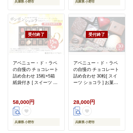
ちもち 日本ハム
兵庫県 小野市
兵庫県 小野市
アベニュー・ド・ラペ
アベニュー・ド・ラペ
の自慢の チョコレート
の自慢の チョコレート
詰め合わせ 15粒×5箱
詰め合わせ 30粒[ スイ
紙袋付き [ スイーツ シ
ーツ ショコラ ] お菓子
ョコラ 贈答用 プレゼン
ボンボンショコラ こだ
ト ]
わり 素材 ガナッシュ
58,000円
28,000円
手作り 深い 味わい ご
褒美 おやつ 甘いもの
15種類
兵庫県 小野市
兵庫県 小野市