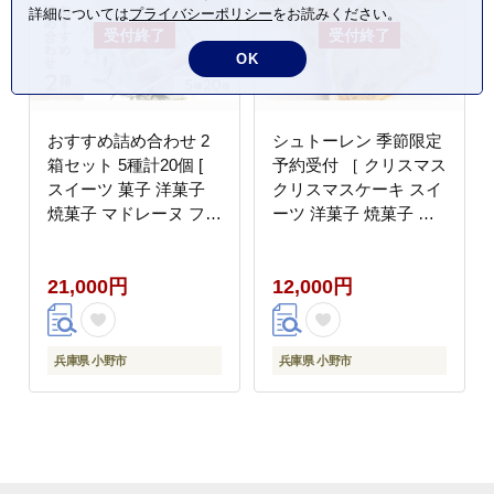
詳細については
プライバシーポリシー
をお読みください。
OK
おすすめ詰め合わせ 2
シュトーレン 季節限定
箱セット 5種計20個 [
予約受付 ［ クリスマス
スイーツ 菓子 洋菓子
クリスマスケーキ スイ
焼菓子 マドレーヌ フィ
ーツ 洋菓子 焼菓子 ケ
ナンシェ クッキー パウ
ーキ 常温 ］
ンドケーキ ギフト プレ
21,000円
12,000円
ゼント ]
兵庫県 小野市
兵庫県 小野市