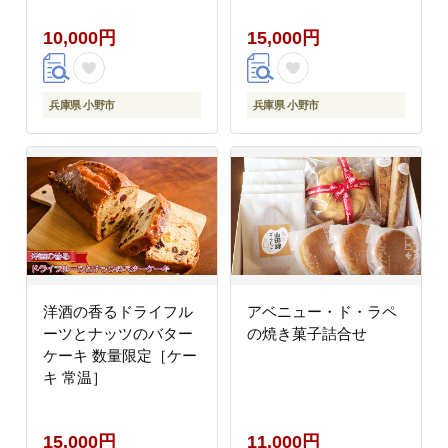
焼き菓子詰め合わせ 贈
10,000円
15,000円
答用 ギフト 手土産 自
宅用
兵庫県 小野市
兵庫県 小野市
洋酒の香るドライフル
アベニュー・ド・ラペ
ーツとナッツのバター
の焼き菓子詰合せ
ケーキ 数量限定［ケー
キ 常温］
15,000円
11,000円