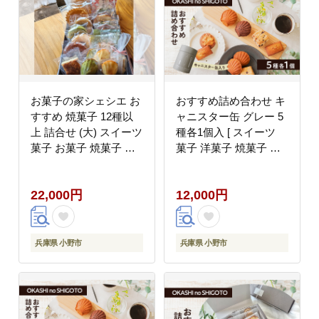
お菓子の家シェシエ お
おすすめ詰め合わせ キ
すすめ 焼菓子 12種以
ャニスター缶 グレー 5
上 詰合せ (大) スイーツ
種各1個入 [ スイーツ
菓子 お菓子 焼菓子 洋
菓子 洋菓子 焼菓子 マ
菓子
ドレーヌ フィナンシェ
クッキー パウンドケー
22,000円
12,000円
キ ギフト プレゼント ]
兵庫県 小野市
兵庫県 小野市