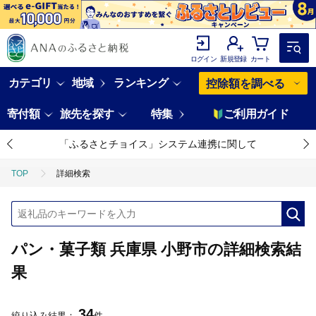
ログイン
新規登録
カート
カテゴリ
地域
ランキング
控除額を調べる
寄付額
旅先を探す
特集
ご利用ガイド
「ふるさとチョイス」システム連携に関して
TOP
詳細検索
パン・菓子類 兵庫県 小野市の詳細検索結
果
34
絞り込み結果：
件