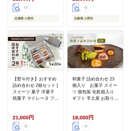
元)】
暮)】
兵庫県 小野市
兵庫県 小野市
【熨斗付き】おすすめ
和菓子 詰め合わせ 23
詰め合わせ 2箱セット [
個入り お菓子 スイー
スイーツ 菓子 洋菓子
ツ 個包装 化粧箱入り
焼菓子 マドレーヌ フィ
ギフト 手土産 お取り寄
ナンシェ クッキー パウ
せ 饅頭 まんじゅう も
ンドケーキ ギフト プレ
なか 最中 鹿の子 かの
21,000円
18,000円
ゼント ]【のし(無地)】
こ 兵庫県 小野市