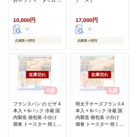
っとり 焼き菓子セット
焼き菓子詰め合わせ 贈
10,000円
17,000円
答用 ギフト 手土産 自
宅用
兵庫県 小野市
兵庫県 小野市
フランスパン の ピザ 4
明太子チーズフランス4
本入 × 6パック 冷蔵 国
本入 × 6パック 冷蔵 国
内製造 個包装 小分け
内製造 個包装 小分け
個食 トースター 焼くだ
個食 トースター 焼くだ
け レンジ レンチン レ
け レンジ レンチン レ