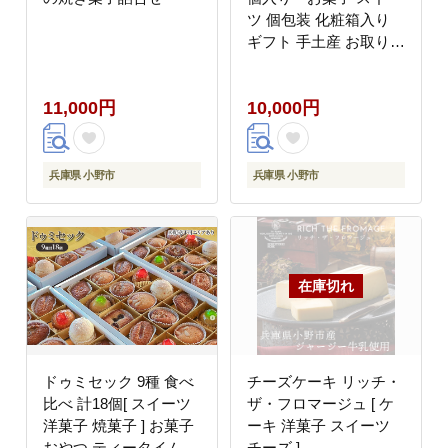
ツ 個包装 化粧箱入り
ギフト 手土産 お取り寄
せ 饅頭 まんじゅう も
なか 最中 鹿の子 かの
11,000円
10,000円
こ 兵庫県 小野市
兵庫県 小野市
兵庫県 小野市
ドゥミセック 9種 食べ
チーズケーキ リッチ・
比べ 計18個[ スイーツ
ザ・フロマージュ [ ケ
洋菓子 焼菓子 ] お菓子
ーキ 洋菓子 スイーツ
おやつ ティータイム し
チーズ ]