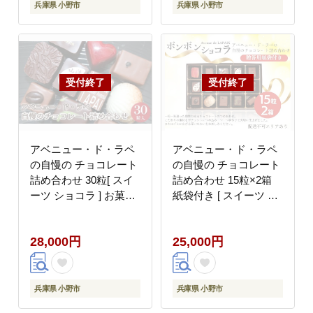
工房 日本ハム
兵庫県 小野市
兵庫県 小野市
アベニュー・ド・ラペ
アベニュー・ド・ラペ
の自慢の チョコレート
の自慢の チョコレート
詰め合わせ 30粒[ スイ
詰め合わせ 15粒×2箱
ーツ ショコラ ] お菓子
紙袋付き [ スイーツ シ
ボンボンショコラ こだ
ョコラ 贈答用 プレゼン
わり 素材 ガナッシュ
ト ] お菓子 おやつ ティ
28,000円
25,000円
手作り 深い 味わい ご
ータイム ギフト 手土産
褒美 おやつ 甘いもの
自宅用 バレンタイン ご
15種類
褒美
兵庫県 小野市
兵庫県 小野市