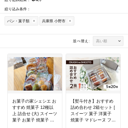
絞り込み条件：
パン・菓子類
兵庫県 小野市
並べ替え:
お菓子の家シェシエ お
【熨斗付き】おすすめ
すすめ 焼菓子 12種以
詰め合わせ 2箱セット [
上 詰合せ (大) スイーツ
スイーツ 菓子 洋菓子
菓子 お菓子 焼菓子 洋
焼菓子 マドレーヌ フィ
菓子
ナンシェ クッキー パウ