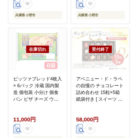
ム チーズ ソース フラ
ンジ調理 温めるだけ 朝
ンス パン ピザ 石窯工
食 昼食 おやつ 夕食 も
房 日本ハム
ちもち 日本ハム
兵庫県 小野市
兵庫県 小野市
ピッツァブレッド4枚入
アベニュー・ド・ラペ
× 6パック 冷蔵 国内製
の自慢の チョコレート
造 個包装 小分け 個食
詰め合わせ 15粒×5箱
パン ピザ チーズ ウイ
紙袋付き [ スイーツ シ
ンナー ソーセージ あら
ョコラ 贈答用 プレゼン
挽き あらびき トースタ
ト ]
11,000円
58,000円
ー 焼くだけ レンジ レ
ンチン レンジ調理 朝食
昼食 おやつ 夕食 石窯