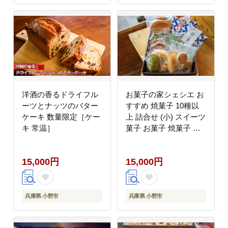
洋酒の香るドライフル
お菓子の家シェシエ お
ーツとナッツのバター
すすめ 焼菓子 10種以
ケーキ 数量限定［ケー
上 詰合せ (小) スイーツ
キ 常温］
菓子 お菓子 焼菓子 洋
菓子
15,000円
15,000円
兵庫県 小野市
兵庫県 小野市