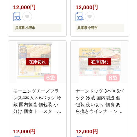
ンジ調理 朝食 昼食 お
ンジ調理 朝食 昼食 お
12,000円
12,000円
やつ チーズ トマトソー
やつ チーズ 明太子 ソ
ス ベーコン フランス
ース 博多明太子 使用
パン ピザ 石窯工房 日
フランス パン ピザ 石
本ハム
窯工房 日本ハム
兵庫県 小野市
兵庫県 小野市
モーニングチーズフラ
ナーンドッグ 3本 × 6パ
ンス4本入 × 6パック 冷
ック 冷蔵 国内製造 個
蔵 国内製造 個包装 小
包装 使い切り 個食 あ
分け 個食 トースター
ら挽きウインナー ソー
焼くだけ レンジ レンチ
セージ あらびき カレー
ン レンジ調理 朝食 昼
ナーン なーん パン 豚
12,000円
12,000円
食 おやつ 濃厚 クリー
肉 レンジ レンチン レ