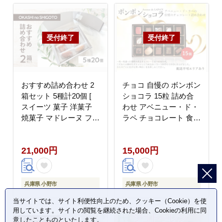
おすすめ詰め合わせ 2
チョコ 自慢の ボンボン
箱セット 5種計20個 [
ショコラ 15粒 詰め合
スイーツ 菓子 洋菓子
わせ アベニュー・ド・
焼菓子 マドレーヌ フィ
ラペ チョコレート 食べ
ナンシェ クッキー パウ
比べ スイーツ お菓子
ンドケーキ ギフト プレ
菓子 おやつ デザート
21,000円
15,000円
ゼント ]
ご当地 有名 ギフト 贈
答 贈答品 冷蔵 冷蔵配
送 兵庫 兵庫県 小野市
兵庫県 小野市
兵庫県 小野市
当サイトでは、サイト利便性向上のため、クッキー（Cookie）を使
用しています。サイトの閲覧を継続された場合、Cookieの利用に同
意したことものといたします。