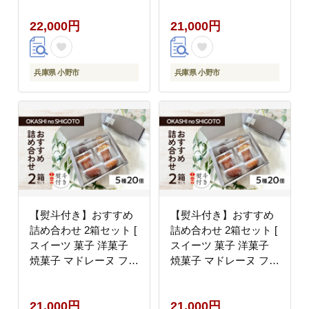
ンドケーキ ギフト プレ
22,000円
21,000円
ゼント ]【のし(内祝
い)】
兵庫県 小野市
兵庫県 小野市
【熨斗付き】おすすめ
【熨斗付き】おすすめ
詰め合わせ 2箱セット [
詰め合わせ 2箱セット [
スイーツ 菓子 洋菓子
スイーツ 菓子 洋菓子
焼菓子 マドレーヌ フィ
焼菓子 マドレーヌ フィ
ナンシェ クッキー パウ
ナンシェ クッキー パウ
ンドケーキ ギフト プレ
ンドケーキ ギフト プレ
21,000円
21,000円
ゼント ]【のし(お中
ゼント ]【のし(お歳