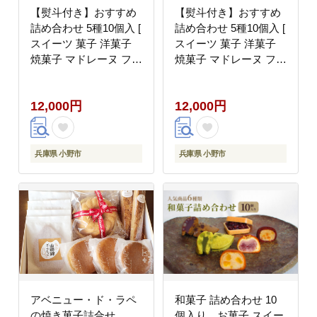
【熨斗付き】おすすめ
【熨斗付き】おすすめ
詰め合わせ 5種10個入 [
詰め合わせ 5種10個入 [
スイーツ 菓子 洋菓子
スイーツ 菓子 洋菓子
焼菓子 マドレーヌ フィ
焼菓子 マドレーヌ フィ
ナンシェ クッキー パウ
ナンシェ クッキー パウ
ンドケーキ ギフト プレ
ンドケーキ ギフト プレ
12,000円
12,000円
ゼント ]【のし(お歳
ゼント ]【のし(無地)】
暮)】
兵庫県 小野市
兵庫県 小野市
アベニュー・ド・ラペ
和菓子 詰め合わせ 10
の焼き菓子詰合せ
個入り お菓子 スイー