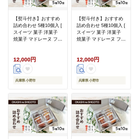
【熨斗付き】おすすめ
【熨斗付き】おすすめ
詰め合わせ 5種10個入 [
詰め合わせ 5種10個入 [
スイーツ 菓子 洋菓子
スイーツ 菓子 洋菓子
焼菓子 マドレーヌ フィ
焼菓子 マドレーヌ フィ
ナンシェ クッキー パウ
ナンシェ クッキー パウ
ンドケーキ ギフト プレ
ンドケーキ ギフト プレ
12,000円
12,000円
ゼント ]【のし(内祝
ゼント ]【のし(お中
い)】
元)】
兵庫県 小野市
兵庫県 小野市