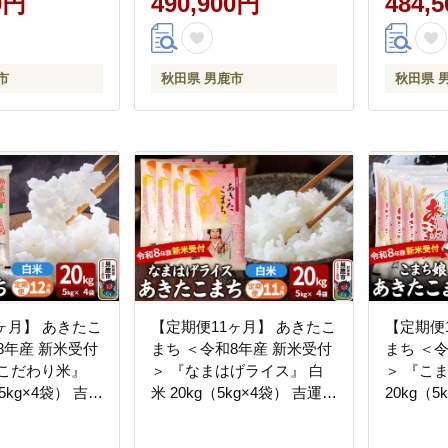
0円
490,900円
484,
市
秋田県 男鹿市
秋田県 
ヶ月】 あきたこ
【定期便11ヶ月】 あきたこ
【定期便
8年産 新米受付
まち ＜令和8年産 新米受付
まち ＜
のこだわり米』
＞ 『なまはげライス』 白
＞ 『こ
5kg×4袋） 吉運
米 20kg（5kg×4袋） 吉運商
20kg（
先行受付 米 こめ
店 [新米 先行受付 米 こめ
[新米 先
あきたこまち 秋
コメ 白米 あきたこまち 秋
無洗米 