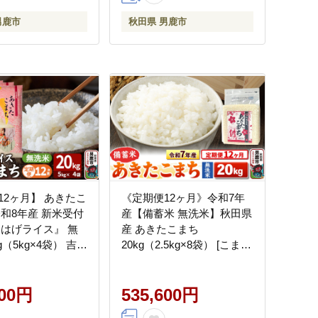
男鹿市
秋田県 男鹿市
12ヶ月】 あきたこ
《定期便12ヶ月》令和7年
令和8年産 新米受付
産【備蓄米 無洗米】秋田県
まはげライス』 無
産 あきたこまち
g（5kg×4袋） 吉運
20kg（2.5kg×8袋） [こまち
米 先行受付 米 こめ
ライン あきたこまち ブラ
洗米 あきたこまち
ンド米 お米 白米 精米 無洗
鹿市]
600円
米 米どころ 秋田 秋田県産]
535,600円