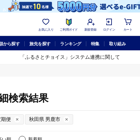
お気に入り
ご利用ガイド
新規登録
ログイン
カート
額から探す
旅先を探す
ランキング
特集
取り組み
「ふるさとチョイス」システム連携に関して
詳細検索結果
定期便
秋田県 男鹿市
高い順
新着順