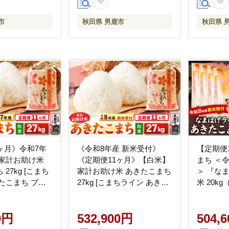
市
秋田県 男鹿市
秋田県 
ヶ月》令和7年
《令和8年産 新米受付》
【定期便
】家計お助け米
《定期便11ヶ月》【白米】
まち ＜
27kg [こまち
家計お助け米 あきたこまち
＞ 『な
たこまち ブラ
27kg [こまちライン あきた
米 20kg
 白米 精米 米ど
こまち ブレンド米 お米 白
店 [新米
秋田県産]
米 精米 米どころ 秋田 秋田
コメ 白
0円
県産 新米 先行受付]
532,900円
田県 男鹿
504,