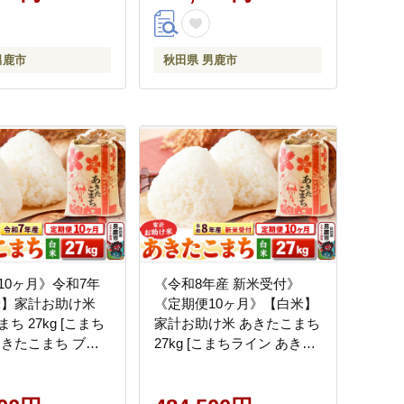
男鹿市
秋田県 男鹿市
10ヶ月》令和7年
《令和8年産 新米受付》
米】家計お助け米
《定期便10ヶ月》【白米】
ち 27kg [こまち
家計お助け米 あきたこまち
あきたこまち ブラ
27kg [こまちライン あきた
米 白米 精米 米ど
こまち ブレンド米 お米 白
 秋田県産]
米 精米 米どころ 秋田 秋田
県産 新米 先行受付]