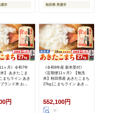
男鹿市
秋田県 男鹿市
11ヶ月》令和7年
《令和8年産 新米受付》
洗米】 あきたこま
《定期便11ヶ月》【無洗
g [こまちライン あき
米】秋田県産 あきたこまち
 ブランド米 お米
27kg [こまちライン あきた
米 無洗米 米どころ
こまち ブランド米 お米 白
県産]
米 精米 無洗米 米どころ 秋
100円
田 秋田県産 新米 先行受付]
552,100円