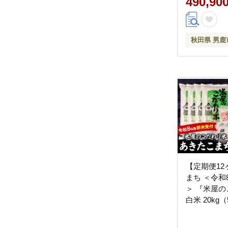
490,90
秋田県 男鹿
【定期便12
まち ＜令和
＞ 『米屋
白米 20kg（
商店 [新米 
コメ 白米 