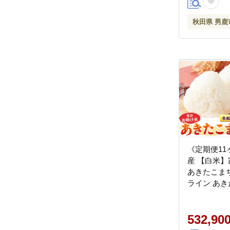
秋田県 男鹿
《定期便11
産 【白米
あきたこまち 
ライン あき
ンド米 お米
ころ 秋田 
532,90