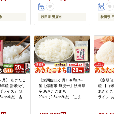
市
秋田県 男鹿市
秋田県 
ヶ月】 あきたこ
《定期便11ヶ月》令和7年
《定期便
8年産 新米受付
産【備蓄米 無洗米】秋田県
産 【白
げライス』 無
産 あきたこまち
あきたこま
5kg×4袋） 吉運
20kg（2.5kg×8袋） [こまち
ライン 
先行受付 米 こめ
ライン あきたこまち ブラ
ンド米 お
 あきたこまち
ンド米 お米 白米 精米 無洗
ころ 秋田
市]
米 米どころ 秋田 秋田県産]