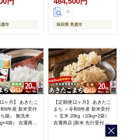
500円
484,500円
男鹿市
秋田県 男鹿市
11ヶ月】 あきたこ
【定期便12ヶ月】 あきたこ
令和8年産 新米受付
まち ＜令和8年産 新米受付
まち娘』 無洗米
＞ 玄米 20kg（10kg×2袋）
5kg×4袋） 吉運商店
吉運商店 [新米 先行受付 米
行受付 米 こめ コメ
こめ コメ 玄米 あきたこま
あきたこまち 秋田
ち 秋田県 男鹿市]