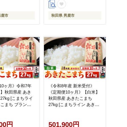
男鹿市
秋田県 男鹿市
10ヶ月》令和7年
《令和8年産 新米受付》
米】秋田県産 あき
《定期便10ヶ月》【白米】
27kg [こまちライ
秋田県産 あきたこまち
たこまち ブランド
27kg [こまちライン あきた
白米 精米 米どころ
こまち ブランド米 お米 白
県産]
米 精米 米どころ 秋田 秋田
900円
県産 新米 先行受付]
501,900円