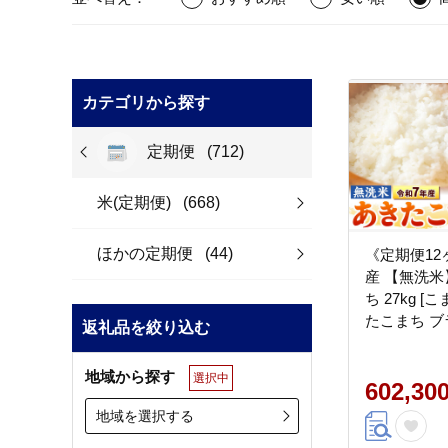
カテゴリから探す
定期便
(712)
米(定期便)
(668)
ほかの定期便
(44)
《定期便12
産 【無洗米
ち 27kg 
たこまち ブ
返礼品を絞り込む
白米 精米 
秋田 秋田県
地域から探す
選択中
602,30
地域を選択する