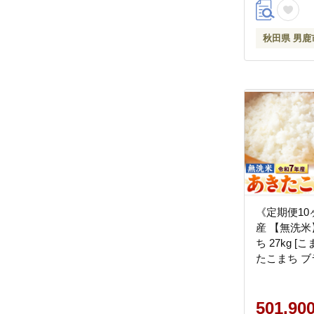
秋田県 男鹿
《定期便10
産 【無洗米
ち 27kg 
たこまち ブ
白米 精米 
秋田 秋田県
501,90