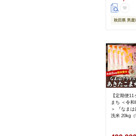
秋田県 男鹿
【定期便11
まち ＜令和
＞ 『なまは
洗米 20kg（
商店 [新米 
コメ 無洗米
秋田県 男鹿