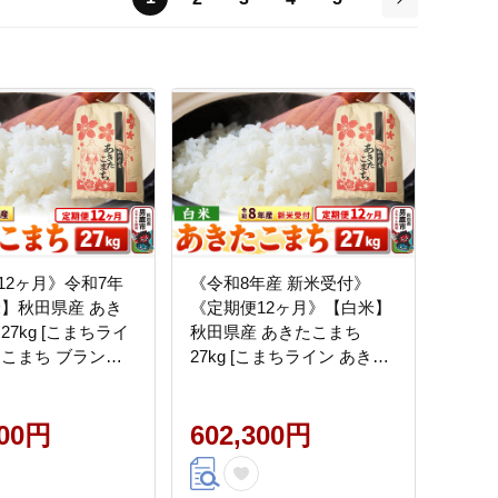
次
12ヶ月》令和7年
《令和8年産 新米受付》
米】秋田県産 あき
《定期便12ヶ月》【白米】
27kg [こまちライ
秋田県産 あきたこまち
たこまち ブランド
27kg [こまちライン あきた
白米 精米 米どころ
こまち ブランド米 お米 白
県産]
米 精米 米どころ 秋田 秋田
300円
県産 新米 先行受付]
602,300円