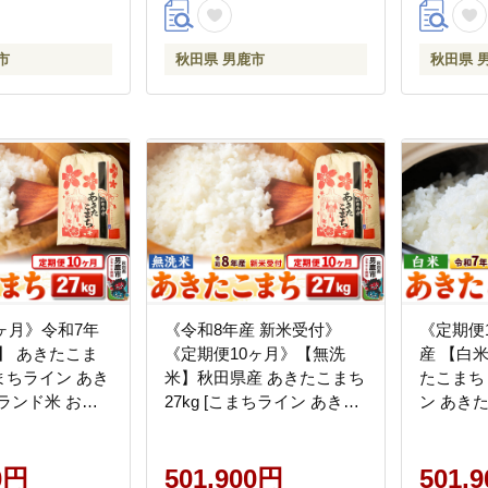
市
秋田県 男鹿市
秋田県 
ヶ月》令和7年
《令和8年産 新米受付》
《定期便
】 あきたこま
《定期便10ヶ月》【無洗
産 【白
[こまちライン あき
米】秋田県産 あきたこまち
たこまち 
ランド米 お米
27kg [こまちライン あきた
ン あき
無洗米 米どころ
こまち ブランド米 お米 白
米 お米 
産]
米 精米 無洗米 米どころ 秋
秋田 秋田
0円
田 秋田県産 新米 先行受付]
501,900円
501,