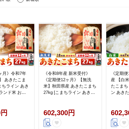
ヶ月》令和7年
《令和8年産 新米受付》
《定期便
】 あきたこま
《定期便12ヶ月》【無洗
産 【白
[こまちライン あき
米】秋田県産 あきたこまち
たこまち 
ランド米 お米
27kg [こまちライン あきた
ン あき
無洗米 米どころ
こまち ブランド米 お米 白
米 お米 
産]
米 精米 無洗米 米どころ 秋
秋田 秋田
0円
田 秋田県産 新米 先行受付]
602,300円
602,