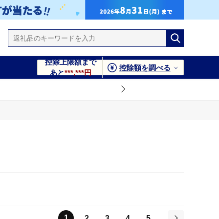
控除上限額まで
控除額を調べる
あと
***,***円
1
2
3
4
5