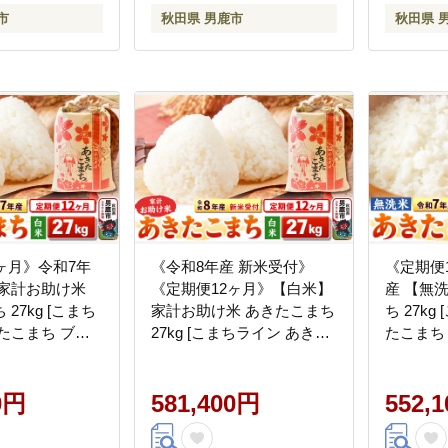
市
秋田県 男鹿市
秋田県 
ヶ月》令和7年
《令和8年産 新米受付》
《定期便
】家計お助け米
《定期便12ヶ月》【白米】
産 【無
27kg [こまち
家計お助け米 あきたこまち
ち 27k
たこまち ブラ
27kg [こまちライン あきた
たこまち
 白米 精米 米ど
こまち ブレンド米 お米 白
白米 精
秋田県産]
米 精米 米どころ 秋田 秋田
秋田 秋田
0円
県産 新米 先行受付]
581,400円
552,