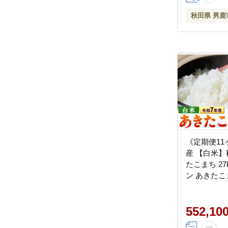
秋田県 男鹿
《定期便11
産 【白米】
たこまち 27
ン あきたこ
米 お米 白
秋田 秋田県
552,10