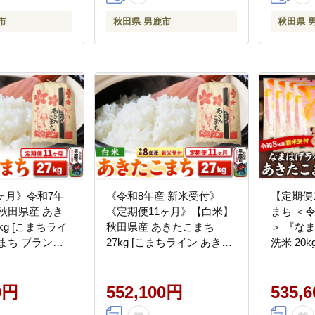
市
秋田県 男鹿市
秋田県 
ヶ月》令和7年
《令和8年産 新米受付》
【定期便
秋田県産 あき
《定期便11ヶ月》【白米】
まち ＜
kg [こまちライ
秋田県産 あきたこまち
＞ 『な
まち ブランド
27kg [こまちライン あきた
洗米 20k
米 精米 米どころ
こまち ブランド米 お米 白
商店 [新
産]
米 精米 米どころ 秋田 秋田
コメ 無
0円
県産 新米 先行受付]
552,100円
秋田県 男
535,