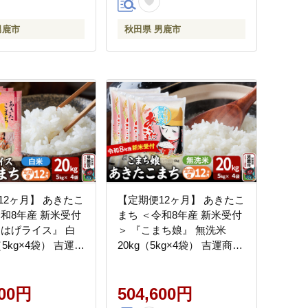
男鹿市
秋田県 男鹿市
12ヶ月】 あきたこ
【定期便12ヶ月】 あきたこ
令和8年産 新米受付
まち ＜令和8年産 新米受付
まはげライス』 白
＞ 『こまち娘』 無洗米
（5kg×4袋） 吉運商
20kg（5kg×4袋） 吉運商店
 先行受付 米 こめ
[新米 先行受付 米 こめ コメ
米 あきたこまち 秋
無洗米 あきたこまち 秋田
市]
600円
県 男鹿市]
504,600円