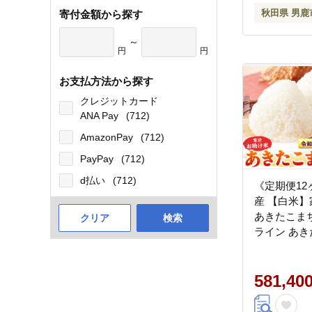
秋田県 男鹿
寄付金額から探す
～
円
円
お支払方法から探す
クレジットカード
ANA Pay
(712)
AmazonPay
(712)
PayPay
(712)
d払い
(712)
《定期便12
産 【白米
あきたこまち 
クリア
検索
ライン あき
ンド米 お米
ころ 秋田 
581,40