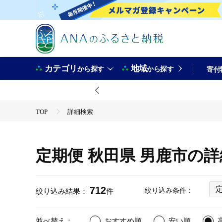
カテゴリ
地域
から探す
から探す
寄付
TOP
詳細検索
定期便 秋田県 男鹿市の
712
絞り込み条件：
絞り込み結果：
件
並べ替え：
おすすめ順
安い順