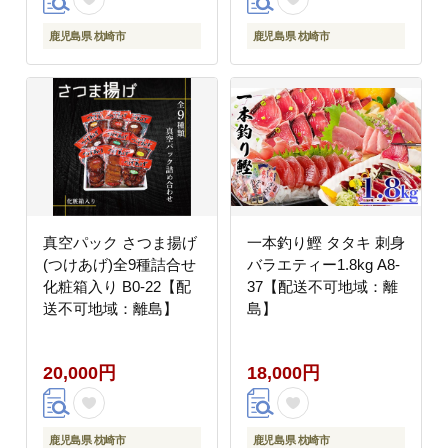
鹿児島県 枕崎市
鹿児島県 枕崎市
真空パック さつま揚げ
一本釣り鰹 タタキ 刺身
(つけあげ)全9種詰合せ
バラエティー1.8kg A8-
化粧箱入り B0-22【配
37【配送不可地域：離
送不可地域：離島】
島】
20,000円
18,000円
鹿児島県 枕崎市
鹿児島県 枕崎市