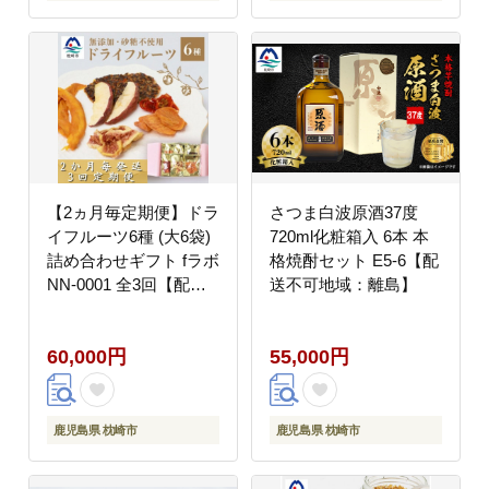
【2ヵ月毎定期便】ドラ
さつま白波原酒37度
イフルーツ6種 (大6袋)
720ml化粧箱入 6本 本
詰め合わせギフト fラボ
格焼酎セット E5-6【配
NN-0001 全3回【配送
送不可地域：離島】
不可地域：離島】
60,000円
55,000円
鹿児島県 枕崎市
鹿児島県 枕崎市