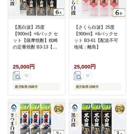
【黒白波】25度
【さくら白波】25度
【900ml】×6パック セ
【900ml】×6パックセ
ット【薩摩焼酎】枕崎
ット B3-61【配送不可
の定番焼酎 B3-13【配
地域：離島】
送不可地域：離島】
25,000円
25,000円
鹿児島県 枕崎市
鹿児島県 枕崎市