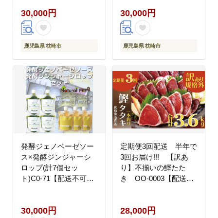
30,000円
30,000円
鹿児島県 枕崎市
鹿児島県 枕崎市
発酵ジェノベーゼソー
定期便3回配送 半年で
ス×発酵ジンジャーシ
3回お届け!!! 【訳あ
ロップ(計7個セッ
り】不揃いの鰹たた
ト)C0-71【配送不可地
き OO-0003【配送不
域：離島】
可地域：離島】
30,000円
28,000円