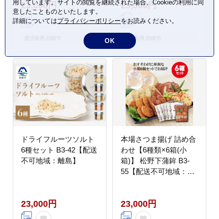
用しています。サイトの閲覧を継続された場合、Cookieの利用に同
23,000円
23,000円
意したことものといたします。
詳細については
プライバシーポリシー
をお読みください。
鹿児島県 枕崎市
鹿児島県 枕崎市
OK
ドライフルーツソルト
本場さつま揚げ 詰め合
6種セット B3-42【配送
わせ【6種類×6箱(小
不可地域：離島】
箱)】 松野下蒲鉾 B3-
55【配送不可地域：離
島】
23,000円
23,000円