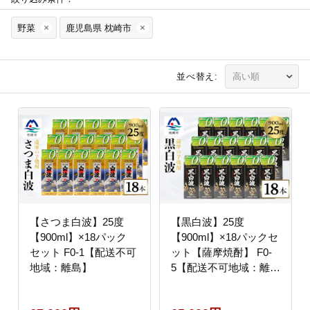
野菜
鹿児島県 枕崎市
並べ替え:
【さつま白波】25度
【黒白波】25度
【900ml】×18パック
【900ml】×18パックセ
セット F0-1【配送不可
ット【薩摩焼酎】 F0-
地域：離島】
5【配送不可地域：離
島】