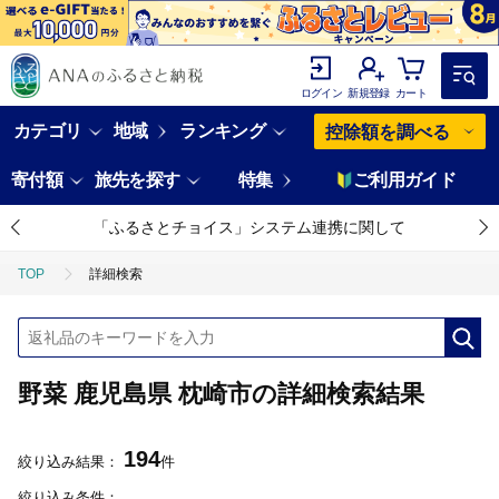
ログイン
新規登録
カート
カテゴリ
地域
ランキング
控除額を調べる
寄付額
旅先を探す
特集
ご利用ガイド
「ふるさとチョイス」システム連携に関して
TOP
詳細検索
野菜 鹿児島県 枕崎市の詳細検索結果
194
絞り込み結果：
件
絞り込み条件：