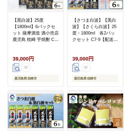
【黒白波】25度
【さつま白波】【黒白
【1800ml】6パックセ
波】【さくら白波】25
ット 薩摩酒造 酒小売店
度・1800ml 各2パッ
鹿児島 枕崎 芋焼酎 C7-
クセット C7-9【配送不
6【配送不可地域：離
可地域：離島】
島】
39,000円
39,000円
鹿児島県 枕崎市
鹿児島県 枕崎市