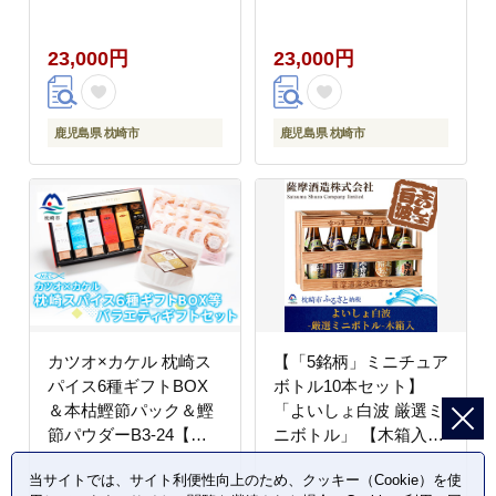
B3-23【配送不可地
域：離島】
23,000円
23,000円
鹿児島県 枕崎市
鹿児島県 枕崎市
カツオ×カケル 枕崎ス
【「5銘柄」ミニチュア
パイス6種ギフトBOX
ボトル10本セット】
＆本枯鰹節パック＆鰹
「よいしょ白波 厳選ミ
節パウダーB3-24【配
ニボトル」 【木箱入】
送不可地域：離島】
B3-45【配送不可地
当サイトでは、サイト利便性向上のため、クッキー（Cookie）を使
域：離島】