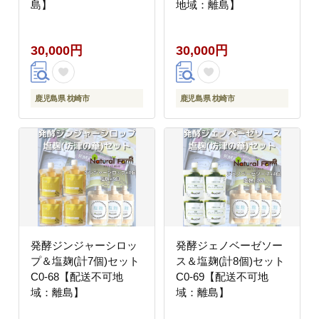
島】
地域：離島】
30,000円
30,000円
鹿児島県 枕崎市
鹿児島県 枕崎市
発酵ジンジャーシロッ
発酵ジェノベーゼソー
プ＆塩麹(計7個)セット
ス＆塩麹(計8個)セット
C0-68【配送不可地
C0-69【配送不可地
域：離島】
域：離島】