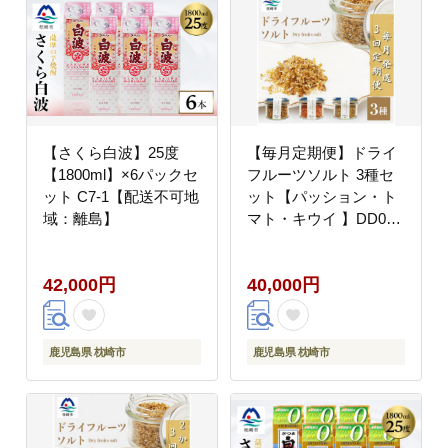
【さくら白波】25度
【毎月定期便】ドライ
【1800ml】×6パックセ
フルーツソルト 3種セ
ット C7-1【配送不可地
ット【パッション・ト
域：離島】
マト・キウイ 】DD0-
0002全3回【配送不可
地域：離島】
42,000円
40,000円
鹿児島県 枕崎市
鹿児島県 枕崎市