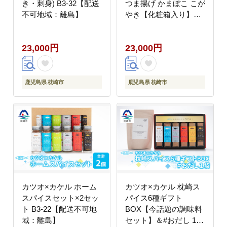
き・刺身) B3-32【配送
つま揚げ かまぼこ こが
不可地域：離島】
やき【化粧箱入り】
B3-31【配送不可地
域：離島】
23,000円
23,000円
鹿児島県 枕崎市
鹿児島県 枕崎市
カツオ×カケル ホーム
カツオ×カケル 枕崎ス
スパイスセット×2セッ
パイス6種ギフト
ト B3-22【配送不可地
BOX【今話題の調味料
域：離島】
セット】＆#おだし 1袋