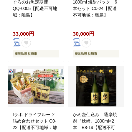
ぐろのお魚定期便
1800ml 焼酎パック 6
QQ-0005【配送不可地
本セット C0-24【配送
域：離島】
不可地域：離島】
33,000円
30,000円
鹿児島県 枕崎市
鹿児島県 枕崎市
fラボ ドライフルーツ
かめ壺仕込み 薩摩焼
詰め合わせセット C0-
酎『枕崎』1800ml×2
22【配送不可地域：離
本 B8-19【配送不可