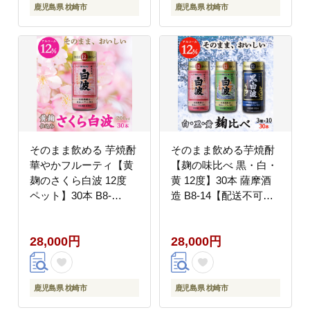
鹿児島県 枕崎市
鹿児島県 枕崎市
そのまま飲める 芋焼酎
そのまま飲める芋焼酎
華やかフルーティ【黄
【麹の味比べ 黒・白・
麹のさくら白波 12度
黄 12度】30本 薩摩酒
ペット】30本 B8-
造 B8-14【配送不可地
13【配送不可地域：離
域：離島】
島】
28,000円
28,000円
鹿児島県 枕崎市
鹿児島県 枕崎市