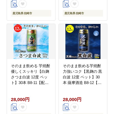
鹿児島県 枕崎市
鹿児島県 枕崎市
そのまま飲める 芋焼酎
そのまま飲める芋焼酎
優しくスッキリ【白麹
力強いコク【黒麹の 黒
さつま白波 12度 ペッ
白波 12度 ペット】30
ト】30本 B8-11【配送
本 薩摩酒造 B8-12【配
不可地域：離島】
送不可地域：離島】
28,000円
28,000円