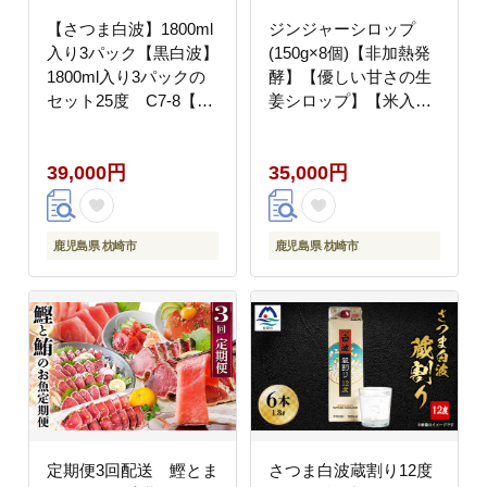
【さつま白波】1800ml
ジンジャーシロップ
入り3パック【黒白波】
(150g×8個)【非加熱発
1800ml入り3パックの
酵】【優しい甘さの生
セット25度 C7-8【配
姜シロップ】【米入
送不可地域：離島】
り】C5-1【配送不可地
域：離島】
39,000円
35,000円
鹿児島県 枕崎市
鹿児島県 枕崎市
定期便3回配送 鰹とま
さつま白波蔵割り12度