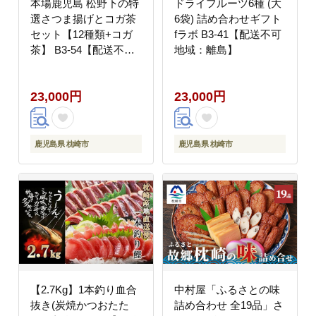
本場鹿児島 松野下の特
ドライフルーツ6種 (大
選さつま揚げとコガ茶
6袋) 詰め合わせギフト
セット【12種類+コガ
fラボ B3-41【配送不可
茶】 B3-54【配送不可
地域：離島】
地域：離島】
23,000円
23,000円
鹿児島県 枕崎市
鹿児島県 枕崎市
【2.7Kg】1本釣り血合
中村屋「ふるさとの味
抜き(炭焼かつおたた
詰め合わせ 全19品」さ