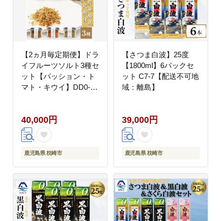
【2ヵ月毎定期便】ドラ
【さつま白波】25度
イフルーツソルト3種セ
【1800ml】6パックセ
ット【パッション・ト
ット C7-7【配送不可地
マト・キウイ】DD0-
域：離島】
0005全3回【配送不可
地域：離島】
40,000円
39,000円
鹿児島県 枕崎市
鹿児島県 枕崎市