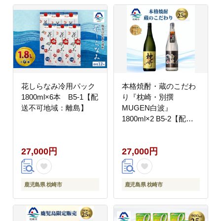
花しらなみ冷用パック
本格焼酎・蔵のこだわ
1800ml×6本 B5-1【配
り『枕崎・別撰
送不可地域：離島】
MUGEN白波』
1800ml×2 B5-2【配送
不可地域：離島】
27,000円
27,000円
鹿児島県 枕崎市
鹿児島県 枕崎市