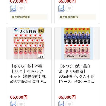
67,000円
65,000円
鹿児島県 枕崎市
鹿児島県 枕崎市
【さくら白波】25度
【さつま白波・黒白
【900ml】×18パック
波・さくら白波】
セット【薩摩焼酎】枕
900ml×6パック入り 各
崎の定番焼酎 黄麹 F0-
1ケース 全3ケース
4【配送不可地域：離
F0-6【配送不可地域：
島】
離島】
65,000円
65,000円