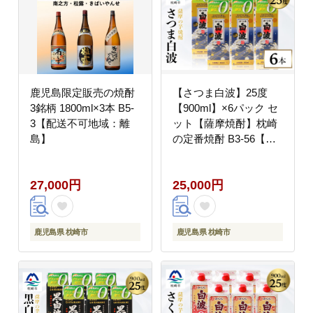
鹿児島限定販売の焼酎
【さつま白波】25度
3銘柄 1800ml×3本 B5-
【900ml】×6パック セ
3【配送不可地域：離
ット【薩摩焼酎】枕崎
島】
の定番焼酎 B3-56【配
送不可地域：離島】
27,000円
25,000円
鹿児島県 枕崎市
鹿児島県 枕崎市