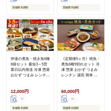
チン 湯煎 簡単 煮物 煮
まみ レンチン 湯煎 簡
付]
単 煮物 煮付 焼魚]
宮城県 利府町
宮城県 利府町
伊達の煮魚・焼き魚6種
《定期便5ヶ月》焼魚・
8袋セット 最短3～5営
煮魚6種9切れセット 冷
業日以内発送 冷凍 惣菜
凍 惣菜 おかず つまみ
おかず つまみ レンチン
レンチン 湯煎 簡単 煮
湯煎 簡単 煮物 煮付 塩
物 煮付 塩焼 [煮魚 焼き
焼 [煮魚 焼き魚 塩焼 鮭
魚 塩焼 鮭 サバ さば さ
12,000円
60,000円
サバ さば さんま ぶり
んま いわし かれい 冷
ブリ かれい 金目鯛 冷
凍 惣菜 おかず つまみ
凍 惣菜 おかず つまみ
レンチン 湯煎 簡単 煮
レンチン 湯煎 簡単 煮
物 煮付 焼魚]
宮城県 利府町
宮城県 利府町