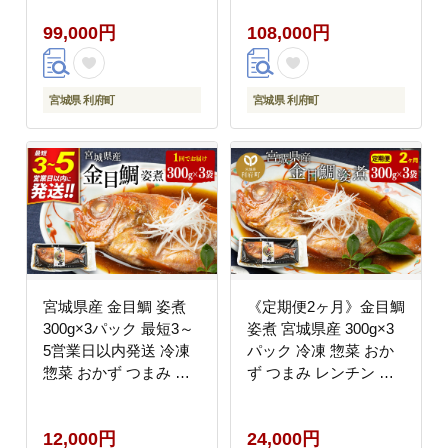
付 [煮魚 冷凍 惣菜 おか
付 [煮魚 冷凍 惣菜 おか
99,000円
108,000円
ず つまみ レンチン 湯
ず つまみ レンチン 湯
煎 簡単 煮物 煮付]
煎 簡単 煮物 煮付]
宮城県 利府町
宮城県 利府町
宮城県産 金目鯛 姿煮
《定期便2ヶ月》金目鯛
300g×3パック 最短3～
姿煮 宮城県産 300g×3
5営業日以内発送 冷凍
パック 冷凍 惣菜 おか
惣菜 おかず つまみ レ
ず つまみ レンチン 湯
ンチン 湯煎 簡単 [煮魚
煎 簡単 煮物 煮付 [煮魚
冷凍 惣菜 おかず つま
冷凍 惣菜 おかず つま
12,000円
24,000円
み レンチン 湯煎 簡単
み レンチン 湯煎 簡単