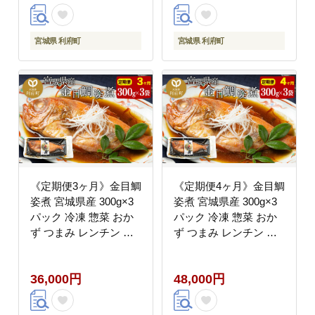
煮物 煮付]
煮物 煮付]
宮城県 利府町
宮城県 利府町
《定期便3ヶ月》金目鯛
《定期便4ヶ月》金目鯛
姿煮 宮城県産 300g×3
姿煮 宮城県産 300g×3
パック 冷凍 惣菜 おか
パック 冷凍 惣菜 おか
ず つまみ レンチン 湯
ず つまみ レンチン 湯
煎 簡単 煮物 煮付 [煮魚
煎 簡単 煮物 煮付 [煮魚
冷凍 惣菜 おかず つま
冷凍 惣菜 おかず つま
36,000円
48,000円
み レンチン 湯煎 簡単
み レンチン 湯煎 簡単
煮物 煮付]
煮物 煮付]