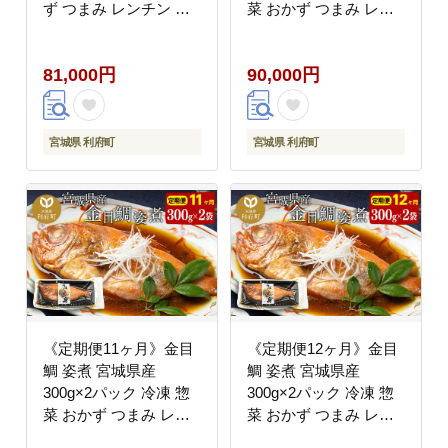
ず つまみ レンチン 湯
菜 おかず つまみ レン
煎 簡単 煮物 煮付 [煮魚
チン 湯煎 簡単 煮物 煮
冷凍 惣菜 おかず つま
付 [煮魚 冷凍 惣菜 おか
81,000円
90,000円
み レンチン 湯煎 簡単
ず つまみ レンチン 湯
煮物 煮付]
煎 簡単 煮物 煮付]
宮城県 利府町
宮城県 利府町
《定期便11ヶ月》金目
《定期便12ヶ月》金目
鯛 姿煮 宮城県産
鯛 姿煮 宮城県産
300g×2パック 冷凍 惣
300g×2パック 冷凍 惣
菜 おかず つまみ レン
菜 おかず つまみ レン
チン 湯煎 簡単 煮物 煮
チン 湯煎 簡単 煮物 煮