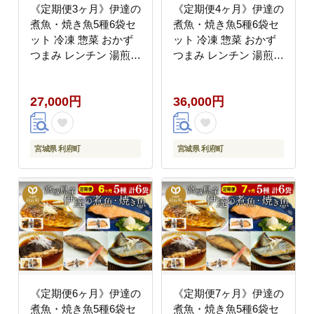
《定期便3ヶ月》伊達の
《定期便4ヶ月》伊達の
煮魚・焼き魚5種6袋セ
煮魚・焼き魚5種6袋セ
ット 冷凍 惣菜 おかず
ット 冷凍 惣菜 おかず
つまみ レンチン 湯煎
つまみ レンチン 湯煎
簡単 煮物 煮付 塩焼 [煮
簡単 煮物 煮付 塩焼 [煮
魚 焼き魚 塩焼 鮭 サバ
魚 焼き魚 塩焼 鮭 サバ
27,000円
36,000円
さば さんま ぶり かれ
さば さんま ぶり かれ
い 冷凍 惣菜 おかず つ
い 冷凍 惣菜 おかず つ
まみ レンチン 湯煎 簡
まみ レンチン 湯煎 簡
単 煮物 煮付 焼魚]
単 煮物 煮付 焼魚]
宮城県 利府町
宮城県 利府町
《定期便6ヶ月》伊達の
《定期便7ヶ月》伊達の
煮魚・焼き魚5種6袋セ
煮魚・焼き魚5種6袋セ