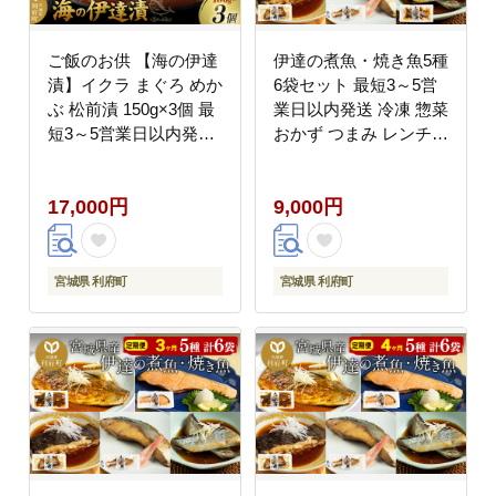
ご飯のお供 【海の伊達
伊達の煮魚・焼き魚5種
漬】イクラ まぐろ めか
6袋セット 最短3～5営
ぶ 松前漬 150g×3個 最
業日以内発送 冷凍 惣菜
短3～5営業日以内発送
おかず つまみ レンチン
[ご飯のお供 松前漬 伊
湯煎 簡単 煮物 煮付 塩
達漬 マグロ まぐろ 鮪
焼 [煮魚 焼き魚 塩焼 鮭
17,000円
9,000円
いくら めかぶ 昆布 す
サバ さば さんま ぶり
るめ 海鮮丼 海鮮 魚介
かれい 冷凍 惣菜 おか
魚貝 おいしい 美味 宮
ず つまみ レンチン 湯
城県 利府町 けんこう
煎 簡単 煮物 煮付 焼魚]
宮城県 利府町
宮城県 利府町
村]