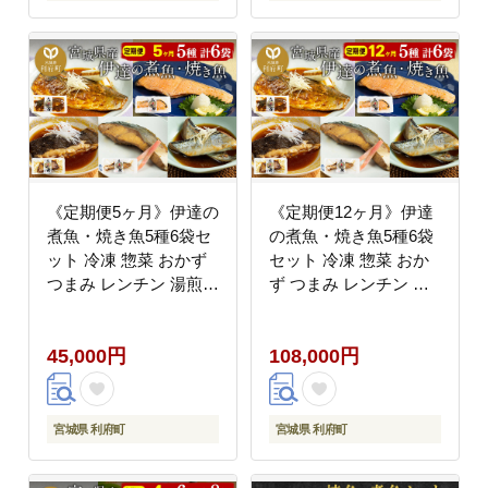
物 煮付 焼魚]
《定期便5ヶ月》伊達の
《定期便12ヶ月》伊達
煮魚・焼き魚5種6袋セ
の煮魚・焼き魚5種6袋
ット 冷凍 惣菜 おかず
セット 冷凍 惣菜 おか
つまみ レンチン 湯煎
ず つまみ レンチン 湯
簡単 煮物 煮付 塩焼 [煮
煎 簡単 煮物 煮付 塩焼
魚 焼き魚 塩焼 鮭 サバ
[煮魚 焼き魚 塩焼 鮭 サ
45,000円
108,000円
さば さんま ぶり かれ
バ さば さんま ぶり か
い 冷凍 惣菜 おかず つ
れい 冷凍 惣菜 おかず
まみ レンチン 湯煎 簡
つまみ レンチン 湯煎
単 煮物 煮付 焼魚]
簡単 煮物 煮付 焼魚]
宮城県 利府町
宮城県 利府町