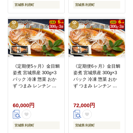
宮城県 利府町
宮城県 利府町
《定期便5ヶ月》金目鯛
《定期便6ヶ月》金目鯛
姿煮 宮城県産 300g×3
姿煮 宮城県産 300g×3
パック 冷凍 惣菜 おか
パック 冷凍 惣菜 おか
ず つまみ レンチン 湯
ず つまみ レンチン 湯
煎 簡単 煮物 煮付 [煮魚
煎 簡単 煮物 煮付 [煮魚
冷凍 惣菜 おかず つま
冷凍 惣菜 おかず つま
60,000円
72,000円
み レンチン 湯煎 簡単
み レンチン 湯煎 簡単
煮物 煮付]
煮物 煮付]
宮城県 利府町
宮城県 利府町