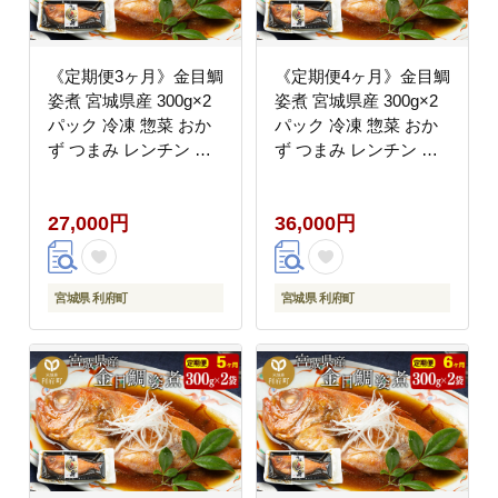
《定期便3ヶ月》金目鯛
《定期便4ヶ月》金目鯛
姿煮 宮城県産 300g×2
姿煮 宮城県産 300g×2
パック 冷凍 惣菜 おか
パック 冷凍 惣菜 おか
ず つまみ レンチン 湯
ず つまみ レンチン 湯
煎 簡単 煮物 煮付 [煮魚
煎 簡単 煮物 煮付 [煮魚
冷凍 惣菜 おかず つま
冷凍 惣菜 おかず つま
27,000円
36,000円
み レンチン 湯煎 簡単
み レンチン 湯煎 簡単
煮物 煮付]
煮物 煮付]
宮城県 利府町
宮城県 利府町