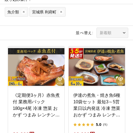
魚介類
宮城県 利府町
並べ替え:
《定期便3ヶ月》赤魚煮
伊達の煮魚・焼き魚6種
付 業務用パック
10袋セット 最短3～5営
180g×4尾 冷凍 惣菜 お
業日以内発送 冷凍 惣菜
かず つまみ レンチン
おかず つまみ レンチン
湯煎 簡単 煮物 煮付 煮
湯煎 簡単 煮物 煮付 塩
5.0
（1）
魚 [煮魚 しょうが煮 生
焼 [煮魚 焼き魚 塩焼 鮭