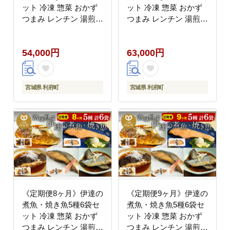
ット 冷凍 惣菜 おかず
ット 冷凍 惣菜 おかず
つまみ レンチン 湯煎
つまみ レンチン 湯煎
簡単 煮物 煮付 塩焼 [煮
簡単 煮物 煮付 塩焼 [煮
魚 焼き魚 塩焼 鮭 サバ
魚 焼き魚 塩焼 鮭 サバ
54,000円
63,000円
さば さんま ぶり かれ
さば さんま ぶり かれ
い 冷凍 惣菜 おかず つ
い 冷凍 惣菜 おかず つ
まみ レンチン 湯煎 簡
まみ レンチン 湯煎 簡
単 煮物 煮付 焼魚]
単 煮物 煮付 焼魚]
宮城県 利府町
宮城県 利府町
《定期便8ヶ月》伊達の
《定期便9ヶ月》伊達の
煮魚・焼き魚5種6袋セ
煮魚・焼き魚5種6袋セ
ット 冷凍 惣菜 おかず
ット 冷凍 惣菜 おかず
つまみ レンチン 湯煎
つまみ レンチン 湯煎