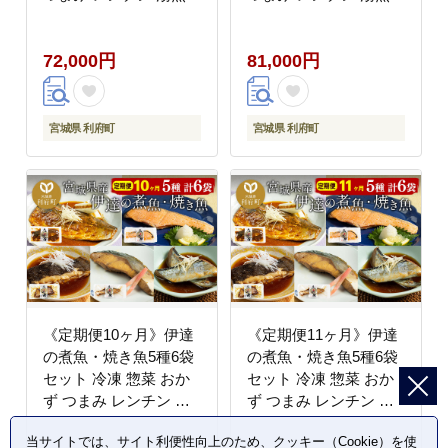
簡単 煮物 煮付 塩焼 [煮
簡単 煮物 煮付 塩焼 [煮
魚 焼き魚 塩焼 鮭 サバ
魚 焼き魚 塩焼 鮭 サバ
72,000円
81,000円
さば さんま ぶり かれ
さば さんま ぶり かれ
い 冷凍 惣菜 おかず つ
い 冷凍 惣菜 おかず つ
まみ レンチン 湯煎 簡
まみ レンチン 湯煎 簡
単 煮物 煮付 焼魚]
単 煮物 煮付 焼魚]
宮城県 利府町
宮城県 利府町
《定期便10ヶ月》伊達
《定期便11ヶ月》伊達
の煮魚・焼き魚5種6袋
の煮魚・焼き魚5種6袋
セット 冷凍 惣菜 おか
セット 冷凍 惣菜 おか
ず つまみ レンチン 湯
ず つまみ レンチン 湯
煎 簡単 煮物 煮付 塩焼
煎 簡単 煮物 煮付 塩焼
当サイトでは、サイト利便性向上のため、クッキー（Cookie）を使
[煮魚 焼き魚 塩焼 鮭 サ
[煮魚 焼き魚 塩焼 鮭 サ