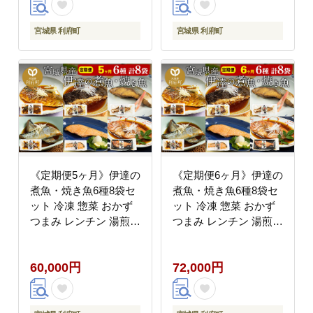
菜 おかず つまみ レン
菜 おかず つまみ レン
チン 湯煎 簡単 煮物 煮
チン 湯煎 簡単 煮物 煮
宮城県 利府町
宮城県 利府町
付 焼魚]
付 焼魚]
《定期便5ヶ月》伊達の
《定期便6ヶ月》伊達の
煮魚・焼き魚6種8袋セ
煮魚・焼き魚6種8袋セ
ット 冷凍 惣菜 おかず
ット 冷凍 惣菜 おかず
つまみ レンチン 湯煎
つまみ レンチン 湯煎
簡単 煮物 煮付 塩焼 [煮
簡単 煮物 煮付 塩焼 [煮
魚 焼き魚 塩焼 鮭 サバ
魚 焼き魚 塩焼 鮭 サバ
60,000円
72,000円
さば さんま ぶり ブリ
さば さんま ぶり ブリ
かれい 金目鯛 冷凍 惣
かれい 金目鯛 冷凍 惣
菜 おかず つまみ レン
菜 おかず つまみ レン