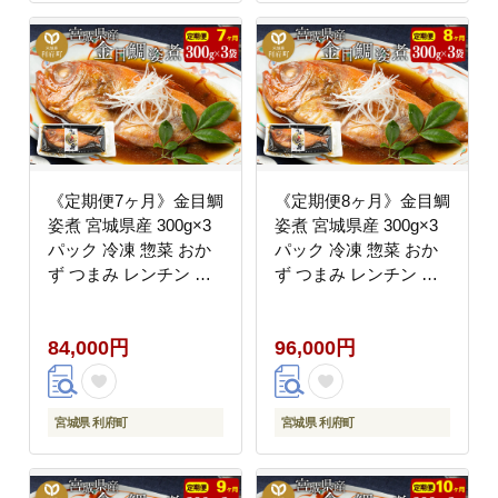
《定期便7ヶ月》金目鯛
《定期便8ヶ月》金目鯛
姿煮 宮城県産 300g×3
姿煮 宮城県産 300g×3
パック 冷凍 惣菜 おか
パック 冷凍 惣菜 おか
ず つまみ レンチン 湯
ず つまみ レンチン 湯
煎 簡単 煮物 煮付 [煮魚
煎 簡単 煮物 煮付 [煮魚
冷凍 惣菜 おかず つま
冷凍 惣菜 おかず つま
84,000円
96,000円
み レンチン 湯煎 簡単
み レンチン 湯煎 簡単
煮物 煮付]
煮物 煮付]
宮城県 利府町
宮城県 利府町