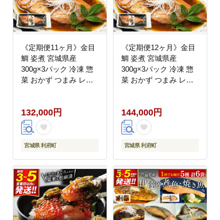
《定期便11ヶ月》金目
《定期便12ヶ月》金目
鯛 姿煮 宮城県産
鯛 姿煮 宮城県産
300g×3パック 冷凍 惣
300g×3パック 冷凍 惣
菜 おかず つまみ レン
菜 おかず つまみ レン
チン 湯煎 簡単 煮物 煮
チン 湯煎 簡単 煮物 煮
付 [煮魚 冷凍 惣菜 おか
付 [煮魚 冷凍 惣菜 おか
132,000円
144,000円
ず つまみ レンチン 湯
ず つまみ レンチン 湯
煎 簡単 煮物 煮付]
煎 簡単 煮物 煮付]
宮城県 利府町
宮城県 利府町