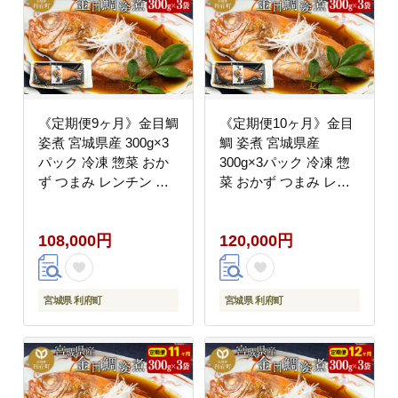
《定期便9ヶ月》金目鯛
《定期便10ヶ月》金目
姿煮 宮城県産 300g×3
鯛 姿煮 宮城県産
パック 冷凍 惣菜 おか
300g×3パック 冷凍 惣
ず つまみ レンチン 湯
菜 おかず つまみ レン
煎 簡単 煮物 煮付 [煮魚
チン 湯煎 簡単 煮物 煮
冷凍 惣菜 おかず つま
付 [煮魚 冷凍 惣菜 おか
108,000円
120,000円
み レンチン 湯煎 簡単
ず つまみ レンチン 湯
煮物 煮付]
煎 簡単 煮物 煮付]
宮城県 利府町
宮城県 利府町