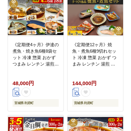
《定期便4ヶ月》伊達の
《定期便12ヶ月》焼
煮魚・焼き魚6種8袋セ
魚・煮魚6種9切れセッ
ット 冷凍 惣菜 おかず
ト 冷凍 惣菜 おかず つ
つまみ レンチン 湯煎
まみ レンチン 湯煎 簡
簡単 煮物 煮付 塩焼 [煮
単 煮物 煮付 塩焼 [煮魚
魚 焼き魚 塩焼 鮭 サバ
焼き魚 塩焼 鮭 サバ さ
48,000円
144,000円
さば さんま ぶり ブリ
ば さんま いわし かれ
かれい 金目鯛 冷凍 惣
い 冷凍 惣菜 おかず つ
菜 おかず つまみ レン
まみ レンチン 湯煎 簡
チン 湯煎 簡単 煮物 煮
単 煮物 煮付 焼魚]
宮城県 利府町
宮城県 利府町
付 焼魚]