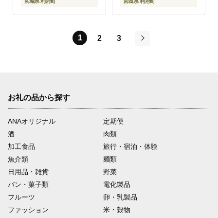
チン 湯煎 簡単 煮物 煮
チン 湯煎 簡単 煮物 煮
宮城県 利府町
宮城県 利府町
付 焼魚]
付 焼魚]
1
2
3
次
お礼の品から探す
ANAオリジナル
定期便
酒
肉類
加工食品
旅行・宿泊・体験
魚介類
麺類
日用品・雑貨
野菜
パン・菓子類
電化製品
フルーツ
卵・乳製品
ファッション
米・穀物