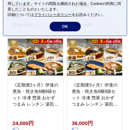
用しています。サイトの閲覧を継続された場合、Cookieの利用に同
90,000円
99,000円
バ さば さんま ぶり か
バ さば さんま ぶり か
意したことものといたします。
れい 冷凍 惣菜 おかず
れい 冷凍 惣菜 おかず
詳細については
プライバシーポリシー
をお読みください。
つまみ レンチン 湯煎
つまみ レンチン 湯煎
簡単 煮物 煮付 焼魚]
簡単 煮物 煮付 焼魚]
宮城県 利府町
宮城県 利府町
OK
《定期便2ヶ月》伊達の
《定期便3ヶ月》伊達の
煮魚・焼き魚6種8袋セ
煮魚・焼き魚6種8袋セ
ット 冷凍 惣菜 おかず
ット 冷凍 惣菜 おかず
つまみ レンチン 湯煎
つまみ レンチン 湯煎
簡単 煮物 煮付 塩焼 [煮
簡単 煮物 煮付 塩焼 [煮
魚 焼き魚 塩焼 鮭 サバ
魚 焼き魚 塩焼 鮭 サバ
24,000円
36,000円
さば さんま ぶり ブリ
さば さんま ぶり ブリ
かれい 金目鯛 冷凍 惣
かれい 金目鯛 冷凍 惣