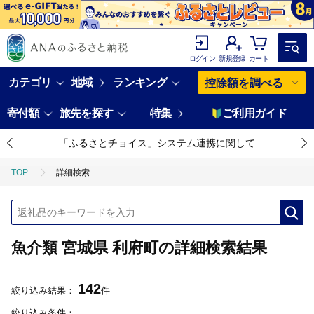
ログイン
新規登録
カート
カテゴリ
地域
ランキング
控除額を調べる
寄付額
旅先を探す
特集
ご利用ガイド
「ふるさとチョイス」システム連携に関して
TOP
詳細検索
魚介類 宮城県 利府町の詳細検索結果
142
絞り込み結果：
件
絞り込み条件：