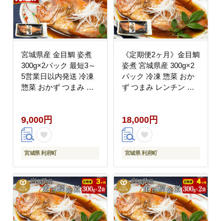
宮城県産 金目鯛 姿煮
《定期便2ヶ月》金目鯛
300g×2パック 最短3～
姿煮 宮城県産 300g×2
5営業日以内発送 冷凍
パック 冷凍 惣菜 おか
惣菜 おかず つまみ レ
ず つまみ レンチン 湯
ンチン 湯煎 簡単 [煮魚
煎 簡単 煮物 煮付 [煮魚
冷凍 惣菜 おかず つま
冷凍 惣菜 おかず つま
9,000円
18,000円
み レンチン 湯煎 簡単
み レンチン 湯煎 簡単
煮物 煮付]
煮物 煮付]
宮城県 利府町
宮城県 利府町