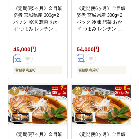
《定期便5ヶ月》金目鯛
《定期便6ヶ月》金目鯛
姿煮 宮城県産 300g×2
姿煮 宮城県産 300g×2
パック 冷凍 惣菜 おか
パック 冷凍 惣菜 おか
ず つまみ レンチン 湯
ず つまみ レンチン 湯
煎 簡単 煮物 煮付 [煮魚
煎 簡単 煮物 煮付 [煮魚
冷凍 惣菜 おかず つま
冷凍 惣菜 おかず つま
45,000円
54,000円
み レンチン 湯煎 簡単
み レンチン 湯煎 簡単
煮物 煮付]
煮物 煮付]
宮城県 利府町
宮城県 利府町
《定期便7ヶ月》金目鯛
《定期便8ヶ月》金目鯛