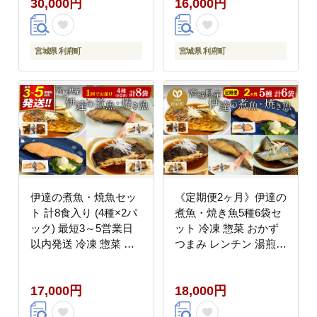
30,000円
16,000円
姜煮 赤魚 アカウオ 冷
サバ さば さんま ぶり
凍 惣菜 おかず つまみ
ブリ かれい 金目鯛 冷
レンチン 湯煎 簡単 煮
凍 惣菜 おかず つまみ
物 煮付]
レンチン 湯煎 簡単 煮
宮城県 利府町
宮城県 利府町
物 煮付 焼魚]
伊達の煮魚・焼魚セッ
《定期便2ヶ月》伊達の
ト 計8食入り (4種×2パ
煮魚・焼き魚5種6袋セ
ック) 最短3～5営業日
ット 冷凍 惣菜 おかず
以内発送 冷凍 惣菜 お
つまみ レンチン 湯煎
かず つまみ レンチン
簡単 煮物 煮付 塩焼 [煮
湯煎 簡単 煮物 煮付 塩
魚 焼き魚 塩焼 鮭 サバ
17,000円
18,000円
焼 [煮魚 焼き魚 冷凍 惣
さば さんま ぶり かれ
菜 おかず つまみ レン
い 冷凍 惣菜 おかず つ