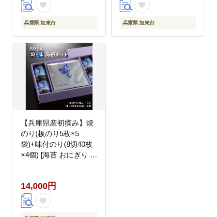
兵庫県 加東市
兵庫県 加東市
【兵庫県産初摘み】焼
のり(板のり5枚×5
袋)+味付のり(8切40枚
×4個) [海苔 おにぎり 巻
き寿司 手巻き寿司]
14,000円