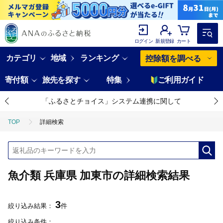
ログイン
新規登録
カート
カテゴリ
地域
ランキング
控除額を調べる
寄付額
旅先を探す
特集
ご利用ガイド
「ふるさとチョイス」システム連携に関して
TOP
詳細検索
魚介類 兵庫県 加東市の詳細検索結果
3
絞り込み結果：
件
絞り込み条件：