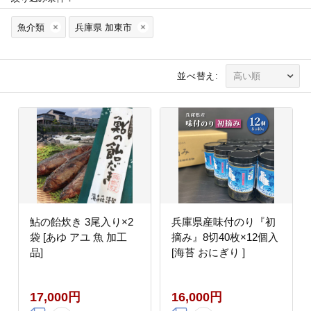
魚介類
兵庫県 加東市
並べ替え:
鮎の飴炊き 3尾入り×2
兵庫県産味付のり『初
袋 [あゆ アユ 魚 加工
摘み』8切40枚×12個入
品]
[海苔 おにぎり ]
17,000円
16,000円