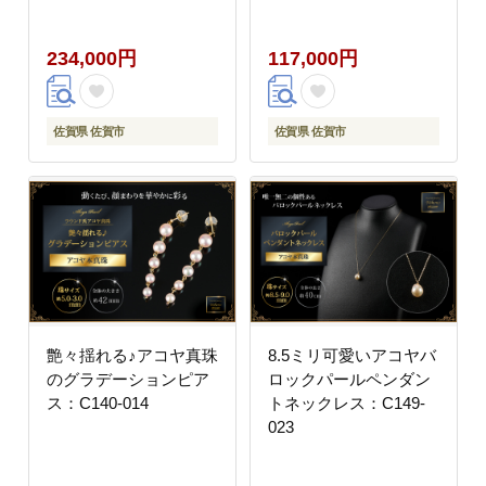
234,000円
117,000円
佐賀県 佐賀市
佐賀県 佐賀市
艶々揺れる♪アコヤ真珠
8.5ミリ可愛いアコヤバ
のグラデーションピア
ロックパールペンダン
ス：C140-014
トネックレス：C149-
023