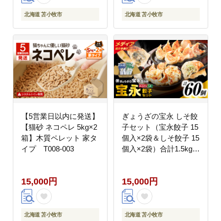
北海道 苫小牧市
北海道 苫小牧市
【5営業日以内に発送】
ぎょうざの宝永 しそ餃
【猫砂 ネコペレ 5kg×2
子セット（宝永餃子 15
箱】木質ペレット 家タ
個入×2袋＆しそ餃子 15
イプ T008-003
個入×2袋）合計1.5kg
T004-004
15,000円
15,000円
北海道 苫小牧市
北海道 苫小牧市