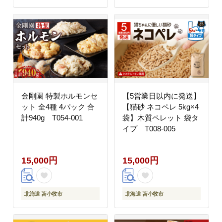
金剛園 特製ホルモンセ
【5営業日以内に発送】
ット 全4種 4パック 合
【猫砂 ネコペレ 5kg×4
計940g T054-001
袋】木質ペレット 袋タ
イプ T008-005
15,000円
15,000円
北海道 苫小牧市
北海道 苫小牧市