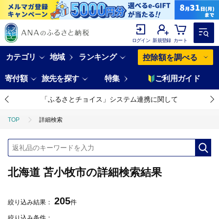
ログイン
新規登録
カート
カテゴリ
地域
ランキング
控除額を調べる
寄付額
旅先を探す
特集
ご利用ガイド
「ふるさとチョイス」システム連携に関して
TOP
詳細検索
北海道 苫小牧市の詳細検索結果
205
絞り込み結果：
件
絞り込み条件：