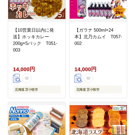
【10営業日以内に発
【ガラナ 500ml×24
送】ホッキカレー
本】北乃カムイ T057-
200g×5パック T051-
002
003
14,000円
14,000円
北海道 苫小牧市
北海道 苫小牧市