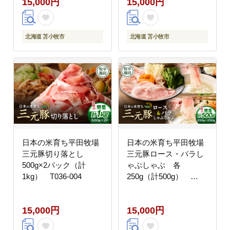
15,000円
15,000円
北海道 苫小牧市
北海道 苫小牧市
日本の米育ち平田牧場
日本の米育ち平田牧場
三元豚切り落とし
三元豚ロース・バラし
500g×2パック（計
ゃぶしゃぶ 各
1kg） T036-004
250g（計500g）
T036-007
15,000円
15,000円