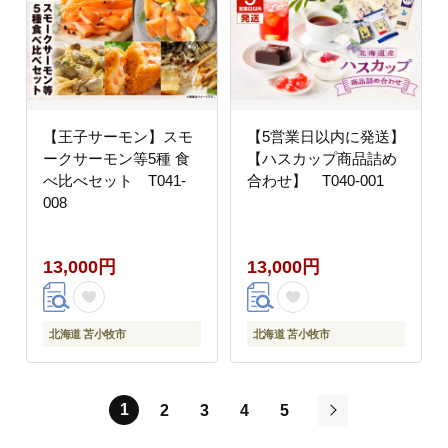
【王子サーモン】スモ
【5営業日以内に発送】
ークサーモン等5種 食
【ハスカップ商品詰め
べ比べセット T041-
合わせ】 T040-001
008
13,000円
13,000円
北海道 苫小牧市
北海道 苫小牧市
1
2
3
4
5
次