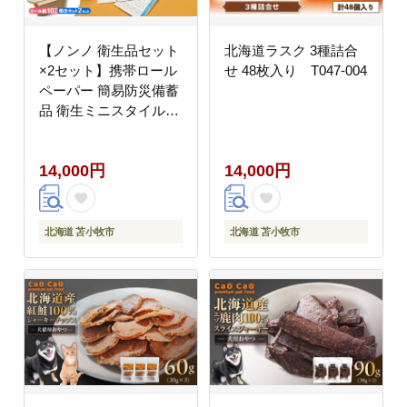
【ノンノ 衛生品セット
北海道ラスク 3種詰合
×2セット】携帯ロール
せ 48枚入り T047-004
ペーパー 簡易防災備蓄
品 衛生ミニスタイル
T021-004
14,000円
14,000円
北海道 苫小牧市
北海道 苫小牧市