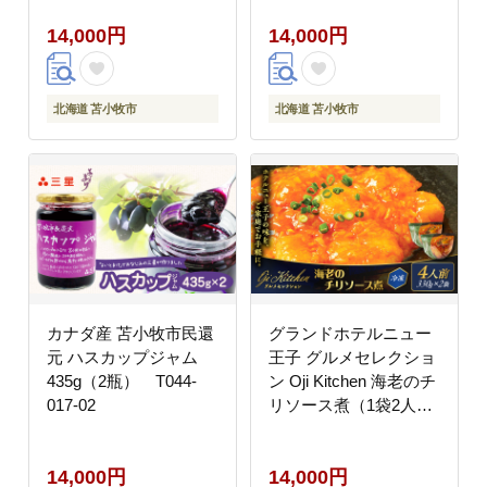
14,000円
14,000円
北海道 苫小牧市
北海道 苫小牧市
カナダ産 苫小牧市民還
グランドホテルニュー
元 ハスカップジャム
王子 グルメセレクショ
435g（2瓶） T044-
ン Oji Kitchen 海老のチ
017-02
リソース煮（1袋2人
前）×2袋 T048-011-
02
14,000円
14,000円