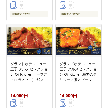
北海道 苫小牧市
北海道 苫小牧市
グランドホテルニュー
グランドホテルニュー
王子 グルメセレクショ
王子 グルメセレクショ
ン Oji Kitchen ビーフス
ン Oji Kitchen 海老のチ
トロガノフ （1袋2人
リソース煮とビーフス
前）×2袋 T048-012-
トロガノフのセット（1
02
袋2人前）×各1袋
14,000円
14,000円
T048-013-01