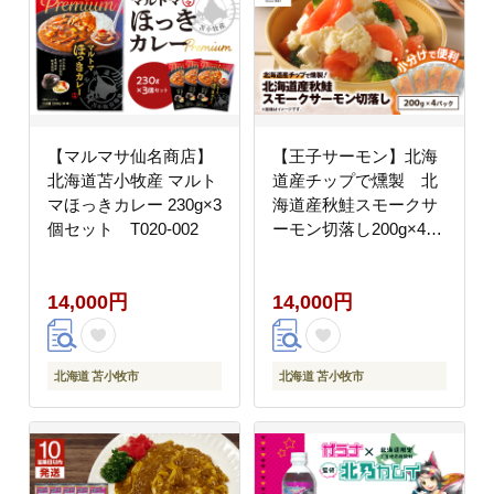
【マルマサ仙名商店】
【王子サーモン】北海
北海道苫小牧産 マルト
道産チップで燻製 北
マほっきカレー 230g×3
海道産秋鮭スモークサ
個セット T020-002
ーモン切落し200g×4個
セット T041-016
14,000円
14,000円
北海道 苫小牧市
北海道 苫小牧市