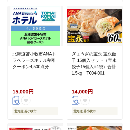
北海道苫小牧市ANAト
ぎょうざの宝永 宝永餃
ラベラーズホテル割引
子 15個入セット（宝永
クーポン4,500点分
餃子15個入×4袋）合計
1.5kg T004-001
15,000円
14,000円
北海道 苫小牧市
北海道 苫小牧市