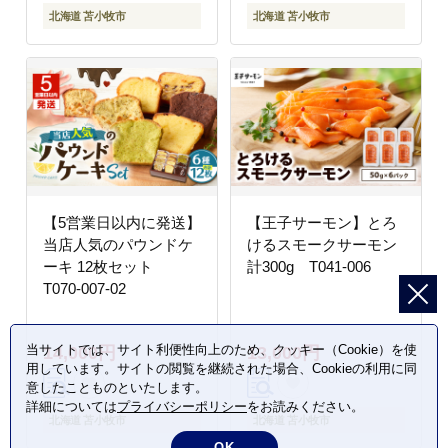
北海道 苫小牧市
北海道 苫小牧市
【5営業日以内に発送】
【王子サーモン】とろ
当店人気のパウンドケ
けるスモークサーモン
ーキ 12枚セット
計300g T041-006
T070-007-02
当サイトでは、サイト利便性向上のため、クッキー（Cookie）を使
14,000円
13,000円
用しています。サイトの閲覧を継続された場合、Cookieの利用に同
意したことものといたします。
詳細については
プライバシーポリシー
をお読みください。
北海道 苫小牧市
北海道 苫小牧市
OK