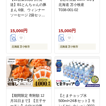
送】B1とんちゃんの豚
北海道 苫小牧産
まん 6個、ウィンナー
T038-001-02
ソーセージ 2袋セッ
ト T010-002-02
15,000円
15,000円
北海道 苫小牧市
北海道 苫小牧市
【期間限定 寄附額 12
【とまチョップ水
月31日まで】【王子サ
500ml×24本セット】モ
ーモン】小分けで便
ンドセレクション2022