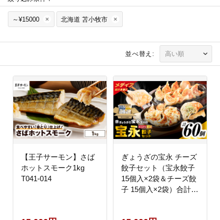
～¥15000
北海道 苫小牧市
並べ替え:
【王子サーモン】さば
ぎょうざの宝永 チーズ
ホットスモーク1kg
餃子セット（宝永餃子
T041-014
15個入×2袋＆チーズ餃
子 15個入×2袋）合計
1.5kg T004-002