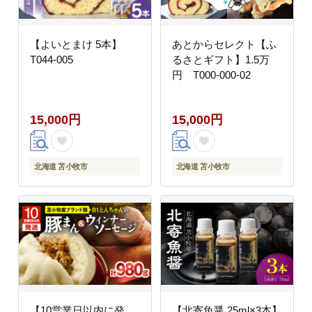
【よいとまけ 5本】
あとからセレクト【ふ
T044-005
るさとギフト】1.5万
円 T000-000-02
15,000円
15,000円
北海道 苫小牧市
北海道 苫小牧市
【10営業日以内に発
【北寄魚醤 25ml×3本】