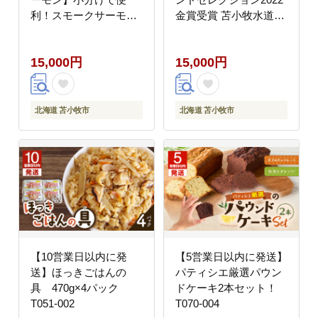
利！スモークサーモン
金賞受賞 苫小牧水道
切落し 200g×3パック
水 T042-010
（計600g） T041-
15,000円
15,000円
004-cp
北海道 苫小牧市
北海道 苫小牧市
【10営業日以内に発
【5営業日以内に発送】
送】ほっきごはんの
パティシエ厳選パウン
具 470g×4パック
ドケーキ2本セット！
T051-002
T070-004