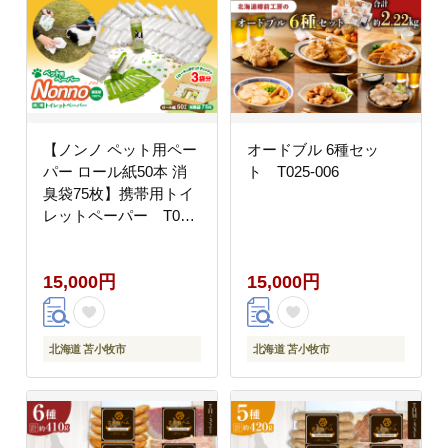
【ノンノ ペット用ペー
オードブル 6種セッ
パー ロール紙50本 消
ト T025-006
臭袋75枚】携帯用トイ
レットペーパー T021-
003
15,000円
15,000円
北海道 苫小牧市
北海道 苫小牧市