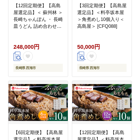
【12回定期便】【高島
【3回定期便】【高島屋
屋選定品】＜ 蘇州林 ＞
選定品】＜料亭坂本屋
長崎ちゃんぽん ・ 長崎
＞角煮めし10個入り＜
皿うどん 詰め合わせ
高島屋＞ [CFQ088]
（各3個） ＜高島屋＞
[CFQ087]
248,000円
50,000円
長崎県 西海市
長崎県 西海市
【6回定期便】【高島屋
【12回定期便】【高島
選定品】＜料亭坂本屋
屋選定品】＜料亭坂本