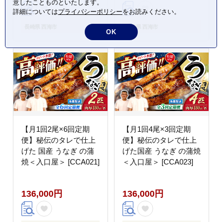
意したことものといたします。
詳細については
プライバシーポリシー
をお読みください。
長崎県 西海市
長崎県 西海市
OK
【月1回2尾×6回定期
【月1回4尾×3回定期
便】秘伝のタレで仕上
便】秘伝のタレで仕上
げた 国産 うなぎ の蒲
げた国産 うなぎ の蒲焼
焼＜入口屋＞ [CCA021]
＜入口屋＞ [CCA023]
136,000円
136,000円