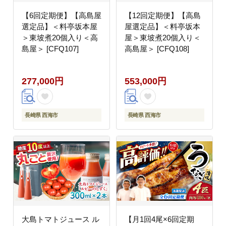
【6回定期便】【高島屋
【12回定期便】【高島
選定品】＜料亭坂本屋
屋選定品】＜料亭坂本
＞東坡煮20個入り＜高
屋＞東坡煮20個入り＜
島屋＞ [CFQ107]
高島屋＞ [CFQ108]
277,000円
553,000円
長崎県 西海市
長崎県 西海市
大島トマトジュース ル
【月1回4尾×6回定期