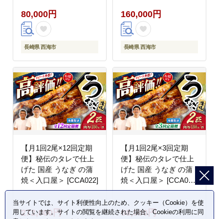
80,000円
160,000円
長崎県 西海市
長崎県 西海市
【月1回2尾×12回定期
【月1回2尾×3回定期
便】秘伝のタレで仕上
便】秘伝のタレで仕上
げた 国産 うなぎ の蒲
げた 国産 うなぎ の蒲
焼＜入口屋＞ [CCA022]
焼＜入口屋＞ [CCA020]
うなぎ
当サイトでは、サイト利便性向上のため、クッキー（Cookie）を使
272,000円
68,000円
用しています。サイトの閲覧を継続された場合、Cookieの利用に同