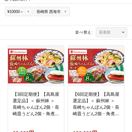
¥10000～
長崎県 西海市
並べ替え:
【3回定期便】【高島屋
【6回定期便】【高島屋
選定品】＜ 蘇州林 ＞
選定品】＜ 蘇州林 ＞
長崎ちゃんぽん2個・長
長崎ちゃんぽん2個・長
崎皿うどん2個・角煮割
崎皿うどん2個・角煮割
包4個 詰め合せ ＜高島
包4個 詰め合せ ＜高島
屋＞ [CFQ073]
屋＞ [CFQ074]