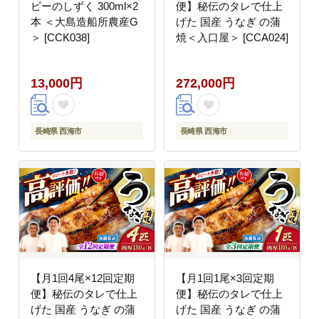
ビーのしずく 300ml×2
便】秘伝のタレで仕上
本 ＜大島造船所農産G
げた 国産 うなぎ の蒲
＞ [CCK038]
焼＜入口屋＞ [CCA024]
13,000円
272,000円
長崎県 西海市
長崎県 西海市
【月1回4尾×12回定期
【月1回1尾×3回定期
便】秘伝のタレで仕上
便】秘伝のタレで仕上
げた 国産 うなぎ の蒲
げた 国産 うなぎ の蒲