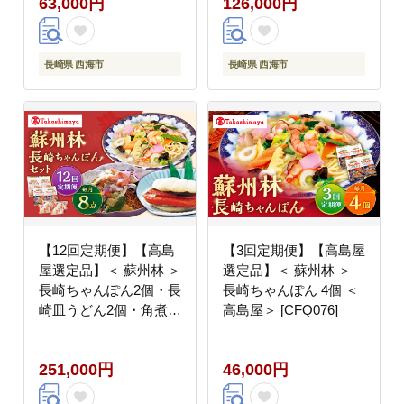
63,000円
126,000円
長崎県 西海市
長崎県 西海市
【12回定期便】【高島
【3回定期便】【高島屋
屋選定品】＜ 蘇州林 ＞
選定品】＜ 蘇州林 ＞
長崎ちゃんぽん2個・長
長崎ちゃんぽん 4個 ＜
崎皿うどん2個・角煮割
高島屋＞ [CFQ076]
包4個 詰め合せ ＜高島
屋＞ [CFQ075]
251,000円
46,000円