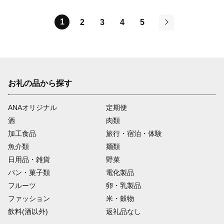
1
2
3
4
5
次
お礼の品から探す
ANAオリジナル
定期便
酒
肉類
加工食品
旅行・宿泊・体験
魚介類
麺類
日用品・雑貨
野菜
パン・菓子類
電化製品
フルーツ
卵・乳製品
ファッション
米・穀物
飲料(酒以外)
返礼品なし