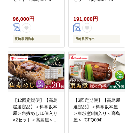
[CFQ091]
[CFQ092]
96,000円
191,000円
長崎県 西海市
長崎県 西海市
【12回定期便】【高島
【3回定期便】【高島屋
屋選定品】＜料亭坂本
選定品】＜料亭坂本屋
屋＞角煮めし10個入り
＞東坡煮8個入り＜高島
×2セット＜高島屋＞
屋＞ [CFQ094]
[CFQ093]