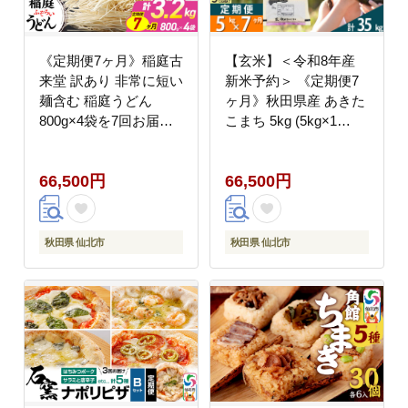
《定期便7ヶ月》稲庭古
【玄米】＜令和8年産
来堂 訳あり 非常に短い
新米予約＞ 《定期便7
麺含む 稲庭うどん
ヶ月》秋田県産 あきた
800g×4袋を7回お届け
こまち 5kg (5kg×1
計22.4kg 伝統製法認定
袋)×7回 5キロ お米 匠
稲庭古来うどん [乾麺
[サンファーム西木米
66,500円
66,500円
干麺 干し麺 細麺 無添
5kg 米 5kg 米 5kg定
加 時短 離乳食 介護食
期便 お米定期便 玄米
カット手間なし ご当地
あきたこまち ごはん 米
お取り寄せ 手綯 てない
お米]
秋田県 仙北市
秋田県 仙北市
稲庭饂飩 7か月 7ヵ月 7
カ月 7ケ月]