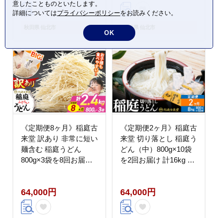
意したことものといたします。
時短 離乳食 介護食 カ
詳細については
プライバシーポリシー
をお読みください。
ット手間なし ご当地 お
取り寄せ 手綯 てない
秋田県 仙北市
秋田県 仙北市
OK
稲庭饂飩 10か月 10ヵ
月 10カ月 10ケ月]
《定期便8ヶ月》稲庭古
《定期便2ヶ月》稲庭古
来堂 訳あり 非常に短い
来堂 切り落とし 稲庭う
麺含む 稲庭うどん
どん（中）800g×10袋
800g×3袋を8回お届け
を2回お届け 計16kg 伝
計19.2kg 伝統製法認定
統製法認定 稲庭古来う
稲庭古来うどん [乾麺
どん [乾麺 干麺 干し麺
64,000円
64,000円
干麺 干し麺 細麺 無添
細麺 無添加 防災 災害
加 時短 離乳食 介護食
備蓄 ローリングストッ
カット手間なし ご当地
ク ご当地 お取り寄せ