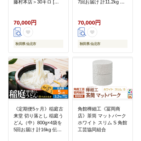
藤村本店＞30キロ [食
7回お届け 計11.2kg 伝
味ランキング 特A 通算
統製法認定 稲庭古来う
23回 産地 秋田県 仙北
どん [乾麺 干麺 干し麺
70,000円
70,000円
市 産米 お米]
細麺 無添加 防災 災害
備蓄 ローリングストッ
ク ご当地 お取り寄せ
手綯 てない 稲庭饂飩 7
秋田県 仙北市
秋田県 仙北市
か月 7ヵ月 7カ月 7ケ
月]
《定期便5ヶ月》稲庭古
角館樺細工《冨岡商
来堂 切り落とし 稲庭う
店》茶筒 マットバーク
どん（中）800g×4袋を
ホワイト スリム S 角館
5回お届け 計16kg 伝統
工芸協同組合
製法認定 稲庭古来うど