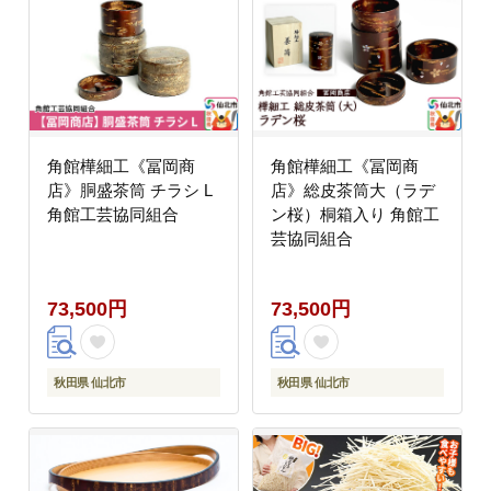
角館樺細工《冨岡商
角館樺細工《冨岡商
店》胴盛茶筒 チラシ L
店》総皮茶筒大（ラデ
角館工芸協同組合
ン桜）桐箱入り 角館工
芸協同組合
73,500円
73,500円
秋田県 仙北市
秋田県 仙北市