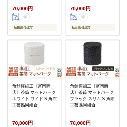
ん [乾麺 干麺 干し麺 細
70,000円
70,000円
麺 無添加 防災 災害 備
蓄 ローリングストック
ご当地 お取り寄せ 手綯
てない 稲庭饂飩 5か月
秋田県 仙北市
秋田県 仙北市
5ヵ月 5カ月 5ケ月]
角館樺細工《冨岡商
角館樺細工《冨岡商
店》茶筒 マットバーク
店》茶筒 マットバーク
ホワイト ワイド S 角館
ブラック スリム S 角館
工芸協同組合
工芸協同組合
70,000円
70,000円