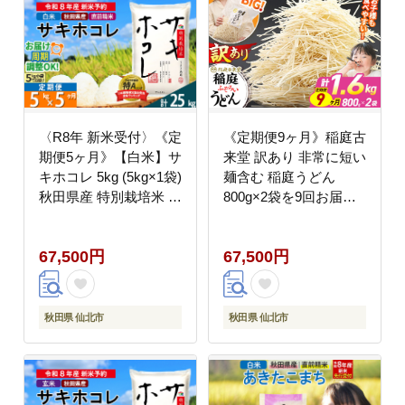
〈R8年 新米受付〉《定
《定期便9ヶ月》稲庭古
期便5ヶ月》【白米】サ
来堂 訳あり 非常に短い
キホコレ 5kg (5kg×1袋)
麺含む 稲庭うどん
秋田県産 特別栽培米 令
800g×2袋を9回お届け
和8年産 お米 毎月・隔
計14.4kg 伝統製法認定
月お届けも可 [秋田県
稲庭古来うどん [乾麺
67,500円
67,500円
ブランド米 お米 ごはん
干麺 干し麺 細麺 無添
精米 さきほこれ 咲きほ
加 時短 離乳食 介護食
これ]
カット手間なし ご当地
お取り寄せ 手綯 てない
秋田県 仙北市
秋田県 仙北市
稲庭饂飩 9か月 9ヵ月 9
カ月 9ケ月]