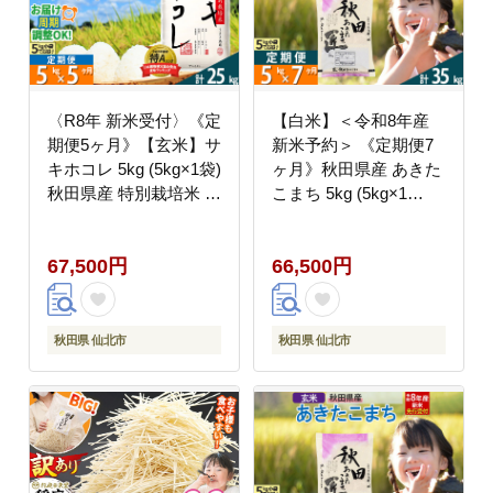
〈R8年 新米受付〉《定
【白米】＜令和8年産
期便5ヶ月》【玄米】サ
新米予約＞ 《定期便7
キホコレ 5kg (5kg×1袋)
ヶ月》秋田県産 あきた
秋田県産 特別栽培米 令
こまち 5kg (5kg×1
和8年産 お米 毎月・隔
袋)×7回 5キロ お米 匠
月お届けも可 [秋田県
[サンファーム西木 米
67,500円
66,500円
ブランド米 お米 ごはん
5kg 米 5kg 米 5kg定
さきほこれ 咲きほこれ]
期便 お米定期便 白米
あきたこまち ごはん 米
お米 精米5kg]
秋田県 仙北市
秋田県 仙北市