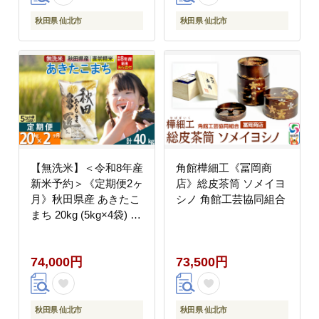
白米 あきたこまち ごは
玄米 あきたこまち ごは
ん 米 お米 精米10kg]
ん 米 お米]
秋田県 仙北市
秋田県 仙北市
【無洗米】＜令和8年産
角館樺細工《冨岡商
新米予約＞《定期便2ヶ
店》総皮茶筒 ソメイヨ
月》秋田県産 あきたこ
シノ 角館工芸協同組合
まち 20kg (5kg×4袋) ×2
回 20キロ お米 匠 [サン
ファーム西木 定期便 お
74,000円
73,500円
米定期便 無洗米 あきた
こまち ごはん 米 お米]
秋田県 仙北市
秋田県 仙北市