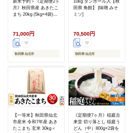
新米予約＞《定期便2ヶ
10kg ダンボール入【秋
月》秋田県産 あきたこ
田県 角館】 [味噌 みそ
まち 20kg (5kg×4袋)×2
ミソ]
回 20キロ お米 匠 [サン
ファーム西木定期便 お
71,000円
70,500円
米定期便 玄米 あきたこ
まち ごはん 米 お米]
秋田県 仙北市
秋田県 仙北市
【一等米】秋田県仙北
《定期便7ヶ月》稲庭古
市産米 令和7年産 あき
来堂 切り落とし 稲庭う
たこまち 玄米 30kg＜
どん（中）800g×2袋を