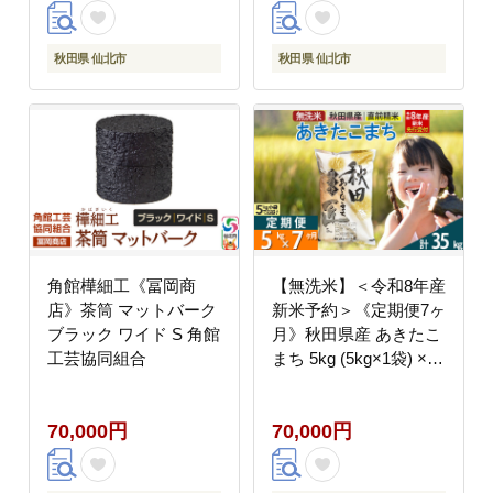
秋田県 仙北市
秋田県 仙北市
角館樺細工《冨岡商
【無洗米】＜令和8年産
店》茶筒 マットバーク
新米予約＞《定期便7ヶ
ブラック ワイド S 角館
月》秋田県産 あきたこ
工芸協同組合
まち 5kg (5kg×1袋) ×7
回 5キロ お米 匠 [サン
ファーム西木 米5kg 米
70,000円
70,000円
5kg 米 5kg定期便 お
米定期便 あきたこまち
ごはん 米 お米]