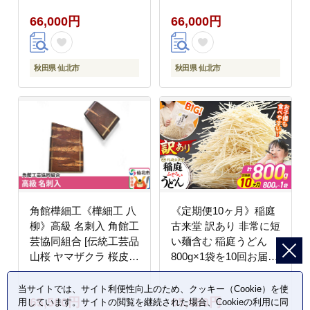
ん [パックライス 200g
66,000円
66,000円
あきたこまち ご飯 ご飯
パック ごはんパック パ
ック レトルト 米 非常
食 備蓄]
秋田県 仙北市
秋田県 仙北市
角館樺細工《樺細工 八
《定期便10ヶ月》稲庭
柳》高級 名刺入 角館工
古来堂 訳あり 非常に短
芸協同組合 [伝統工芸品
い麺含む 稲庭うどん
山桜 ヤマザクラ 桜皮
800g×1袋を10回お届け
樺細工 かばざいく カバ
計8kg 伝統製法認定 稲
ザイク]
庭古来うどん [乾麺 干
当サイトでは、サイト利便性向上のため、クッキー（Cookie）を使
65,500円
65,000円
麺 干し麺 細麺 無添加
用しています。サイトの閲覧を継続された場合、Cookieの利用に同