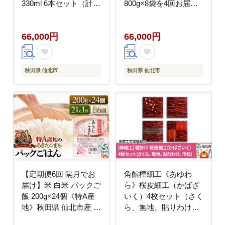
330ml 6本セット（計36
800g×8袋を4回お届け
本）
計25.6kg 伝統製法認定
稲庭古来うどん [乾麺
66,000円
66,000円
干麺 干し麺 細麺 無添
加 時短 離乳食 介護食
カット手間なし ご当地
お取り寄せ 手綯 てない
秋田県 仙北市
秋田県 仙北市
稲庭饂飩 4か月 4ヵ月 4
カ月 4ケ月]
【定期便6回 隔月でお
角館樺細工《あゆわ
届け】米 白米 パックご
ら》桜皮細工（かばざ
飯 200g×24個《特A産
いく）4枚セット（さく
地》秋田県 仙北市産 あ
ら、無地、貼りわけ、
きたこまち パックごは
市松）