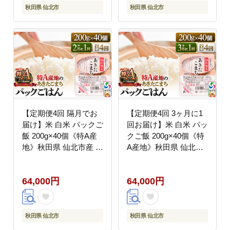
お取り寄せ 手綯 てない
手綯 てない 稲庭饂飩 2
秋田県 仙北市
秋田県 仙北市
稲庭饂飩 8か月 8ヵ月 8
か月 2ヵ月 2カ月 2ケ
カ月 8ケ月]
月]
【定期便4回 隔月でお
【定期便4回 3ヶ月に1
届け】米 白米 パックご
回お届け】米 白米 パッ
飯 200g×40個《特A産
クご飯 200g×40個《特
地》秋田県 仙北市産 あ
A産地》秋田県 仙北市
きたこまち パックごは
産 あきたこまち パック
ん [パックライス 200g
ごはん [パックライス
64,000円
64,000円
あきたこまち ご飯 ご飯
200g あきたこまち ご
パック ごはんパック パ
飯 ご飯パック ごはんパ
ック レトルト 米 非常
ック パック レトルト
食 備蓄]
米 非常食 備蓄]
秋田県 仙北市
秋田県 仙北市