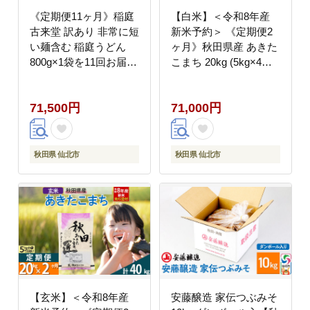
《定期便11ヶ月》稲庭
【白米】＜令和8年産
古来堂 訳あり 非常に短
新米予約＞ 《定期便2
い麺含む 稲庭うどん
ヶ月》秋田県産 あきた
800g×1袋を11回お届け
こまち 20kg (5kg×4
計8.8kg 伝統製法認定
袋)×2回 20キロ お米 匠
稲庭古来うどん [乾麺
[サンファーム西木 定期
71,500円
71,000円
干麺 干し麺 細麺 無添
便 お米定期便 白米 あ
加 時短 離乳食 介護食
きたこまち ごはん 米
カット手間なし ご当地
お米 精米20kg]
お取り寄せ 手綯 てない
秋田県 仙北市
秋田県 仙北市
稲庭饂飩 11か月 11ヵ
月 11カ月 11ケ月]
【玄米】＜令和8年産
安藤醸造 家伝つぶみそ