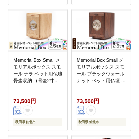
Memorial Box Small メ
Memorial Box Small メ
モリアルボックス スモ
モリアルボックス スモ
ール ナラ ペット用仏壇
ール ブラックウォール
骨壷収納 （骨壷2寸～
ナット ペット用仏壇 骨
2.5寸用）秋田県 仙北
壷収納 （骨壷2寸～2.5
市 ＜あきた芸術村 森林
寸用）秋田県 仙北市 ＜
73,500円
73,500円
工芸館＞
あきた芸術村 森林工芸
館＞
秋田県 仙北市
秋田県 仙北市