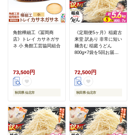
角館樺細工《冨岡商
《定期便5ヶ月》稲庭古
店》トレイ カサネガサ
来堂 訳あり 非常に短い
ネ 小 角館工芸協同組合
麺含む 稲庭うどん
800g×7袋を5回お届け
計28kg 伝統製法認定
稲庭古来うどん [乾麺
73,500円
72,500円
干麺 干し麺 細麺 無添
加 時短 離乳食 介護食
カット手間なし ご当地
お取り寄せ 手綯 てない
秋田県 仙北市
秋田県 仙北市
稲庭饂飩 5か月 5ヵ月 5
カ月 5ケ月]