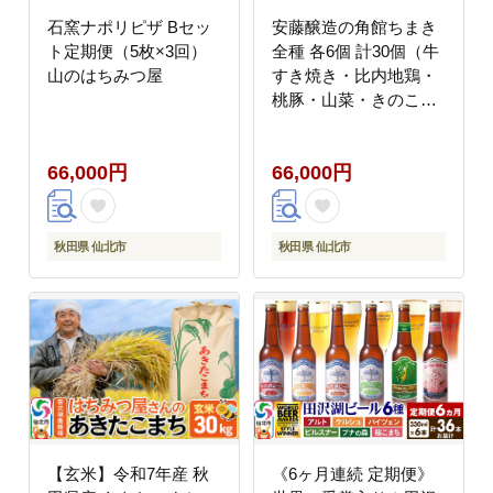
石窯ナポリピザ Bセッ
安藤醸造の角館ちまき
ト定期便（5枚×3回）
全種 各6個 計30個（牛
山のはちみつ屋
すき焼き・比内地鶏・
桃豚・山菜・きのこ）
秋田県 角館 詰め合わせ
セット
66,000円
66,000円
秋田県 仙北市
秋田県 仙北市
【玄米】令和7年産 秋
《6ヶ月連続 定期便》