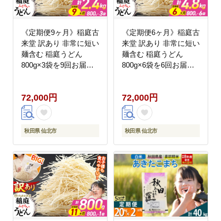
《定期便9ヶ月》稲庭古
《定期便6ヶ月》稲庭古
来堂 訳あり 非常に短い
来堂 訳あり 非常に短い
麺含む 稲庭うどん
麺含む 稲庭うどん
800g×3袋を9回お届け
800g×6袋を6回お届け
計21.6kg 伝統製法認定
計28.8kg 伝統製法認定
稲庭古来うどん [乾麺
稲庭古来うどん [乾麺
72,000円
72,000円
干麺 干し麺 細麺 無添
干麺 干し麺 細麺 無添
加 時短 離乳食 介護食
加 時短 離乳食 介護食
カット手間なし ご当地
カット手間なし ご当地
お取り寄せ 手綯 てない
お取り寄せ 手綯 てない
秋田県 仙北市
秋田県 仙北市
稲庭饂飩 9か月 9ヵ月 9
稲庭饂飩 6か月 6ヵ月 6
カ月 9ケ月]
カ月 6ケ月]