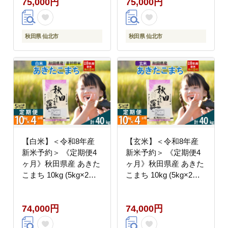
75,000円
75,000円
干麺 干し麺 細麺 無添
干麺 干し麺 細麺 無添
加 時短 離乳食 介護食
加 時短 離乳食 介護食
カット手間なし ご当地
カット手間なし ご当地
お取り寄せ 手綯 てない
お取り寄せ 手綯 てない
秋田県 仙北市
秋田県 仙北市
稲庭饂飩 10か月 10ヵ
稲庭饂飩 3か月 3ヵ月 3
月 10カ月 10ケ月]
カ月 3ケ月]
【白米】＜令和8年産
【玄米】＜令和8年産
新米予約＞ 《定期便4
新米予約＞ 《定期便4
ヶ月》秋田県産 あきた
ヶ月》秋田県産 あきた
こまち 10kg (5kg×2
こまち 10kg (5kg×2
袋)×4回 10キロ お米 匠
袋)×4回 10キロ お米 匠
[サンファーム西木「米
[サンファーム西木「米
74,000円
74,000円
10kg 」米 10kg 米
10kg 」米 10kg 米
10kg定期便 お米定期便
10kg定期便 お米定期便