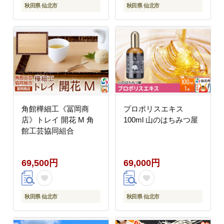
秋田県 仙北市
秋田県 仙北市
角館樺細工《冨岡商
プロポリスエキス
店》トレイ 開花 M 角
100ml 山のはちみつ屋
館工芸協同組合
69,500円
69,000円
秋田県 仙北市
秋田県 仙北市