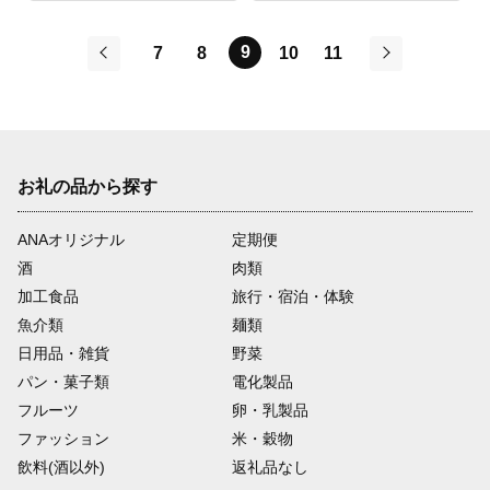
9
7
8
10
11
前
次
お礼の品から探す
ANAオリジナル
定期便
酒
肉類
加工食品
旅行・宿泊・体験
魚介類
麺類
日用品・雑貨
野菜
パン・菓子類
電化製品
フルーツ
卵・乳製品
ファッション
米・穀物
飲料(酒以外)
返礼品なし