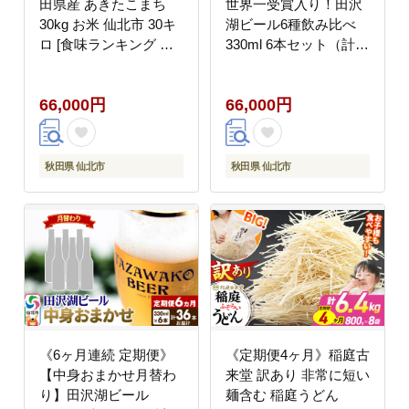
田県産 あきたこまち
世界一受賞入り！田沢
30kg お米 仙北市 30キ
湖ビール6種飲み比べ
ロ [食味ランキング 特A
330ml 6本セット（計36
通算23回 産地 秋田県
本）
仙北市 産米 お米]
66,000円
66,000円
秋田県 仙北市
秋田県 仙北市
《6ヶ月連続 定期便》
《定期便4ヶ月》稲庭古
【中身おまかせ月替わ
来堂 訳あり 非常に短い
り】田沢湖ビール
麺含む 稲庭うどん