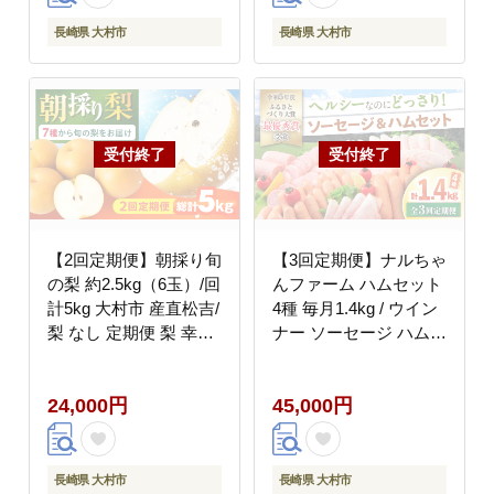
ナシ イチゴ 果物 フル
ーツ 春フルーツ 夏フル
長崎県 大村市
長崎県 大村市
ーツ 秋フルーツ 冬フル
ーツ 産地直送
[ACAA494]
【2回定期便】朝採り旬
【3回定期便】ナルちゃ
の梨 約2.5kg（6玉）/回
んファーム ハムセット
計5kg 大村市 産直松吉/
4種 毎月1.4kg / ウイン
梨 なし 定期便 梨 幸水
ナー ソーセージ ハム /
豊水 秋麗 あきづき 新
大村市 / おおむら夢フ
高 20世紀 二十世紀 か
ァームシュシュ
24,000円
45,000円
んた [ACZC012]
[ACAA350]
長崎県 大村市
長崎県 大村市