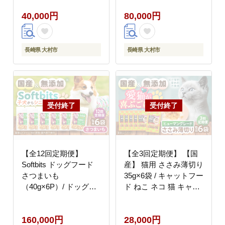
やつ ペットフード / 大
やつ ペットフード / 大
40,000円
80,000円
村市 / サポート
村市 / サポート
[ACAM040]
[ACAM041]
長崎県 大村市
長崎県 大村市
【全12回定期便】
【全3回定期便】 【国
Softbits ドッグフード
産】 猫用 ささみ薄切り
さつまいも
35g×6袋 / キャットフー
（40g×6P）/ ドッグフ
ド ねこ ネコ 猫 キャッ
ード 犬 いぬ ドッグ お
ト おやつ ペットフード
やつ ペットフード / 大
ペット / 大村市 / サポ
160,000円
28,000円
村市 / サポート
ート [ACAM058]