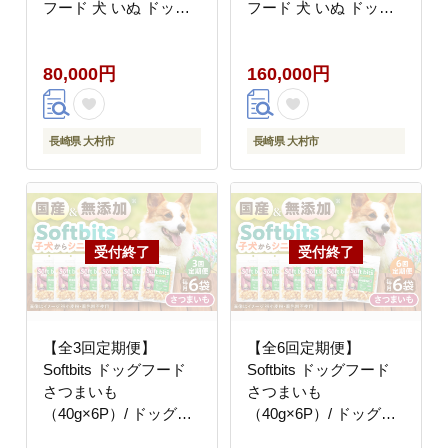
フード 犬 いぬ ドッグ
フード 犬 いぬ ドッグ
おやつ ペットフード /
おやつ ペットフード /
大村市 / サポート
大村市 / サポート
80,000円
160,000円
[ACAM038]
[ACAM039]
長崎県 大村市
長崎県 大村市
【全3回定期便】
【全6回定期便】
Softbits ドッグフード
Softbits ドッグフード
さつまいも
さつまいも
（40g×6P）/ ドッグフ
（40g×6P）/ ドッグフ
ード 犬 いぬ ドッグ お
ード 犬 いぬ ドッグ お