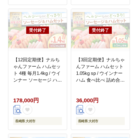
【12回定期便】ナルち
【3回定期便】ナルちゃ
ゃんファーム ハムセッ
んファーム ハムセット
ト 4種 毎月1.4kg / ウイ
1.05kg sp / ウインナー
ンナー ソーセージ ハム
ハム 食べ比べ 詰め合わ
/ 大村市 / おおむら夢フ
せ / 大村市 / おおむら
ァームシュシュ
夢ファームシュシュ
178,000円
36,000円
[ACAA352]
[ACAA347]
長崎県 大村市
長崎県 大村市