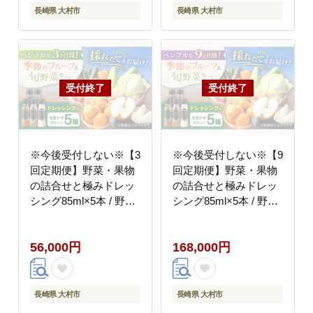
長崎県 大村市
長崎県 大村市
※今後受付しない※【3
※今後受付しない※【9
回定期便】野菜・果物
回定期便】野菜・果物
の詰合せと極みドレッ
の詰合せと極みドレッ
シング85ml×5本 / 野菜
シング85ml×5本 / 野菜
やさい 果物 くだもの
やさい 果物 くだもの
フルーツ ふるーつ ドレ
フルーツ ふるーつ ドレ
56,000円
168,000円
ッシング / 大村市 / お
ッシング / 大村市 / お
おむら夢ファームシュ
おむら夢ファームシュ
シュ [ACAA218]
シュ [ACAA220]
長崎県 大村市
長崎県 大村市