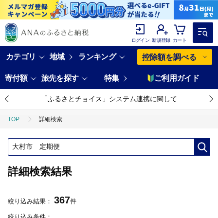
ログイン
新規登録
カート
カテゴリ
地域
ランキング
控除額を調べる
寄付額
旅先を探す
特集
ご利用ガイド
「ふるさとチョイス」システム連携に関して
TOP
詳細検索
詳細検索結果
367
絞り込み結果：
件
絞り込み条件：