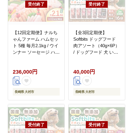
【12回定期便】ナルち
【全3回定期便】
ゃんファーム ハムセッ
Softbits ドッグフード
ト 5種 毎月2.1kg / ウイ
肉アソート（40g×6P）
ンナー ソーセージ ハム
/ ドッグフード 犬 いぬ
/ 大村市 / おおむら夢フ
ドッグ おやつ ペットフ
ァームシュシュ
ード / 大村市 / サポー
236,000円
40,000円
[ACAA355]
ト [ACAM031]
長崎県 大村市
長崎県 大村市