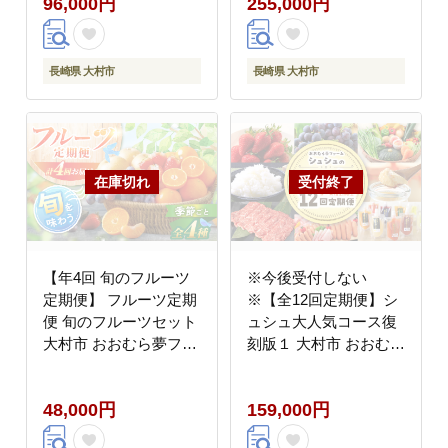
96,000円
255,000円
牛 ステーキ 希少部位/
ビ・ロース・モモ・切
大村市 かとりストアー
り落とし） / 牛肉 ハン
[ACAN063]
バーグ はんばーぐ おか
ず 惣菜 小分け やきに
長崎県 大村市
長崎県 大村市
く もも 和牛 ステーキ
切り落し/大村市 かとり
ストアー [ACAN068]
【年4回 旬のフルーツ
※今後受付しない
定期便】 フルーツ定期
※【全12回定期便】シ
便 旬のフルーツセット
ュシュ大人気コース復
大村市 おおむら夢ファ
刻版１ 大村市 おおむら
ームシュシュ/フルーツ
夢ファームシュシュ
定期便 旬のフルーツ い
[ACAA093]
48,000円
159,000円
ちご 苺 ぶどう 梨 なし
みかん ミカン ブドウ