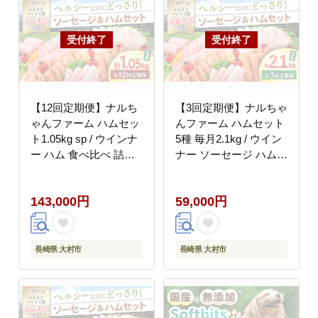
【12回定期便】ナルち
【3回定期便】ナルちゃ
ゃんファーム ハムセッ
んファーム ハムセット
ト1.05kg sp / ウインナ
5種 毎月2.1kg / ウイン
ー ハム 食べ比べ 詰め
ナー ソーセージ ハム /
合わせ / 大村市 / おお
大村市 / おおむら夢フ
むら夢ファームシュシ
ァームシュシュ
143,000円
59,000円
ュ [ACAA349]
[ACAA353]
長崎県 大村市
長崎県 大村市