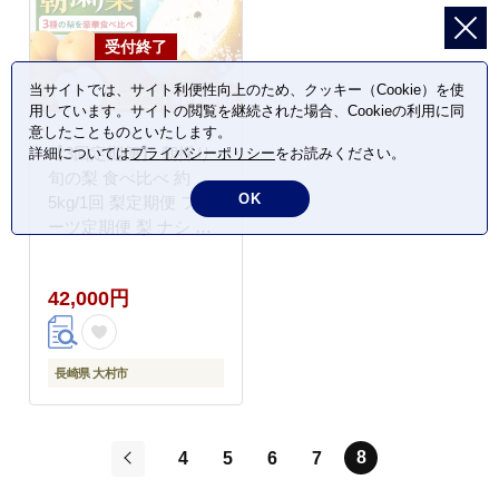
当サイトでは、サイト利便性向上のため、クッキー（Cookie）を使
用しています。サイトの閲覧を継続された場合、Cookieの利用に同
意したことものといたします。
【3回定期便】 朝採り
詳細については
プライバシーポリシー
をお読みください。
旬の梨 食べ比べ 約
OK
5kg/1回 梨定期便 フル
ーツ定期便 梨 ナシ な
し フルーツ 果物 / 大村
市 / 産直松吉
42,000円
[ACZC010]
長崎県 大村市
8
4
5
6
7
前