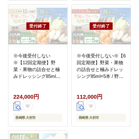
※今後受付しない
※今後受付しない※【6
※【12回定期便】野
回定期便】野菜・果物
菜・果物の詰合せと極
の詰合せと極みドレッ
みドレッシング85ml×5
シング85ml×5本 / 野菜
本 / 野菜 やさい 果物
やさい 果物 くだもの
くだもの フルーツ ふる
フルーツ ふるーつ ドレ
224,000円
112,000円
ーつ ドレッシング / 大
ッシング / 大村市 / お
村市 / おおむら夢ファ
おむら夢ファームシュ
ームシュシュ
シュ [ACAA219]
[ACAA221]
長崎県 大村市
長崎県 大村市