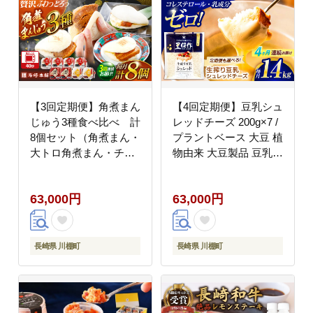
【3回定期便】角煮まん
【4回定期便】豆乳シュ
じゅう3種食べ比べ 計
レッドチーズ 200g×7 /
8個セット（角煮まん・
プラントベース 大豆 植
大トロ角煮まん・チー
物由来 大豆製品 豆乳チ
ズ角煮まん）【株式会
ーズ シュレッド ヴィー
社岩崎食品】 [OCT034]
ガン 植物性 乳アレルギ
63,000円
63,000円
/ 角煮まん かくにまん
ー対応 ヘルシー コレス
じゅう 角煮 角煮饅頭
テロールゼロ ソイミル
かくに かくに 饅頭 ま
ク 健康 乳製品不使用
んじゅう
低カロリー パック【大
長崎県 川棚町
長崎県 川棚町
屋食品工業】 [OAB057]