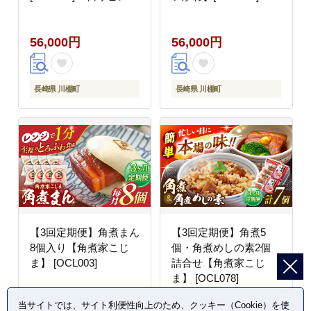
テーキ ヒレ ヘレ 牛肉
ブロースステーキ 牛肉
ヒレステーキ
高級 上質 リブロースス
56,000円
56,000円
テーキ リブステーキ
長崎県 川棚町
長崎県 川棚町
【3回定期便】角煮まん
【3回定期便】角煮5
8個入り【角煮家こじ
個・角煮めしの素2個
ま】 [OCL003]
詰合せ【角煮家こじ
ま】 [OCL078]
当サイトでは、サイト利便性向上のため、クッキー（Cookie）を使