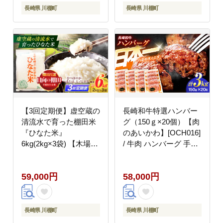
長崎県 川棚町
長崎県 川棚町
【3回定期便】虚空蔵の
長崎和牛特選ハンバー
清流水で育った棚田米
グ（150ｇ×20個）【肉
『ひなた米』
のあいかわ】[OCH016]
6kg(2kg×3袋) 【木場中
/ 牛肉 ハンバーグ 手ご
山間管理組合】
ねハンバーグ 牛肉
[OCM019]
100%
59,000円
58,000円
長崎県 川棚町
長崎県 川棚町