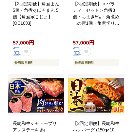
【3回定期便】角煮まん
【3回定期便】＜バラエ
5個・角煮そぼろまん 5
ティーセット＞角煮3
個【角煮家こじま】
個・ちまき5個・角煮め
[OCL093]
しの素1個・角煮切り落
し1個【角煮家こじま】
[OCL098]
57,000円
57,000円
長崎県 川棚町
長崎県 川棚町
長崎和牛シャトーブリ
【3回定期便】長崎和牛
アンステーキ 約
ハンバーグ (150g×10