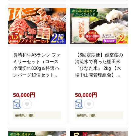
長崎和牛A5ランク ファ
【6回定期便】虚空蔵の
ミリーセット（ロース
清流水で育った棚田米
小間切れ800g＆特選ハ
『ひなた米』 2kg 【木
ンバーグ10個セット）
場中山間管理組合】
【肉のあいかわ】
[OCM006]
[OCH028] / 長崎和牛 食
58,000円
58,000円
べ比べ ハンバーグ 切り
落とし きりおとし はん
ばーぐ
長崎県 川棚町
長崎県 川棚町