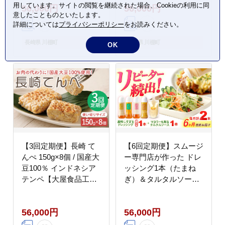
用しています。サイトの閲覧を継続された場合、Cookieの利用に同
56,000円
56,000円
意したことものといたします。
詳細については
プライバシーポリシー
をお読みください。
長崎県 川棚町
長崎県 川棚町
OK
【3回定期便】長崎 て
【6回定期便】スムージ
んぺ 150g×8個 / 国産大
ー専門店が作った ドレ
豆100％ インドネシア
ッシング1本（たまね
テンペ【大屋食品工
ぎ）＆タルタルソース
業】 [OAB007]
1個【ビタミン・スタン
ド】 [OAK079]
56,000円
56,000円