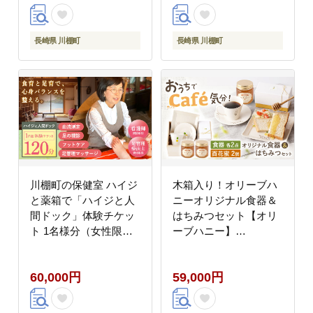
長崎県 川棚町
長崎県 川棚町
川棚町の保健室 ハイジ
木箱入り！オリーブハ
と薬箱で「ハイジと人
ニーオリジナル食器＆
間ドック」体験チケッ
はちみつセット【オリ
ト 1名様分（女性限
ーブハニー】
定） [OBX001]
[OCG008]
60,000円
59,000円