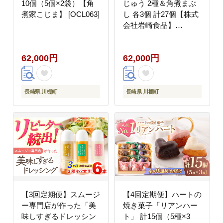
10個（5個×2袋）【角
じゅう 2種＆角煮まぶ
煮家こじま】 [OCL063]
し 各3個 計27個【株式
会社岩崎食品】
[OCT006] / 角煮まん か
くにまんじゅう 角煮 角
62,000円
62,000円
煮饅頭 かくに かくにま
ぶし 饅頭 まんじゅう
長崎県 川棚町
長崎県 川棚町
【3回定期便】スムージ
【4回定期便】ハートの
ー専門店が作った「美
焼き菓子「リアンハー
味しすぎるドレッシン
ト」 計15個（5種×3