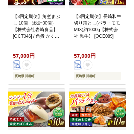
【3回定期便】角煮まぶ
【3回定期便】長崎和牛
し 10個 （総計30個）
切り落とし(バラ・モモ
【株式会社岩崎食品】
MIX)約1000g【株式会
[OCT046] / 角煮 かくに
社 黒牛】 [OCE089]
角煮 角煮 かくに かく
にまぶし
57,000円
57,000円
長崎県 川棚町
長崎県 川棚町