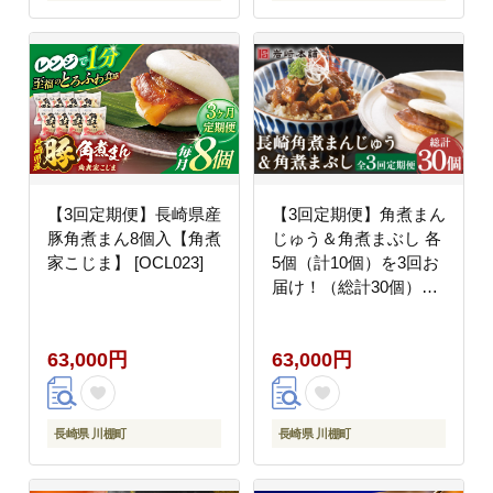
【3回定期便】長崎県産
【3回定期便】角煮まん
豚角煮まん8個入【角煮
じゅう＆角煮まぶし 各
家こじま】 [OCL023]
5個（計10個）を3回お
届け！（総計30個）
【株式会社岩崎食品】
[OCT010] / 角煮まん か
63,000円
63,000円
くにまんじゅう 角煮 角
煮饅頭 かくに かくにま
ぶし 饅頭 まんじゅう
長崎県 川棚町
長崎県 川棚町