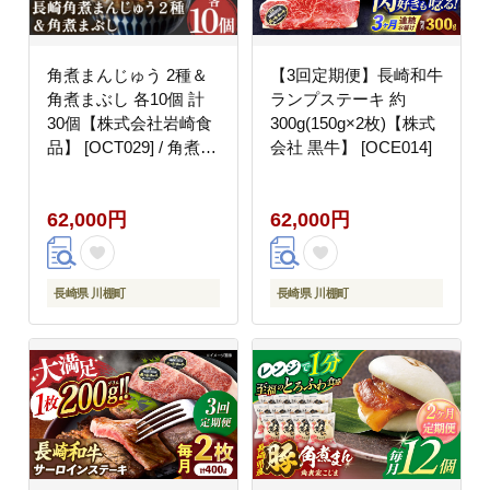
角煮まんじゅう 2種＆
【3回定期便】長崎和牛
角煮まぶし 各10個 計
ランプステーキ 約
30個【株式会社岩崎食
300g(150g×2枚)【株式
品】 [OCT029] / 角煮ま
会社 黒牛】 [OCE014]
ん かくにまんじゅう 角
煮 角煮饅頭 かくに か
62,000円
62,000円
くにまぶし 饅頭 まんじ
ゅう
長崎県 川棚町
長崎県 川棚町