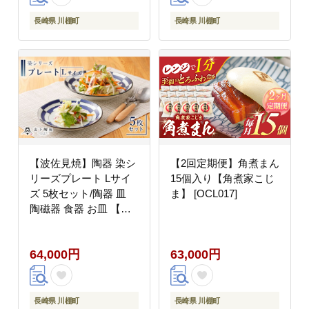
ク 健康 乳製品不使用
タルソース
低カロリー パック【大
長崎県 川棚町
長崎県 川棚町
屋食品工業】 [OAB037]
【波佐見焼】陶器 染シ
【2回定期便】角煮まん
リーズプレート Lサイ
15個入り【角煮家こじ
ズ 5枚セット/陶器 皿
ま】 [OCL017]
陶磁器 食器 お皿 【山
下陶苑】 [OAP012]
64,000円
63,000円
長崎県 川棚町
長崎県 川棚町