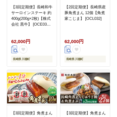
【3回定期便】長崎和牛
【2回定期便】長崎県産
サーロインステーキ 約
豚角煮まん 12個【角煮
400g(200g×2枚)【株式
家こじま】 [OCL032]
会社 黒牛】 [OCE034] /
長崎県産和牛 牛肉 サー
ロインステーキ 国産牛
62,000円
62,000円
牛肉 サーロインステー
キ 牛 肉 サーロインス
テーキ サーロイン ステ
ーキ ぎゅうにく A4ラ
長崎県 川棚町
長崎県 川棚町
ンクサーロインステー
キ 上質牛肉 高級
【3回定期便】角煮まん
【3回定期便】角煮まん