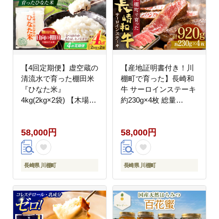
【4回定期便】虚空蔵の
【産地証明書付き！川
清流水で育った棚田米
棚町で育った】長崎和
『ひなた米』
牛 サーロインステーキ
4kg(2kg×2袋) 【木場中
約230g×4枚 総量
山間管理組合】
920g【川下精肉店】
[OCM012]
[OAA013] / 長崎県産和
58,000円
58,000円
牛 牛肉 サーロインステ
ーキ 国産牛 牛肉 サー
ロインステーキ 牛 肉
サーロインステーキ サ
長崎県 川棚町
長崎県 川棚町
ーロイン ステーキ ぎゅ
うにく A4ランクサーロ
インステーキ 上質牛肉
高級