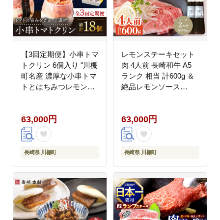
【3回定期便】小串トマ
レモンステーキセット
トクリン 6個入り "川棚
肉 4人前 長崎和牛 A5
町名産 濃厚な小串トマ
ランク 相当 計600g ＆
トとはちみつレモンの
絶品レモンソース
ソルベ"/ アイス スイー
200ml×2本【レストラ
ツ トマト レモン
ンまゆみ】 [OBY023]
63,000円
63,000円
【BUCO cafe】
[OBJ009]
長崎県 川棚町
長崎県 川棚町