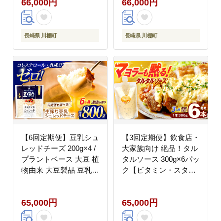
66,000円
66,000円
長崎県 川棚町
長崎県 川棚町
【6回定期便】豆乳シュ
【3回定期便】飲食店・
レッドチーズ 200g×4 /
大家族向け 絶品！タル
プラントベース 大豆 植
タルソース 300g×6パッ
物由来 大豆製品 豆乳チ
ク【ビタミン・スタン
ーズ シュレッド ヴィー
ド】 [OAK021] / 調味料
ガン 植物性 乳アレルギ
マヨネーズ タルタル 照
65,000円
65,000円
ー対応 ヘルシー コレス
り焼き チキン南蛮 調味
テロールゼロ ソイミル
料理 サンドイッチ タル