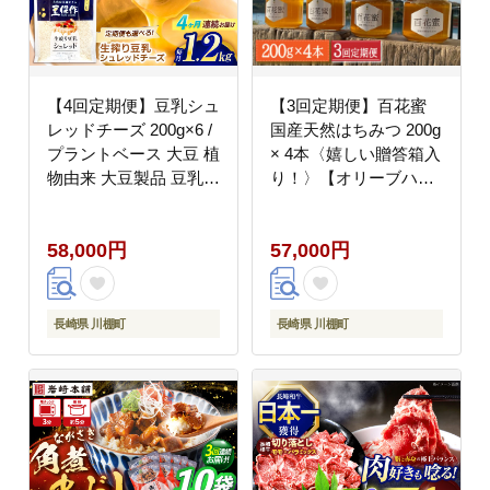
【4回定期便】豆乳シュ
【3回定期便】百花蜜
レッドチーズ 200g×6 /
国産天然はちみつ 200g
プラントベース 大豆 植
× 4本〈嬉しい贈答箱入
物由来 大豆製品 豆乳チ
り！〉【オリーブハニ
ーズ シュレッド ヴィー
ー】 [OCG007]
ガン 植物性 乳アレルギ
58,000円
57,000円
ー対応 ヘルシー コレス
テロールゼロ ソイミル
ク 健康 乳製品不使用
低カロリー パック【大
長崎県 川棚町
長崎県 川棚町
屋食品工業】 [OAB050]