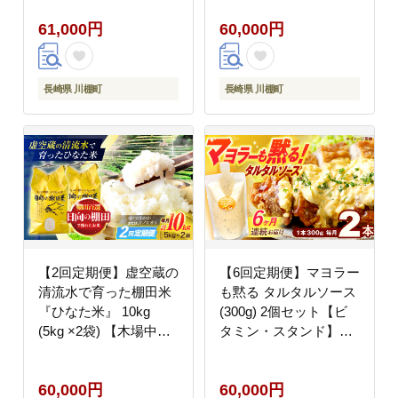
チーズケーキ）/ スイー
[OCM034]
61,000円
60,000円
ツ 焼き菓子 洋菓子
[OAD024]
長崎県 川棚町
長崎県 川棚町
【2回定期便】虚空蔵の
【6回定期便】マヨラー
清流水で育った棚田米
も黙る タルタルソース
『ひなた米』 10kg
(300g) 2個セット【ビ
(5kg ×2袋) 【木場中山
タミン・スタンド】
間管理組合】
[OAK073]
[OCM050]
60,000円
60,000円