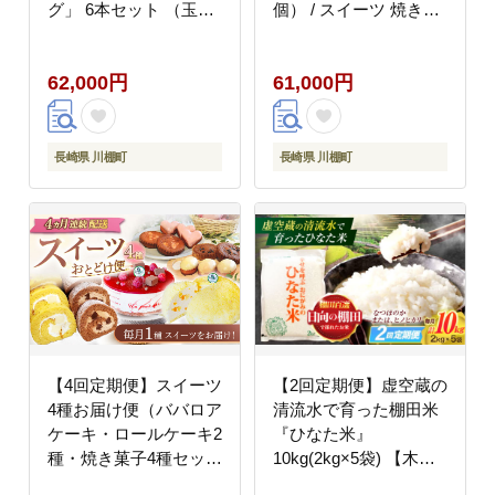
グ」 6本セット （玉ね
個） / スイーツ 焼き菓
ぎ・人参・ごぼう 各
子 洋菓子【Sweets夢工
300ml）【ビタミン・
房 ル・リアン】
62,000円
61,000円
スタンド】 [OAK002] /
[OAD015]
野菜ドレッシング サラ
ダ 調味料 ベジタブルド
レッシング 添加物不使
長崎県 川棚町
長崎県 川棚町
用 和風ドレッシング タ
マネギドレッシング ニ
ンジン
【4回定期便】スイーツ
【2回定期便】虚空蔵の
4種お届け便（ババロア
清流水で育った棚田米
ケーキ・ロールケーキ2
『ひなた米』
種・焼き菓子4種セッ
10kg(2kg×5袋) 【木場
ト・クランベリーレア
中山間管理組合】