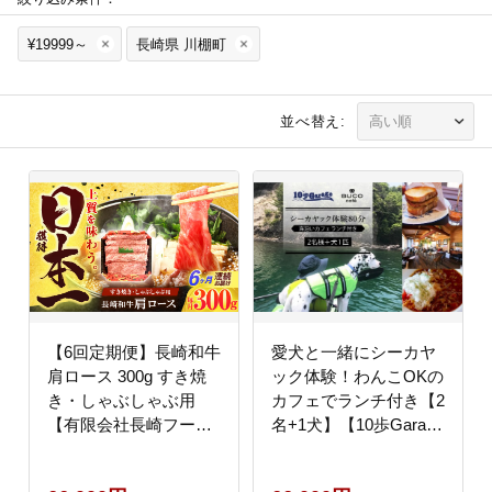
¥19999～
長崎県 川棚町
並べ替え:
【6回定期便】長崎和牛
愛犬と一緒にシーカヤ
肩ロース 300g すき焼
ック体験！わんこOKの
き・しゃぶしゃぶ用
カフェでランチ付き【2
【有限会社長崎フード
名+1犬】【10歩Garage
サービス】 [OCD004]
& BUCO caf】
[OBJ003]