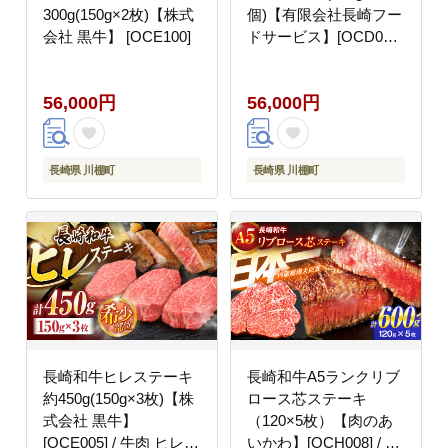
300g(150g×2枚)【株式
個)【有限会社長崎フー
会社 黒牛】 [OCE100]
ドサービス】[OCD008]
/ 牛肉 ハンバーグ 手ご
ねハンバーグ 牛肉
56,000円
56,000円
100%
長崎県 川棚町
長崎県 川棚町
長崎和牛ヒレステーキ
長崎和牛A5ランクリブ
約450g(150g×3枚)【株
ロース芯ステーキ
式会社 黒牛】
（120×5枚）【肉のあ
[OCE005] / 牛肉 ヒレス
いかわ】[OCH008] / リ