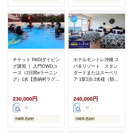
チケット PADIダイビン
ホテルモントレ沖縄 ス
グ講習 ｜ 入門OWDコ
パ＆リゾート スタン
ース（2日間eラーニン
ダードまたはスーペリ
グ）1名【恩納村ラグー
ア 1室1泊 2名様（朝
ン】
食・夕食付）
230,000円
240,000円
沖縄県 恩納村
沖縄県 恩納村