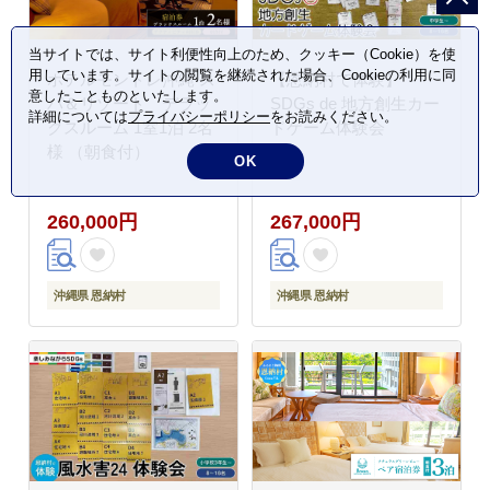
当サイトでは、サイト利便性向上のため、クッキー（Cookie）を使
用しています。サイトの閲覧を継続された場合、Cookieの利用に同
ホテルモントレ沖縄 ス
【恩納村で体験】
意したことものといたします。
パ＆リゾート デラッ
SDGs de 地方創生カー
詳細については
プライバシーポリシー
をお読みください。
クスルーム 1室1泊 2名
ドゲーム体験会
様 （朝食付）
OK
260,000円
267,000円
沖縄県 恩納村
沖縄県 恩納村