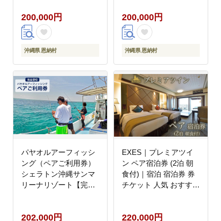
200,000円
200,000円
沖縄県 恩納村
沖縄県 恩納村
パヤオルアーフィッシ
EXES｜プレミアツイ
ング（ペアご利用券）
ン ペア宿泊券 (2泊 朝
シェラトン沖縄サンマ
食付)｜宿泊 宿泊券 券
リーナリゾート【完全
チケット 人気 おすすめ
貸切】
エグゼス ホテル リゾー
ト ふるさと納税 沖縄県
202,000円
220,000円
恩納村