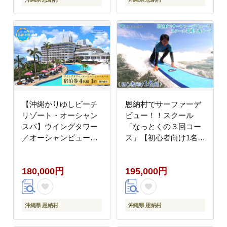
【沖縄かりゆしビーチ
恩納村でサーファーデ
リゾート・オーシャン
ビュー！！スクール
スパ】ウイングタワー
「なっとくの３回コー
／オーシャンビュール
ス」【初心者向け1名
ーム 4名様1泊 宿泊券
様】｜ピナクル
（朝・夕付）
180,000円
195,000円
沖縄県 恩納村
沖縄県 恩納村