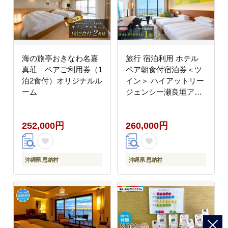
海の旅亭おきなわ名嘉
旅行 宿泊利用 ホテル
真荘 ペアご利用券（1
ペア朝食付宿泊券＜ツ
泊2食付）オリジナルル
イン＞ ハイアットリー
ーム
ジェンシー瀬良垣アイ
ランド沖縄
252,000円
260,000円
沖縄県 恩納村
沖縄県 恩納村