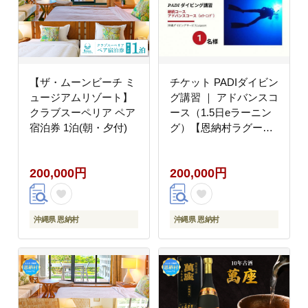
【ザ・ムーンビーチ ミ
チケット PADIダイビン
ュージアムリゾート】
グ講習 ｜ アドバンスコ
クラブスーペリア ペア
ース（1.5日eラーニン
宿泊券 1泊(朝・夕付)
グ）【恩納村ラグー
ン】
200,000円
200,000円
沖縄県 恩納村
沖縄県 恩納村