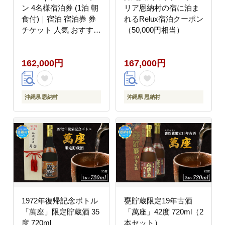
ン 4名様宿泊券 (1泊 朝
リア恩納村の宿に泊ま
食付)｜宿泊 宿泊券 券
れるRelux宿泊クーポン
チケット 人気 おすすめ
（50,000円相当）
エグゼス ホテル リゾー
ト ふるさと納税 沖縄県
162,000円
167,000円
恩納村
沖縄県 恩納村
沖縄県 恩納村
1972年復帰記念ボトル
甕貯蔵限定19年古酒
「萬座」限定貯蔵酒 35
「萬座」42度 720ml（2
度 720ml
本セット）