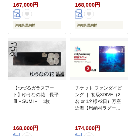
167,000円
168,000円
沖縄県 恩納村
沖縄県 恩納村
【つづるガラスアー
チケット ファンダイビ
ト】ゆうなの花 長平
ング ｜ 初級3DIVE（2
皿－SUMI－ 1枚
名 or 1名様×2日）万座
近海【恩納村ラグー
ン】
168,000円
174,000円