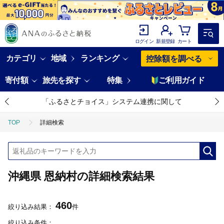
ログイン
新規登録
カート
カテゴリ
地域
ランキング
控除額を調べる
寄付額
旅先を探す
特集
ご利用ガイド
「ふるさとチョイス」システム連携に関して
TOP
詳細検索
沖縄県 恩納村の詳細検索結果
460
絞り込み結果：
件
絞り込み条件：