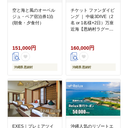
空と海と風のオーベル
チケット ファンダイビ
ジュ・ペア宿泊券1泊
ング ｜ 中級3DIVE（2
(朝食・夕食付）
名 or 1名様×2日）万座
近海【恩納村ラグー
ン】
151,000円
160,000円
沖縄県 恩納村
沖縄県 恩納村
EXES｜プレミアツイ
沖縄人気のリゾートエ