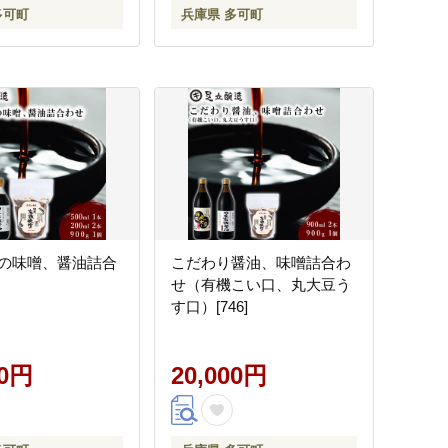
多可町
兵庫県 多可町
の味噌、醤油詰合
こだわり醤油、味噌詰合わ
せ（有機こい口、丸大豆う
す口）[746]
00円
20,000円