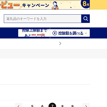
控除上限額まで
控除額を調べる
あと
***,***円
7
5
6
8
9