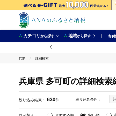
カテゴリ
地域
から探す
から探す
寄付
TOP
詳細検索
兵庫県 多可町の詳細検索
630
絞り込み条件：
絞り込み結果：
件
並べ替え：
おすすめ順
安い順