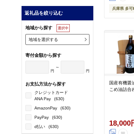
兵庫県 多可
返礼品を絞り込む
地域から探す
選択中
地域を選択する
寄付金額から探す
～
円
円
国産有機醤
お支払方法から探す
こめ油詰合わせ
クレジットカード
ANA Pay
(630)
AmazonPay
(630)
PayPay
(630)
18,000
d払い
(630)