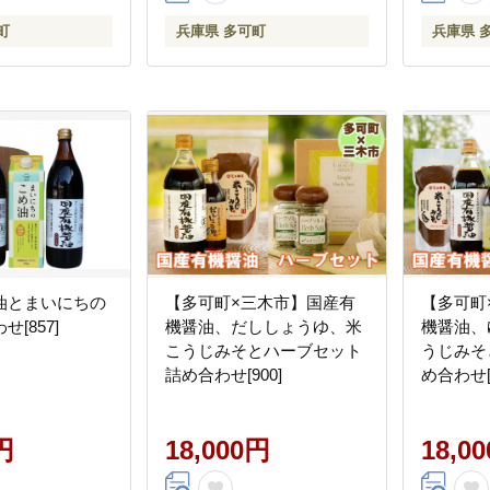
町
兵庫県 多可町
兵庫県 
油とまいにちの
【多可町×三木市】国産有
【多可町
[857]
機醤油、だししょうゆ、米
機醤油、
こうじみそとハーブセット
うじみそ
詰め合わせ[900]
め合わせ[9
円
18,000円
18,0