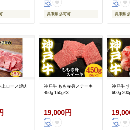
町
兵庫県 多可町
兵庫県 
戸牛上ロース焼肉
神戸牛 もも赤身ステーキ
神戸牛 
450g 150g×3
600g 200
円
19,000円
19,0