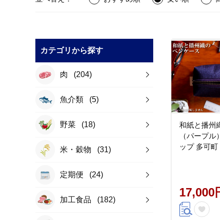
カテゴリから探す
肉
(204)
魚介類
(5)
野菜
(18)
和紙と播州
（パープル）
ップ 多可町
米・穀物
(31)
定期便
(24)
17,000
加工食品
(182)