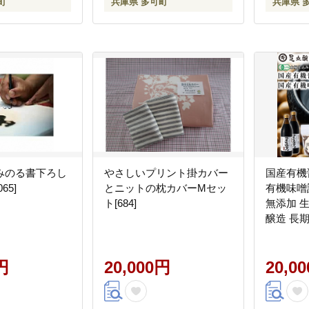
町
兵庫県 多可町
兵庫県 
みのる書下ろし
やさしいプリント掛カバー
国産有機
65]
とニットの枕カバーMセッ
有機味噌詰
ト[684]
無添加 
醸造 長
ク 有機
有機JAS
円
20,000円
20,0