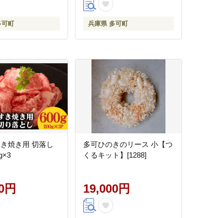
多可町
兵庫県 多可町
すき焼き用 切落し
多可ひのきのリース 小【つ
g×3
くるキット】[1288]
00円
19,000円