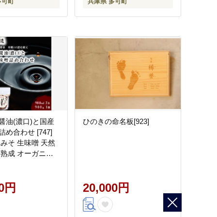
多可町
兵庫県 多可町
醤油(濃口)と国産
ひのきの命名板[923]
め合わせ [747]
生みそ 生味噌 天然
期熟成 オーガニッ
醤油 有機味噌 国産
00円
20,000円