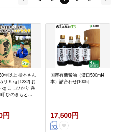
前
次
60年以上 檜本さん
国産有機醤油（濃口500ml4
５kg [1232] お
本）詰合わせ[1005]
５kg こしひかり 兵
可町 ひのきもとさ
00円
17,500円