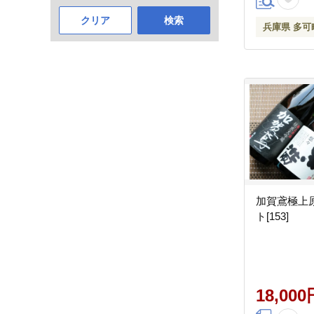
クリア
検索
兵庫県 多可
加賀鳶極上
ト[153]
18,000