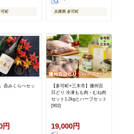
多可町
兵庫県 多可町
」呑みくらべセッ
【多可町×三木市】播州百
日どり 冷凍もも肉・むね肉
セット1.2kgとハーブセット
[902]
00円
19,000円