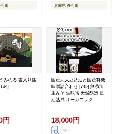
多可町
兵庫県 多可町
うみのる 書入り播
国産丸大豆醤油と国産有機
94]
味噌詰合わせ [745] 無添加
生みそ 生味噌 天然醸造 長
期熟成 オーガニック
00円
18,000円