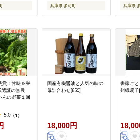
町
兵庫県 多可町
兵庫県 
受賞！甘味＆栄
国産有機醤油と人気の味の
書家ごと
S認証の無農
母詰合わせ[859]
州織扇子[1
ゃんの野菜１回
5.0
（1）
円
18,000円
18,0