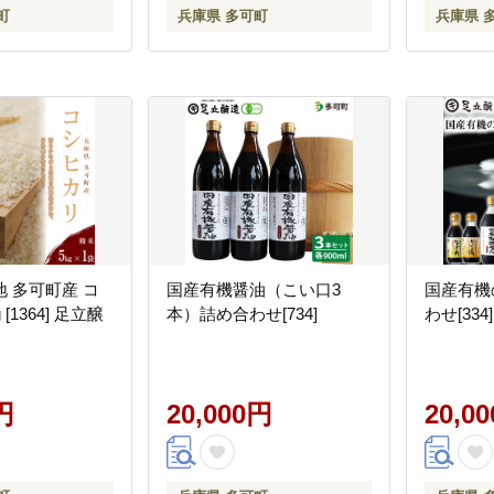
町
兵庫県 多可町
兵庫県 
 多可町産 コ
国産有機醤油（こい口3
国産有機
[1364] 足立醸
本）詰め合わせ[734]
わせ[334]
円
20,000円
20,0