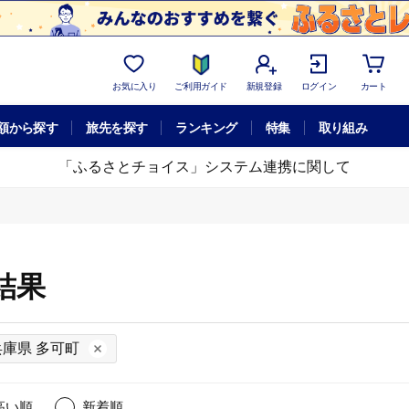
お気に入り
ご利用ガイド
新規登録
ログイン
カート
額から探す
旅先を探す
ランキング
特集
取り組み
「ふるさとチョイス」システム連携に関して
結果
兵庫県 多可町
高い順
新着順