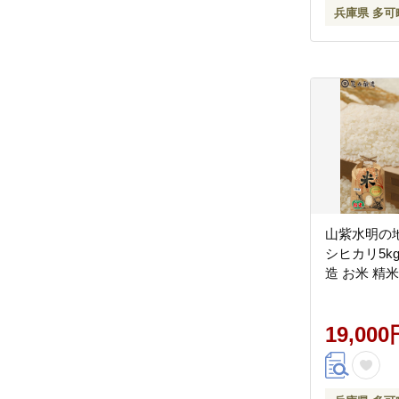
兵庫県 多可
山紫水明の地
シヒカリ5kg 
造 お米 精米
19,000