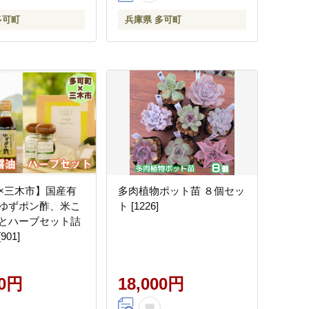
多可町
兵庫県 多可町
×三木市】国産有
多肉植物ポット苗 ８個セッ
ゆずポン酢、米こ
ト [1226]
とハーブセット詰
01]
00円
18,000円