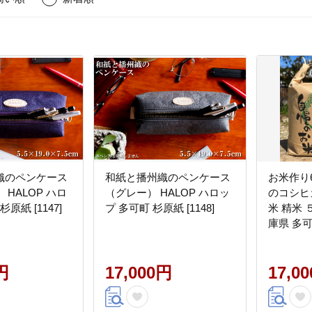
織のペンケース
和紙と播州織のペンケース
お米作り
 HALOP ハロ
（グレー） HALOP ハロッ
のコシヒカリ
 杉原紙 [1147]
プ 多可町 杉原紙 [1148]
米 精米 
庫県 多
ん
円
17,000円
17,0