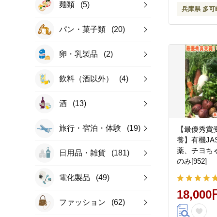
麺類
(5)
兵庫県 多可
パン・菓子類
(20)
卵・乳製品
(2)
飲料（酒以外）
(4)
酒
(13)
旅行・宿泊・体験
(19)
【最優秀賞
養】有機JA
薬、チヨち
日用品・雑貨
(181)
のみ[952]
電化製品
(49)
18,000
ファッション
(62)