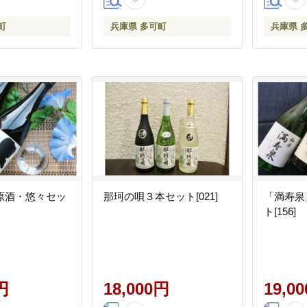
町
兵庫県 多可町
兵庫県 
原酒・悠々セッ
那珂の唄３本セット[021]
「満寿泉
ト[156]
円
18,000円
19,0