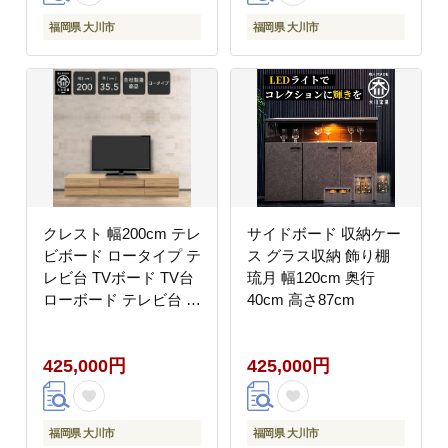
福岡県 大川市
福岡県 大川市
クレスト 幅200cm テレ
サイドボード 収納ケー
ビボード ロータイプ テ
ス グラス収納 飾り棚
レビ台 TVボード TV台
琉月 幅120cm 奥行
ローボード テレビ台 ロ
40cm 高さ87cm
ータイプ 高さ35.5cm
無垢 オーク TV台 日本
425,000円
425,000円
製 大川家具
福岡県 大川市
福岡県 大川市