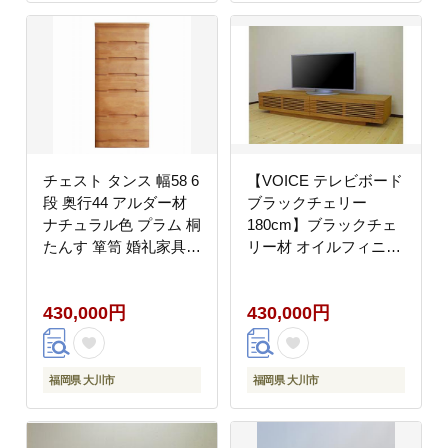
チェスト タンス 幅58 6
【VOICE テレビボード
段 奥行44 アルダー材
ブラックチェリー
ナチュラル色 プラム 桐
180cm】ブラックチェ
たんす 箪笥 婚礼家具
リー材 オイルフィニッ
衣類収納 大川家具【丸
シュ リモコン対応 シャ
田木工】
ープな無垢材ルーバー
430,000円
430,000円
扉のテレビボード 家具
テレビ台 TVボード AV
ボード 棚 リビングボー
ド サイド ローボード
福岡県 大川市
福岡県 大川市
MUFactory