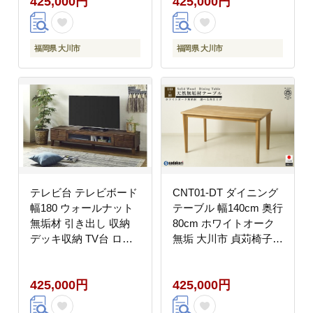
425,000円
425,000円
福岡県 大川市
福岡県 大川市
テレビ台 テレビボード
CNT01-DT ダイニング
幅180 ウォールナット
テーブル 幅140cm 奥行
無垢材 引き出し 収納
80cm ホワイトオーク
デッキ収納 TV台 ロー
無垢 大川市 貞苅椅子製
ボード 脚付き 大川家具
作所 開梱組立設置付き
丸田木工 ボニー
425,000円
425,000円