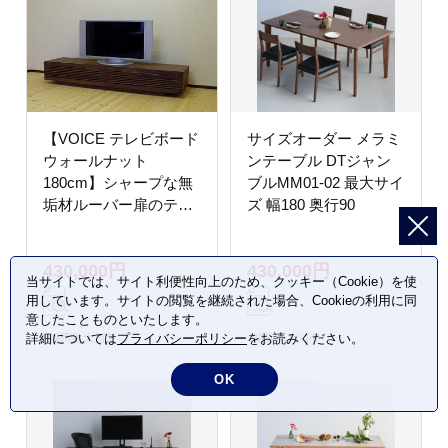
【VOICE テレビボード
サイズオーダー メラミ
ウォールナット
ンテーブル DTジャン
180cm】シャープな無
ブルMM01-02 最大サイ
垢材ルーバー扉のテレ
ズ 幅180 奥行90
ビボード＜ウォールナ
ット材 オイルフィニ
430,000円
430,000円
ッシュ リモコン対応
当サイトでは、サイト利便性向上のため、クッキー（Cookie）を使
＞家具 テレビ台 テレビ
用しています。サイトの閲覧を継続された場合、Cookieの利用に同
ボード TVボード AVボ
意したことものといたします。
ード 棚 リビングボード
詳細については
プライバシーポリシー
をお読みください。
福岡県 大川市
福岡県 大川市
サイド MUFactory
OK