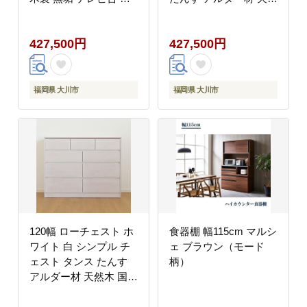
しゃれ スタイリッシュ
木 国産 大川家具 完成
ローボード ロータイプ
品 大容量
427,500円
427,500円
ブラウン 茶
福岡県 大川市
福岡県 大川市
120幅 ローチェスト ホ
食器棚 幅115cm マルシ
ワイト 白 シンプル チ
ェ ブラウン（モード
ェスト タンス たんす
柄）
アルダー材 天然木 国産
大川家具 完成品 大容量