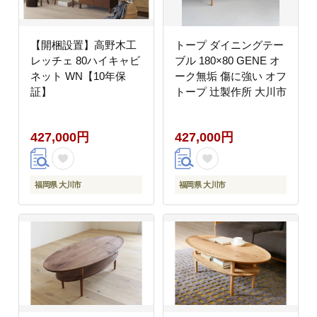
【開梱設置】高野木工
トープ ダイニングテー
レッチェ 80ハイキャビ
ブル 180×80 GENE オ
ネット WN【10年保
ーク無垢 傷に強い オフ
証】
トープ 辻製作所 大川市
427,000円
427,000円
福岡県 大川市
福岡県 大川市