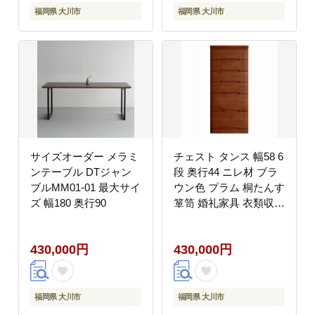
福岡県 大川市
福岡県 大川市
サイズオーダー メラミ
チェスト タンス 幅58 6
ンテーブル DTジャン
段 奥行44 ニレ材 ブラ
ブルMM01-01 最大サイ
ウン色 プラム 桐たんす
ズ 幅180 奥行90
箪笥 婚礼家具 衣類収納
大川家具【丸田木工】
430,000円
430,000円
福岡県 大川市
福岡県 大川市