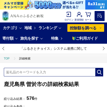
ログイン
新規登録
カート
カテゴリ
地域
ランキング
控除額を調べる
寄付額
旅先を探す
特集
ご利用ガイド
「ふるさとチョイス」システム連携に関して
TOP
詳細検索
鹿児島県 曽於市の詳細検索結果
576
絞り込み結果：
件
絞り込み条件：