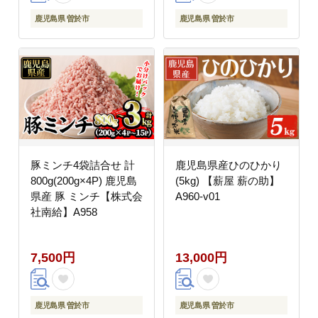
鹿児島県 曽於市
鹿児島県 曽於市
豚ミンチ4袋詰合せ 計
鹿児島県産ひのひかり
800g(200g×4P) 鹿児島
(5kg) 【薪屋 薪の助】
県産 豚 ミンチ【株式会
A960-v01
社南給】A958
7,500円
13,000円
鹿児島県 曽於市
鹿児島県 曽於市