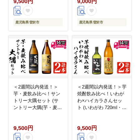
9,500円
9,000円
鹿児島県 曽於市
鹿児島県 曽於市
＜2週間以内発送！＞
＜2週間以内発送！＞芋
芋・麦飲み比べ！サン
焼酎飲み比べ！いわが
トリー大隅セット (サ
わ×ハイカラさんセッ
ントリー大隅(芋・麦)
ト (いわがわ 720ml・ハ
各900ml) 芋焼酎 麦焼酎
イカラさん 900ml) 芋焼
飲み比べ【山元商店】
酎 本格芋焼酎 飲み比べ
9,500円
9,500円
A874
【山元商店】A875