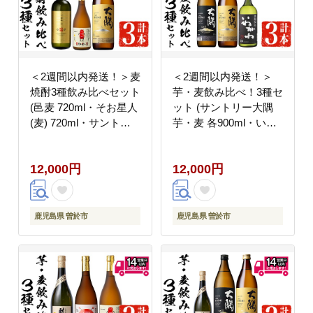
＜2週間以内発送！＞麦
＜2週間以内発送！＞
焼酎3種飲み比べセット
芋・麦飲み比べ！3種セ
(邑麦 720ml・そお星人
ット (サントリー大隅
(麦) 720ml・サントリ
芋・麦 各900ml・いわ
ー大隅麦 900ml) 麦焼酎
がわ 720ml) 芋焼酎 麦
本格麦焼酎 飲み比べ
焼酎 飲み比べ【山元商
12,000円
12,000円
【山元商店】A882-v01
店】A883-v01
鹿児島県 曽於市
鹿児島県 曽於市