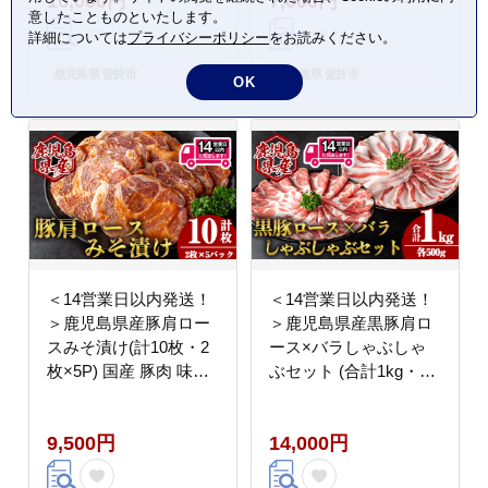
16,000円
7,000円
金千貫 【瀬崎農園】
意したことものといたします。
A940-v01
詳細については
プライバシーポリシー
をお読みください。
鹿児島県 曽於市
鹿児島県 曽於市
OK
＜14営業日以内発送！
＜14営業日以内発送！
＞鹿児島県産豚肩ロー
＞鹿児島県産黒豚肩ロ
スみそ漬け(計10枚・2
ース×バラしゃぶしゃ
枚×5P) 国産 豚肉 味噌
ぶセット (合計1kg・各
漬け【肉のちょーさ
500g) 国産 豚肉 しゃぶ
ん】A948
しゃぶ【肉のちょーさ
9,500円
14,000円
ん】A954