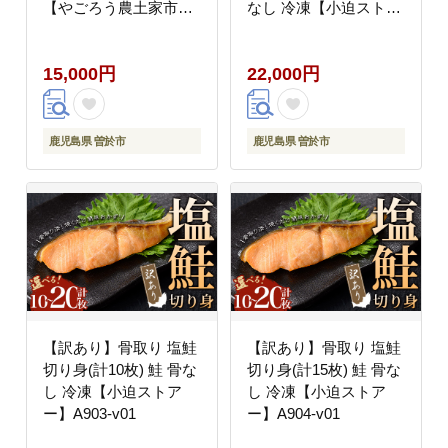
【やごろう農土家市】
なし 冷凍【小迫ストア
A89-v01
ー】A900-v01
15,000円
22,000円
鹿児島県 曽於市
鹿児島県 曽於市
【訳あり】骨取り 塩鮭
【訳あり】骨取り 塩鮭
切り身(計10枚) 鮭 骨な
切り身(計15枚) 鮭 骨な
し 冷凍【小迫ストア
し 冷凍【小迫ストア
ー】A903-v01
ー】A904-v01