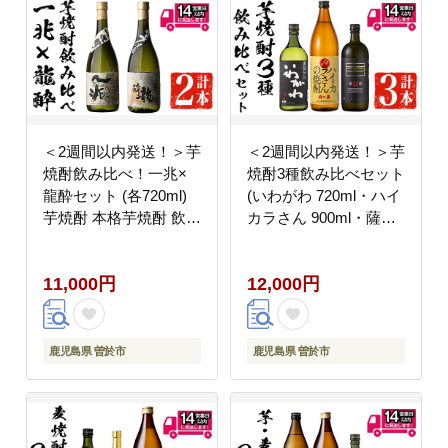
＜2週間以内発送！＞芋
＜2週間以内発送！＞芋
焼酎飲み比べ！一兆×
焼酎3種飲み比べセット
龍酔セット (各720ml)
(いわがわ 720ml・ハイ
芋焼酎 本格芋焼酎 飲み
カラさん 900ml・薩摩
比べ【山元商店】A880
邑 720ml) 芋焼酎 本格
芋焼酎 飲み比べ【山元
11,000円
12,000円
商店】A881-v01
鹿児島県 曽於市
鹿児島県 曽於市