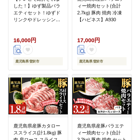
した！】ゆず製品バラ
ィー焼肉セット(合計
エティセット！ゆずド
2.7kg) 豚肉 焼肉 冷凍
リンクやドレッシング
【ハピネス】A930
など(6種セット) 【メセ
ナ食彩センター】A92-
16,000円
17,000円
v01
鹿児島県 曽於市
鹿児島県 曽於市
鹿児島県産豚カタロー
鹿児島県産豚バラエテ
ススライス(計1.8kg) 豚
ィー焼肉セット(合計
肉 肩ロース スライス
3.2kg) 豚肉 焼肉 セット