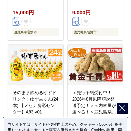
豚肉 小分け 冷凍【おき
15,000円
9,000円
どき】A938-v01
鹿児島県 曽於市
鹿児島県 曽於市
そのまま飲めるゆずド
＜先行予約受付中！
リンク！ゆず吉くん(24
2026年8月以降順次発
本) 【メセナ食彩セン
送予定！＞＜内容量が
ター】A93-v01
選べる！＞鹿児島県曽
於市産！新物 黄金千貫
(5kg) 芋 さつまいも 黄
当サイトでは、サイト利便性向上のため、クッキー（Cookie）を使
用しています。サイトの閲覧を継続された場合、Cookieの利用に同