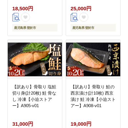
18,500円
25,000円
鹿児島県 曽於市
鹿児島県 曽於市
【訳あり】骨取り 塩鮭
【訳あり】骨取り 鮭の
切り身(計20枚) 鮭 骨な
西京漬け(計10枚) 西京
し 冷凍【小迫ストア
漬け 鮭 冷凍【小迫スト
ー】A905-v01
アー】A908-v01
31,000円
19,000円