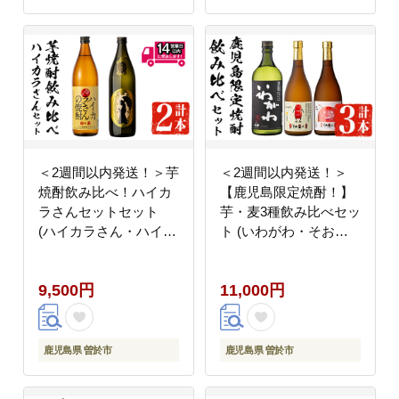
＜2週間以内発送！＞芋
＜2週間以内発送！＞
焼酎飲み比べ！ハイカ
【鹿児島限定焼酎！】
ラさんセットセット
芋・麦3種飲み比べセッ
(ハイカラさん・ハイカ
ト (いわがわ・そお星
ラさん安納芋 各900ml)
人(芋・麦) 各720ml) 芋
芋焼酎 本格芋焼酎 飲み
焼酎 麦焼酎 飲み比べ
9,500円
11,000円
比べ【山元商店】A878
【山元商店】A879-v01
鹿児島県 曽於市
鹿児島県 曽於市