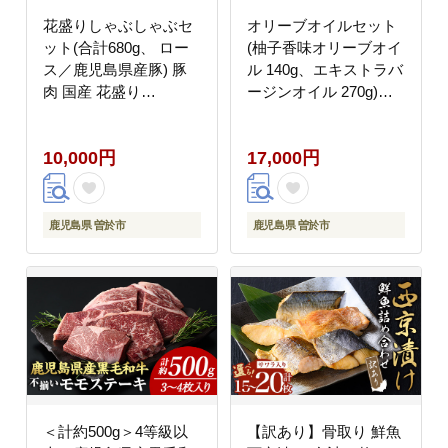
花盛りしゃぶしゃぶセ
オリーブオイルセット
ット(合計680g、 ロー
(柚子香味オリーブオイ
ス／鹿児島県産豚) 豚
ル 140g、エキストラバ
肉 国産 花盛り
ージンオイル 270g)
【Rana】A889
【やごろう農土家市】
A88-v01
10,000円
17,000円
鹿児島県 曽於市
鹿児島県 曽於市
＜計約500g＞4等級以
【訳あり】骨取り 鮮魚