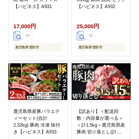
【ハピネス】A931
【ハピネス】A932
17,000円
25,000円
鹿児島県 曽於市
鹿児島県 曽於市
鹿児島県産豚バラエテ
【訳あり】＜配送回
ィーセット(合計
数・内容量が選べる＞
2.32kg) 豚肉 冷凍 味付
＜計1.5kg＞鹿児島県産
き【ハピネス】A933
豚肉 切り落とし(計
1.5kg・500g×3パック)