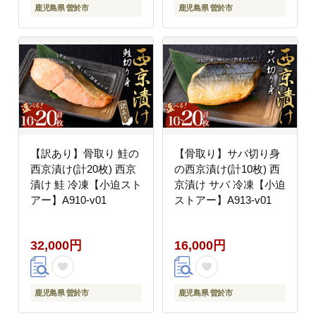
鹿児島県 曽於市
鹿児島県 曽於市
【訳あり】骨取り 鮭の
【骨取り】サバ切り身
西京漬け(計20枚) 西京
の西京漬け(計10枚) 西
漬け 鮭 冷凍【小迫スト
京漬け サバ 冷凍【小迫
アー】A910-v01
ストアー】A913-v01
32,000円
16,000円
鹿児島県 曽於市
鹿児島県 曽於市