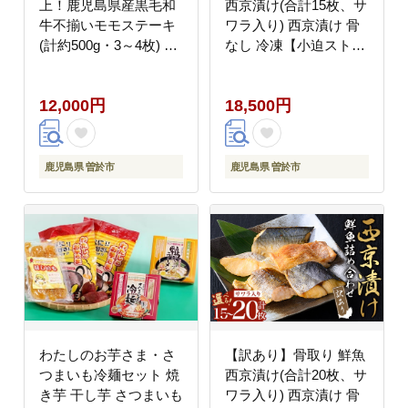
上！鹿児島県産黒毛和
西京漬け(合計15枚、サ
牛不揃いモモステーキ
ワラ入り) 西京漬け 骨
(計約500g・3～4枚) 黒
なし 冷凍【小迫ストア
毛和牛 ステーキ 冷凍
ー】A899-v01
【ナンチク】A895-v02
12,000円
18,500円
鹿児島県 曽於市
鹿児島県 曽於市
わたしのお芋さま・さ
【訳あり】骨取り 鮮魚
つまいも冷麺セット 焼
西京漬け(合計20枚、サ
き芋 干し芋 さつまいも
ワラ入り) 西京漬け 骨