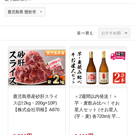
鹿児島県 曽於市
並べ替え:
鹿児島県産砂肝スライ
＜2週間以内発送！＞
ス(計2kg・200g×10P)
芋・麦飲み比べ！そお
【株式会社羽根】A870
星人セット (そお星人
(芋・麦) 各720ml) 芋焼
酎 麦焼酎 飲み比べ【山
元商店】A873