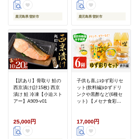
鹿児島県 曽於市
鹿児島県 曽於市
【訳あり】骨取り 鮭の
子供も喜ぶゆず彩りセ
西京漬け(計15枚) 西京
ット(飲料編)ゆずドリ
漬け 鮭 冷凍【小迫スト
ンクや黒酢など(6種セ
アー】A909-v01
ット) 【メセナ食彩セ
ンター】 A90-v02
25,000円
17,000円