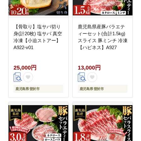
【骨取り】塩サバ切り
鹿児島県産豚バラエテ
身(計20枚) 塩サバ 真空
ィーセット(合計1.5kg)
冷凍【小迫ストアー】
スライス 豚ミンチ 冷凍
A922-v01
【ハピネス】A927
25,000円
13,000円
鹿児島県 曽於市
鹿児島県 曽於市