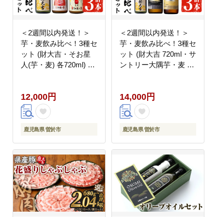
＜2週間以内発送！＞
＜2週間以内発送！＞
芋・麦飲み比べ！3種セ
芋・麦飲み比べ！3種セ
ット (財大吉・そお星
ット (財大吉 720ml・サ
人(芋・麦) 各720ml) 芋
ントリー大隅芋・麦 各
焼酎 麦焼酎 飲み比べ
900ml) 芋焼酎 麦焼酎
【山元商店】A884-v01
飲み比べ【山元商店】
12,000円
14,000円
A885
鹿児島県 曽於市
鹿児島県 曽於市