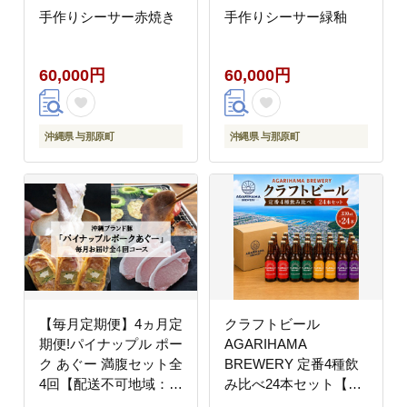
手作りシーサー赤焼き
手作りシーサー緑釉
60,000円
60,000円
沖縄県 与那原町
沖縄県 与那原町
【毎月定期便】4ヵ月定
クラフトビール
期便!パイナップル ポー
AGARIHAMA
ク あぐー 満腹セット全
BREWERY 定番4種飲
4回【配送不可地域：離
み比べ24本セット【配
島】
送不可地域：離島】