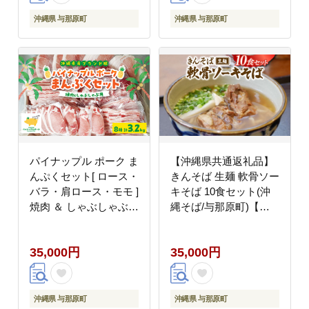
沖縄県 与那原町
沖縄県 与那原町
パイナップル ポーク ま
【沖縄県共通返礼品】
んぷくセット[ ロース・
きんそば 生麺 軟骨ソー
バラ・肩ロース・モモ ]
キそば 10食セット(沖
焼肉 ＆ しゃぶしゃぶ
縄そば/与那原町)【配
【配送不可地域：離
送不可地域：離島】
島】
35,000円
35,000円
沖縄県 与那原町
沖縄県 与那原町