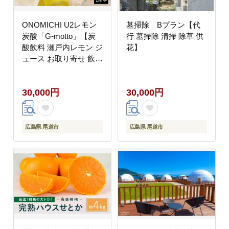
ONOMICHI U2レモン
墓掃除 Bプラン【代
炭酸「G-motto」【炭
行 墓掃除 清掃 除草 供
酸飲料 瀬戸内レモン ジ
花】
ュース お取り寄せ 飲料
おすすめ 広島県 尾道
市】
30,000円
30,000円
広島県 尾道市
広島県 尾道市