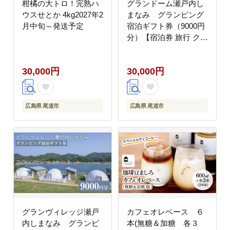
柑橘の大トロ！完熟ハ
グランドーム瀬戸内し
ウスせとか 4kg2027年2
まなみ グランピング
月中旬～発送予定
宿泊ギフト券（9000円
分）【宿泊券 旅行 クー
ポン チケット トラベル
しまなみ海道 リゾート
30,000円
30,000円
グランピング 広島県 尾
道市】
広島県 尾道市
広島県 尾道市
グランヴィレッジ瀬戸
カフェオレベース ６
内しまなみ グランピ
本(無糖＆加糖 各３