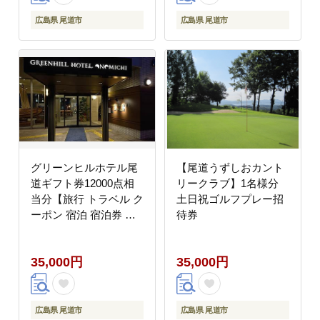
広島県 尾道市
広島県 尾道市
グリーンヒルホテル尾
【尾道うずしおカント
道ギフト券12000点相
リークラブ】1名様分
当分【旅行 トラベル ク
土日祝ゴルフプレー招
ーポン 宿泊 宿泊券 旅
待券
行券 せとうち 瀬戸内
広島県 尾道】
35,000円
35,000円
広島県 尾道市
広島県 尾道市