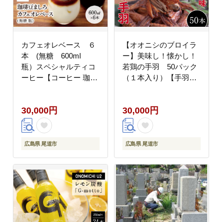
カフェオレベース ６
【オオニシのブロイラ
本 (無糖 600ml
ー】美味し！懐かし！
瓶）スペシャルティコ
若鶏の手羽 50パック
ーヒー【コーヒー 珈琲
（１本入り）【手羽先
カフェオレ カフェオレ
鶏 肉 食品 食べ物 お取
ベース COFFEE ブラ
り寄せグルメ ご当地 グ
30,000円
30,000円
ック 無糖 ブレンド 飲
ルメ お取り寄せ 取り寄
料 美味しい 濃縮 スペ
せ ご当地グルメ 名産
シャルティコーヒー 広
特産 名産品 特産品 お
島県 尾道市】
つまみ とり肉 鶏肉 手
広島県 尾道市
広島県 尾道市
羽 若鳥】