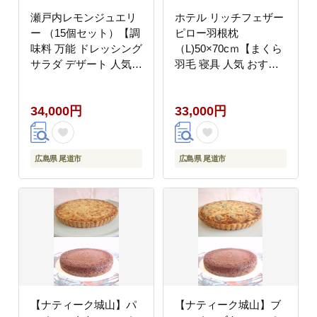
瀬戸内レモンジュエリ
ホテル リッチフェザー
ー （15個セット）【調
ピロー羽根枕
味料 万能 ドレッシング
（L)50×70cｍ【まくら
サラダ デザート 人気
羽毛 寝具 人気 おすす
おすすめ 広島県 尾道
め 広島県 尾道市】
市】
34,000円
33,000円
広島県 尾道市
広島県 尾道市
【ナティーク城山】パ
【ナティーク城山】ブ