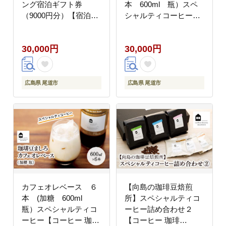
ング宿泊ギフト券
本 600ml 瓶）スペ
（9000円分）【宿泊券
シャルティコーヒー
旅行 クーポン チケット
【コーヒー 珈琲 カフェ
トラベル しまなみ海道
オレ カフェオレベース
30,000円
30,000円
リゾート グランピング
COFFEE ブレンド 飲
広島県 尾道市】
料 美味しい 無糖 加糖
カフェインレス 濃縮 ス
ペシャルティ広島県 尾
広島県 尾道市
広島県 尾道市
道市】
カフェオレベース ６
【向島の珈琲豆焙煎
本 (加糖 600ml
所】スペシャルティコ
瓶）スペシャルティコ
ーヒー詰め合わせ２
ーヒー【コーヒー 珈琲
【コーヒー 珈琲