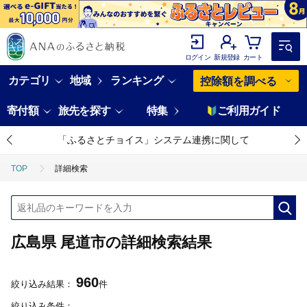
ログイン
新規登録
カート
カテゴリ
地域
ランキング
控除額を調べる
寄付額
旅先を探す
特集
ご利用ガイド
「ふるさとチョイス」システム連携に関して
TOP
詳細検索
広島県 尾道市の詳細検索結果
960
絞り込み結果：
件
絞り込み条件：