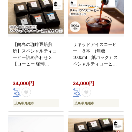
【向島の珈琲豆焙煎
リキッドアイスコーヒ
所】スペシャルティコ
ー ８本 (無糖
ーヒー詰め合わせ３
1000ml 紙パック）ス
【コーヒー 珈琲
ペシャルティコーヒー
COFFEE 焙煎 自家焙
【コーヒー 珈琲 アイス
煎 本格的 美味しい お
コーヒー 無糖
34,000円
34,000円
しゃれ スペシャルティ
COFFEE ブラック リ
コーヒー コーヒー豆 ギ
キッドアイスコーヒー
フト 贈り物 詰め合わせ
飲料 ブレンド 紙パック
ご当地 広島県 尾道市
スペシャルティコーヒ
広島県 尾道市
広島県 尾道市
向島】
ー 広島県 尾道市】