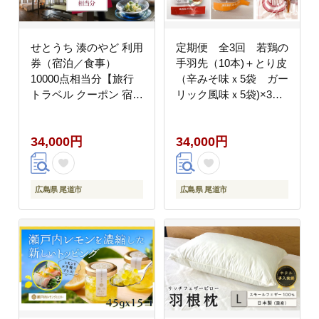
せとうち 湊のやど 利用
定期便 全3回 若鶏の
券（宿泊／食事）
手羽先（10本)＋とり皮
10000点相当分【旅行
（辛みそ味ｘ5袋 ガー
トラベル クーポン 宿泊
リック風味ｘ5袋)×3回
宿泊券 旅行券 せとうち
｜広島名物 逸品 手羽元
瀬戸内 広島県 尾道】
手羽中 ガーリック風味
34,000円
34,000円
常温保存 おつまみ ギフ
ト プレゼント 贈り物
広島県 尾道市
広島県 尾道市
広島県 尾道市