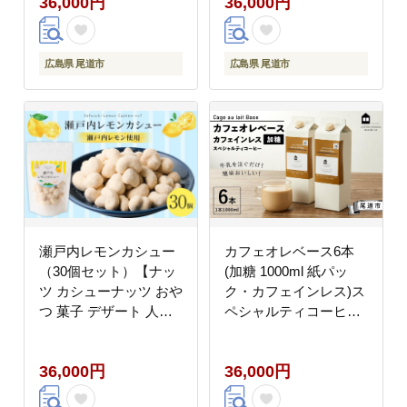
36,000円
36,000円
広島県 尾道市
広島県 尾道市
瀬戸内レモンカシュー
カフェオレベース6本
（30個セット）【ナッ
(加糖 1000ml 紙パッ
ツ カシューナッツ おや
ク・カフェインレス)ス
つ 菓子 デザート 人気
ペシャルティコーヒー
おすすめ 広島県 尾道
【珈琲 飲料 ソフトドリ
市】
ンク 人気 おすすめ】
36,000円
36,000円