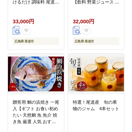
けるだけ 調味料 尾道造
【飲料 野菜ジュース 食
酢 広島県 尾道市】
品 人気 おすすめ 尾道
市】
33,000円
32,000円
広島県 尾道市
広島県 尾道市
贈答用 鯛の浜焼き 一尾
特選！尾道産 旬の果
入【ギフト お食い初め
物のジャム 4本セット
たい 天然鯛 魚 魚介 焼
き魚 厳選 人気 おすす
め 瀬戸内 広島県 尾道