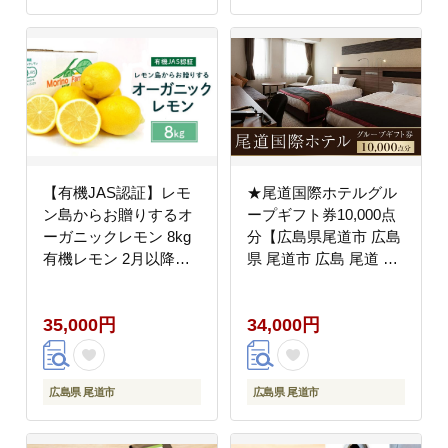
【有機JAS認証】レモ
★尾道国際ホテルグル
ン島からお贈りするオ
ープギフト券10,000点
ーガニックレモン 8kg
分【広島県尾道市 広島
有機レモン 2月以降発
県 尾道市 広島 尾道 ふ
送予定 産直 国産 有機
るさと 納税 支援 ギフ
栽培
ト券 ホテル 旅館 宿 レ
35,000円
34,000円
ストラン 食事 お食事
宿泊 泊り お泊り 旅行
国内旅行 トラベル】
広島県 尾道市
広島県 尾道市