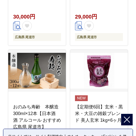
カフェオレ カフェオレ
COFFEE 焙煎 自家焙
ベース COFFEE ブレ
煎 本格的 美味しい お
30,000円
29,000円
ンド 飲料 美味しい 加
しゃれ コーヒー豆 ギフ
糖 カフェインレス 濃縮
ト 贈り物 詰め合わせ
スペシャルティコーヒ
スペシャルティコーヒ
ー 広島県 尾道市】
ー ご当地 広島県 尾道
広島県 尾道市
広島県 尾道市
市 向島】
おのみち寿齢 本醸造
【定期便6回】玄米・黒
300ml×12本【日本酒
米・大豆の雑穀ブレン
酒 アルコール おすすめ
ド 美人玄米 1kg×6ヶ月
広島県 尾道市】