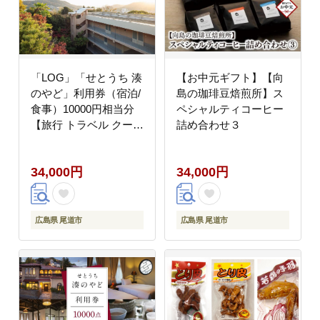
「LOG」「せとうち 湊
【お中元ギフト】【向
のやど」利用券（宿泊/
島の珈琲豆焙煎所】ス
食事）10000円相当分
ペシャルティコーヒー
【旅行 トラベル クーポ
詰め合わせ３
ン 宿泊 宿泊券 旅行券
せとうち 瀬戸内 広島県
34,000円
34,000円
尾道】
広島県 尾道市
広島県 尾道市