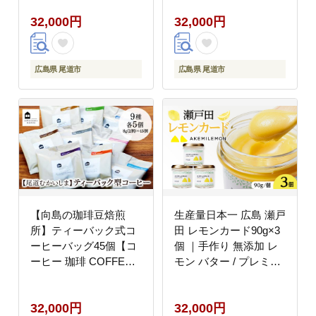
市】
32,000円
32,000円
広島県 尾道市
広島県 尾道市
【向島の珈琲豆焙煎
生産量日本一 広島 瀬戸
所】ティーバック式コ
田 レモンカード90g×3
ーヒーバッグ45個【コ
個 ｜手作り 無添加 レ
ーヒー 珈琲 COFFEE
モン バター / プレミア
焙煎 自家焙煎 本格的
ム
美味しい おしゃれ コー
32,000円
32,000円
ヒー豆 コーヒーバッグ