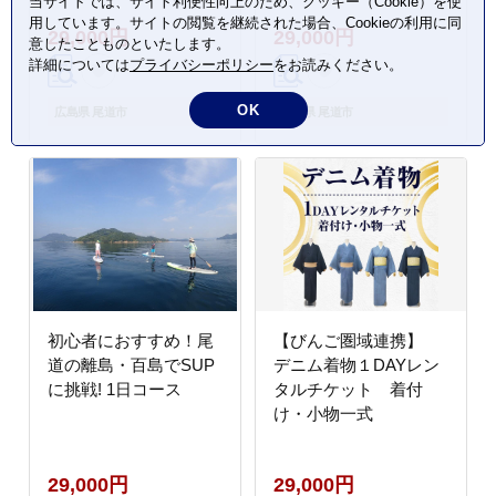
当サイトでは、サイト利便性向上のため、クッキー（Cookie）を使
用しています。サイトの閲覧を継続された場合、Cookieの利用に同
29,000円
29,000円
意したことものといたします。
詳細については
プライバシーポリシー
をお読みください。
OK
広島県 尾道市
広島県 尾道市
初心者におすすめ！尾
【びんご圏域連携】
道の離島・百島でSUP
デニム着物１DAYレン
に挑戦! 1日コース
タルチケット 着付
け・小物一式
29,000円
29,000円