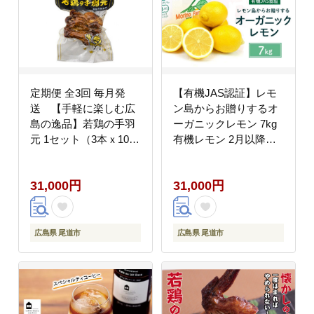
定期便 全3回 毎月発
【有機JAS認証】レモ
送 【手軽に楽しむ広
ン島からお贈りするオ
島の逸品】若鶏の手羽
ーガニックレモン 7kg
元 1セット（3本ｘ10
有機レモン 2月以降発
袋）× 3回｜広島名物
送予定 産直 国産 有機
ガーリック風味 常温保
栽培
31,000円
31,000円
存 おつまみ ギフト プ
レゼント 贈り物 広島県
尾道市
広島県 尾道市
広島県 尾道市