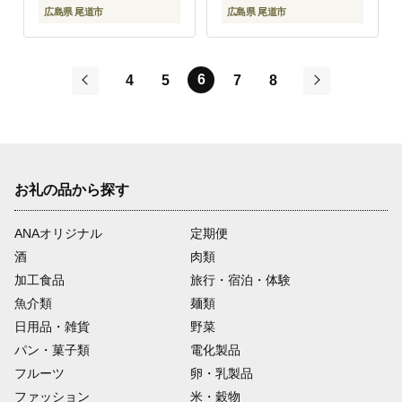
広島県 尾道市
広島県 尾道市
6
4
5
7
8
前
次
お礼の品から探す
ANAオリジナル
定期便
酒
肉類
加工食品
旅行・宿泊・体験
魚介類
麺類
日用品・雑貨
野菜
パン・菓子類
電化製品
フルーツ
卵・乳製品
ファッション
米・穀物