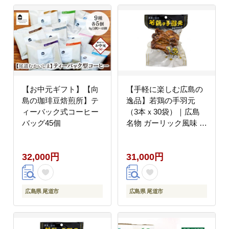
【お中元ギフト】【向
【手軽に楽しむ広島の
島の珈琲豆焙煎所】テ
逸品】若鶏の手羽元
ィーバック式コーヒー
（3本ｘ30袋）｜広島
バッグ45個
名物 ガーリック風味 常
温保存 おつまみ ギフト
プレゼント 贈り物 広島
32,000円
31,000円
県 尾道市
広島県 尾道市
広島県 尾道市