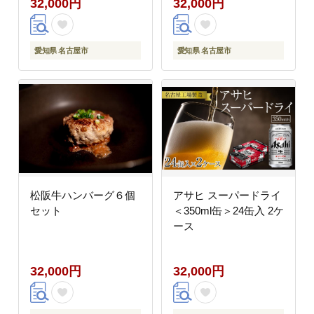
32,000円
32,000円
らし ギフト プレゼント
贈り物 人気 おすすめ
愛知県 名古屋市
愛知県 名古屋市
松阪牛ハンバーグ６個
アサヒ スーパードライ
セット
＜350ml缶＞24缶入 2ケ
ース
32,000円
32,000円