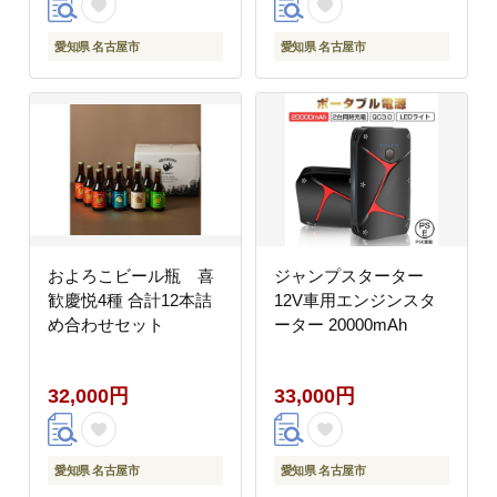
水性 肌触り 快眠 寝具
触り 快眠 寝具 シング
シングルサイズ 人気 お
ルサイズ 人気 おすすめ
愛知県 名古屋市
愛知県 名古屋市
すすめ 洗える 日本製
洗える 日本製 送料無料
送料無料
およろこビール瓶 喜
ジャンプスターター
歓慶悦4種 合計12本詰
12V車用エンジンスタ
め合わせセット
ーター 20000mAh
32,000円
33,000円
愛知県 名古屋市
愛知県 名古屋市