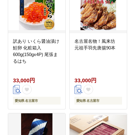
訳あり いくら醤油漬け
名古屋名物！風来坊
鮭卵 化粧箱入
元祖手羽先唐揚90本
600g(150gx4P) 尾張ま
るはち
33,000円
33,000円
愛知県 名古屋市
愛知県 名古屋市