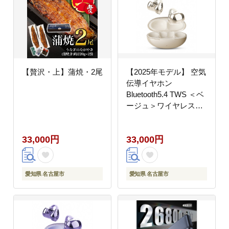
【贅沢・上】蒲焼・2尾
【2025年モデル】 空気
伝導イヤホン
Bluetooth5.4 TWS ＜ベ
ージュ＞ワイヤレスイ
ヤホン イヤーカフ型 挟
み込み 耳を塞がない
33,000円
33,000円
ENC ノイズキャンセリ
ング 単一指向性 自動ペ
アリング HiFi高音質 充
電ケース付き 安定装着
愛知県 名古屋市
愛知県 名古屋市
防水防滴 軽量設計 日本
語取扱説明書 【PL保険
加入済み製品・安心】