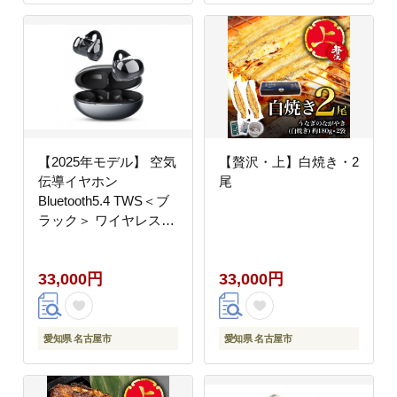
【2025年モデル】 空気
【贅沢・上】白焼き・2
伝導イヤホン
尾
Bluetooth5.4 TWS＜ブ
ラック＞ ワイヤレスイ
ヤホン イヤーカフ型 挟
み込み 耳を塞がない
33,000円
33,000円
ENC ノイズキャンセリ
ング 単一指向性 自動ペ
アリング HiFi高音質 充
電ケース付き 安定装着
愛知県 名古屋市
愛知県 名古屋市
防水防滴 軽量設計 日本
語取扱説明書 【PL保険
加入済み製品・安心】