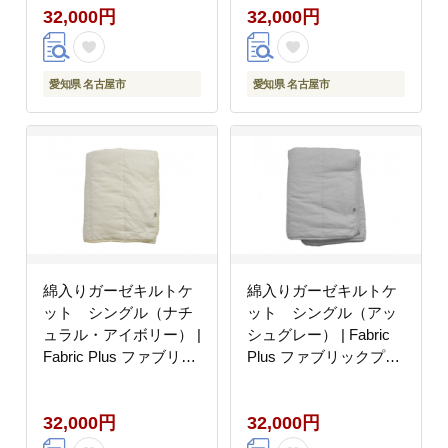
32,000円
32,000円
ット 綿入り綿100％ 夏
ット 綿入り綿100％ 夏
用 涼感 軽量 通気性 吸
用 涼感 軽量 通気性 吸
水性 肌触り 快眠 寝具
水性 肌触り 快眠 寝具
シングルサイズ 人気 お
シングルサイズ 人気 お
愛知県 名古屋市
愛知県 名古屋市
すすめ 洗える 日本製
すすめ 洗える 日本製
送料無料
送料無料
綿入りガーゼキルトケ
綿入りガーゼキルトケ
ット シングル（ナチ
ット シングル（アッ
ュラル・アイボリー） |
シュグレー） | Fabric
Fabric Plus ファブリッ
Plus ファブリックプラ
クプラス ガーゼケット
ス ガーゼケット キルト
キルトケット タオルケ
ケット タオルケット 綿
32,000円
32,000円
ット 綿入り綿100％ 夏
入り綿100％ 夏用 涼感
用 涼感 軽量 通気性 吸
軽量 通気性 吸水性 肌