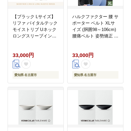
【ブラック Lサイズ】
ハルクファクター 腰 サ
リファ バイタルテック
ポーター ベルト XLサ
モイストリブ Uネック
イズ (胴囲98～106cm)
ロングスリーブインナ
腰痛ベルト 姿勢矯正 反
ー
り腰 猫背 薄型 軽量 腰
用サポーター 骨盤矯正
33,000円
33,000円
コルセット ぎっくり腰
通気性 強力固定 洗濯可
男女兼用
愛知県 名古屋市
愛知県 名古屋市