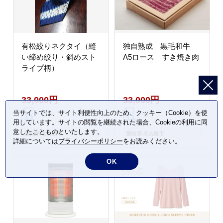
有松絞りネクタイ（縫
独自熟成 黒毛和牛
い締め絞り・斜めスト
A5ロース すき焼き肉
ライプ柄）
33,000円
33,000円
当サイトでは、サイト利便性向上のため、クッキー（Cookie）を使
用しています。サイトの閲覧を継続された場合、Cookieの利用に同
意したことものといたします。
愛知県 名古屋市
愛知県 名古屋市
詳細については
プライバシーポリシー
をお読みください。
OK