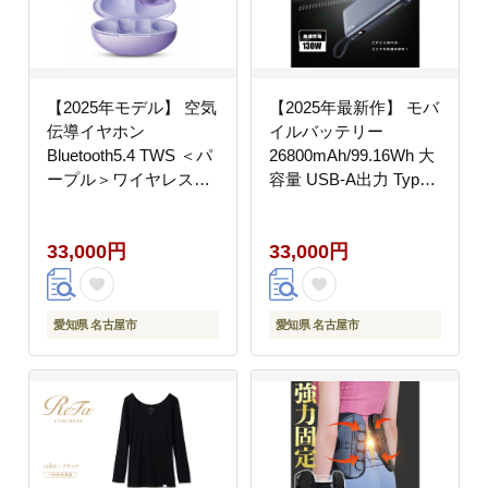
【2025年モデル】 空気
【2025年最新作】 モバ
伝導イヤホン
イルバッテリー
Bluetooth5.4 TWS ＜パ
26800mAh/99.16Wh 大
ープル＞ワイヤレスイ
容量 USB-A出力 Type-
ヤホン イヤーカフ型 挟
C出力/入力 ケーブル不
み込み 耳を塞がない
要 3台同時充電 PD
33,000円
33,000円
ENC ノイズキャンセリ
100W急速充電 ノート
ング 単一指向性 自動ペ
PC充電 互換性抜群
アリング HiFi高音質 充
LEDデジタル残電量表
電ケース付き 安定装着
示 iPhone16 15充電 安
愛知県 名古屋市
愛知県 名古屋市
防水防滴 軽量設計 日本
全保護機能搭載 防災グ
語取扱説明書 【PL保険
ッズ PSE認証済【PL保
加入済み製品・安心】
険加入済み製品・安
心】