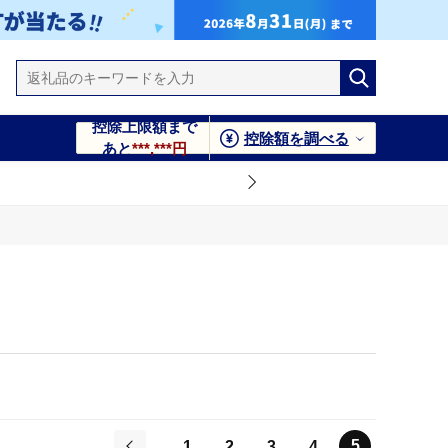
控除上限額まで
控除額を調べる
あと
***,***円
5
1
2
3
4