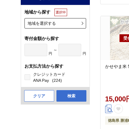
地域から探す
選択中
地域を選択する
寄付金額から探す
～
円
円
お支払方法から探す
かせやま米 5
クレジットカード
ANA Pay
(224)
クリア
検索
15,000
徳島県 勝浦