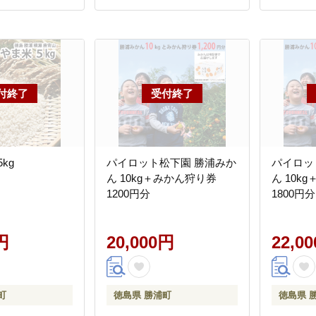
kg
パイロット松下園 勝浦みか
パイロッ
ん 10kg＋みかん狩り券
ん 10k
1200円分
1800円分
円
20,000円
22,0
町
徳島県 勝浦町
徳島県 