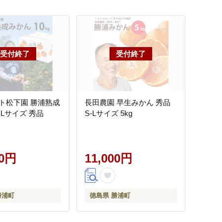
ト松下園 勝浦熟成
長田農園 早生みかん 秀品
-Lサイズ 秀品
S-Lサイズ 5kg
00円
11,000円
勝浦町
徳島県 勝浦町