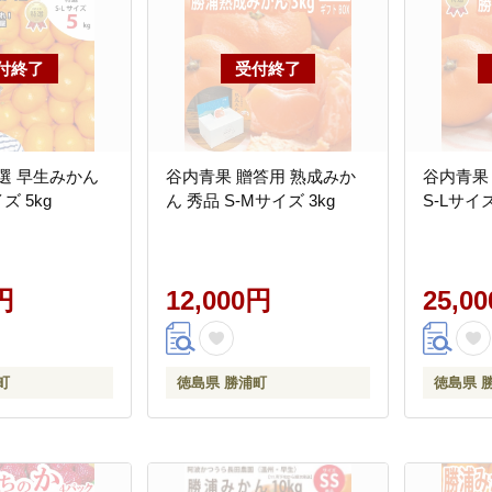
選 早生みかん
谷内青果 贈答用 熟成みか
谷内青果
ズ 5kg
ん 秀品 S-Mサイズ 3kg
S-Lサイズ
円
12,000円
25,0
町
徳島県 勝浦町
徳島県 