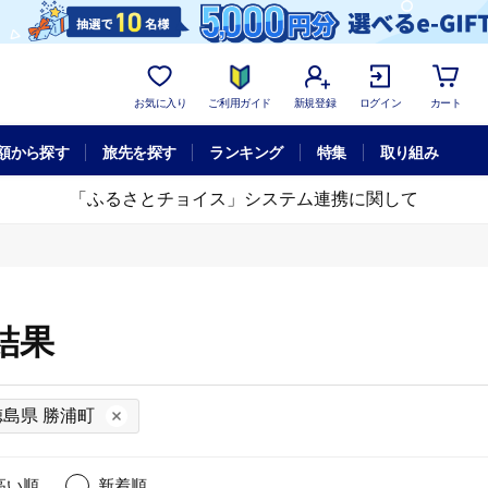
お気に入り
ご利用ガイド
新規登録
ログイン
カート
額から探す
旅先を探す
ランキング
特集
取り組み
「ふるさとチョイス」システム連携に関して
結果
徳島県 勝浦町
高い順
新着順