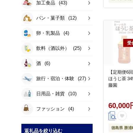
加工食品
(43)
パン・菓子類
(12)
卵・乳製品
(4)
飲料（酒以外）
(25)
酒
(6)
【定期便6
旅行・宿泊・体験
(27)
ほうじ茶 34
藤園
日用品・雑貨
(10)
60,000
ファッション
(4)
徳島県 勝浦
返礼品を絞り込む