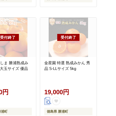
くしま 勝浦熟成み
金星園 特選 熟成みかん 秀
g 大玉サイズ 優品
品 S-LLサイズ 5kg
00円
19,000円
勝浦町
徳島県 勝浦町