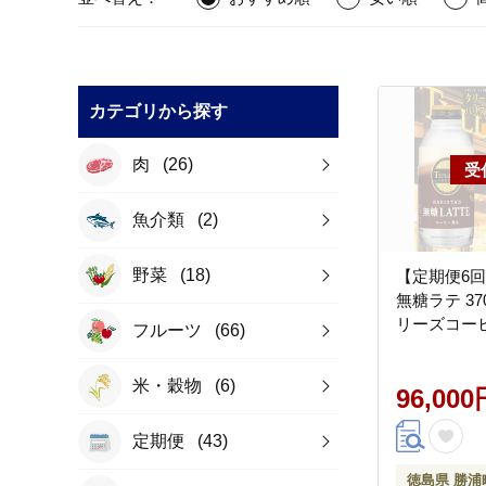
カテゴリから探す
肉
(26)
魚介類
(2)
野菜
(18)
【定期便6
無糖ラテ 37
リーズコー
フルーツ
(66)
米・穀物
(6)
96,000
定期便
(43)
徳島県 勝浦