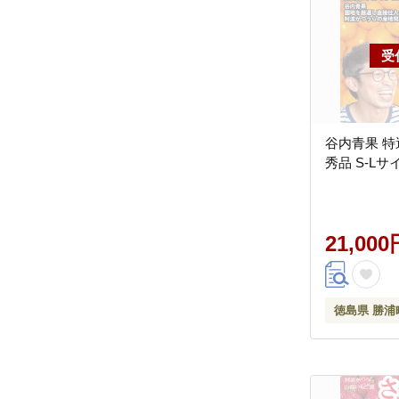
谷内青果 特
秀品 S-Lサイ
21,000
徳島県 勝浦