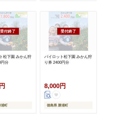
ト松下園 みかん狩
パイロット松下園 みかん狩
00円分
り券 2400円分
0円
8,000円
勝浦町
徳島県 勝浦町