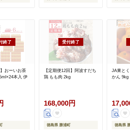
回】おーいお茶
【定期便12回】阿波すだち
JA東と
5ml×24本入 伊
鶏 もも肉 2kg
かん 9k
円
168,000円
17,0
町
徳島県 勝浦町
徳島県 