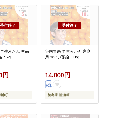
 早生みかん 秀品
谷内青果 早生みかん 家庭
 5kg
用 サイズ混合 10kg
00円
14,000円
勝浦町
徳島県 勝浦町