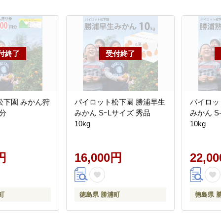
松下園 みかん狩
パイロット松下園 勝浦早生
パイロッ
円分
みかん SｰLサイズ 秀品
みかん S
10kg
10kg
円
16,000円
22,0
町
徳島県 勝浦町
徳島県 