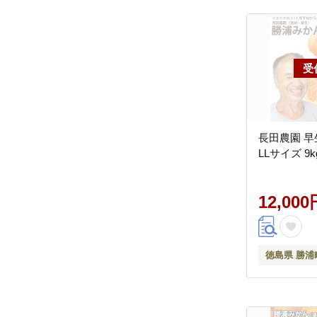
長田農園 早
LLサイズ 9k
12,000
徳島県 勝浦