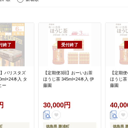
回】バリスタズ
【定期便3回】おーいお茶
【定期便
0ml×24本入 タ
ほうじ茶 345ml×24本入 伊
ほうじ茶 3
ヒー
藤園
藤園
円
30,000円
40,0
町
徳島県 勝浦町
徳島県 