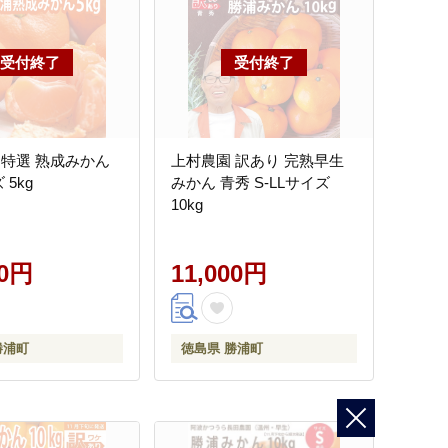
 特選 熟成みかん
上村農園 訳あり 完熟早生
 5kg
みかん 青秀 S-LLサイズ
10kg
00円
11,000円
勝浦町
徳島県 勝浦町