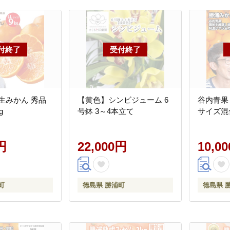
生みかん 秀品
【黄色】シンビジューム 6
谷内青果
g
号鉢 3～4本立て
サイズ混合
円
22,000円
10,0
町
徳島県 勝浦町
徳島県 