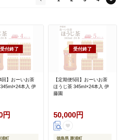
前
4回】おーいお茶
【定期便5回】おーいお茶
45ml×24本入 伊
ほうじ茶 345ml×24本入 伊
藤園
00円
50,000円
勝浦町
徳島県 勝浦町