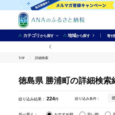
カテゴリ
地域
から探す
から探す
寄付
TOP
詳細検索
徳島県 勝浦町の詳細検索
224
絞り込み条件：
絞り込み結果：
件
並べ替え：
おすすめ順
安い順