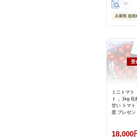
兵庫県 稲美
ミニトマト 
ト 」1kg 化
甘い トマト
度 プレゼント
18,000