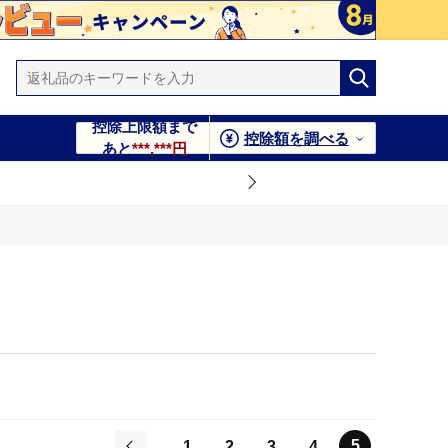
控除上限額まで
控除額を調べる
あと
***,***円
5
1
2
3
4