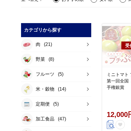
カテゴリから探す
肉
(21)
野菜
(8)
フルーツ
(5)
ミニトマト プ
第一回全国 
手権銀賞
米・穀物
(14)
定期便
(5)
12,000
加工食品
(47)