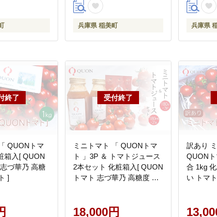
町
兵庫県 稲美町
兵庫県 
「 QUONトマ
ミニトマト 「 QUONトマ
訳あり 
粧箱入[ QUON
ト 」3P ＆ トマトジュース
QUONト
 志づ華乃 高糖
2本セット 化粧箱入[ QUON
合 1kg 
 ]
トマト 志づ華乃 高糖度 野
い トマ
菜 野菜ジュース ジュース
ご家庭用 
プレゼント 小分け ]
円
18,000円
13,0