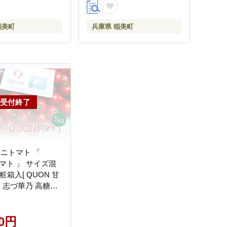
稲美町
兵庫県 稲美町
ミニトマト 「
マト 」 サイズ混
化粧箱入[ QUON 甘
ト 志づ華乃 高糖度
]
00円