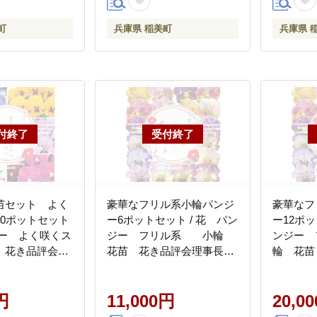
町
兵庫県 稲美町
兵庫県 
苗セット よく
豪華なフリル系小輪パンジ
豪華なフ
20ポットセット
ー6ポットセット / 花 パン
ー12ポッ
ジー よく咲くス
ジー フリル系 小輪
ンジー
 花き品評会理
花苗 花き品評会理事長賞
輪 花苗
生産者直送 ガ
受賞生産者直送 ガーデニ
長賞受賞
花壇 苗 苗木 花
ング 花壇 苗 苗木 花の苗 花
デニング 
物
円
の苗物
11,000円
苗 花の
20,0