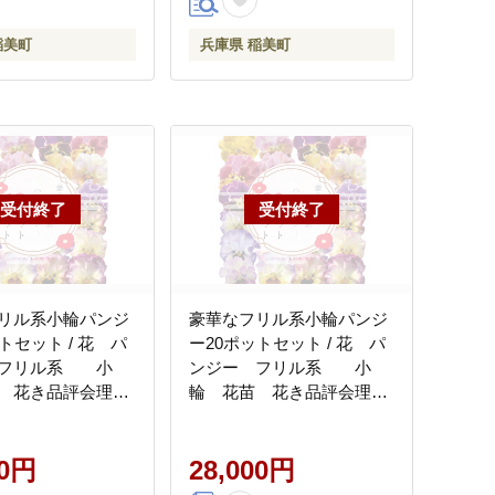
稲美町
兵庫県 稲美町
リル系小輪パンジ
豪華なフリル系小輪パンジ
トセット / 花 パ
ー20ポットセット / 花 パ
 フリル系 小
ンジー フリル系 小
 花き品評会理事
輪 花苗 花き品評会理事
生産者直送 ガー
長賞受賞生産者直送 ガー
花壇 苗 苗木 花の
デニング 花壇 苗 苗木 花の
苗物
00円
苗 花の苗物
28,000円