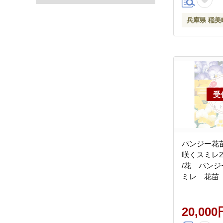
兵庫県 稲美
パンジー花
咲くスミレ
/花 パン
ミレ 花苗
事長賞受賞
ーデニング 
の苗 花の苗
20,000