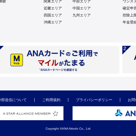
体験
関東エリア
中部エリア
ワンス
近畿エリア
中国エリア
確定申
四国エリア
九州エリア
控除上
沖縄エリア
年金受
外部送信について
ご利用規約
プライバシーポリシー
お問
Copyright ©ANA Akindo Co., Ltd