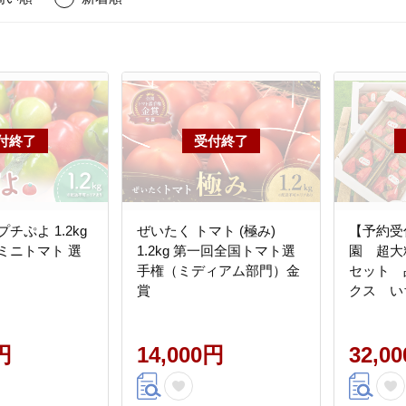
チぷよ 1.2kg
ぜいたく トマト (極み)
【予約受
ミニトマト 選
1.2kg 第一回全国トマト選
園 超大
手権（ミディアム部門）金
セット 
賞
クス い
比べ 超大
美町 果物
円
14,000円
32,0