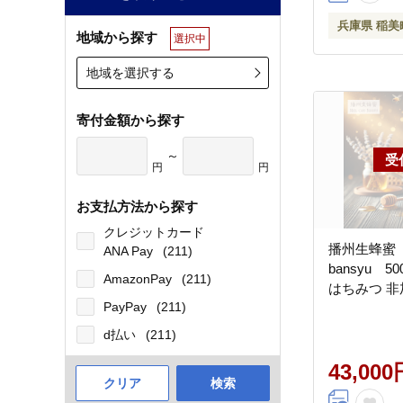
兵庫県 稲美
地域から探す
選択中
地域を選択する
寄付金額から探す
～
円
円
お支払方法から探す
クレジットカード
播州生蜂蜜 ～
ANA Pay
(211)
bansyu 5
AmazonPay
(211)
はちみつ 非
PayPay
(211)
d払い
(211)
43,000
クリア
検索