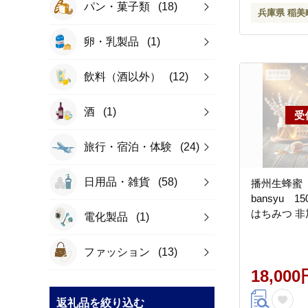
パン・菓子類
(18)
兵庫県 稲美
卵・乳製品
(1)
飲料（酒以外）
(12)
酒
(1)
旅行・宿泊・体験
(24)
日用品・雑貨
(58)
播州生蜂蜜 ～
bansyu 1
はちみつ 非
電化製品
(1)
ファッション
(13)
18,000
返礼品を絞り込む