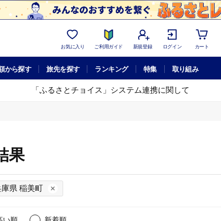
お気に入り
ご利用ガイド
新規登録
ログイン
カート
額から探す
旅先を探す
ランキング
特集
取り組み
「ふるさとチョイス」システム連携に関して
結果
兵庫県 稲美町
高い順
新着順