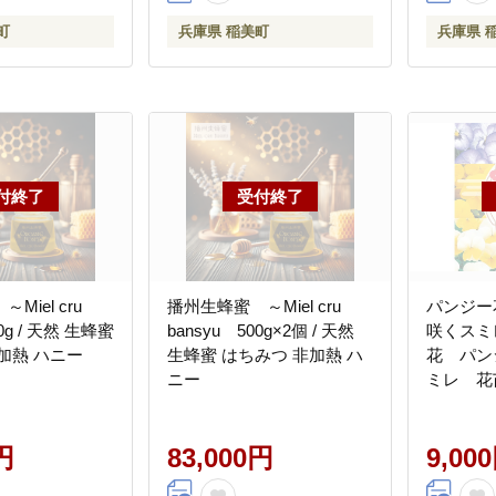
町
兵庫県 稲美町
兵庫県 
Miel cru
播州生蜂蜜 ～Miel cru
パンジー
00g / 天然 生蜂蜜
bansyu 500g×2個 / 天然
咲くスミ
加熱 ハニー
生蜂蜜 はちみつ 非加熱 ハ
花 パン
ニー
ミレ 花
事長賞受
ーデニング
円
83,000円
の苗 花
9,00