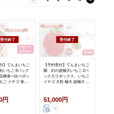
前
付】てんまいちご
【予約受付】てんまいちご
粒いちご 8パック
園 幻の超極大いちご 2パ
品種食べ比べボッ
ック入りボックス いちご
ちご イチゴ 食べ
イチゴ 大粒 極大 超極大 兵
粒 大粒 兵庫県 稲
庫県 稲美町 果物類 苺
類 苺
00円
51,000円