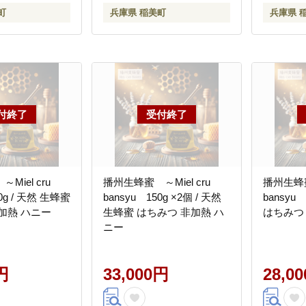
町
兵庫県 稲美町
兵庫県 
Miel cru
播州生蜂蜜 ～Miel cru
播州生蜂蜜 
50g / 天然 生蜂蜜
bansyu 150g ×2個 / 天然
bansyu
加熱 ハニー
生蜂蜜 はちみつ 非加熱 ハ
はちみつ
ニー
円
33,000円
28,0