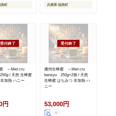
稲美町
兵庫県 稲美町
～Miel cru
播州生蜂蜜 ～Miel cru
 250g / 天然 生蜂蜜
bansyu 250g×2個 / 天然
 非加熱 ハニー
生蜂蜜 はちみつ 非加熱 ハ
ニー
00円
53,000円