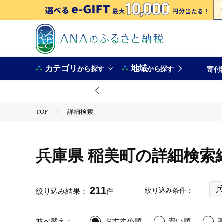
カテゴリ
地域
から探す
から探す
寄付
TOP
詳細検索
兵庫県 稲美町の詳細検索
211
絞り込み条件：
絞り込み結果：
件
並べ替え：
おすすめ順
安い順