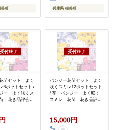
稲美町
兵庫県 稲美町
花苗セット よく
パンジー花苗セット よく
レ6ポットセット /
咲くスミレ12ポットセット
ジー よく咲くス
/ 花 パンジー よく咲く
苗 花き品評会理
スミレ 花苗 花き品評会
賞生産者直送 ガ
理事長賞受賞生産者直送
 花壇 苗 苗木 花
ガーデニング 花壇 苗 苗木
の苗物
0円
花の苗 花の苗物
15,000円