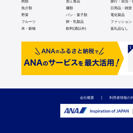
肉類
加工食品
旅行・宿泊・
魚介類
麺類
日用品・雑貨
野菜
パン・菓子類
電化製品
フルーツ
卵・乳製品
ファッション
米・穀物
飲料(酒以外)
返礼品なし
会社概要
利用者情報の