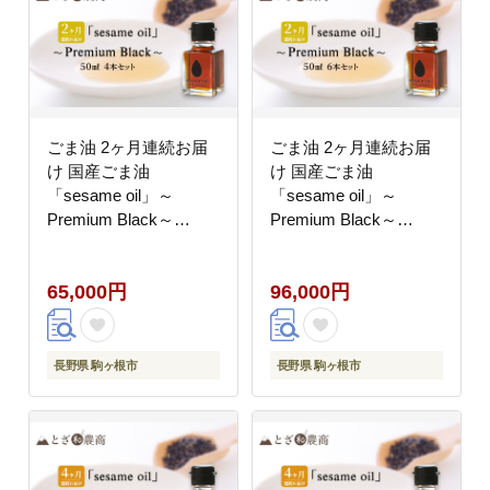
ごま油 2ヶ月連続お届
ごま油 2ヶ月連続お届
け 国産ごま油
け 国産ごま油
「sesame oil」～
「sesame oil」～
Premium Black～
Premium Black～
（50ml×4本）×2回 定
（50ml×6本）×2回 定
期便 黒ごま油 油 調味
期便 黒ごま油 油 調味
65,000円
96,000円
料 長野県駒ケ根市産
料 長野県駒ケ根市産
長野県 駒ヶ根市
長野県 駒ヶ根市