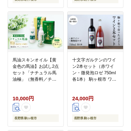
馬油スキンオイル【黄
十文字ガルテンのワイ
金色の馬油】お試し2点
ン2本セット（赤ワイ
セット「ナチュラル馬
ン・微発泡ロゼ 750ml
油極」（無香料／チュ
各1本） 駒ヶ根市 ワイ
ーブタイプ）信州 長野
ン
駒ケ根市
10,000円
24,000円
長野県 駒ヶ根市
長野県 駒ヶ根市