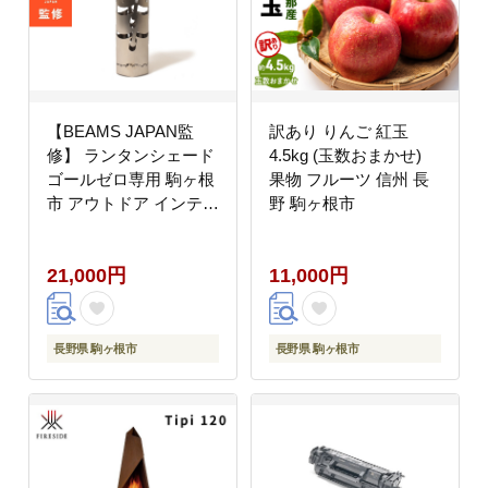
【BEAMS JAPAN監
訳あり りんご 紅玉
修】 ランタンシェード
4.5kg (玉数おまかせ)
ゴールゼロ専用 駒ヶ根
果物 フルーツ 信州 長
市 アウトドア インテリ
野 駒ヶ根市
ア
21,000円
11,000円
長野県 駒ヶ根市
長野県 駒ヶ根市