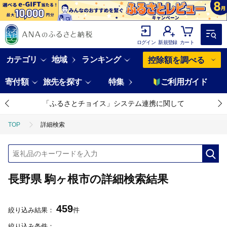
ログイン
新規登録
カート
カテゴリ
地域
ランキング
控除額を調べる
寄付額
旅先を探す
特集
ご利用ガイド
「ふるさとチョイス」システム連携に関して
TOP
詳細検索
長野県 駒ヶ根市の詳細検索結果
459
絞り込み結果：
件
絞り込み条件：