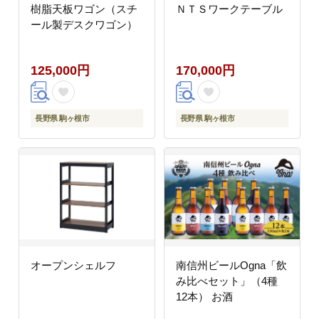
樹脂天板ワゴン（スチ
ＮＴＳワークテーブル
ール製デスクワゴン）
125,000円
170,000円
長野県 駒ヶ根市
長野県 駒ヶ根市
オープンシェルフ
南信州ビールOgna「飲
み比べセット」（4種
12本） お酒