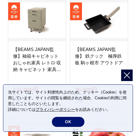
【BEAMS JAPAN監
【BEAMS JAPAN監
修】袖箱キャビネット
修】 鉄クック 極厚鉄
おしゃれ家具 レトロ 収
板 駒ヶ根市 アウトドア
納 キャビネット 家具
引き出し 整理
171,000円
30,000円
当サイトでは、サイト利便性向上のため、クッキー（Cookie）を使
用しています。サイトの閲覧を継続された場合、Cookieの利用に同
意したことものといたします。
詳細については
プライバシーポリシー
をお読みください。
長野県 駒ヶ根市
長野県 駒ヶ根市
OK