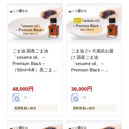
ごま油 国産ごま油
ごま油 2ヶ月連続お届
「sesame oil」～
け 国産ごま油
Premium Black～
「sesame oil」～
（50ml×6本）黒ごま油
Premium Black～
油 調味料 長野県駒ケ根
（50ml×2本）×2回 定
市産
期便 黒ごま油 調味料
48,000円
36,000円
長野県駒ケ根市産
長野県 駒ヶ根市
長野県 駒ヶ根市