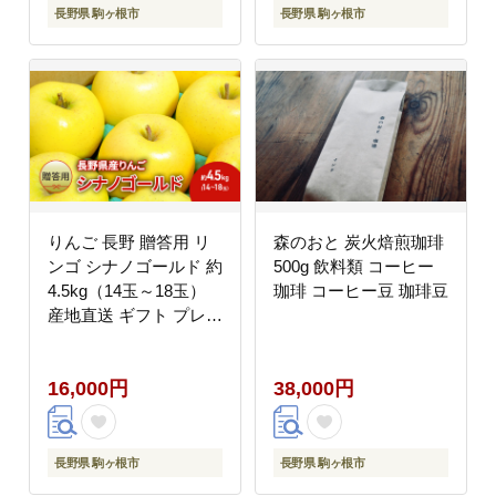
長野県 駒ヶ根市
長野県 駒ヶ根市
りんご 長野 贈答用 リ
森のおと 炭火焙煎珈琲
ンゴ シナノゴールド 約
500g 飲料類 コーヒー
4.5kg（14玉～18玉）
珈琲 コーヒー豆 珈琲豆
産地直送 ギフト プレゼ
ント 贈答 贈答品 贈り
物 フルーツ 果物 デザ
16,000円
38,000円
ート おやつ 秋 旬 信州
長野県
長野県 駒ヶ根市
長野県 駒ヶ根市