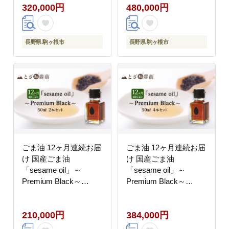
320,000円
480,000円
料 長野県駒ケ根市産
料 長野県駒ケ根市産
長野県 駒ヶ根市
長野県 駒ヶ根市
ごま油 12ヶ月連続お届
ごま油 12ヶ月連続お届
け 国産ごま油
け 国産ごま油
「sesame oil」～
「sesame oil」～
Premium Black～
Premium Black～
（50ml×2本）×12回 定
（50ml×4本）×12回 定
期便 黒ごま油 油 調味
期便 黒ごま油 油 調味
210,000円
384,000円
料 長野県駒ケ根市産
料 長野県駒ケ根市産