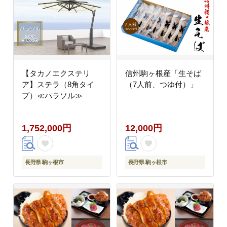
【タカノエクステリ
信州駒ヶ根産「生そば
ア】ステラ（8角タイ
（7人前、つゆ付）」
プ）≪パラソル≫
1,752,000円
12,000円
長野県 駒ヶ根市
長野県 駒ヶ根市