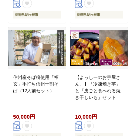
長野県 駒ヶ根市
長野県 駒ヶ根市
信州産そば粉使用「福
【よっしーのお芋屋さ
玄」手打ち信州十割そ
ん。】「冷凍焼き芋」
ば（12人前セット）
と「皮ごと食べれる焼
き干しいも」セット
50,000円
10,000円