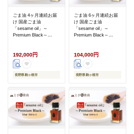
ごま油 4ヶ月連続お届
ごま油 6ヶ月連続お届
け 国産ごま油
け 国産ごま油
「sesame oil」～
「sesame oil」～
Premium Black～
Premium Black～
（50ml×6本）×4回 定
（50ml×2本）×6回 定
期便 黒ごま油 油 調味
期便 黒ごま油 油 調味
192,000円
104,000円
料 長野県駒ケ根市産
料 長野県駒ケ根市産
長野県 駒ヶ根市
長野県 駒ヶ根市