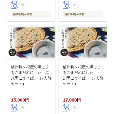
長野県 駒ヶ根市
長野県 駒ヶ根市
信州駒ヶ根産の黒ごま
信州駒ヶ根産の黒ごま
をごまだれにした「二
をごまだれにした「十
八黒ごまそば」（2人前
割黒ごまそば」（2人前
セット）
セット）
15,000円
17,000円