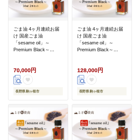
ごま油 4ヶ月連続お届
ごま油 4ヶ月連続お届
け 国産ごま油
け 国産ごま油
「sesame oil」～
「sesame oil」～
Premium Black～
Premium Black～
（50ml×2本）×4回 定
（50ml×4本）×4回 定
期便 黒ごま油 油 調味
期便 黒ごま油 油 調味
70,000円
128,000円
料 長野県駒ケ根市産
料 長野県駒ケ根市産
長野県 駒ヶ根市
長野県 駒ヶ根市