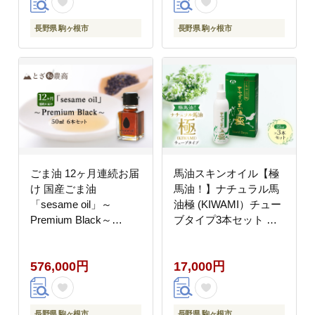
長野県 駒ヶ根市
長野県 駒ヶ根市
ごま油 12ヶ月連続お届
馬油スキンオイル【極
け 国産ごま油
馬油！】ナチュラル馬
「sesame oil」～
油極 (KIWAMI）チュー
Premium Black～
ブタイプ3本セット 信
（50ml×6本）×12回 定
州 長野 駒ケ根市
期便 黒ごま油 油 調味
576,000円
17,000円
料 長野県駒ケ根市産
長野県 駒ヶ根市
長野県 駒ヶ根市