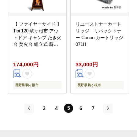
【 ファイヤーサイド 】
リユーストナーカート
Tipi 120 駒ヶ根市 アウ
リッジ リパックトナ
トドア キャンプ たき火
ー Canon カートリッジ
台 焚火台 組立式 薪ス
071H
トーブ ガーデンストー
ブ
174,000円
33,000円
長野県 駒ヶ根市
長野県 駒ヶ根市
5
3
4
6
7
前
次