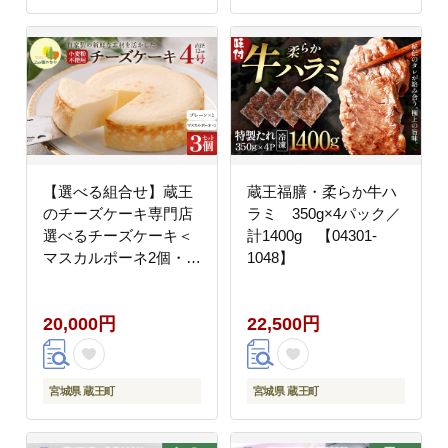
【選べる組合せ】蔵王
蔵王福膳・柔らか牛ハ
のチーズケーキ専門店
ラミ 350g×4パック／
選べるチーズケーキ＜
計1400g 【04301-
マスカルポーネ2個・プ
1048】
レーンチーズケーキ1個
＞ 【04301-1038-2】
20,000円
22,500円
宮城県 蔵王町
宮城県 蔵王町