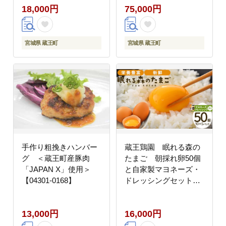
18,000円
75,000円
宮城県 蔵王町
宮城県 蔵王町
手作り粗挽きハンバー
蔵王鶏園 眠れる森の
グ ＜蔵王町産豚肉
たまご 朝採れ卵50個
「JAPAN X」使用＞
と自家製マヨネーズ・
【04301-0168】
ドレッシングセット
【04301-0181】
13,000円
16,000円