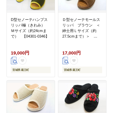
D型セノーテハンプス
Ｄ型セノーテモールス
リッパ極（きわみ）
リッパ ブラウン ＜
Ｍサイズ（約24cmま
紳士用Ｌサイズ（約
で） 【04301-0346】
27.5cmまで）＞
【04301-0362】
19,000円
17,000円
宮城県 蔵王町
宮城県 蔵王町