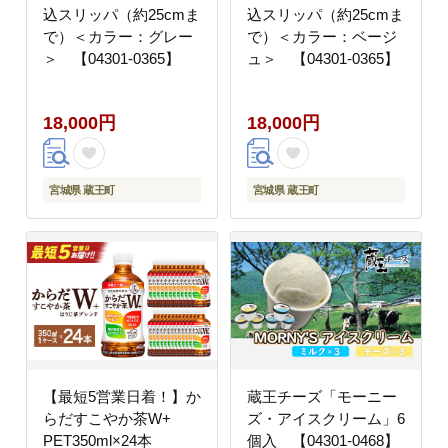
込スリッパ（約25cmま
込スリッパ（約25cmま
で）＜カラー：グレー
で）＜カラー：ベージ
＞ 【04301-0365】
ュ＞ 【04301-0365】
18,000円
18,000円
宮城県 蔵王町
宮城県 蔵王町
【最短5営業日着！】か
蔵王チーズ「モーニー
らだすこやか茶W+
ズ・アイスクリーム」6
PET350ml×24本
個入 【04301-0468】