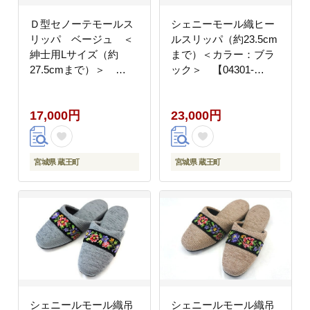
Ｄ型セノーテモールス
シェニーモール織ヒー
リッパ ベージュ ＜
ルスリッパ（約23.5cm
紳士用Lサイズ（約
まで）＜カラー：ブラ
27.5cmまで）＞
ック＞ 【04301-
【04301-0363】
0364】
17,000円
23,000円
宮城県 蔵王町
宮城県 蔵王町
シェニールモール織吊
シェニールモール織吊