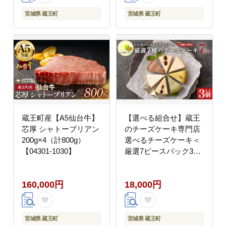
宮城県 蔵王町
宮城県 蔵王町
蔵王町産【A5仙台牛】
【選べる組合せ】蔵王
芯厚 シャトーブリアン
のチーズケーキ専門店
200g×4（計800g）
選べるチーズケーキ＜
【04301-1030】
厳選7ピースパック3個
＞ 【04301-1036-1】
160,000円
18,000円
宮城県 蔵王町
宮城県 蔵王町