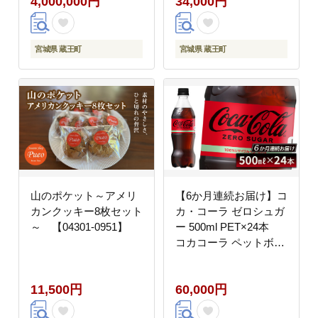
4,000,000円
34,000円
宮城県 蔵王町
宮城県 蔵王町
山のポケット～アメリ
【6か月連続お届け】コ
カンクッキー8枚セット
カ・コーラ ゼロシュガ
～ 【04301-0951】
ー 500ml PET×24本
コカコーラ ペットボト
ル 常備 備蓄 定期便 蔵
王 【04301-0956】
11,500円
60,000円