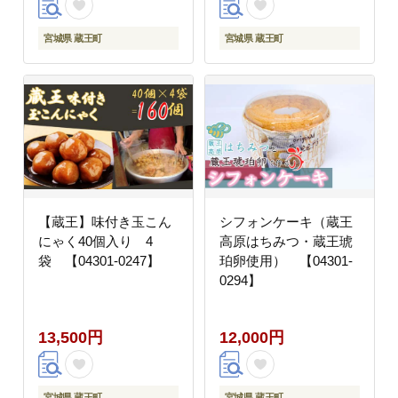
宮城県 蔵王町
宮城県 蔵王町
【蔵王】味付き玉こん
シフォンケーキ（蔵王
にゃく40個入り 4
高原はちみつ・蔵王琥
袋 【04301-0247】
珀卵使用） 【04301-
0294】
13,500円
12,000円
宮城県 蔵王町
宮城県 蔵王町