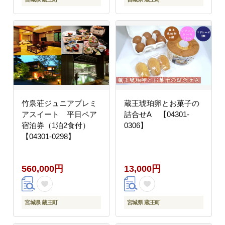
竹泉荘ジュニアプレミ
蔵王琥珀卵とお菓子の
アスイート 平日ペア
詰合せA 【04301-
宿泊券（1泊2食付）
0306】
【04301-0298】
560,000円
13,000円
宮城県 蔵王町
宮城県 蔵王町