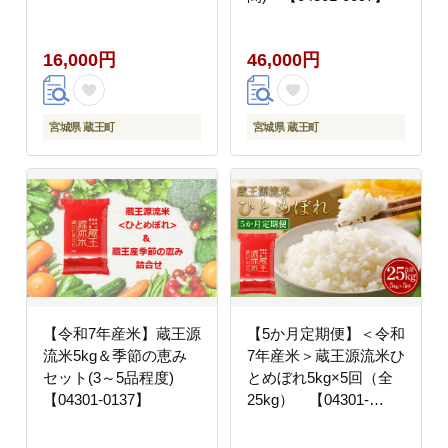
16,000円
46,000円
宮城県 蔵王町
宮城県 蔵王町
【令和7年産米】蔵王源
【5か月定期便】＜令和
流米5kg＆季節の恵み
7年産米＞蔵王源流米ひ
セット(3～5品程度)
とめぼれ5kg×5回（全
【04301-0137】
25kg） 【04301-
0163】