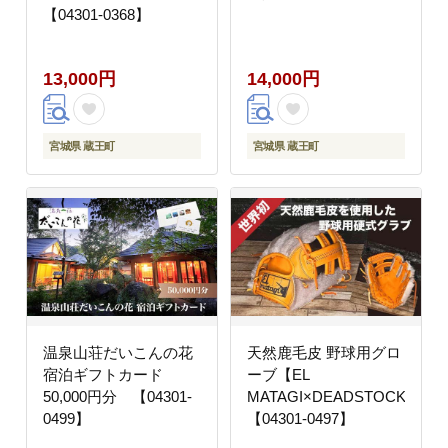
【04301-0368】
13,000円
14,000円
宮城県 蔵王町
宮城県 蔵王町
温泉山荘だいこんの花
天然鹿毛皮 野球用グロ
宿泊ギフトカード
ーブ【EL
50,000円分 【04301-
MATAGI×DEADSTOCK】
0499】
【04301-0497】