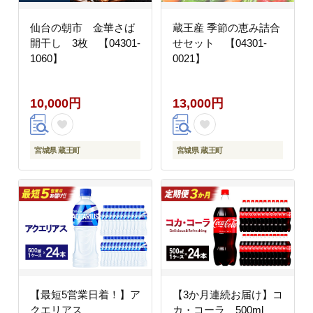
仙台の朝市 金華さば
蔵王産 季節の恵み詰合
開干し 3枚 【04301-
せセット 【04301-
1060】
0021】
10,000円
13,000円
宮城県 蔵王町
宮城県 蔵王町
【最短5営業日着！】ア
【3か月連続お届け】コ
クエリアス
カ・コーラ 500ml