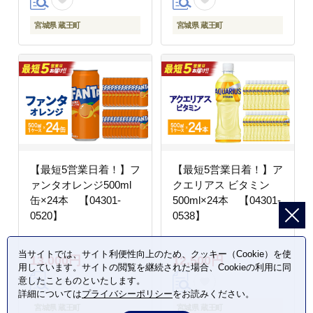
宮城県 蔵王町
宮城県 蔵王町
【最短5営業日着！】フ
【最短5営業日着！】ア
ァンタオレンジ500ml
クエリアス ビタミン
缶×24本 【04301-
500ml×24本 【04301-
0520】
0538】
当サイトでは、サイト利便性向上のため、クッキー（Cookie）を使
13,000円
12,500円
用しています。サイトの閲覧を継続された場合、Cookieの利用に同
意したことものといたします。
詳細については
プライバシーポリシー
をお読みください。
宮城県 蔵王町
宮城県 蔵王町