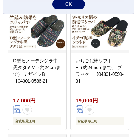
OK
D型セノーテシジラ中
いちご泥棒ソフト
黒タタミM（約24cmま
F（約24.5cmまで） ブ
で） デザインB
ラック 【04301-0590-
【04301-0586-2】
3】
17,000円
19,000円
宮城県 蔵王町
宮城県 蔵王町