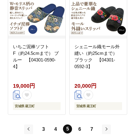
いちご泥棒ソフト
シェニール織モール外
F（約24.5cmまで） ブ
縫い（約25cmまで）
ルー 【04301-0590-
ブラック 【04301-
4】
0592-3】
19,000円
20,000円
宮城県 蔵王町
宮城県 蔵王町
5
3
4
6
7