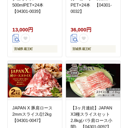
500mlPET×24本
PET×24本 【04301-
【04301-0039】
0032】
13,000円
36,000円
宮城県 蔵王町
宮城県 蔵王町
JAPAN X 豚肩ロース
【3ヶ月連続】JAPAN
2mmスライス/計2kg
X3種スライスセット
【04301-0047】
2.8kg(バラ肩ロース小
間) 【04301-0097】