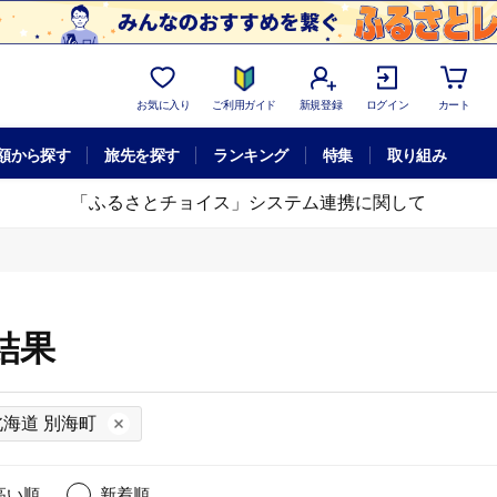
お気に入り
ご利用ガイド
新規登録
ログイン
カート
額から探す
旅先を探す
ランキング
特集
取り組み
「ふるさとチョイス」システム連携に関して
結果
北海道 別海町
高い順
新着順