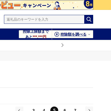
控除上限額まで
控除額を調べる
あと
***,***円
5
3
4
6
7