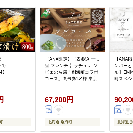
け
【ANA限定】【表参道 一つ
【ANA
g×4）
星 フレンチ 】ラチュレ ジ
ンバーと
24】
ビエの名店「別海町コラボ
ル】EMM
コース」食事券1名様 東京
町スペシ
ス」お食
円
67,200円
90,2
町
北海道 別海町
北海道 