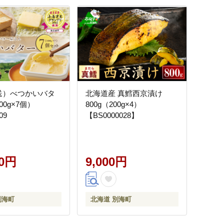
送）べつかいバタ
北海道産 真鱈西京漬け
00g×7個）
800g（200g×4）
09
【BS0000028】
00円
9,000円
別海町
北海道 別海町