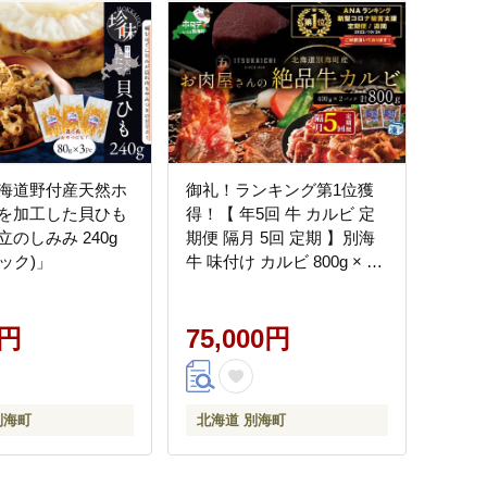
海道野付産天然ホ
御礼！ランキング第1位獲
を加工した貝ひも
得！【 年5回 牛 カルビ 定
のしみみ 240g
期便 隔月 5回 定期 】別海
パック)」
牛 味付け カルビ 800g × 5
回
0円
75,000円
別海町
北海道 別海町