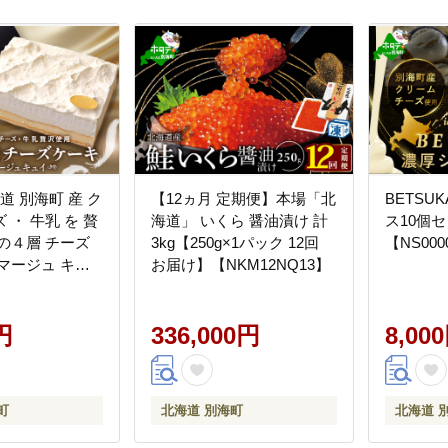
道 別海町 産 ク
【12ヵ月 定期便】本場「北
BETSU
 ・ 牛乳 を 贅
海道」 いくら 醤油漬け 計
ス10個
の４層 チーズ
3kg【250g×1パック 12回
【NS000
マージュ キュ
お届け】【NKM12NQ13】
円
336,000円
8,00
町
北海道 別海町
北海道 