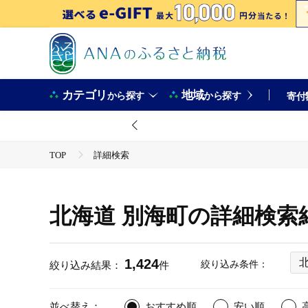
カテゴリ
地域
から探す
から探す
寄付
TOP
詳細検索
北海道 別海町の詳細検索
1,424
絞り込み条件：
絞り込み結果：
件
並べ替え：
おすすめ順
安い順