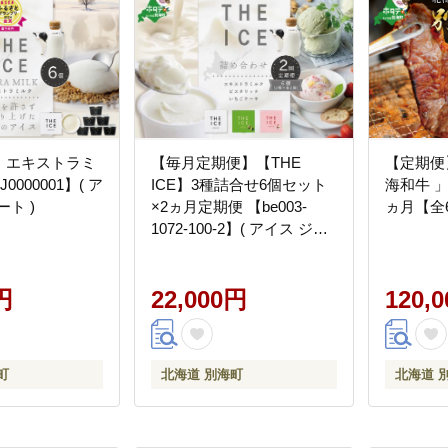
CE】エキストラミ
【毎月定期便】【THE
【定期便
0000001】( ア
ICE】3種詰合せ6個セット
海和牛 」 
ト )
×2ヵ月定期便 【be003-
ヵ月【全
1072-100-2】( アイス ジェ
ラート )
円
22,000円
120,
町
北海道 別海町
北海道 