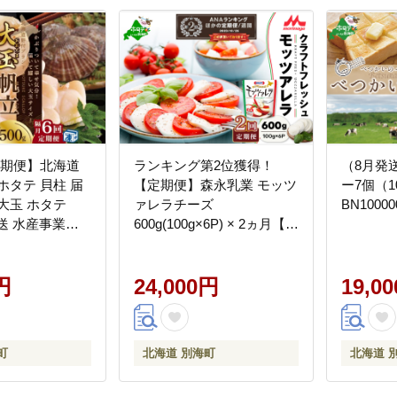
定期便】北海道
ランキング第2位獲得！
（8月発
【定期便】森永乳業 モッツ
ー7個（1
大玉 ホタテ
ァレラチーズ
BN10000
 配送 水産事業者
600g(100g×6P) × 2ヵ月【全
2回】
円
24,000円
19,0
町
北海道 別海町
北海道 