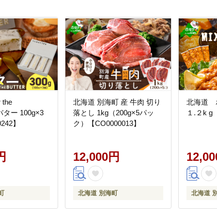
 the
北海道 別海町 産 牛肉 切り
北海道 
ター 100g×3
落とし 1kg（200g×5パッ
１.２k g
0242】
ク）【CO0000013】
円
12,000円
12,0
町
北海道 別海町
北海道 