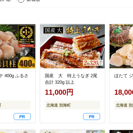
 400g ふるさ
国産 大 特上うなぎ 2尾
ほたて ジ
合計 320g 以上
11,000円
18,0
町
北海道 別海町
北海道 