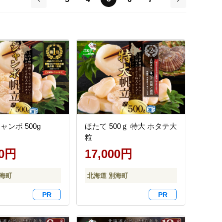
前
次
ャンボ 500g
ほたて 500ｇ 特大 ホタテ大
粒
00円
17,000円
別海町
北海道 別海町