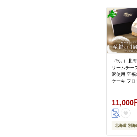
（9月）北海
リームチーズ
沢使用 至福
ケーキ フロ
イ
11,000
北海道 別海