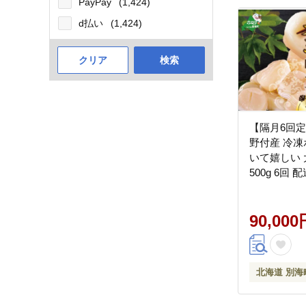
PayPay
(1,424)
d払い
(1,424)
クリア
検索
【隔月6回
野付産 冷凍ホタテ 貝柱 届
いて嬉しい 
500g 6回
支援
90,000
北海道 別海