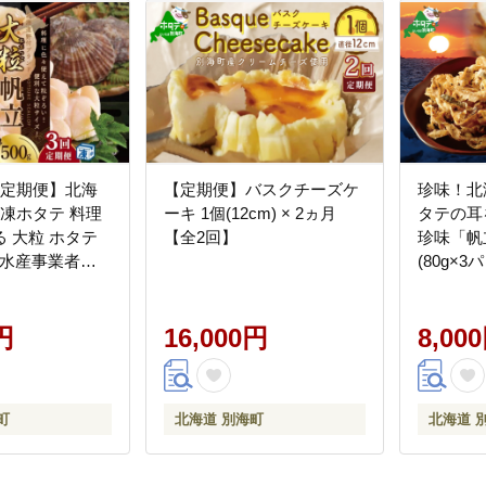
月定期便】北海
【定期便】バスクチーズケ
珍味！北
ーキ 1個(12cm) × 2ヵ月
タテの耳
 大粒 ホタテ
【全2回】
珍味「帆立
3回 水産事業者支
(80g×3
円
16,000円
8,00
町
北海道 別海町
北海道 