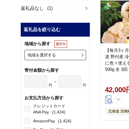
返礼品なし
(1)
返礼品を絞り込む
地域から探す
選択中
【毎月3ヶ
地域を選択する
道 野付産 冷凍ホタテ 料理
に色々使える
500g 全 
寄付金額から探す
援
～
円
円
42,000
お支払方法から探す
クレジットカード
北海道 別海
ANA Pay
(1,424)
AmazonPay
(1,424)