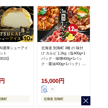
KAI濃厚シューアイ
北海道 別海町 3種 の 味付
セット
け カルビ 1.2kg（塩400g×1
0015】
パック・味噌400g×1パッ
ク・醤油400g×1パック）
【NS0000047】
0円
15,000円
別海町
北海道 別海町