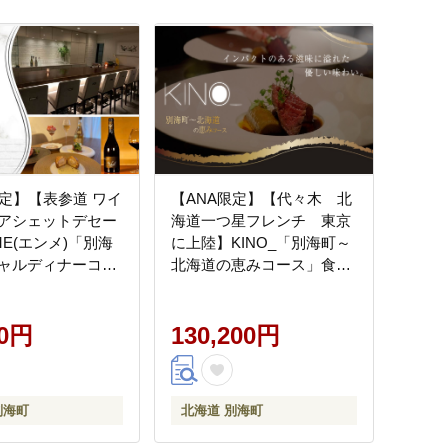
限定】【表参道 ワイ
【ANA限定】【代々木 北
アシェットデセー
海道一つ星フレンチ 東京
E(エンメ)「別海
に上陸】KINO_「別海町～
ャルディナーコー
北海道の恵みコース」食事
事券 ペア 東京
券2名様【CC0000250】( ふ
るさと納税 レストラン 食
00円
事券 東京 コース料理)
130,200円
別海町
北海道 別海町