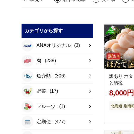
カテゴリから探す
ANAオリジナル
(3)
肉
(238)
魚介類
(306)
訳あり ホタテ
と納税
野菜
(17)
8,000円
北海道 別海
フルーツ
(1)
定期便
(477)