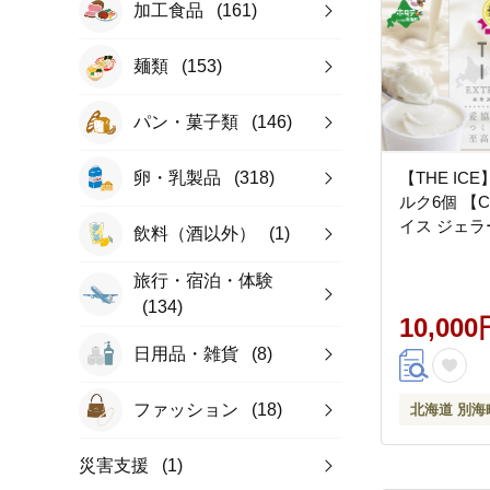
加工食品
(161)
麺類
(153)
パン・菓子類
(146)
卵・乳製品
(318)
【THE I
ルク6個 【CJ
イス ジェラー
飲料（酒以外）
(1)
旅行・宿泊・体験
(134)
10,000
日用品・雑貨
(8)
ファッション
(18)
北海道 別海
災害支援
(1)