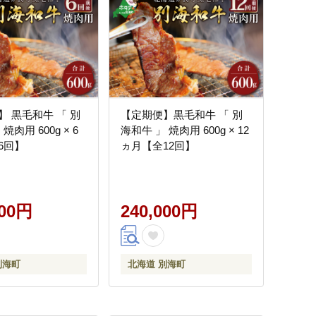
】 黒毛和牛 「 別
【定期便】黒毛和牛 「 別
焼肉用 600g × 6
海和牛 」 焼肉用 600g × 12
6回】
ヵ月【全12回】
000円
240,000円
別海町
北海道 別海町