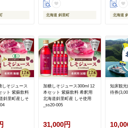
町
北海道 斜里町
北海道 
糖しそジュース
加糖しそジュース300ml 12
知床観光
2本セット 紫蘇飲料
本セット 紫蘇飲料 希釈用
待券(3,00
海道斜里町産しそ
北海道斜里町産 しそ使用
04
_ss20-005
円
31,000円
10,0