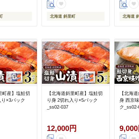
町
北海道 斜里町
北海道 
里町産】塩鮭切
【北海道斜里町産】塩鮭切
【北海道
入り×3パック
り身 2切れ入り×5パック
身 西京味
_ss02-037
ク_ss02-
12,000円
9,00