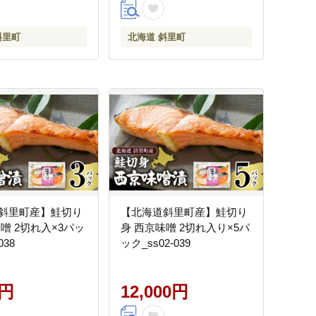
斜里町
北海道 斜里町
斜里町産】鮭切り
【北海道斜里町産】鮭切り
噌 2切れ入×3パッ
身 西京味噌 2切れ入り×5パ
038
ック_ss02-039
0円
12,000円