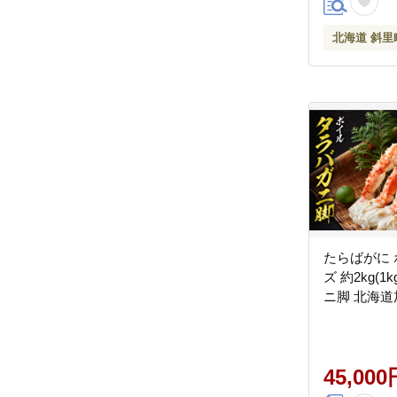
北海道 斜里
たらばがに 
ズ 約2kg(1
ニ脚 北海道加
45,000