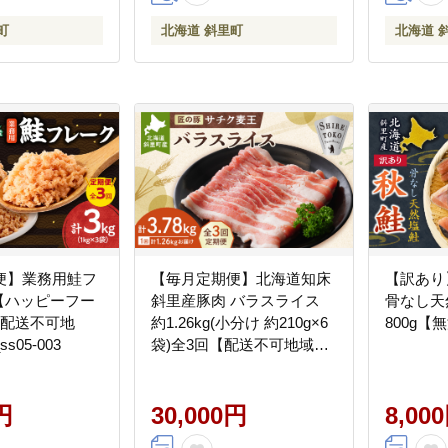
町
北海道 斜里町
北海道 
便】業務用鮭フ
【毎月定期便】北海道知床
【訳あり
g【ハッピーフー
斜里産豚肉 バラスライス
骨なし天
【配送不可地
約1.26kg(小分け 約210g×6
800g【無
05-003
袋)全3回【配送不可地域：
離島】_ss10-008
円
30,000円
8,00