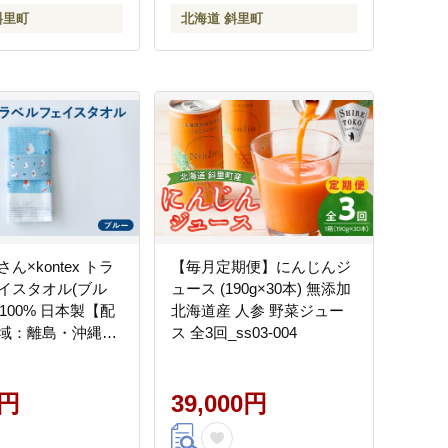
斜里町
北海道 斜里町
ん×kontex トラ
【毎月定期便】にんじんジ
イスタオル(ブル
ュース (190g×30本) 無添加
綿100% 日本製【配
北海道産 人参 野菜ジュー
域：離島・沖縄
ス 全3回_ss03-004
-065
0円
39,000円