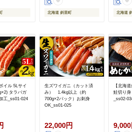
町
北海道 斜里町
北海道 
ボイル 5Lサイ
生ズワイガニ（カット済
【北海道
kg×2) タラバガ
み） 1.4kg以上（約
鮭切り身
工_ss01-024
700g×2パック）お刺身
_ss02-03
OK_ss01-025
円
22,000円
9,00