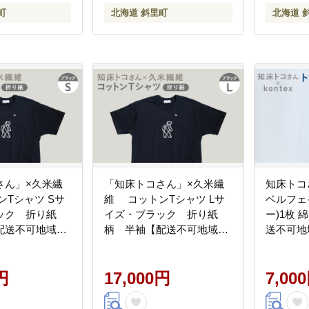
町
北海道 斜里町
北海道 
さん」×久米繊
「知床トコさん」×久米繊
知床トコさ
Tシャツ Sサ
維 コットンTシャツ Lサ
ベルフェ
ック 折り紙
イズ・ブラック 折り紙
ー)1枚 
配送不可地域：
柄 半袖【配送不可地域：
送不可地
_ss08-093
離島・沖縄県】_ss08-095
県】_ss08
円
17,000円
7,00