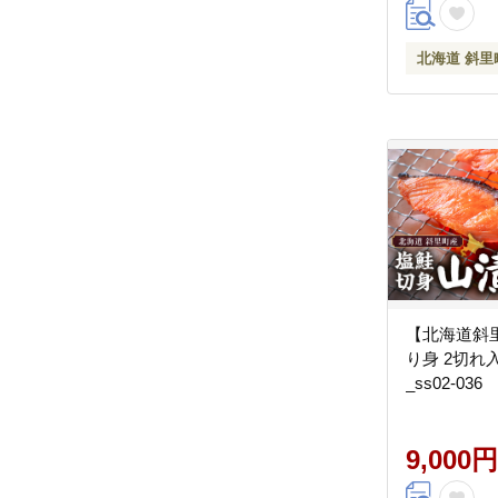
北海道 斜里
【北海道斜
り身 2切れ
_ss02-036
9,000円