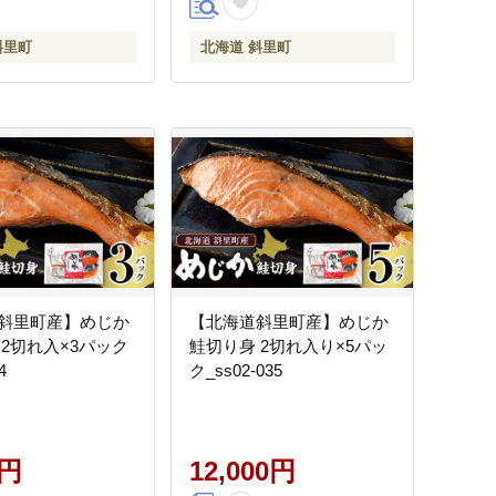
斜里町
北海道 斜里町
斜里町産】めじか
【北海道斜里町産】めじか
 2切れ入×3パック
鮭切り身 2切れ入り×5パッ
4
ク_ss02-035
0円
12,000円