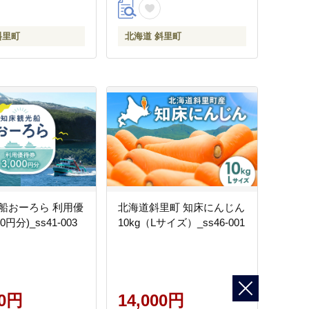
斜里町
北海道 斜里町
船おーろら 利用優
北海道斜里町 知床にんじん
0円分)_ss41-003
10kg（Lサイズ）_ss46-001
00円
14,000円