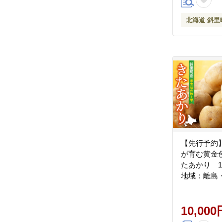
北海道 斜里
【先行予約
が育む黄金
たあかり 1
地域：離島
_ss03-014
10,000