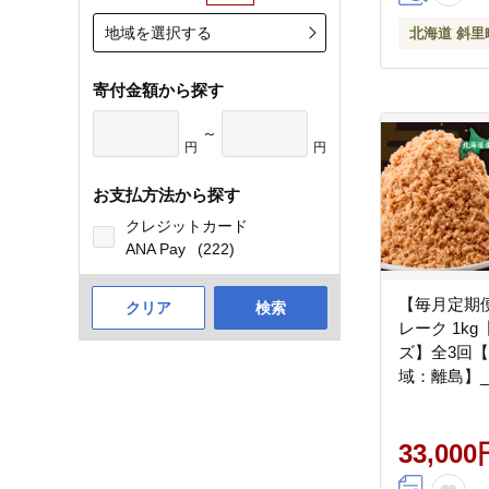
地域を選択する
北海道 斜里
寄付金額から探す
～
円
円
お支払方法から探す
クレジットカード
ANA Pay
(222)
【毎月定期
クリア
検索
レーク 1k
ズ】全3回
域：離島】_ss
33,000