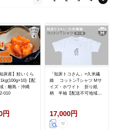
前
知床産】鮭いくら
「知床トコさん」×久米繊
kg(100g×10)【配
維 コットンTシャツ Mサ
域：離島・沖縄
イズ・ホワイト 折り紙
-010
柄 半袖【配送不可地域：
離島・沖縄県】_ss08-091
00円
17,000円