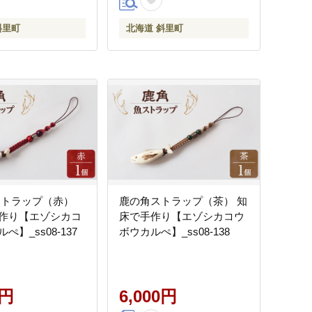
斜里町
北海道 斜里町
ストラップ（赤）
鹿の角ストラップ（茶） 知
作り【エゾシカコ
床で手作り【エゾシカコウ
ぺ】_ss08-137
ボウカルぺ】_ss08-138
0円
6,000円