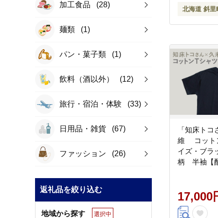
加工食品
(28)
北海道 斜里
麺類
(1)
パン・菓子類
(1)
飲料（酒以外）
(12)
旅行・宿泊・体験
(33)
日用品・雑貨
(67)
「知床トコ
維 コットン
イズ・ブラ
ファッション
(26)
柄 半袖【
離島・沖縄県】
返礼品を絞り込む
17,000
地域から探す
選択中