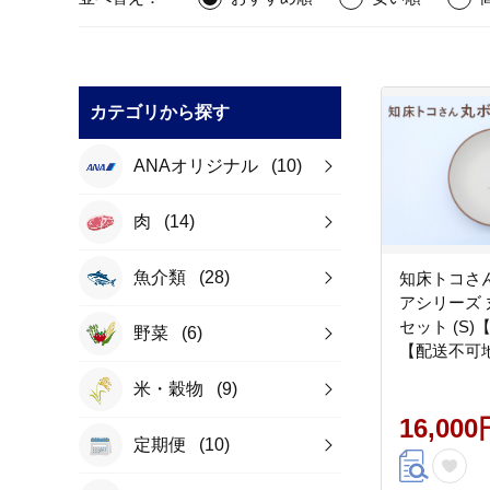
カテゴリから探す
ANAオリジナル
(10)
肉
(14)
魚介類
(28)
知床トコさ
アシリーズ 
セット (S
野菜
(6)
【配送不可
縄県】_ss08
米・穀物
(9)
16,000
定期便
(10)