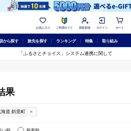
お気に入り
ご利用ガイド
新規登録
ログイン
カート
額から探す
旅先を探す
ランキング
特集
取り組み
「ふるさとチョイス」システム連携に関して
結果
北海道 斜里町
高い順
新着順