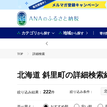
カテゴリ
地域
から探す
から探す
寄付
TOP
詳細検索
北海道 斜里町の詳細検索
222
絞り込み条件：
絞り込み結果：
件
並べ替え：
おすすめ順
安い順