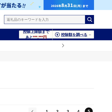
控除上限額まで
控除額を調べる
あと
***,***円
5
1
2
3
4