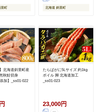
斜里町
北海道 斜里町
】北海道斜里町産
たらばがに5Lサイズ 約1kg
然秋鮭切身
ボイル 脚 北海道加工
添加】_ss01-022
_ss01-023
0円
23,000円