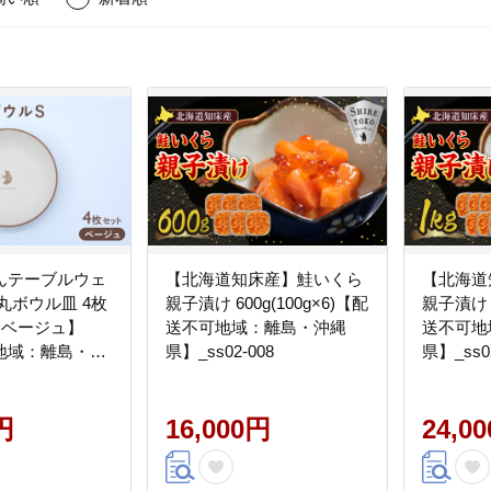
んテーブルウェ
【北海道知床産】鮭いくら
【北海道
丸ボウル皿 4枚
親子漬け 600g(100g×6)【配
親子漬け 1
)【ベージュ】
送不可地域：離島・沖縄
送不可地
地域：離島・沖
県】_ss02-008
県】_ss02
-050
円
16,000円
24,0