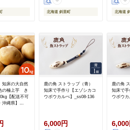
町
北海道 斜里町
北海道 
】知床の大自然
鹿の角 ストラップ（青）
鹿の角 
色の極上芋 き
知床で手作り【エゾシカコ
知床で手
0kg【配送不可
ウボウカルぺ】_ss08-136
ウボウカル
・沖縄県】
円
6,000円
6,00