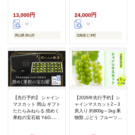
【配送不可地域：離
ク）果物 ぶどう フルー
島・北海道・沖縄県】
ツ 果物類 ブドウ マス
13,000円
24,000円
カット [松山商店]
岡山県 津山市
北海道 仁木町
【先行予約】 シャイン
【2026年先行予約】シ
マスカット 岡山 ギフト
ャインマスカット2～3
たたらみねらる 煌めく
房入り 約800g～1kg 果
果粒の宝石箱 Y&G.デ
物類 ぶどう フルーツ
ィストリビューター株
果物 新鮮 瑞々しい
式会社《2026年8月下