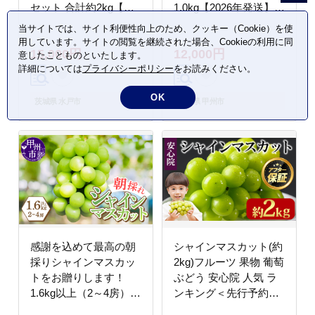
セット 合計約2kg【茨
1.0kg【2026年発送】
城県共通返礼品/石岡
（LKS）B-850
当サイトでは、サイト利便性向上のため、クッキー（Cookie）を使
市】【葡萄 ぶどう マス
用しています。サイトの閲覧を継続された場合、Cookieの利用に同
15,000円
12,000円
カット フルーツ 果物
意したことものといたします。
詳細については
プライバシーポリシー
をお読みください。
くだもの 茨城県 水戸
市】（IT-17）
OK
茨城県 水戸市
山梨県 甲州市
感謝を込めて最高の朝
シャインマスカット(約
採りシャインマスカッ
2kg)フルーツ 果物 葡萄
トをお贈りします！
ぶどう 安心院 人気 ラ
1.6kg以上（2～4房）
ンキング＜先行予約受
【2026年発送】
付中！2026年8月下旬