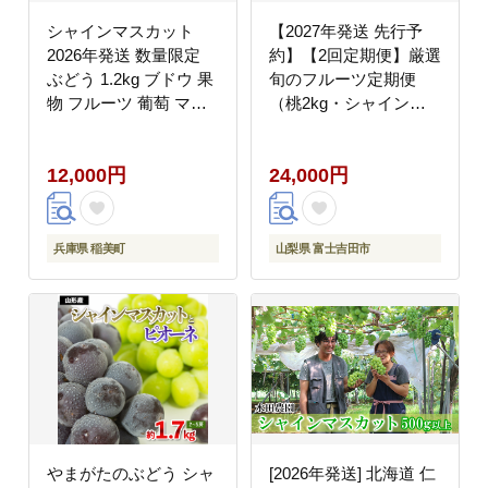
シャインマスカット
【2027年発送 先行予
2026年発送 数量限定
約】【2回定期便】厳選
ぶどう 1.2kg ブドウ 果
旬のフルーツ定期便
物 フルーツ 葡萄 マス
（桃2kg・シャインマ
カット
スカット1kg以上）
12,000円
24,000円
兵庫県 稲美町
山梨県 富士吉田市
やまがたのぶどう シャ
[2026年発送] 北海道 仁