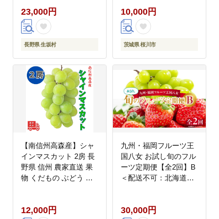
たえ 甘み 香り 鈴木農
23,000円
10,000円
園 [ED005sa]
長野県 生坂村
茨城県 桜川市
【南信州高森産】シャ
九州・福岡フルーツ王
インマスカット 2房 長
国八女 お試し旬のフル
野県 信州 農家直送 果
ーツ定期便【全2回】B
物 くだもの ぶどう 旬
＜配送不可：北海道・
のぶどう シャイン 鶴屋
沖縄・離島＞ フルーツ
農園
定期便 あまおう シャイ
12,000円
30,000円
ンマスカット 季節のフ