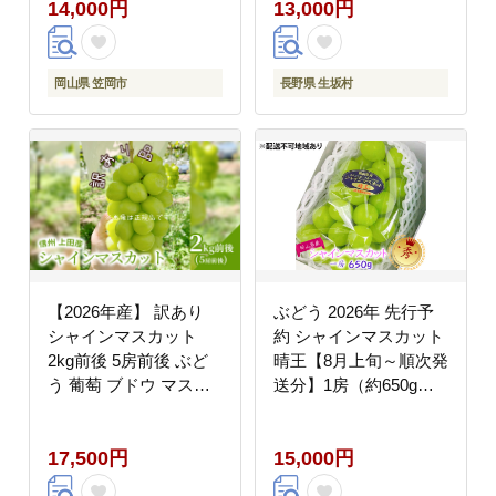
14,000円
13,000円
旬-10月下旬頃出荷予
定》糖度18度以上 甘い
種無し 獲れたて ぶどう
ブドウ 葡萄 マスカッ
岡山県 笠岡市
長野県 生坂村
ト---1-43a---
【2026年産】 訳あり
ぶどう 2026年 先行予
シャインマスカット
約 シャインマスカット
2kg前後 5房前後 ぶど
晴王【8月上旬～順次発
う 葡萄 ブドウ マスカ
送分】1房（約650g）
ット 2kg 果物 くだもの
秀品【配送不可：北海
フルーツ デザート 旬の
道・沖縄県・離島】 果
17,500円
15,000円
果物 旬のフルーツ 訳ア
物類 フルーツ 果物 葡
リ 長野県 長野
萄