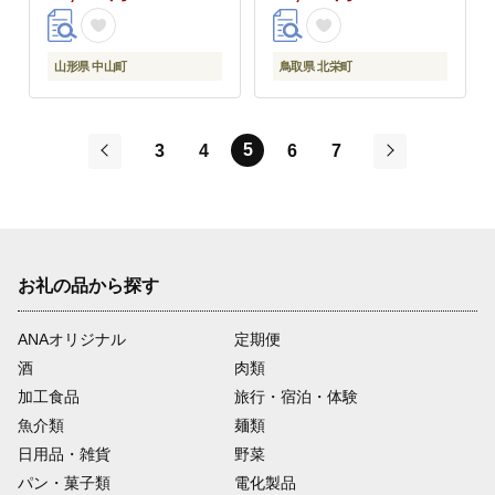
山形県 中山町
鳥取県 北栄町
5
3
4
6
7
前
次
お礼の品から探す
ANAオリジナル
定期便
酒
肉類
加工食品
旅行・宿泊・体験
魚介類
麺類
日用品・雑貨
野菜
パン・菓子類
電化製品