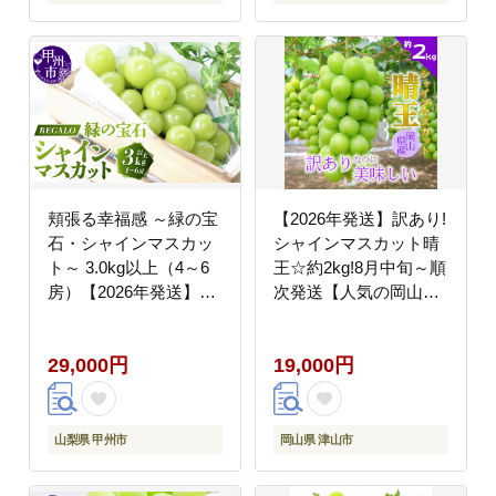
頬張る幸福感 ～緑の宝
【2026年発送】訳あり!
石・シャインマスカッ
シャインマスカット晴
ト～ 3.0kg以上（4～6
王☆約2kg!8月中旬～順
房）【2026年発送】
次発送【人気の岡山産
（RG）D-840
ぶどう】【配送不可地
域：離島】
29,000円
19,000円
山梨県 甲州市
岡山県 津山市