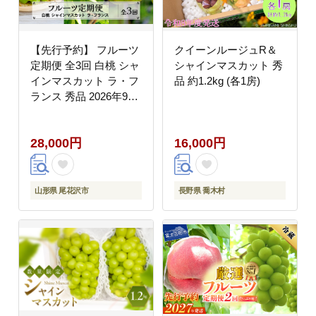
【先行予約】 フルーツ
クイーンルージュR＆
定期便 全3回 白桃 シャ
シャインマスカット 秀
インマスカット ラ・フ
品 約1.2kg (各1房)
ランス 秀品 2026年9月
上旬頃~発送開始 2026
年産 令和8年産 佐竹物
28,000円
16,000円
産 ※沖縄・離島への配
送不可 sb-fthsl3-b
山形県 尾花沢市
長野県 喬木村