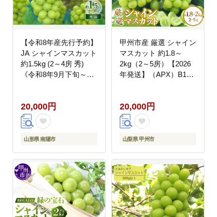
【令和8年産先行予約】
甲州市産 厳選 シャイン
JA シャインマスカット
マスカット 約1.8～
約1.5kg (2～4房 秀)
2kg（2～5房）【2026
《令和8年9月下旬～発
年発送】（APX）B18-
送》 『JA山形おきた
195
ま』 マスカット ぶどう
20,000円
20,000円
果物 フルーツ 山形県
南陽市 [715]
山形県 南陽市
山梨県 甲州市