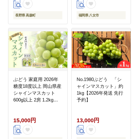
ルーツ 果物 おすすめ
セット 産地直送 福岡県
八女市
長野県 高森町
福岡県 八女市
ぶどう 家庭用 2026年
No.1980ぶどう 「シ
糖度18度以上 岡山県産
ャインマスカット」約
シャインマスカット
1kg【2026年発送 先行
600g以上 2房 1.2kg以
予約】
上 訳あり ＜9月以降発
送＞
15,000円
13,000円