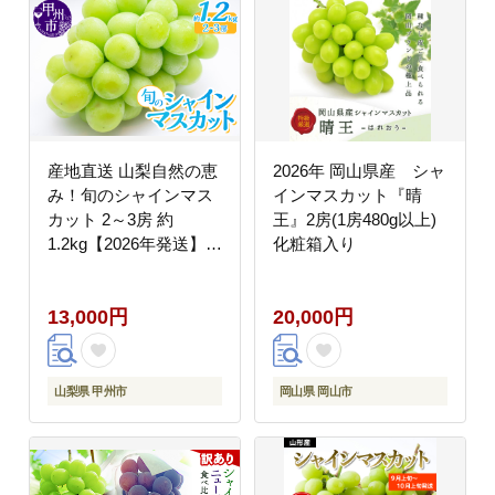
産地直送 山梨自然の恵
2026年 岡山県産 シャ
み！旬のシャインマス
インマスカット『晴
カット 2～3房 約
王』2房(1房480g以上)
1.2kg【2026年発送】
化粧箱入り
（LKS）B12-160
13,000円
20,000円
山梨県 甲州市
岡山県 岡山市