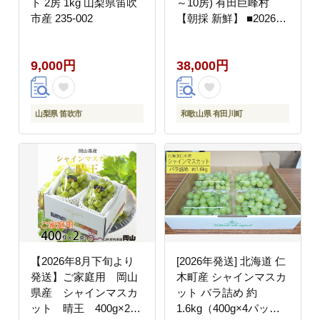
ト 2房 1kg 山梨県笛吹
～10房) 有田巨峰村
市産 235-002
【朝採 新鮮】 ■2026年
発送■※8月下旬頃から
9月下旬頃まで順次発送
9,000円
38,000円
予定
山梨県 笛吹市
和歌山県 有田川町
【2026年8月下旬より
[2026年発送] 北海道 仁
発送】ご家庭用 岡山
木町産 シャインマスカ
県産 シャインマスカ
ット バラ詰め 約
ット 晴王 400g×2房
1.6kg（400g×4パッ