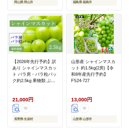
岡山県 岡山市
福島県 福島市
【2026年先行予約】訳
山形産 シャインマスカ
あり シャインマスカッ
ット 約1.5kg(2房)【令
ト バラ房・バラ粒パッ
和8年産先行予約】
ク約2.5kg 果物類 ぶど
FS24-727
う フルーツ 長野県産
21,000円
13,000円
長野県 生坂村
山形県 山形市