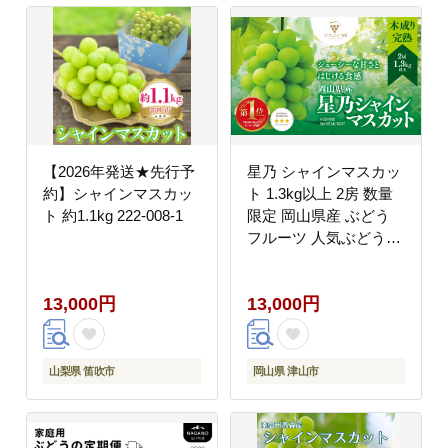
【2026年発送★先行予
星乃 シャインマスカッ
約】シャインマスカッ
ト 1.3kg以上 2房 数量
ト 約1.1kg 222-008-1
限定 岡山県産 ぶどう
フルーツ 人気ぶどう
【配送不可地域：離
島・北海道・沖縄県】
13,000円
13,000円
山梨県 笛吹市
岡山県 津山市