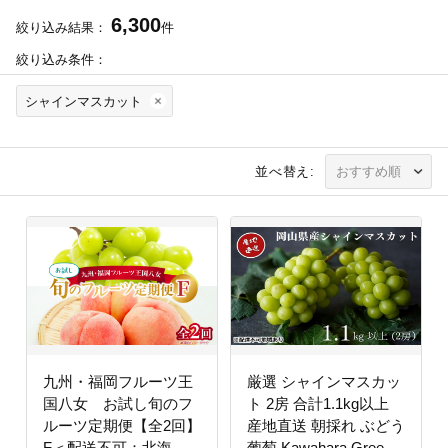
6,300
絞り込み結果：
件
絞り込み条件：
シャインマスカット
並べ替え:
九州・福岡フルーツ王
厳選 シャインマスカッ
国八女 お試し旬のフ
ト 2房 合計1.1kg以上
ルーツ定期便【全2回】
産地直送 朝採れ ぶどう
F＜配送不可：北海
葡萄 Kawahara Green