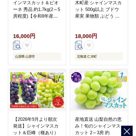
インマスカット＆ピオ
木町産 シャインマスカ
ーネ 秀品 約1.7kg(2～5
ット 500g以上 ブドウ
房程度)【令和8年産先
果実 果物類 ぶどう 果
行予約】FS23-752
物 くだもの フルーツ
[水田農園]
16,000円
18,000円
山形県 山形市
北海道 仁木町
【2026年9月より順次
産地直送 山梨自然の恵
発送】シャインマスカ
み！旬のシャインマス
ット＆巨峰（種あり）
カット 2～3房 約