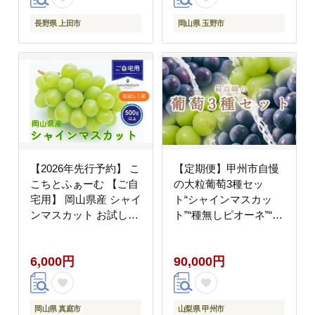
長野県 上田市
岡山県 玉野市
【2026年先行予約】 こ
【定期便】甲州市自慢
こちとふぁーむ 【ご自
の大粒葡萄3種セッ
宅用】 岡山県産 シャイ
ト“シャインマスカッ
ンマスカット お試し1
ト”“種無しピオーネ”“種
房 500g以上
無し巨峰” 自然農法
【koko014-01】
【2026年発送】
6,000円
90,000円
（BNC）J1-101
岡山県 真庭市
山梨県 甲州市