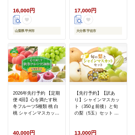
（LMS）B15-816
より順次発送予定＞＜
16,000円
17,000円
北海道 沖縄 離島配送不
可＞【106300501】
【大分県農業協同組
合 北部エリア】
山梨県 甲州市
大分県 宇佐市
2026年先行予約 【定期
【先行予約】【訳あ
便 4回】心を満たす秋
り】シャインマスカッ
冬フルーツ5種類 桃 白
ト（350ｇ前後）と旬
桃 シャインマスカット
の梨（5玉）セット ※8
柿 ぶどう ラ・フランス
月下旬頃～9月中旬頃に
梨 洋梨 りんご 果物 山
順次発送
40,000円
13,000円
形県 中山町 F4A-0443