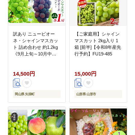
訳あり ニューピオー
【ご家庭用】シャイン
ネ・シャインマスカッ
マスカット 2kg入り 1
ト 詰め合わせ 約1.2kg
箱 [前半]【令和8年産先
《9月上旬～10月中旬
行予約】FU19-485
頃出荷(土日祝除く)》--
-
14,500円
15,000円
osy_cwsmnp_ae9_26_13500_s-
-
岡山県 矢掛町
山形県 山形市