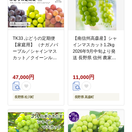
TK33 ぶどうの定期便
【南信州高森産】シャ
【家庭用】 （ナガノパ
インマスカット1.2kg
ープル／シャインマス
2026年9月中旬より発
カット／クイーンルー
送 長野県 信州 農家直
ジュ??） 約1.5kg×3回
送 果物 くだもの ぶど
／ 2026年9月上旬～10
う 旬のぶどう シャイン
47,000円
11,000円
月頃 配送予定
山吹ぶどう狩り組合
長野県 松川町
長野県 高森町