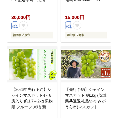
道・沖縄・離島＞ 桃 シ
Farm 岡山県産 2026年
ャインマスカット もも
果物 フルーツ 甘味 酸
30,000円
15,000円
果物 先行予約 旬のフル
味 さっぱり 大粒 種な
ーツ 詰め合わせ 産地直
し 人気 甘い
送 福岡県 お取り寄せ
八女市
福岡県 八女市
岡山県 玉野市
【2026年先行予約】シ
【先行予約】シャイン
ャインマスカット4～6
マスカット 約1kg (茨城
房入り 約1.7～2kg 果物
県共通返礼品/かすみが
類 フルーツ 果物 新鮮
うら市)マスカット 葡
瑞々しい
萄 ぶどう ブドウ 歯ご