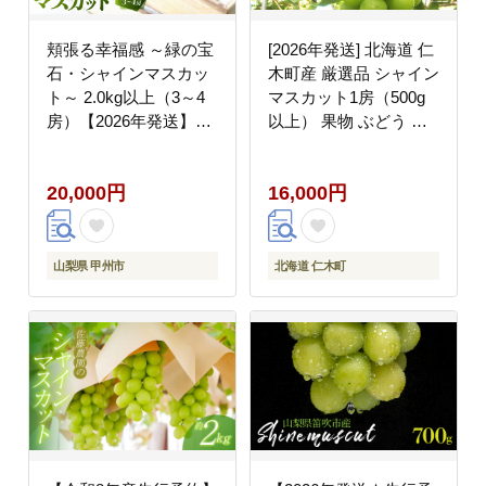
頬張る幸福感 ～緑の宝
[2026年発送] 北海道 仁
石・シャインマスカッ
木町産 厳選品 シャイン
ト～ 2.0kg以上（3～4
マスカット1房（500g
房）【2026年発送】
以上） 果物 ぶどう フ
（RG）C-840
ルーツ 果物類 ブドウ
マスカット [松山商店]
20,000円
16,000円
山梨県 甲州市
北海道 仁木町