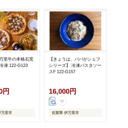
万里牛の本格石窯
【きょうは、パパがシェフ
冷凍 122-G123
シリーズ】 冷凍パスタソー
スF 122-G157
00円
16,000円
伊万里市
佐賀県 伊万里市