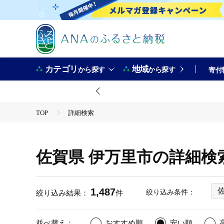
カテゴリ
地域
から探す
から探す
寄付
TOP
詳細検索
佐賀県 伊万里市の詳細検
1,487
絞り込み条件：
絞り込み結果：
件
並べ替え：
おすすめ順
安い順