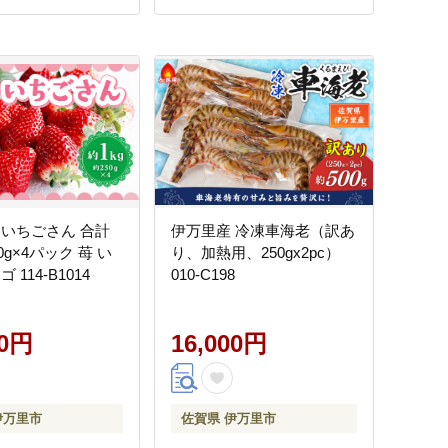
 いちごさん 合計
伊万里産 冷凍車海老（訳あ
50g×4パック 苺 い
り、加熱用、250gx2pc）
 114-B1014
010-C198
00円
16,000円
伊万里市
佐賀県 伊万里市