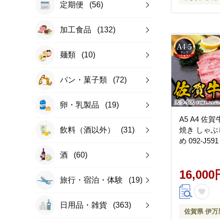
定期便
(56)
加工食品
(132)
麺類
(10)
パン・菓子類
(72)
卵・乳製品
(19)
A5 A4 佐
飲料（酒以外）
(31)
焼き しゃ
め 092-J591
酒
(60)
16,000
旅行・宿泊・体験
(19)
日用品・雑貨
(363)
佐賀県 伊万