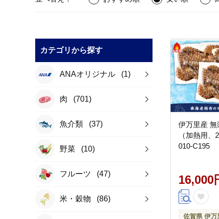
カテゴリから探す
ANAオリジナル
(1)
肉
(701)
魚介類
(37)
伊万里産 無
（加熱用、25
010-C195
野菜
(10)
フルーツ
(47)
16,000
米・穀物
(86)
佐賀県 伊万