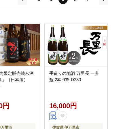
前
次
内限定販売純米酒
手造りの地酒 万里長 一升
ス」（日本酒）
瓶 2本 039-D230
5
00円
16,000円
伊万里市
佐賀県 伊万里市