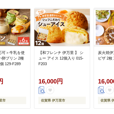
応可＞牛乳を使
【和フレンチ 伊万里 】 シ
炭火焼伊
卵プリン 2種
ュー アイス 12個入り 015-
ピザ 2枚 
129-F289
F203
円
16,000円
16,0
里市
佐賀県 伊万里市
佐賀県 