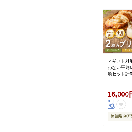
＜ギフト対
わない平飼い
類セット計6個 
16,000
佐賀県 伊万