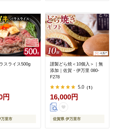
ラスライス500g
謹製どら焼＜10個入＞｜無
添加｜佐賀・伊万里 080-
F278
5.0
（1）
00円
16,000円
伊万里市
佐賀県 伊万里市