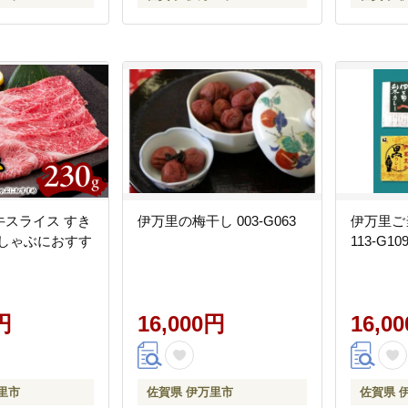
賀牛スライス すき
伊万里の梅干し 003-G063
伊万里ご
ぶしゃぶにおすす
113-G10
円
16,000円
16,0
里市
佐賀県 伊万里市
佐賀県 