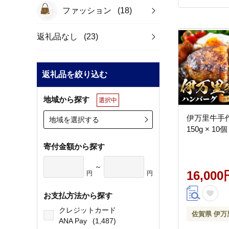
ファッション
(18)
返礼品なし
(23)
返礼品を絞り込む
地域から探す
選択中
伊万里牛手
地域を選択する
150g × 10個
寄付金額から探す
～
16,000
円
円
お支払方法から探す
クレジットカード
佐賀県 伊万
ANA Pay
(1,487)