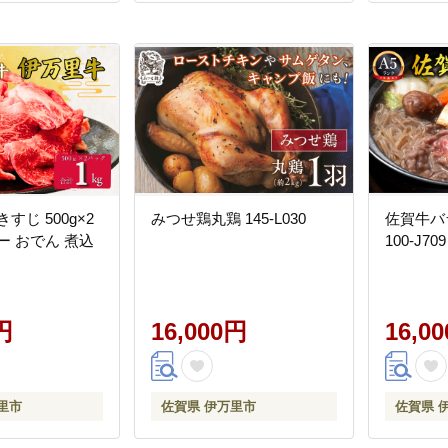
すじ 500g×2
みつせ鶏丸鶏 145-L030
佐賀牛バ
ー おでん 煮込
100-J709
円
16,000円
16,0
里市
佐賀県 伊万里市
佐賀県 