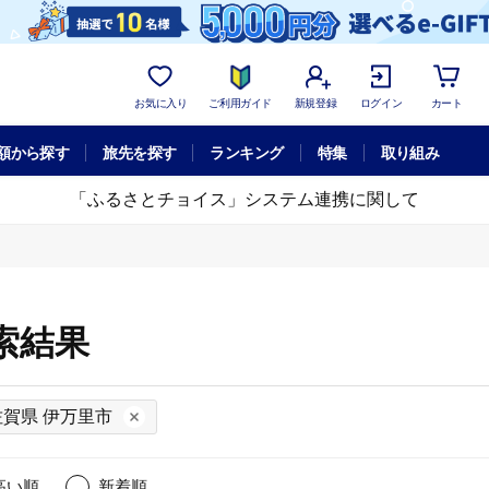
お気に入り
ご利用ガイド
新規登録
ログイン
カート
額から探す
旅先を探す
ランキング
特集
取り組み
「ふるさとチョイス」システム連携に関して
索結果
佐賀県 伊万里市
高い順
新着順