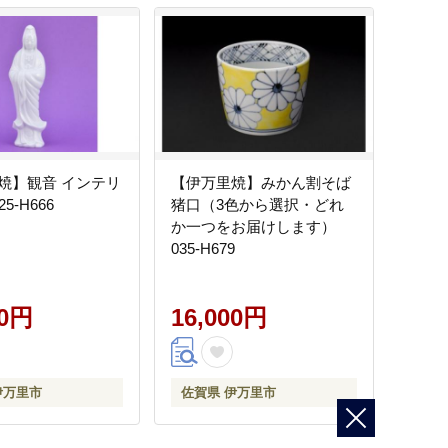
焼】観音 インテリ
【伊万里焼】みかん割そば
5-H666
猪口（3色から選択・どれ
か一つをお届けします）
035-H679
00円
16,000円
伊万里市
佐賀県 伊万里市