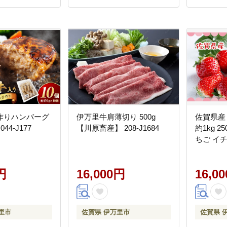
作りハンバーグ
伊万里牛肩薄切り 500g
佐賀県産
 044-J177
【川原畜産】 208-J1684
約1kg 2
ちご イチゴ
円
16,000円
16,0
里市
佐賀県 伊万里市
佐賀県 