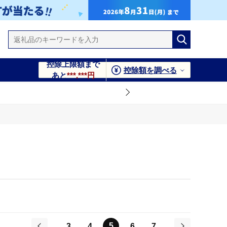
控除上限額まで
控除額を調べる
あと
***,***円
5
3
4
6
7