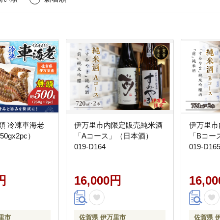
頭 冷凍車海老
伊万里市内限定販売純米酒
伊万里市
0gx2pc）
「Aコース」（日本酒）
「Bコー
019-D164
019-D16
円
16,000円
16,0
里市
佐賀県 伊万里市
佐賀県 