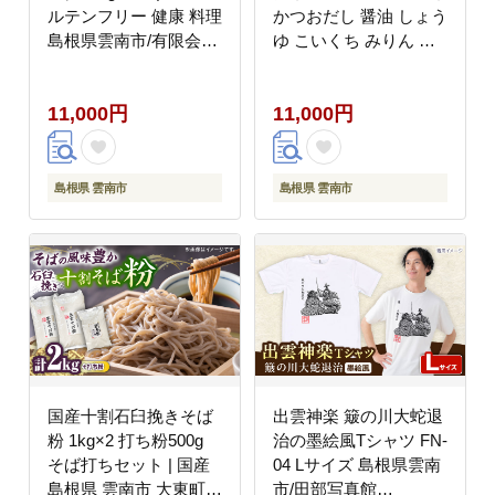
ルテンフリー 健康 料理
かつおだし 醤油 しょう
島根県雲南市/有限会社
ゆ こいくち みりん ギ
木村有機農園
フト 詰め合わせ お歳暮
[AICU012]
島根県雲南市/有限会社
11,000円
11,000円
紅梅しょうゆ
[AICV067]
島根県 雲南市
島根県 雲南市
国産十割石臼挽きそば
出雲神楽 簸の川大蛇退
粉 1kg×2 打ち粉500g
治の墨絵風Tシャツ FN-
そば打ちセット | 国産
04 Lサイズ 島根県雲南
島根県 雲南市 大東町
市/田部写真館