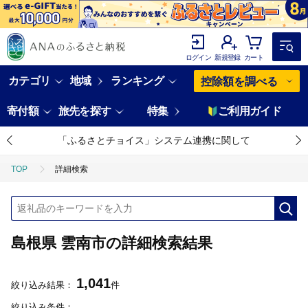
ログイン
新規登録
カート
カテゴリ
地域
ランキング
控除額を調べる
寄付額
旅先を探す
特集
ご利用ガイド
「ふるさとチョイス」システム連携に関して
TOP
詳細検索
島根県 雲南市の詳細検索結果
1,041
絞り込み結果：
件
絞り込み条件：