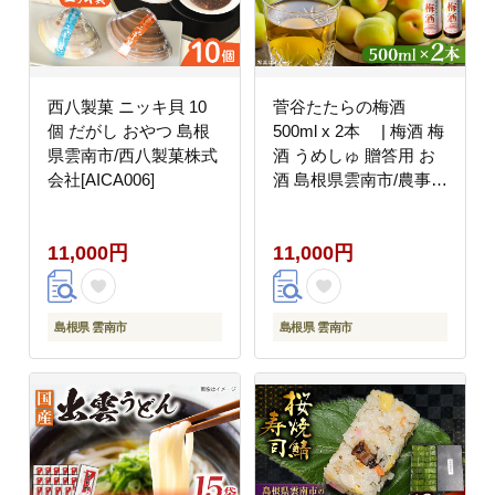
西八製菓 ニッキ貝 10
菅谷たたらの梅酒
個 だがし おやつ 島根
500ml x 2本 | 梅酒 梅
県雲南市/西八製菓株式
酒 うめしゅ 贈答用 お
会社[AICA006]
酒 島根県雲南市/農事組
合法人すがや
[AICD008]
11,000円
11,000円
島根県 雲南市
島根県 雲南市