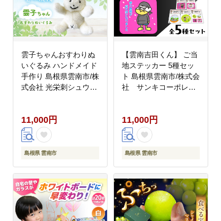
雲子ちゃんおすわりぬ
【雲南吉田くん】 ご当
いぐるみ ハンドメイド
地ステッカー 5種セッ
手作り 島根県雲南市/株
ト 島根県雲南市/株式会
式会社 光栄刺シュウ
社 サンキコーポレー
[AIAQ003]
ション [AIAR001]
11,000円
11,000円
島根県 雲南市
島根県 雲南市