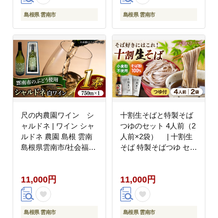
島根県 雲南市
島根県 雲南市
尺の内農園ワイン シ
十割生そばと特製そば
ャルドネ | ワイン シャ
つゆのセット 4人前（2
ルドネ 農園 島根 雲南
人前×2袋） | 十割生
島根県雲南市/社会福祉
そば 特製そばつゆ セッ
法人 あおぞら福祉会
ト そば そばつゆ 島根
[AIBU002]
県雲南市/有限会社木村
11,000円
11,000円
有機農園 [AICU004]
島根県 雲南市
島根県 雲南市