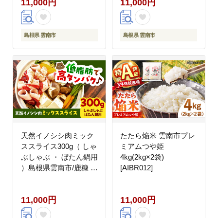
11,000円
11,000円
産加工所 [AIBQ006]
島根県 雲南市
島根県 雲南市
天然イノシシ肉ミック
たたら焔米 雲南市プレ
ススライス300g（ しゃ
ミアムつや姫
ぶしゃぶ ・ ぼたん鍋用
4kg(2kg×2袋)
）島根県雲南市/鹿糠 ジ
[AIBR012]
ビエ いのしし 猪 ボタ
ン ボタン鍋 [AIAK003]
11,000円
11,000円