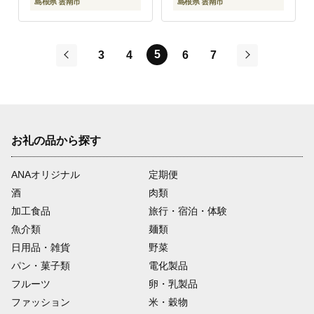
島根県 雲南市
島根県 雲南市
5
3
4
6
7
前
次
お礼の品から探す
ANAオリジナル
定期便
酒
肉類
加工食品
旅行・宿泊・体験
魚介類
麺類
日用品・雑貨
野菜
パン・菓子類
電化製品
フルーツ
卵・乳製品
ファッション
米・穀物