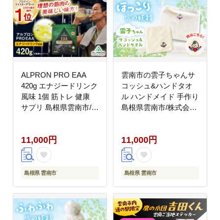
ALPRON PRO EAA
雲南市の雲子ちゃんサ
420g エナジードリンク
コッシュ&ハンドタオ
風味 1個 筋トレ 健康
ル ハンドメイド 手作り
サプリ 島根県雲南市/株
島根県雲南市/株式会社
式会社アルプロン
光栄刺シュウ[AIAQ001]
[AIAL087]
11,000円
11,000円
島根県 雲南市
島根県 雲南市