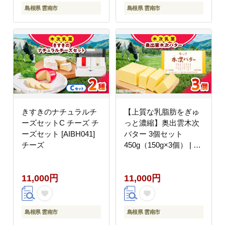
島根県 雲南市
島根県 雲南市
きすきのナチュラルチ
【上質な乳脂肪をぎゅ
ーズセットC チーズ チ
っと濃縮】奥出雲木次
ーズセット [AIBH041]
バター 3個セット
チーズ
450g（150g×3個） | バ
ター 乳製品 おすすめ
人気 島根県雲南市/木次
11,000円
11,000円
乳業有限会社
[AIBH043]
島根県 雲南市
島根県 雲南市