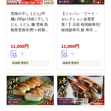
雲南の干しうどん(平
【ジャパン・フード・
麺) 250g×15袋 | 干しう
セレクション金賞受
どん うどん 麺 雲南 島
賞！】元祖 桜焼鯖寿司|
根県雲南市/野々村製粉
桜焼鯖寿司 鯖 寿司 焼
製麺所 [AICE001]
きサバ サバ 郷土料理
魚 島根県雲南市/有限会
11,000円
11,000円
社石田魚店 [AICQ001]
島根県 雲南市
島根県 雲南市