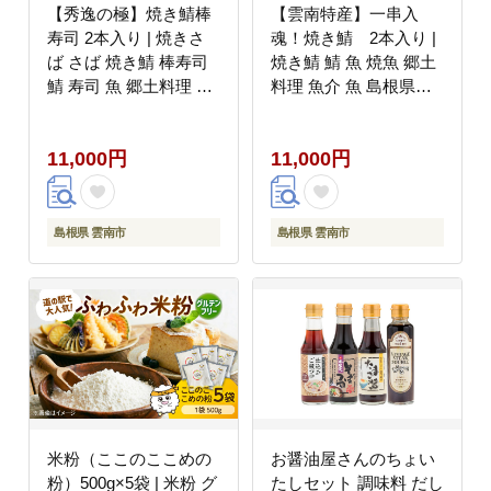
【秀逸の極】焼き鯖棒
【雲南特産】一串入
寿司 2本入り | 焼きさ
魂！焼き鯖 2本入り |
ば さば 焼き鯖 棒寿司
焼き鯖 鯖 魚 焼魚 郷土
鯖 寿司 魚 郷土料理 島
料理 魚介 魚 島根県雲
根県雲南市/有限会社石
南市/有限会社石田魚店
田魚店 [AICQ007]
[AICQ008]
11,000円
11,000円
島根県 雲南市
島根県 雲南市
米粉（ここのここめの
お醤油屋さんのちょい
粉）500g×5袋 | 米粉 グ
たしセット 調味料 だし