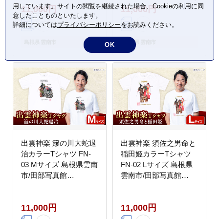
用しています。サイトの閲覧を継続された場合、Cookieの利用に同
11,000円
11,000円
意したことものといたします。
詳細については
プライバシーポリシー
をお読みください。
島根県 雲南市
島根県 雲南市
OK
出雲神楽 簸の川大蛇退
出雲神楽 須佐之男命と
治カラーTシャツ FN-
稲田姫カラーTシャツ
03 Mサイズ 島根県雲南
FN-02 Lサイズ 島根県
市/田部写真館
雲南市/田部写真館
[AICZ012]
[AICZ013]
11,000円
11,000円