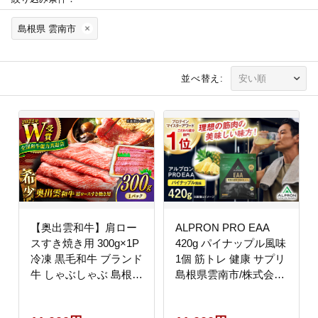
島根県 雲南市
並べ替え:
【奥出雲和牛】肩ロー
ALPRON PRO EAA
スすき焼き用 300g×1P
420g パイナップル風味
冷凍 黒毛和牛 ブランド
1個 筋トレ 健康 サプリ
牛 しゃぶしゃぶ 島根県
島根県雲南市/株式会社
雲南市/島根県農業協同
アルプロン [AIAL089]
組合 雲南地区本部 畜