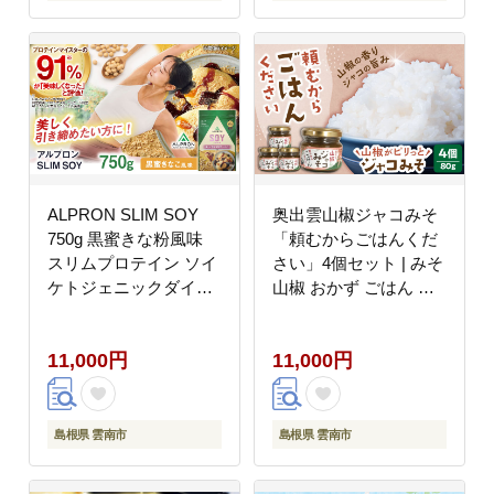
ALPRON SLIM SOY
奥出雲山椒ジャコみそ
750g 黒蜜きな粉風味
「頼むからごはんくだ
スリムプロテイン ソイ
さい」4個セット | みそ
ケトジェニックダイエ
山椒 おかず ごはん 島
ット 美容 健康 食品 株
根県雲南市/いずも八山
式会社アルプロン/島根
椒有限会社 [AIAF002]
11,000円
11,000円
県雲南市 [AIAL103]
島根県 雲南市
島根県 雲南市