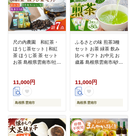
尺の内農園 和紅茶・
ふるさとの味 煎茶3種
ほうじ茶セット | 和紅
セット お茶 緑茶 飲み
茶 ほうじ茶 茶 セット
比べ ギフト お中元 お
お茶 島根県雲南市/社会
歳暮 島根県雲南市/砂子
福祉法人 あおぞら福
原茶業組合[AIBV001]
祉会 [AIBU001]
11,000円
11,000円
島根県 雲南市
島根県 雲南市