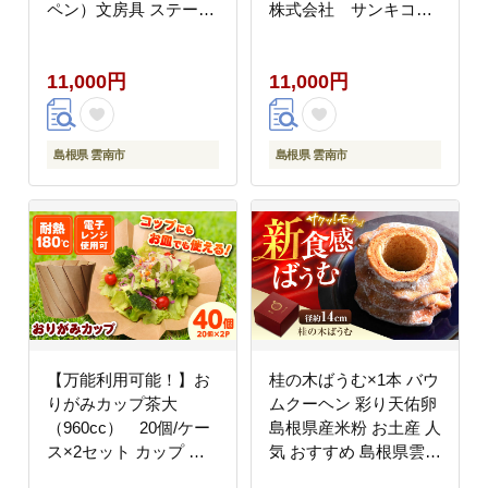
ペン）文房具 ステーシ
株式会社 サンキコー
ョナリー 島根県雲南市/
ポレーション
株式会社 光栄刺シュウ
[AIAR002]
11,000円
11,000円
[AIAQ007]
島根県 雲南市
島根県 雲南市
【万能利用可能！】お
桂の木ばうむ×1本 バウ
りがみカップ茶大
ムクーヘン 彩り天佑卵
（960cc） 20個/ケー
島根県産米粉 お土産 人
ス×2セット カップ コ
気 おすすめ 島根県雲南
ップ お皿 大容量 テイ
市/株式会社たなべたた