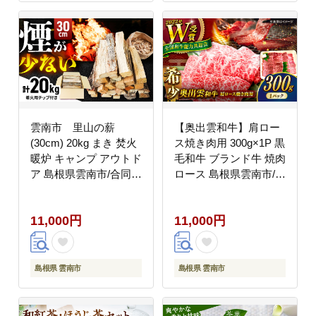
雲南市 里山の薪
【奥出雲和牛】肩ロー
(30cm) 20kg まき 焚火
ス焼き肉用 300g×1P 黒
暖炉 キャンプ アウトド
毛和牛 ブランド牛 焼肉
ア 島根県雲南市/合同会
ロース 島根県雲南市/島
社グリーンパワーうん
根県農業協同組合 雲
なん [AIBL004]
南地区本部 畜産加工所
11,000円
11,000円
[AIBQ007]
島根県 雲南市
島根県 雲南市