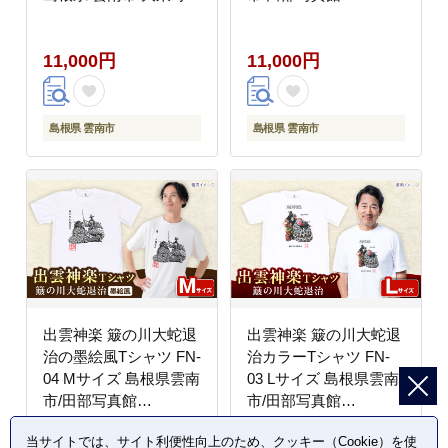
玄そば 島根県雲南市/有
[AICZ009]
限会社小早川製粉
11,000円
11,000円
[AICW002]
島根県 雲南市
島根県 雲南市
出雲神楽 簸の川大蛇退
出雲神楽 簸の川大蛇退
治の墨絵風Tシャツ FN-
治カラーTシャツ FN-
04 Mサイズ 島根県雲南
03 Lサイズ 島根県雲南
市/田部写真館
市/田部写真館
[AICZ010]
[AICZ011]
当サイトでは、サイト利便性向上のため、クッキー（Cookie）を使