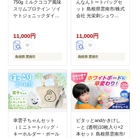
750g ミルクココア風味
んなんトートバッグセ
スリムプロテイン ソイ
ット 島根県雲南市/株式
ケトジェニックダイエ
会社 光栄刺シュウ
ット 美容 健康 食品 株
[AIAQ002]
式会社アルプロン/島根
11,000円
11,000円
県雲南市 [AIAL102]
島根県 雲南市
島根県 雲南市
幸雲子ちゃんセット
ピタッとandかきけし
（ミニトートバッグ・
～と (透明)10枚入り×2
キーホルダー・ボール
本セット 島根県雲南市/