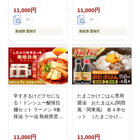
クアウト ピクニック
らの里（奥出雲前綿屋
11,000円
11,000円
BBQ エコ サステナブ
ままたまご）
ル SDGs 島根県雲南市/
[AIAW002]
株式会社 シンメイ
[AIAU001]
島根県 雲南市
島根県 雲南市
辛すぎるけどクセにな
たまごかけごはん専用
る！ドンシュー酸辣拉
醤油 おたまはん(関西
麺セット ラーメン 4食
風・関東風) 各４本セ
辣油 ラー油 島根県雲南
ット | たまごかけご
市/株式会社 呑舟
はん 専用醤油 おたまは
[AIAX001]
ん 関西風 関東風 島根
11,000円
11,000円
県雲南市/株式会社吉田