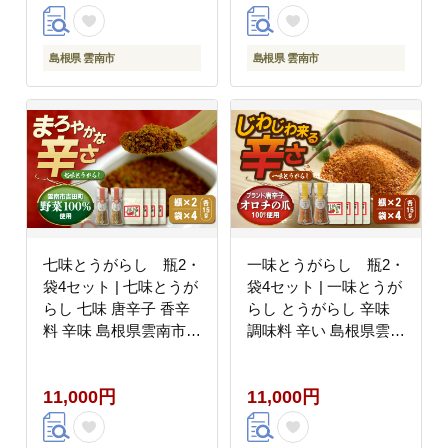
ふるさと村 [AIBB001]
島根県 雲南市
島根県 雲南市
七味とうがらし 瓶2・
一味とうがらし 瓶2・
袋4セット | 七味とうが
袋4セット | 一味とうが
らし 七味 唐辛子 香辛
らし とうがらし 辛味
料 辛味 島根県雲南市/
調味料 辛い 島根県雲南
株式会社吉田ふるさと
市/株式会社吉田ふるさ
村 [AIBB003]
と村 [AIBB004]
11,000円
11,000円