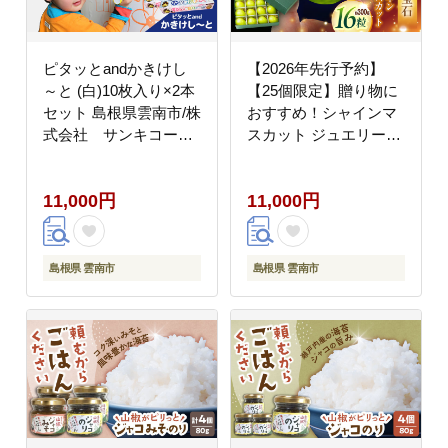
ピタッとandかきけし
【2026年先行予約】
～と (白)10枚入り×2本
【25個限定】贈り物に
セット 島根県雲南市/株
おすすめ！シャインマ
式会社 サンキコーポ
スカット ジュエリー
レーション [AIAR003]
BOX 16粒(約300g) 島根
県雲南市/ギアファーム
11,000円
11,000円
[AIAB009]
島根県 雲南市
島根県 雲南市