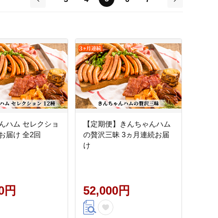
前
次
んハム セレクショ
【定期便】きんちゃんハム
お届け 全2回
の贅沢三昧 3ヵ月連続お届
け
00円
52,000円