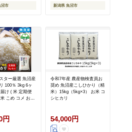
魚沼市
新潟県 魚沼市
スター厳選 魚沼産
令和7年産 農産物検査員お
100％ 3kg 6ヶ
奨め 魚沼産こしひかり（精
届け ( 米 定期便
米）15kg（5kg×3） お米 コ
米 こめ コメ おこ
シヒカリ
こしひかり 6回
楽しみ )
00円
54,000円