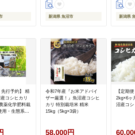
市
新潟県 魚沼市
新潟県 
 先行予約】 精
令和7年産『お米アドバイ
【定期便：
魚沼産コシヒカリ
ザー厳選！』魚沼産コシヒ
2kg×6
 農薬化学肥料栽
カリ 特別栽培米 精米
沼産コシ
使用・生態系保
15kg（5kg×3袋）
能エネルギー・
マー・生産工程
円
58,000円
60,0