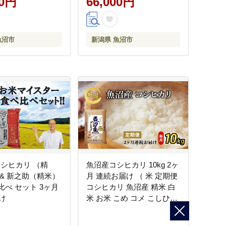
00円
66,000円
魚沼市
新潟県 魚沼市
コシヒカリ （精
魚沼産コシヒカリ 10kg 2ヶ
g & 新之助（精米）
月 連続お届け （ 米 定期便
べ比べ セット 3ヶ月
コシヒカリ 魚沼産 精米 白
け
米 お米 こめ コメ こしひか
り 魚沼 2回 お楽しみ ）