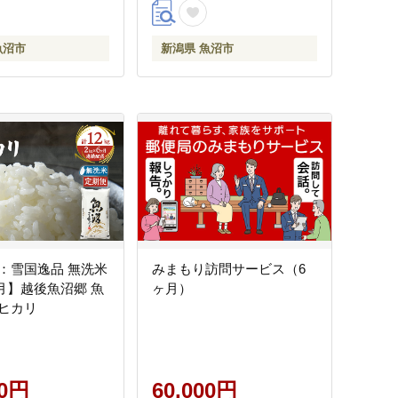
魚沼市
新潟県 魚沼市
雪国逸品 無洗米
みまもり訪問サービス（6
ヶ月】越後魚沼郷 魚
ヶ月）
ヒカリ
00円
60,000円