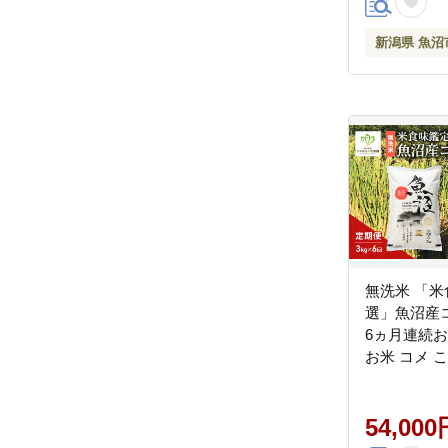
新潟県 魚沼
無洗米 「米
選」魚沼産コ
6ヵ月連続お
お米 コメ 
県 魚沼市 
主食 新潟県
短
54,000