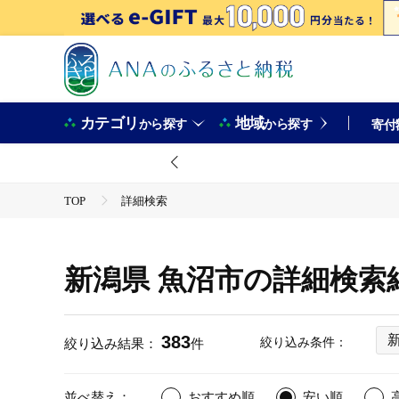
カテゴリ
地域
から探す
から探す
寄付
TOP
詳細検索
新潟県 魚沼市の詳細検索
383
絞り込み条件：
絞り込み結果：
件
並べ替え：
おすすめ順
安い順