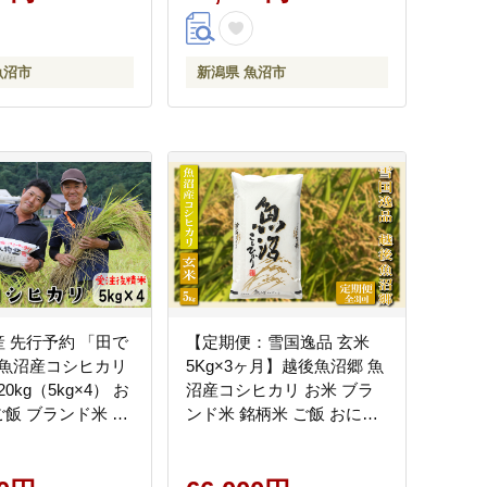
魚沼市
新潟県 魚沼市
産 先行予約 「田で
【定期便：雪国逸品 玄米
魚沼産コシヒカリ
5Kg×3ヶ月】越後魚沼郷 魚
0kg（5kg×4） お
沼産コシヒカリ お米 ブラ
ご飯 ブランド米 銘
ンド米 銘柄米 ご飯 おにぎ
米したて 新潟県産
り お弁当 和食 産地直送 香
食 炭水化物
り つや 粘り