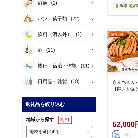
麺類
(1)
新潟県 魚沼
パン・菓子類
(22)
飲料（酒以外）
(1)
酒
(11)
旅行・宿泊・体験
(11)
日用品・雑貨
(18)
きんちゃん
【隔月お届け
返礼品を絞り込む
地域から探す
選択中
52,000
地域を選択する