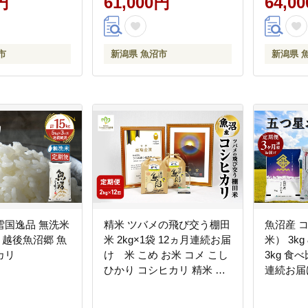
円
61,000円
64,0
市
新潟県 魚沼市
新潟県 
逸品 無洗米
精米 ツバメの飛び交う棚田
魚沼産 
】越後魚沼郷 魚
米 2kg×1袋 12ヵ月連続お届
米） 3k
カリ
け 米 こめ お米 コメ こし
3kg 食
ひかり コシヒカリ 精米 新
連続お届
潟県 魚沼市 魚沼