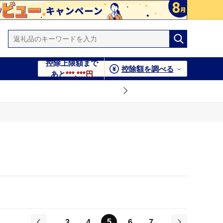
控除上限額まで
控除額を調べる
あと
***,***円
5
3
4
6
7