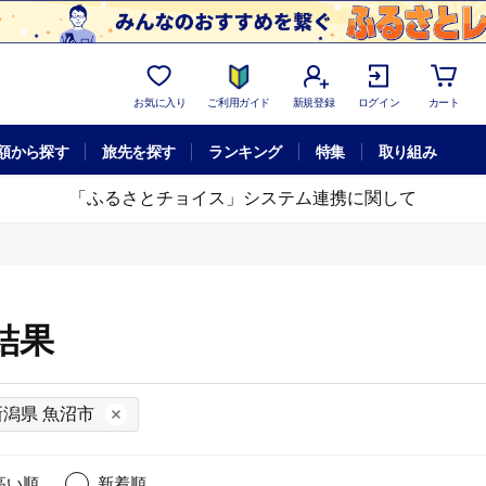
お気に入り
ご利用ガイド
新規登録
ログイン
カート
額から探す
旅先を探す
ランキング
特集
取り組み
「ふるさとチョイス」システム連携に関して
結果
新潟県 魚沼市
高い順
新着順