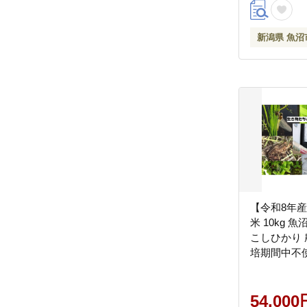
新潟県 魚沼
【令和8年産
米 10kg 
こしひかり
培期間中不
全・再生可
エコファー
管理
54,000