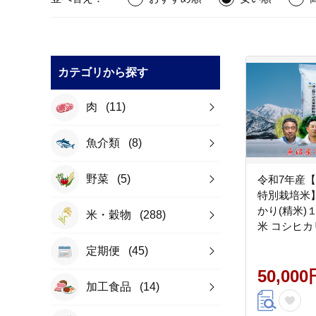
カテゴリから探す
肉
(11)
魚介類
(8)
野菜
(5)
令和7年産
特別栽培米
かり(精米)１０
米・穀物
(288)
米 コシヒカ
定期便
(45)
50,000
加工食品
(14)