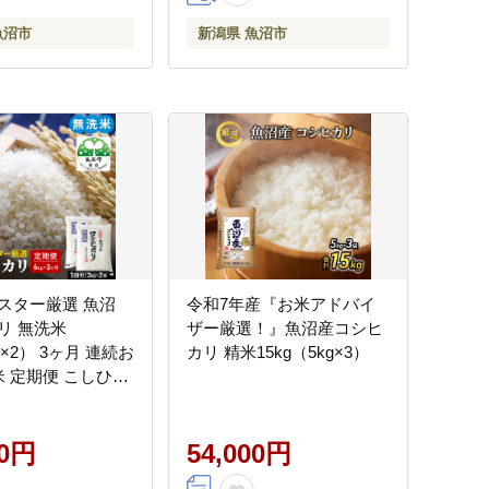
魚沼市
新潟県 魚沼市
スター厳選 魚沼
令和7年産『お米アドバイ
リ 無洗米
ザー厳選！』魚沼産コシヒ
g×2） 3ヶ月 連続お
カリ 精米15kg（5kg×3）
米 定期便 こしひか
定期 魚沼産 新潟 魚
ヒカリ 魚沼産こし
こめ）
00円
54,000円