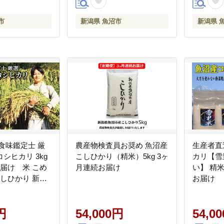
市
新潟県 魚沼市
新潟県 
食味鑑定士 厳
農産物検査員お奨め 魚沼産
生産者直
シヒカリ 3kg
こしひかり（精米）5kg 3ヶ
カリ【雪
届け 米 こめ
月連続お届け
い】 精米3kg×
こしひかり 新潟
お届け
魚沼 ライス ご飯
産 産地直送 時
円
54,000円
54,0