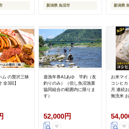
市
新潟県 魚沼市
新潟県 
ハム の贅沢三昧
遊漁年券A1あゆ 竿釣（友
お米マイ
 全3回】
釣りのみ）（但し魚沼漁業
コシヒカリ 
協同組合の範囲内に限りま
月 連続お
す）
無洗米 お
め 白米 
18kg お
円
52,000円
54,0