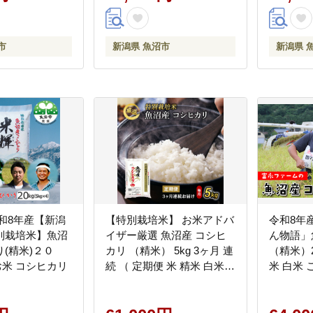
市
新潟県 魚沼市
新潟県 
和8年産【新潟
【特別栽培米】 お米アドバ
令和8年
別栽培米】魚沼
イザー厳選 魚沼産 コシヒ
ん物語」
(精米)２０
カリ （精米） 5kg 3ヶ月 連
（精米）2
) お米 コシヒカリ
続 （ 定期便 米 精米 白米
米 白米 
お米 こめ コメ こしひかり
柄米 精
魚沼 3回 お楽しみ ）
直送 主