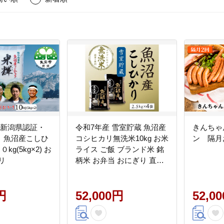
【新潟県認証・
令和7年産 雪室貯蔵 魚沼産
きんちゃ
】魚沼産こしひ
コシヒカリ無洗米10kg お米
ン 隔月
kg(5kg×2) お
ライス ご飯 ブランド米 銘
リ
柄米 お弁当 おにぎり 直送
主食 炭水化物 新潟県産 新
鮮なおいしさ 手軽 便利 時
円
短
52,000円
52,0