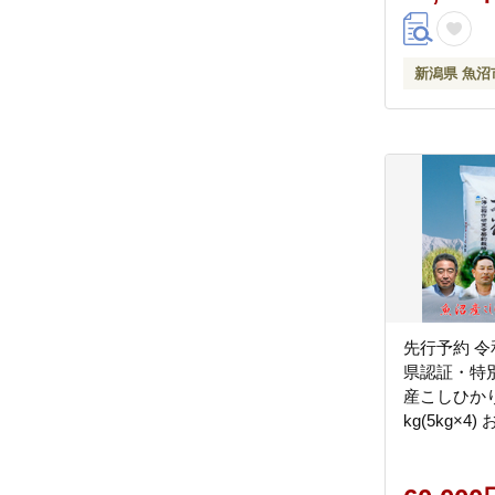
新潟県 魚沼
先行予約 令
県認証・特
産こしひかり
kg(5kg×4