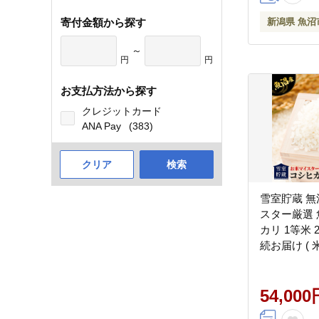
寄付金額から探す
新潟県 魚沼
～
円
円
お支払方法から探す
クレジットカード
ANA Pay
(383)
クリア
検索
雪室貯蔵 無
スター厳選 
カリ 1等米 2
続お届け ( 
こめ コメ 
ひかり 6回 
54,000