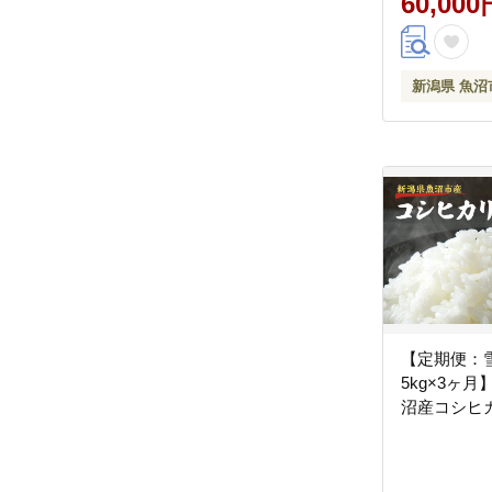
60,000
新潟県 魚沼
【定期便：雪国
5kg×3ヶ月
沼産コシヒ