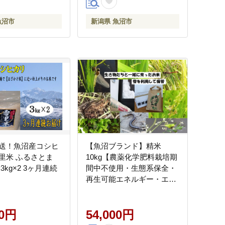
魚沼市
新潟県 魚沼市
送！魚沼産コシヒ
【魚沼ブランド】精米
里米 ふるさとま
10kg【農薬化学肥料栽培期
2 3ヶ月連続
間中不使用・生態系保全・
再生可能エネルギー・エコ
ファーマー・生産工程管
理】魚沼産コシヒカリ
00円
54,000円