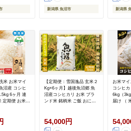
市
新潟県 魚沼市
新潟県 
洗米 お米マイ
【定期便：雪国逸品 玄米２
お米マイ
魚沼産 コシヒ
Kg×6ヶ月】越後魚沼郷 魚
コシヒカ
.5kg 6ヶ月 連
沼産コシヒカリ お米 ブラ
6kg（3k
米 定期便 お米
ンド米 銘柄米 ご飯 おにぎ
届け （ 
おこめ 白米 こし
り お弁当 和食 産地直送 香
り お米 
お楽しみ)
り つや 粘り
沼産コシ
円
54,000円
ひかり 
54,0