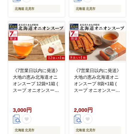
北海道 北見市
北海道 北見市
《7営業日以内に発送》
《7営業日以内に発送》
大地の恵み北海道オニ
大地の恵み北海道オニ
オンスープ 12袋×1箱 (
オンスープ 8袋×1箱 (
スープ オニオンスープ
スープ オニオンスープ
玉葱 タマネギ たまねぎ
玉葱 タマネギ たまねぎ
即席 ふるさと納税 )
即席 簡単 ふるさと納税
3,000円
2,000円
【125-0101】
)【125-0098】
北海道 北見市
北海道 北見市