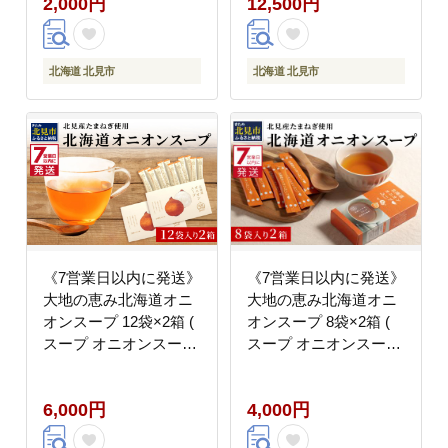
2,000円
12,500円
【125-0099】
税 )【125-0122】
北海道 北見市
北海道 北見市
《7営業日以内に発送》
《7営業日以内に発送》
大地の恵み北海道オニ
大地の恵み北海道オニ
オンスープ 12袋×2箱 (
オンスープ 8袋×2箱 (
スープ オニオンスープ
スープ オニオンスープ
玉葱 タマネギ たまねぎ
玉葱 タマネギ たまねぎ
即席 ふるさと納税 )
即席 ふるさと納税 )
6,000円
4,000円
【125-0118】
【125-0104】