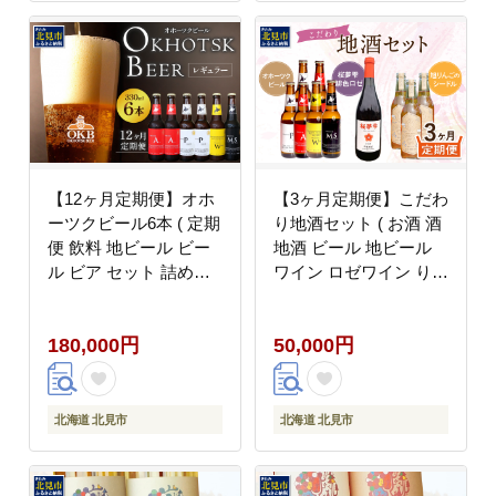
【12ヶ月定期便】オホ
【3ヶ月定期便】こだわ
ーツクビール6本 ( 定期
り地酒セット ( お酒 酒
便 飲料 地ビール ビー
地酒 ビール 地ビール
ル ビア セット 詰め合
ワイン ロゼワイン りん
わせ )【999-0242】
ご 旭りんご シードル )
【999-0271】
180,000円
50,000円
北海道 北見市
北海道 北見市