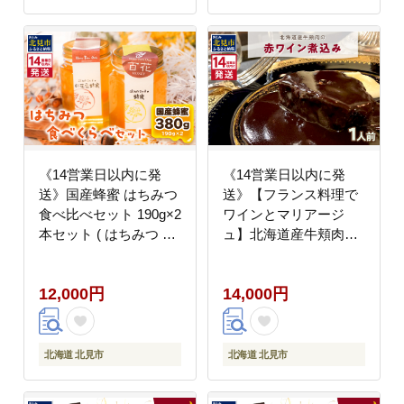
《14営業日以内に発
《14営業日以内に発
送》国産蜂蜜 はちみつ
送》【フランス料理で
食べ比べセット 190g×2
ワインとマリアージ
本セット ( はちみつ ハ
ュ】北海道産牛頬肉の
チミツ 蜂蜜 ハニー 食
赤ワイン煮込み 1人前 (
べ比べ セット ふるさと
フランス料理 ディナー
12,000円
14,000円
納税 北見市 北海道北見
牛肉 ワイン )【140-
市 種田養蜂場 はち ミ
0038】
ツバチ )【022-0020】
北海道 北見市
北海道 北見市