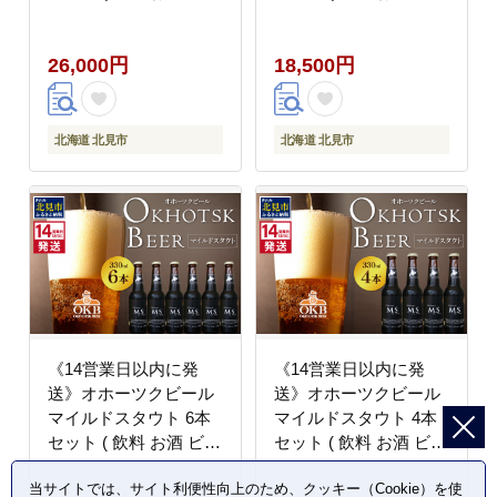
ル 瓶ビール ギフト お
ル 瓶ビール ギフト お
中元 お歳暮 お祝い プ
中元 お歳暮 お祝い プ
26,000円
18,500円
レゼント のし )【028-
レゼント のし )【028-
0091】
0090】
北海道 北見市
北海道 北見市
《14営業日以内に発
《14営業日以内に発
送》オホーツクビール
送》オホーツクビール
マイルドスタウト 6本
マイルドスタウト 4本
セット ( 飲料 お酒 ビー
セット ( 飲料 お酒 ビー
ル 瓶ビール ギフト お
ル 瓶ビール ギフト お
当サイトでは、サイト利便性向上のため、クッキー（Cookie）を使
中元 お歳暮 お祝い プ
中元 お歳暮 お祝い プ