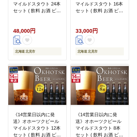
マイルドスタウト 24本
マイルドスタウト 16本
セット ( 飲料 お酒 ビー
セット ( 飲料 お酒 ビー
ル 瓶ビール ギフト お
ル 瓶ビール ギフト お
中元 お歳暮 お祝い プ
中元 お歳暮 お祝い プ
48,000円
33,000円
レゼント のし )【028-
レゼント のし )【028-
0093】
0092】
北海道 北見市
北海道 北見市
《14営業日以内に発
《14営業日以内に発
送》オホーツクビール
送》オホーツクビール
マイルドスタウト 12本
マイルドスタウト 8本
セット ( 飲料 お酒 ビー
セット ( 飲料 お酒 ビー