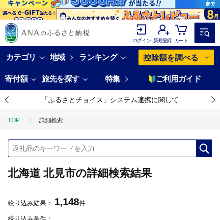
ログイン
新規登録
カート
カテゴリ
地域
ランキング
控除額を調べる
寄付額
旅先を探す
特集
ご利用ガイド
「ふるさとチョイス」システム連携に関して
TOP
詳細検索
北海道 北見市の詳細検索結果
1,148
絞り込み結果：
件
絞り込み条件：