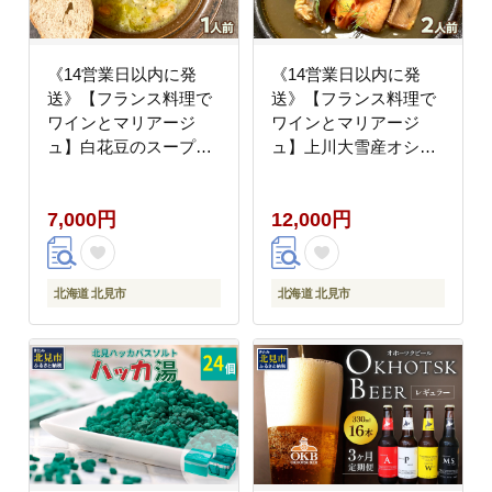
《14営業日以内に発
《14営業日以内に発
送》【フランス料理で
送》【フランス料理で
ワインとマリアージ
ワインとマリアージ
ュ】白花豆のスープ・
ュ】上川大雪産オショ
ド・ガルビュール 1人
ロコマのエスカベッシ
前 ( 白花豆 スープ フラ
ュ 2人前 ( フランス料
7,000円
12,000円
ンス料理 )【140-
理 イワナ オショロコマ
0057】
エスカベッシュ 一夜干
し ワイン お酒 酒 )
【140-0035】
北海道 北見市
北海道 北見市