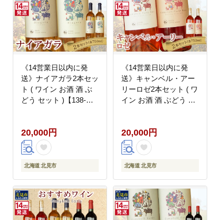
《14営業日以内に発
《14営業日以内に発
送》ナイアガラ2本セッ
送》キャンベル・アー
ト ( ワイン お酒 酒 ぶ
リーロゼ2本セット ( ワ
どう セット )【138-
イン お酒 酒 ぶどう セ
0015】
ット )【138-0014】
20,000円
20,000円
北海道 北見市
北海道 北見市