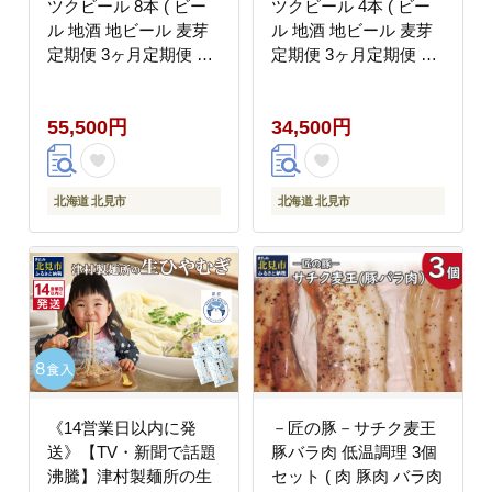
ツクビール 8本 ( ビー
ツクビール 4本 ( ビー
ル 地酒 地ビール 麦芽
ル 地酒 地ビール 麦芽
定期便 3ヶ月定期便 オ
定期便 3ヶ月定期便 オ
ールモルトビール お酒
ールモルトビール お酒
アルコール 酒 瓶 瓶ビ
アルコール 酒 瓶 瓶ビ
55,500円
34,500円
ール )【999-0227】
ール )【999-0214】
北海道 北見市
北海道 北見市
《14営業日以内に発
－匠の豚－サチク麦王
送》【TV・新聞で話題
豚バラ肉 低温調理 3個
沸騰】津村製麺所の生
セット ( 肉 豚肉 バラ肉