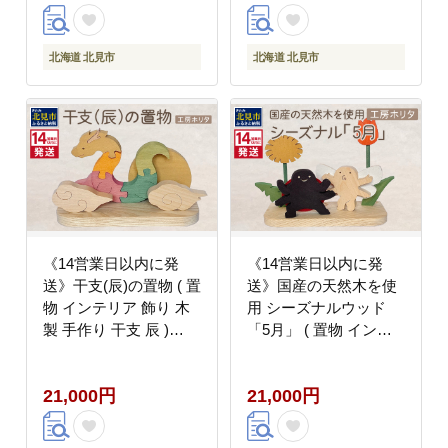
うそく )【022-0021】
北海道 北見市
北海道 北見市
《14営業日以内に発
《14営業日以内に発
送》干支(辰)の置物 ( 置
送》国産の天然木を使
物 インテリア 飾り 木
用 シーズナルウッド
製 手作り 干支 辰 )
「5月」 ( 置物 インテ
【108-0040】
リア 飾り 木製 手作り )
【108-0039】
21,000円
21,000円