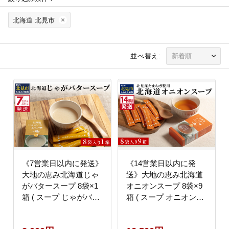
北海道 北見市
並べ替え:
《7営業日以内に発送》
《14営業日以内に発
大地の恵み北海道じゃ
送》大地の恵み北海道
がバタースープ 8袋×1
オニオンスープ 8袋×9
箱 ( スープ じゃがバタ
箱 ( スープ オニオンス
ー じゃがいもスープ 即
ープ 玉葱 タマネギ た
席 ふるさと納税 )
まねぎ 即席 ふるさと納