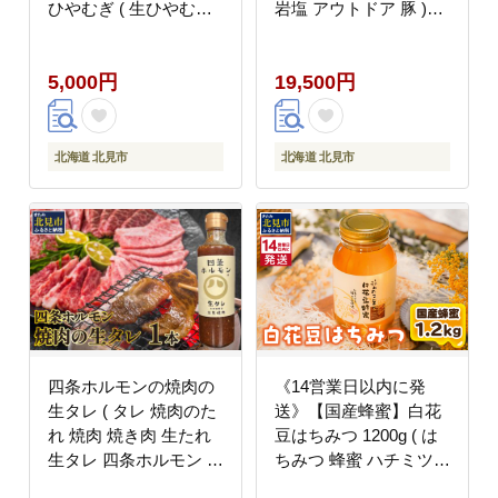
ひやむぎ ( 生ひやむぎ
岩塩 アウトドア 豚 )
冷麦 ひやむぎ きたほな
【161-0005】
み オホーツク産 小麦
5,000円
19,500円
オホーツク 津村製麺所
生めん 生麺 8食 )
【003-0064】
北海道 北見市
北海道 北見市
四条ホルモンの焼肉の
《14営業日以内に発
生タレ ( タレ 焼肉のた
送》【国産蜂蜜】白花
れ 焼肉 焼き肉 生たれ
豆はちみつ 1200g ( は
生タレ 四条ホルモン 焼
ちみつ 蜂蜜 ハチミツ
肉店のタレ 280g 焼肉
ハニー 白花豆 国産 ふ