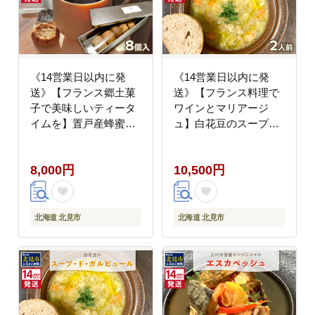
《14営業日以内に発
《14営業日以内に発
送》【フランス郷土菓
送》【フランス料理で
子で美味しいティータ
ワインとマリアージ
イムを】置戸産蜂蜜の
ュ】白花豆のスープ・
マカロン・ダミアン 8
ド・ガルビュール 2人
個入り ( ケーキ フラン
前 ( 白花豆 スープ フラ
8,000円
10,500円
ス料理 マカロン 蜂蜜
ンス料理 )【140-
はちみつ ハチミツ スイ
0034】
ーツ )【140-0058】
北海道 北見市
北海道 北見市