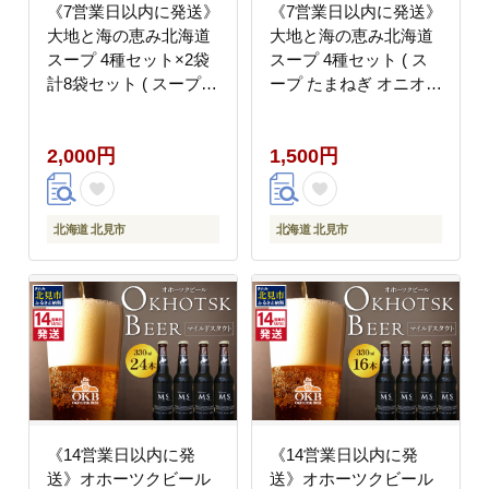
《7営業日以内に発送》
《7営業日以内に発送》
大地と海の恵み北海道
大地と海の恵み北海道
スープ 4種セット×2袋
スープ 4種セット ( ス
計8袋セット ( スープ
ープ たまねぎ オニオン
たまねぎ オニオン じゃ
じゃがいも じゃがバタ
がいも じゃがバタ こん
こんぶ ほたて 帆立 野
2,000円
1,500円
ぶ ほたて 帆立 野菜 小
菜 小分け )【125-
分け )【125-0116】
0132】
北海道 北見市
北海道 北見市
《14営業日以内に発
《14営業日以内に発
送》オホーツクビール
送》オホーツクビール