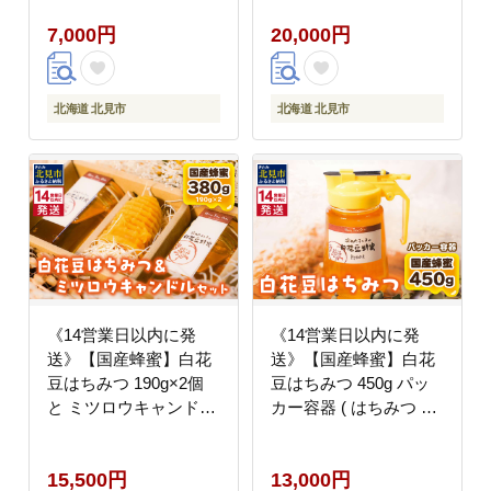
の街 北見市 )【155-
るさと納税 )【022-
7,000円
20,000円
0004】
0025】
北海道 北見市
北海道 北見市
《14営業日以内に発
《14営業日以内に発
送》【国産蜂蜜】白花
送》【国産蜂蜜】白花
豆はちみつ 190g×2個
豆はちみつ 450g パッ
と ミツロウキャンドル
カー容器 ( はちみつ 蜂
1個 ( はちみつ 蜂蜜 ハ
蜜 ハチミツ ハニー 白
チミツ 白花豆 ミツロウ
花豆 ふるさと納税 )
15,500円
13,000円
キャンドル ロウソク ろ
【022-0024】