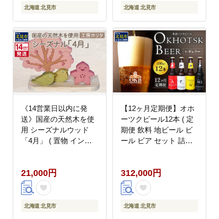
北海道 北見市
北海道 北見市
《14営業日以内に発
【12ヶ月定期便】オホ
送》国産の天然木を使
ーツクビール12本 ( 定
用 シーズナルウッド
期便 飲料 地ビール ビ
「4月」 ( 置物 インテ
ール ビア セット 詰め
リア 飾り 木製 さくら
合わせ )【999-0243】
手作り )【108-0038】
21,000円
312,000円
北海道 北見市
北海道 北見市