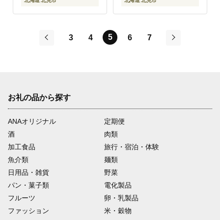
北海道 北見市
北海道 北見市
5
3
4
6
7
前
次
お礼の品から探す
ANAオリジナル
定期便
酒
肉類
加工食品
旅行・宿泊・体験
魚介類
麺類
日用品・雑貨
野菜
パン・菓子類
電化製品
フルーツ
卵・乳製品
ファッション
米・穀物