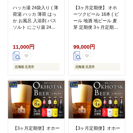
ハッカ湯 24袋入り ( 薄
【3ヶ月定期便】 オホ
荷湯 ハッカ 薄荷 はっ
ーツクビール 16本 ( ビ
か お風呂 入浴剤 バス
ール 地酒 地ビール 麦
ソルト にごり湯 24袋 )
芽 定期便 3ヶ月定期便
【007-0052】
オールモルトビール お
酒 アルコール 酒 瓶 瓶
11,000円
99,000円
ビール )【999-0238】
北海道 北見市
北海道 北見市
【3ヶ月定期便】オホー
【3ヶ月定期便】オホー