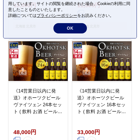
用しています。サイトの閲覧を継続された場合、Cookieの利用に同
15,000円
11,500円
レゼント のし )【028-
レゼント のし )【028-
意したことものといたします。
0089】
0088】
詳細については
プライバシーポリシー
をお読みください。
北海道 北見市
北海道 北見市
OK
《14営業日以内に発
《14営業日以内に発
送》オホーツクビール
送》オホーツクビール
ヴァイツェン 24本セッ
ヴァイツェン 16本セッ
ト ( 飲料 お酒 ビール
ト ( 飲料 お酒 ビール
瓶ビール ギフト お中元
瓶ビール ギフト お中元
お歳暮 お祝い プレゼン
お歳暮 お祝い プレゼン
48,000円
33,000円
ト のし )【028-0081】
ト のし )【028-0080】