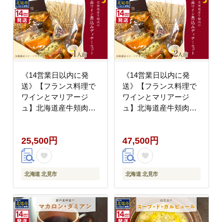
《14営業日以内に発
《14営業日以内に発
送》【フランス料理で
送》【フランス料理で
ワインとマリアージ
ワインとマリアージ
ュ】北海道産牛頬肉の
ュ】北海道産牛頬肉の
赤ワイン煮込みディナ
赤ワイン煮込みディナ
ーセット 1人前 ( フラ
ーセット 2人前 ( フラ
25,500円
47,500円
ンス料理 ディナー ディ
ンス料理 ディナー ディ
ナーセット 牛肉 ワイン
ナーセット 牛肉 ワイン
)【140-0044】
)【140-0052】
北海道 北見市
北海道 北見市