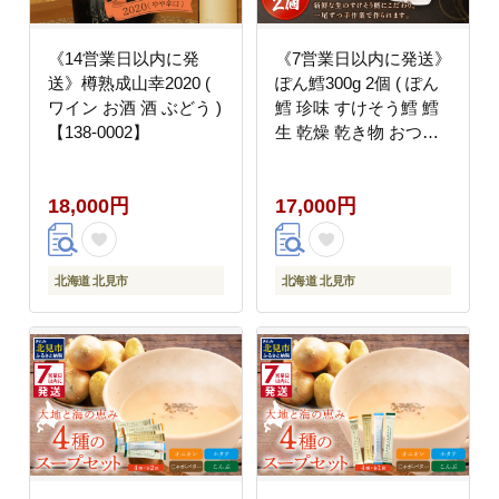
《14営業日以内に発
《7営業日以内に発送》
送》樽熟成山幸2020 (
ぽん鱈300g 2個 ( ぽん
ワイン お酒 酒 ぶどう )
鱈 珍味 すけそう鱈 鱈
【138-0002】
生 乾燥 乾き物 おつま
み 箱入り おやつ )
【018-0014】
18,000円
17,000円
北海道 北見市
北海道 北見市