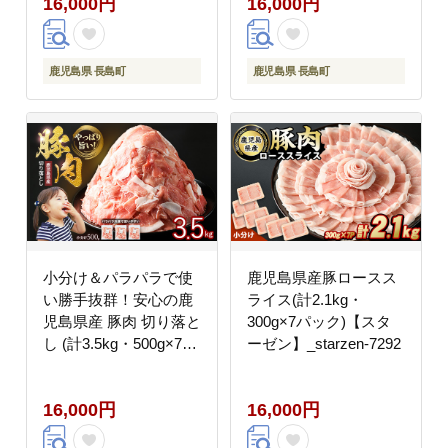
16,000円
16,000円
ぼっくり】_matu-7210
_royal-1658
鹿児島県 長島町
鹿児島県 長島町
小分け＆パラパラで使
鹿児島県産豚ロースス
い勝手抜群！安心の鹿
ライス(計2.1kg・
児島県産 豚肉 切り落と
300g×7パック)【スタ
し (計3.5kg・500g×7P)
ーゼン】_starzen-7292
訳あり 小間切れ 小分け
冷凍 ふるさと納税 豚肉
16,000円
16,000円
切り落とし【スターゼ
ン】_starzen-1641