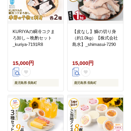
KURIYAの瞬冷コクま
【皮なし】鰤の切り身
ろ卸し～晩酌セット
（約1.0kg）【株式会社
_kuriya-7191R8
島水】_shimasui-7290
15,000円
15,000円
鹿児島県 長島町
鹿児島県 長島町