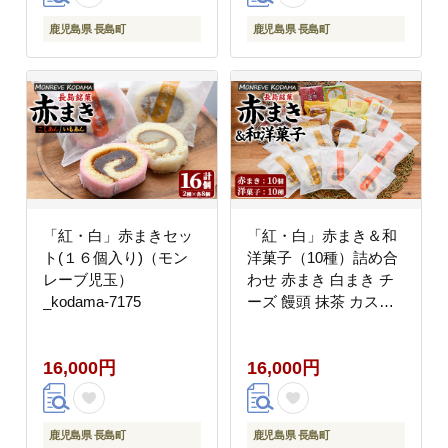
長島町 特産品 ブランド
長島町 特産品 ブランド
ぶり 鰤 ブリ 切り身 真
ぶり 鰤 ブリ 切り身 真
鹿児島県 長島町
鹿児島県 長島町
空 冷蔵 刺身 ぶりしゃ
空 冷蔵 刺身 ぶりしゃ
ぶ しゃぶしゃぶ 魚 魚
ぶ しゃぶしゃぶ 魚 魚
介 人気 ランキング 年
介 人気 ランキング 年
末年始発送 【JFA】
末年始発送 【JFA】
_jfa-1630-25
_jfa-1630-26
「紅・白」赤まきセッ
「紅・白」赤まき＆和
ト(１６個入り)（モン
洋菓子（10種）詰め合
レーブ児玉）
わせ 赤まき 白まき チ
_kodama-7175
ーズ 饅頭 抹茶 カステ
ラ レモンケーキ パウン
ドケーキ タルト パイ
16,000円
16,000円
【モンレーブ児玉】
_kodama-7180
鹿児島県 長島町
鹿児島県 長島町