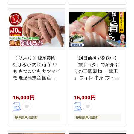
《 訳あり 》飯尾農園
【14日前後で発送中】
紅はるか 約10kg 芋 い
『旅サラダ』で紹介ぶ
も さつまいも サツマイ
りの王様 新物 「 鰤王
モ 鹿児島県産 国産 長
」 フィレ 半身 (フィレ
島町産 べにはるか 熟成
1枚) 産地直送 新鮮 旨
【飯尾農園】_miio-
味が抜群の 長島町 特産
15,000円
15,000円
7232
品 ブランド ぶり 鰤 ブ
リ 切り身 真空 冷蔵 刺
身 ぶりしゃぶ しゃぶし
ゃぶ 魚 魚介 人気 ラン
鹿児島県 長島町
鹿児島県 長島町
キング 【JFA】_jfa-
7126R8