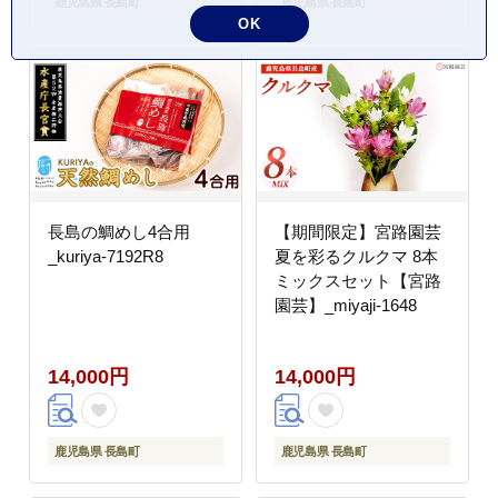
鹿児島県 長島町
鹿児島県 長島町
OK
長島の鯛めし4合用
【期間限定】宮路園芸
_kuriya-7192R8
夏を彩るクルクマ 8本
ミックスセット【宮路
園芸】_miyaji-1648
14,000円
14,000円
鹿児島県 長島町
鹿児島県 長島町