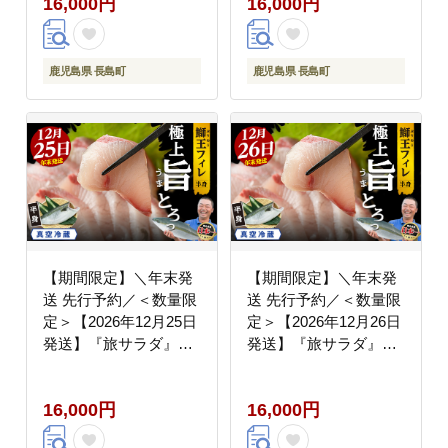
16,000円
16,000円
1.5kg・フィレ1枚) 産地
1.5kg・フィレ1枚) 産地
直送 新鮮 旨味が抜群の
直送 新鮮 旨味が抜群の
長島町 特産品 ブランド
長島町 特産品 ブランド
ぶり 鰤 ブリ 切り身 真
ぶり 鰤 ブリ 切り身 真
鹿児島県 長島町
鹿児島県 長島町
空 冷蔵 刺身 ぶりしゃ
空 冷蔵 刺身 ぶりしゃ
ぶ しゃぶしゃぶ 魚 魚
ぶ しゃぶしゃぶ 魚 魚
介 人気 ランキング 年
介 人気 ランキング 年
末年始発送 【JFA】
末年始発送 【JFA】
_jfa-1630-23
_jfa-1630-24
【期間限定】＼年末発
【期間限定】＼年末発
送 先行予約／＜数量限
送 先行予約／＜数量限
定＞【2026年12月25日
定＞【2026年12月26日
発送】『旅サラダ』で
発送】『旅サラダ』で
紹介ぶりの王様「 鰤王
紹介ぶりの王様「 鰤王
」 フィレ 半身 (約1.2～
」 フィレ 半身 (約1.2～
16,000円
16,000円
1.5kg・フィレ1枚) 産地
1.5kg・フィレ1枚) 産地
直送 新鮮 旨味が抜群の
直送 新鮮 旨味が抜群の