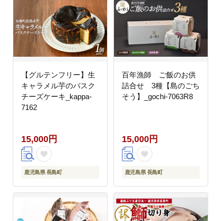
【グルテンフリー】生
百年漁師 ご飯のお供
キャラメル芋のバスク
詰合せ 3種【島のごち
チーズケーキ_kappa-
そう】_gochi-7063R8
7162
15,000円
15,000円
鹿児島県 長島町
鹿児島県 長島町