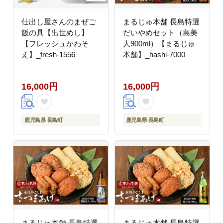
仕出し屋さんのまぜご
まるじゅ本舗 長島特選
飯の具【出世めし】
だいやめセット（島美
【フレッシュかわそ
人900ml）【まるじゅ
え】_fresh-1556
本舗】_hashi-7000
16,000円
16,000円
鹿児島県 長島町
鹿児島県 長島町
まるじゅ本舗 長島特選
まるじゅ本舗 長島特選