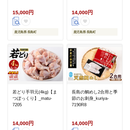
15,000円
14,000円
鹿児島県 長島町
鹿児島県 長島町
若どり手羽元(4kg)【ま
長島の鯛めし2合用と季
つぼっくり】_matu-
節のお刺身_kuriya-
7205
7190R8
14,000円
14,000円