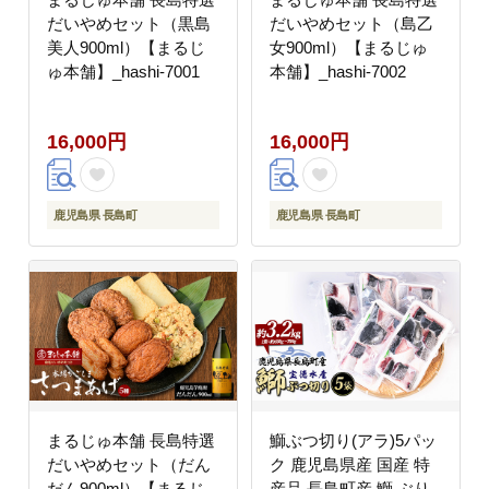
だいやめセット（黒島
だいやめセット（島乙
美人900ml）【まるじ
女900ml）【まるじゅ
ゅ本舗】_hashi-7001
本舗】_hashi-7002
16,000円
16,000円
鹿児島県 長島町
鹿児島県 長島町
まるじゅ本舗 長島特選
鰤ぶつ切り(アラ)5パッ
だいやめセット（だん
ク 鹿児島県産 国産 特
だん900ml）【まるじ
産品 長島町産 鰤 ぶり