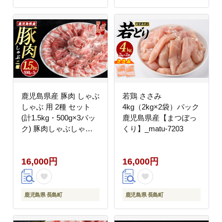
空 冷蔵 刺身 ぶりしゃ
ぶ しゃぶしゃぶ 魚 魚
介 人気 ランキング 年
末年始発送 【JFA】
_jfa-1630-07
鹿児島県産 豚肉 しゃぶ
若鶏 ささみ
しゃぶ 用 2種 セット
4kg（2kg×2袋）パック
(計1.5kg・500g×3パッ
鹿児島県産【まつぼっ
ク) 豚肉しゃぶしゃぶ
くり】_matu-7203
しゃぶしゃぶ 豚 ロース
バラ 鹿児島 豚しゃぶ
16,000円
16,000円
しゃぶしゃぶ豚肉九州
豚肉 セット 【まつぼっ
くり】_matu-7208
鹿児島県 長島町
鹿児島県 長島町