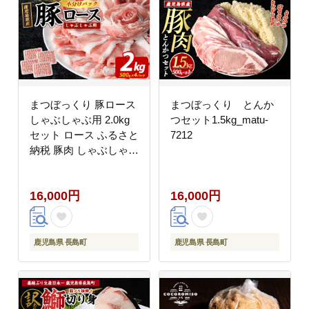
まつぼっくり 豚ロース
まつぼっくり とんか
しゃぶしゃぶ用 2.0kg
つセット1.5kg_matu-
セット ロース ふるさと
7212
納税 豚肉 しゃぶしゃぶ
すき焼き 国産豚肉 豚
ポーク 肉 訳あり ふる
16,000円
16,000円
さと【まつぼっくり】
_matu-7229
鹿児島県 長島町
鹿児島県 長島町