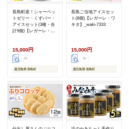
長島町産！シャーベッ
長島ご当地アイスセッ
トゼリー・くずバー・
ト(8個)【レガーレ・ワ
アイスセット(3種・合
キタ】_waki-7333
計9個)【レガーレ・ワ
キタ】_waki-7326
15,000円
15,000円
鹿児島県 長島町
鹿児島県 長島町
仕出し屋さんのぶりコ
浜のかあちゃん手作り