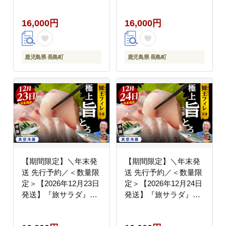
介ぶりの王様「 鰤王 」
介ぶりの王様「 鰤王 」
フィレ 半身 (約1.2～
フィレ 半身 (約1.2～
16,000円
16,000円
1.5kg・フィレ1枚) 産地
1.5kg・フィレ1枚) 産地
直送 新鮮 旨味が抜群の
直送 新鮮 旨味が抜群の
長島町 特産品 ブランド
長島町 特産品 ブランド
ぶり 鰤 ブリ 切り身 真
ぶり 鰤 ブリ 切り身 真
鹿児島県 長島町
鹿児島県 長島町
空 冷蔵 刺身 ぶりしゃ
空 冷蔵 刺身 ぶりしゃ
ぶ しゃぶしゃぶ 魚 魚
ぶ しゃぶしゃぶ 魚 魚
介 人気 ランキング 年
介 人気 ランキング 年
末年始発送 【JFA】
末年始発送 【JFA】
_jfa-1630-08
_jfa-1630-09
【期間限定】＼年末発
【期間限定】＼年末発
送 先行予約／＜数量限
送 先行予約／＜数量限
定＞【2026年12月23日
定＞【2026年12月24日
発送】『旅サラダ』で
発送】『旅サラダ』で
紹介ぶりの王様「 鰤王
紹介ぶりの王様「 鰤王
」 フィレ 半身 (約1.2～
」 フィレ 半身 (約1.2～