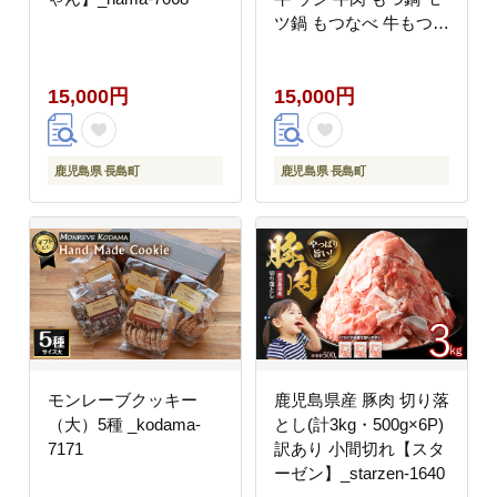
ツ鍋 もつなべ 牛もつ鍋
鍋 鍋セット ちゃんぽん
麺 スープ 冷凍【石原
15,000円
15,000円
PRO】_ishihara-7094
鹿児島県 長島町
鹿児島県 長島町
モンレーブクッキー
鹿児島県産 豚肉 切り落
（大）5種 _kodama-
とし(計3kg・500g×6P)
7171
訳あり 小間切れ【スタ
ーゼン】_starzen-1640