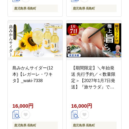
鹿児島県 長島町
鹿児島県 長島町
島みかんサイダー(12
【期間限定】＼年始発
本)【レガーレ・ワキ
送 先行予約／＜数量限
タ】_waki-7338
定＞【2027年1月7日発
送】『旅サラダ』で紹
介ぶりの王様「 鰤王 」
フィレ 半身 (約1.2～
16,000円
16,000円
1.5kg・フィレ1枚) 産地
直送 新鮮 旨味が抜群の
長島町 特産品 ブランド
ぶり 鰤 ブリ 切り身 真
鹿児島県 長島町
鹿児島県 長島町