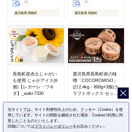
鹿児島県 長島町
鹿児島県 長島町
長島町産赤土じゃがい
鹿児島県長島町産の味
も使用 じゃがアイス(6
噌「COCOROMISO」
個)【レガーレ・ワキ
(計2.4kg・800g×3個)ク
タ】_waki-7330
ラフトボックス セット
味噌 無添加 国産大豆
麦味噌 みそ 減塩 【石
当サイトでは、サイト利便性向上のため、クッキー（Cookie）を使
14,000円
14,000円
元淳平醸造】_cocoro-
用しています。サイトの閲覧を継続された場合、Cookieの利用に同
7013
意したことものといたします。
詳細については
プライバシーポリシー
をお読みください。