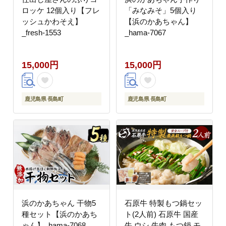
ロッケ 12個入り【フレ
「みなみそ」5個入り
ッシュかわそえ】
【浜のかあちゃん】
_fresh-1553
_hama-7067
15,000円
15,000円
鹿児島県 長島町
鹿児島県 長島町
浜のかあちゃん 干物5
石原牛 特製もつ鍋セッ
種セット【浜のかあち
ト(2人前) 石原牛 国産
ゃん】_hama-7068
牛 ウシ 牛肉 もつ鍋 モ