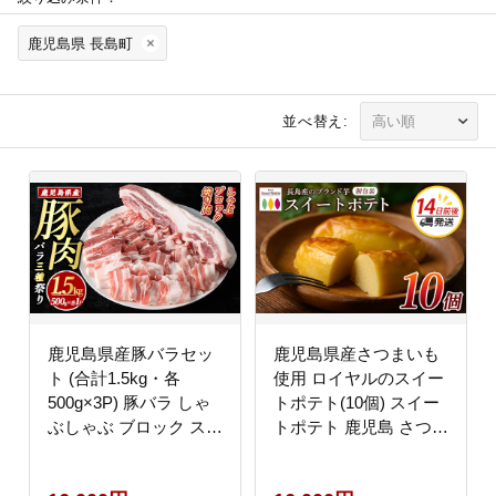
鹿児島県 長島町
並べ替え:
鹿児島県産豚バラセッ
鹿児島県産さつまいも
ト (合計1.5kg・各
使用 ロイヤルのスイー
500g×3P) 豚バラ しゃ
トポテト(10個) スイー
ぶしゃぶ ブロック スラ
トポテト 鹿児島 さつま
イス 焼肉 豚肉 ばら 豚
いも菓子 スイーツ お菓
バラ肉 肉セット 【まつ
子 おやつ 【ロイヤル】